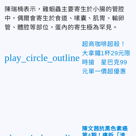
陳瑞楠表示，雞蛔蟲主要寄生於小腸的管腔
中，偶爾會寄生於食道、嗉囊、肌胃、輸卵
管、體腔等部位，蛋內的寄生極為罕見。
超商咖啡超殺！
大拿鐵1杯29元限
play_circle_outline
時搶 星巴克99
元單一價超優惠
陳文茜抗黑色素癌
第4期！痛訴「渣