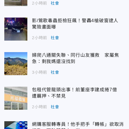
2小時前
社會
影/鶯歌毒蟲拒檢狂飆！警轟4槍破窗逮人
驚險畫面曝
2小時前
社會
婦爬八通關失聯、同行山友獲救 家屬焦
急：剩我媽還沒找到
3小時前
社會
包租代管龍頭出事！前董座李建成捲7億
遭羈押、不禁見
2小時前
社會
網購客服轉專員！他手把手「轉帳」欲取消