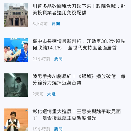
川普多晶矽關稅大刀砍下來！政院急喊：赴
美投資業者適用免稅配額
5小時前
要聞
臺中市長選情最新剖析：江啟臣38.2%領先
何欣純14.1% 全世代支持度全面居首
21小時前
要聞
陸男手搓AI劇暴紅！《歸墟》播放破億 每
分鐘算力燒掉近萬台幣
2天前
大陸
彰化選情重大進展！王惠美與魏平政見面
了 是否接競總主委態度曝光
15小時前
要聞