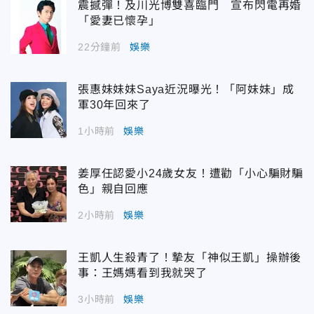
震撼彈！及川光博雙喜臨門 宣布閃電再婚
「愛妻已懷孕」
22分鐘前
娛樂
張惠妹妹妹Saya近況曝光！「阿妹妹」成
軍30年回來了
1小時前
娛樂
姜厚任認愛小24歲女友！遭勸「小心騙財騙
色」親自回應
2小時前
娛樂
王凱人生殺青了！摯友「神似王凱」操辦後
事：王媽媽看到我就哭了
3小時前
娛樂