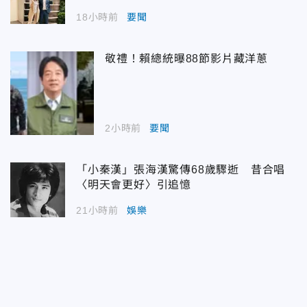
18小時前
要聞
敬禮！賴總統曝88節影片藏洋蔥
2小時前
要聞
「小秦漢」張海漢驚傳68歲驟逝 昔合唱
〈明天會更好〉引追憶
21小時前
娛樂