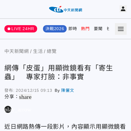
LIVE 24HR
決戰2026
即時
熱門
要聞
社會
娛樂
中天新聞網
生活
總覽
網傳「皮蛋」用顯微鏡看有「寄生
蟲」 專家打臉：非事實
發布:
2024/12/15 09:13
By
陳儷文
share
分享：
play_arrow
近日網路熱傳一段影片，內容顯示用顯微鏡看