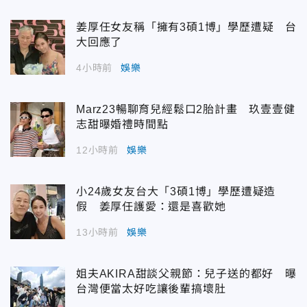
姜厚任女友稱「擁有3碩1博」學歷遭疑 台
大回應了
4小時前
娛樂
Marz23暢聊育兒經鬆口2胎計畫 玖壹壹健
志甜曝婚禮時間點
12小時前
娛樂
小24歲女友台大「3碩1博」學歷遭疑造
假 姜厚任護愛：還是喜歡她
13小時前
娛樂
姐夫AKIRA甜談父親節：兒子送的都好 曝
台灣便當太好吃讓後輩搞壞肚