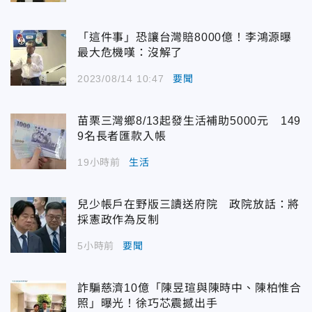
「這件事」恐讓台灣賠8000億！李鴻源曝
最大危機嘆：沒解了
2023/08/14 10:47
要聞
苗栗三灣鄉8/13起發生活補助5000元 149
9名長者匯款入帳
19小時前
生活
兒少帳戶在野版三讀送府院 政院放話：將
採憲政作為反制
5小時前
要聞
詐騙慈濟10億「陳昱瑄與陳時中、陳柏惟合
照」曝光！徐巧芯震撼出手