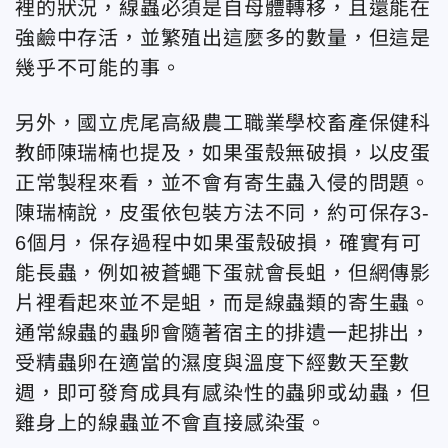
裡的狀況，線蟲必須是自母體轉移，且還能在
強鹼中存活，並繁殖出這麼多的數量，但這是
幾乎不可能的事。
另外，國立虎尾高級農工職業學校畜產保健科
教師陳瑞楠也提及，如果蛋殼無破損，以皮蛋
正常製程來看，並不會有寄生蟲入侵的問題。
陳瑞楠說，皮蛋依包裝方法不同，約可保存3-
6個月，保存過程中如果蛋殼破損，確實有可
能長蟲，例如被蒼蠅下蛋就會長蛆，但網傳影
片裡看起來並不是蛆，而是線蟲類的寄生蟲。
通常線蟲的蟲卵會隨著宿主的排遺一起排出，
受精蟲卵在適當的濕度與溫度下經數天至數
週，即可發育成具有感染性的蟲卵或幼蟲，但
雞身上的線蟲並不會直接感染蛋。