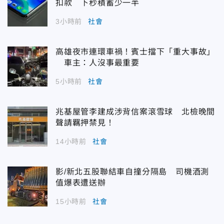
扣款 下秒積蓄少一半
3小時前
社會
高雄夜市連環車禍！賓士擋下「重大事故」
車主：人沒事最重要
5小時前
社會
兆基屋管李建成涉背信案滾雪球 北檢晚間
聲請羈押禁見！
14小時前
社會
影/新北五股聯結車自撞分隔島 司機酒測
值爆表遭送辦
15小時前
社會