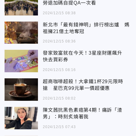
勞退加碼自提QA一次看
2024/12/15 08:38
新北市「最有錢神明」排行榜出爐 媽
祖擁21億土地奪冠
2024/12/15 08:36
發家致富就在今天！3星座財運飆升
快去買彩券
2024/12/15 08:16
超商咖啡超殺！大拿鐵1杯29元限時
搶 星巴克99元單一價超優惠
2024/12/15 08:02
陳文茜抗黑色素癌第4期！痛訴「渣
男」：時刻炙燒著我
2024/12/15 07:43