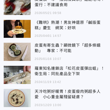
蛋行：不建議食用
2026/05/21 09:58
《難哄》熱潮！男友神還原「鹹版蛋
糕」慶生 網笑：好哄
2025/04/01 14:57
皮蛋有寄生蟲？顯微鏡下「超多條蠕
動」 專家：不可能
2025/01/16 10:07
羅東知名連鎖店「松花皮蛋彈出蛆」！
衛生局：同批產品全下架
2024/11/19 13:42
天冷吃粥好暖胃！皮蛋瘦肉粥超多人
愛 小心重金屬殘留疑慮？
2023/12/20 13:00