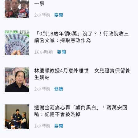
一事
2小時前
要聞
「0到18歲年領6萬」沒了？！行政院收三
讀函文喊：採取憲政作為
16小時前
要聞
林慶順教授4月意外離世 女兒證實保留養
生網站
2小時前
健康
遭謝金河痛心轟「顛倒黑白」！蔣萬安回
嗆：記憶不會被洗掉
1小時前
要聞