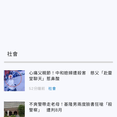
社會
心痛父親節！中和媳婦遭殺害 慈父「赴靈
堂聊天」惹鼻酸
52分鐘前
社會
不爽警帶走老母！基隆男兩度臉書狂嗆「殺
警察」 遭判8月