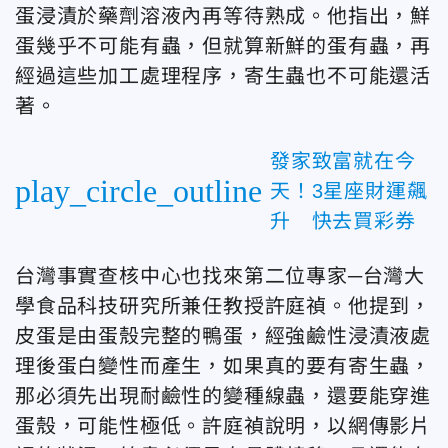
蛋浸漬於藥劑溶液內再等待熟成。他指出，鮮
蛋幾乎不可能有蟲，但就算新鮮的蛋有蟲，再
經過這些加工處理程序，寄生蟲也不可能還活
著。
發家致富就在今
play_circle_outline
天！3星座財運飆
升 快去買彩券
台灣事實查核中心也找來第二位專家─台灣大
學食品科技研究所兼任教授許庭禎。他提到，
皮蛋是由蛋殼完整的鴨蛋，經強鹼性浸漬液處
理後蛋白變性而產生，如果真的要有寄生蟲，
那必須先出現耐鹼性的變種線蟲，還要能穿進
蛋殼，可能性極低。許庭禎說明，以網傳影片