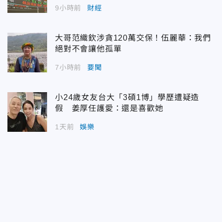
9小時前
財經
大哥范織欽涉貪120萬交保！伍麗華：我們
絕對不會讓他孤單
7小時前
要聞
小24歲女友台大「3碩1博」學歷遭疑造
假 姜厚任護愛：還是喜歡她
1天前
娛樂