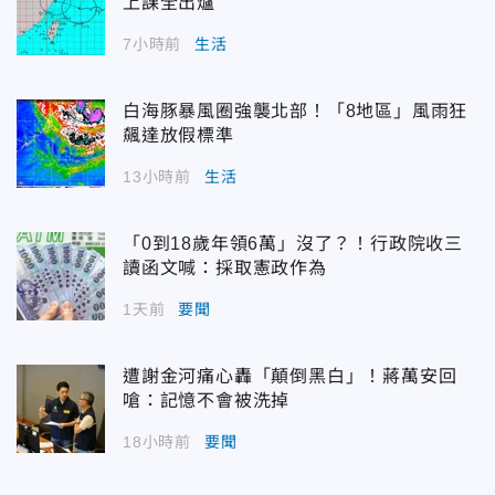
上課全出爐
7小時前
生活
白海豚暴風圈強襲北部！「8地區」風雨狂
飆達放假標準
13小時前
生活
「0到18歲年領6萬」沒了？！行政院收三
讀函文喊：採取憲政作為
1天前
要聞
遭謝金河痛心轟「顛倒黑白」！蔣萬安回
嗆：記憶不會被洗掉
18小時前
要聞