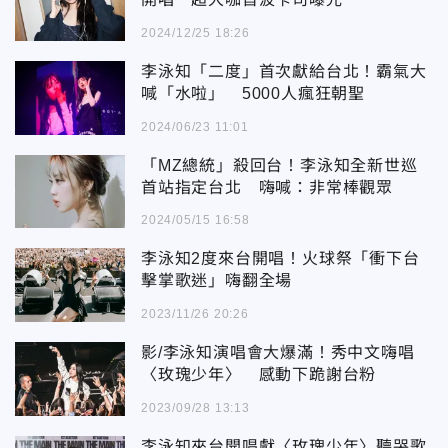
2024/12/25 18:26
李泳知「二度」首次獻給台北！霸氣大
喊「水啦」 5000人瘋狂朝聖
2024/06/23 11:01
「MZ總統」殺回台！李泳知全新世巡
首站指定台北 嗨喊：非常棒觀眾
2024/05/15 16:58
李泳知2度來台開唱！火球祭「衝下台
擊掌歌迷」嗨翻全場
2023/11/26 20:26
影/李泳知演唱會大爆滿！秀中文嗨唱
〈玫瑰少年〉 感動下跪謝台粉
2023/09/28 13:13
李泳知來台開唱獻〈玫瑰少年〉聽哭歌