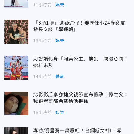
11小時前
娛樂
「3碩1博」遭疑造假！姜厚任小24歲女友
發長文談「學邏輯」
13小時前
娛樂
河智媛化身「阿美公主」挨批 親曝心情：
始料未及
14小時前
體育
北影影后李亦捷父親節宣布懷孕！憶亡父：
我跟老哥都希望給他抱孫
15小時前
娛樂
專訪/明星賽一舞爆紅！台鋼新女神ET靠