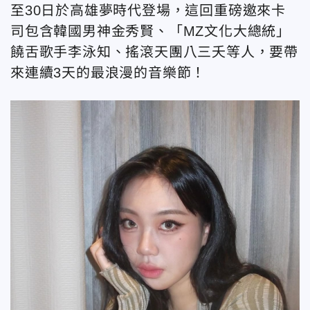
至30日於高雄夢時代登場，這回重磅邀來卡
司包含韓國男神金秀賢、「MZ文化大總統」
饒舌歌手李泳知、搖滾天團八三夭等人，要帶
來連續3天的最浪漫的音樂節！