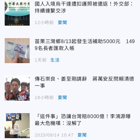
國人入境烏干達遭扣護照被遣返！外交部：
持續連繫交涉
12小時前
要聞
苗栗三灣鄉8/13起發生活補助5000元 149
9名長者匯款入帳
1天前
生活
傳石崇良、姜至剛請辭 蔣萬安反問賴清德
一事
18小時前
要聞
「這件事」恐讓台灣賠8000億！李鴻源曝
最大危機嘆：沒解了
2023/08/14 10:47
要聞