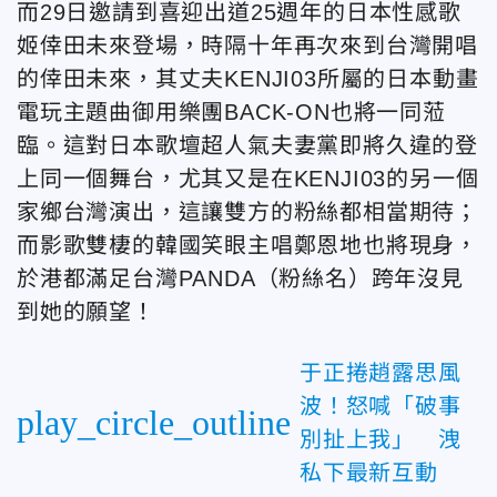
而29日邀請到喜迎出道25週年的日本性感歌
姬倖田未來登場，時隔十年再次來到台灣開唱
的倖田未來，其丈夫KENJI03所屬的日本動畫
電玩主題曲御用樂團BACK-ON也將一同蒞
臨。這對日本歌壇超人氣夫妻黨即將久違的登
上同一個舞台，尤其又是在KENJI03的另一個
家鄉台灣演出，這讓雙方的粉絲都相當期待；
而影歌雙棲的韓國笑眼主唱鄭恩地也將現身，
於港都滿足台灣PANDA（粉絲名）跨年沒見
到她的願望！
于正捲趙露思風
波！怒喊「破事
play_circle_outline
別扯上我」 洩
私下最新互動