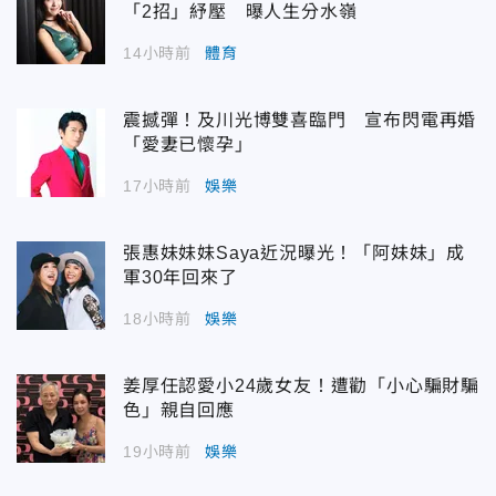
「2招」紓壓 曝人生分水嶺
14小時前
體育
震撼彈！及川光博雙喜臨門 宣布閃電再婚
「愛妻已懷孕」
17小時前
娛樂
張惠妹妹妹Saya近況曝光！「阿妹妹」成
軍30年回來了
18小時前
娛樂
姜厚任認愛小24歲女友！遭勸「小心騙財騙
色」親自回應
19小時前
娛樂