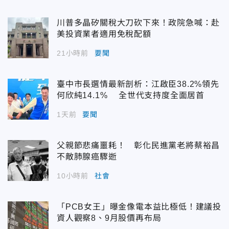
川普多晶矽關稅大刀砍下來！政院急喊：赴
美投資業者適用免稅配額
21小時前
要聞
臺中市長選情最新剖析：江啟臣38.2%領先
何欣純14.1% 全世代支持度全面居首
1天前
要聞
父親節悲痛噩耗！ 彰化民進黨老將蔡裕昌
不敵肺腺癌驟逝
10小時前
社會
「PCB女王」曝金像電本益比極低！建議投
資人觀察8、9月股價再布局