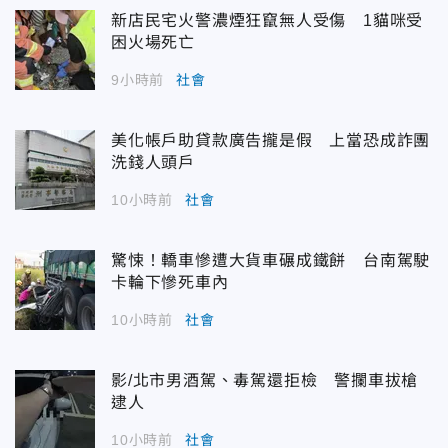
新店民宅火警濃煙狂竄無人受傷 1貓咪受
困火場死亡
9小時前
社會
美化帳戶助貸款廣告攏是假 上當恐成詐團
洗錢人頭戶
10小時前
社會
驚悚！轎車慘遭大貨車碾成鐵餅 台南駕駛
卡輪下慘死車內
10小時前
社會
影/北市男酒駕、毒駕還拒檢 警攔車拔槍
逮人
10小時前
社會