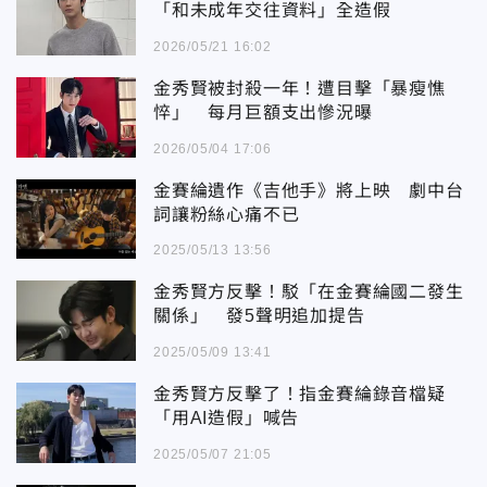
「和未成年交往資料」全造假
2026/05/21 16:02
金秀賢被封殺一年！遭目擊「暴瘦憔
悴」 每月巨額支出慘況曝
2026/05/04 17:06
金賽綸遺作《吉他手》將上映 劇中台
詞讓粉絲心痛不已
2025/05/13 13:56
金秀賢方反擊！駁「在金賽綸國二發生
關係」 發5聲明追加提告
2025/05/09 13:41
金秀賢方反擊了！指金賽綸錄音檔疑
「用AI造假」喊告
2025/05/07 21:05