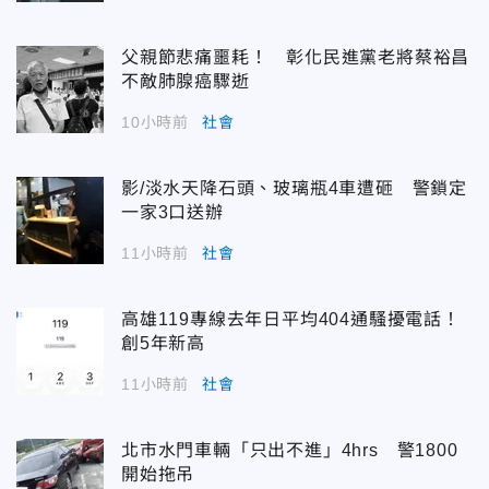
父親節悲痛噩耗！ 彰化民進黨老將蔡裕昌
不敵肺腺癌驟逝
10小時前
社會
影/淡水天降石頭、玻璃瓶4車遭砸 警鎖定
一家3口送辦
11小時前
社會
高雄119專線去年日平均404通騷擾電話！
創5年新高
11小時前
社會
北市水門車輛「只出不進」4hrs 警1800
開始拖吊