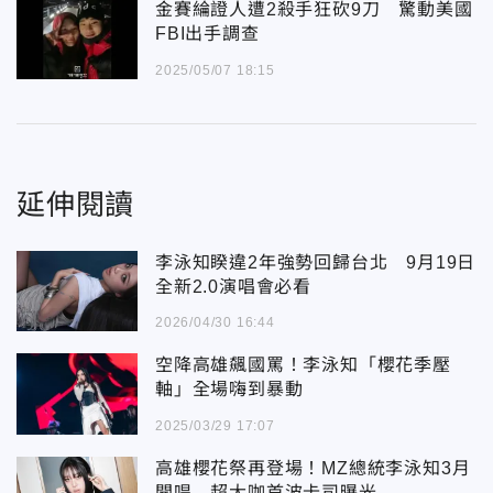
金賽綸證人遭2殺手狂砍9刀 驚動美國
FBI出手調查
2025/05/07 18:15
延伸閱讀
李泳知睽違2年強勢回歸台北 9月19日
全新2.0演唱會必看
2026/04/30 16:44
空降高雄飆國罵！李泳知「櫻花季壓
軸」全場嗨到暴動
2025/03/29 17:07
高雄櫻花祭再登場！MZ總統李泳知3月
開唱 超大咖首波卡司曝光