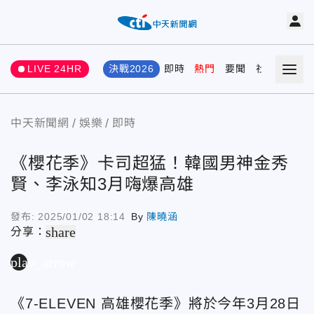
LIVE 24HR
決戰2026
即時
熱門
要聞
社會
娛樂
中天新聞網
娛樂
即時
《櫻花季》卡司超猛！韓國男神金秀
賢、李泳知3月嗨爆高雄
發布:
2025/01/02 18:14
By
陳曉涵
share
分享：
play_arrow
《7-ELEVEN 高雄櫻花季》將於今年3月28日