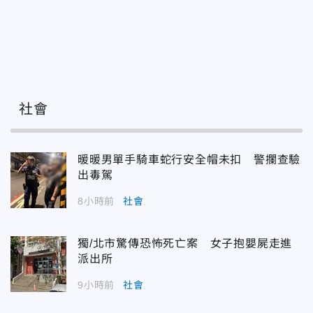
社會
暖暖男單手騎車蛇行安全帽未扣 警攔查驗
出毒駕
8小時前
社會
獨/北市驚傳恐怖死亡案 女子抱嬰屍走進
派出所
9小時前
社會