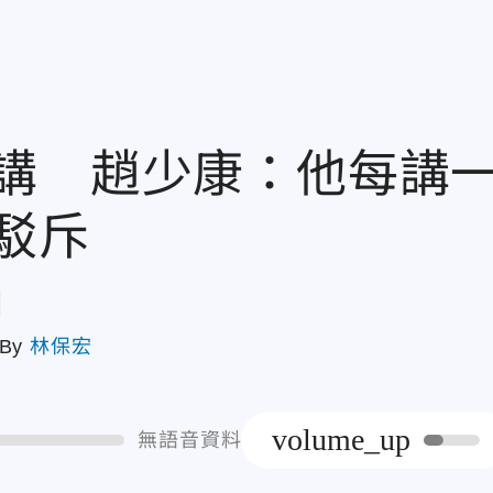
講 趙少康：他每講
駁斥
章
By
林保宏
volume_up
無語音資料