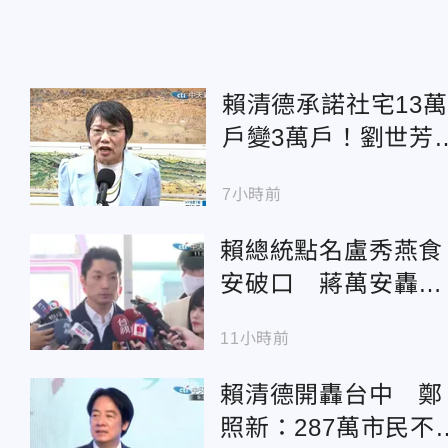
賴清德承諾社宅13萬
戶變3萬戶！劉世芳
找到地就蓋可能變空
7小時前
餘屋
賴總統點名盧秀燕食
安破口 蔣萬安轟：
神隱1個月開口就卸
11小時前
賴清德開轟台中 鄭
照新：287萬市民不