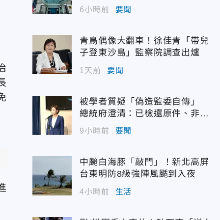
6小時前
要聞
青鳥偶像大翻車！徐佳青「帶兒
子登東沙島」監察院調查出爐
治
1天前
要聞
長
免
被學者質疑「偽造監委自傳」
總統府澄清：已檢還原件、非府
方提供
9小時前
要聞
中颱白海豚「敲門」！新北高屏
台東明防8級強陣風颳到入夜
進
4小時前
生活