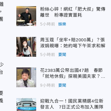
雜
粉絲心碎！網紅「肥大叔」驚傳
，
離世 粉專證實噩耗
團
5小時前
娛樂
周玉蔻「坐牢+賠2000萬」？張
淑娟親曝：她約喝下午茶求和解
5小時前
要聞
少
花2383萬公帑出國47趟 春節
台
「就地休假」探親美國夫家？徐
佳青回應了
9小時前
要聞
要
義
迎戰九合一！國民黨精選4位新
發言人 7日正式公布加入團隊