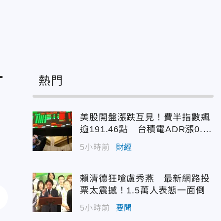
一
熱門
美股開盤漲跌互見！費半指數飆
逾191.46點 台積電ADR漲0.9
3%
5小時前
財經
賴清德狂嗆盧秀燕 最新網路投
票太震撼！1.5萬人表態一面倒
5小時前
要聞