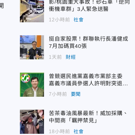
影/桃園重大事故！砂石車「逆向
開
衝機車群」3人緊急送醫
12小時前
社會
挺自家股票！群聯執行長潘健成
7月加碼買40張
1天前
財經
曾競選民進黨嘉義市黨部主委
嘉義市議員參選人許明對突退
選！
7小時前
要聞
苦茶毒油風暴最新！威加採購、
中間商「羈押禁見」
18小時前
社會