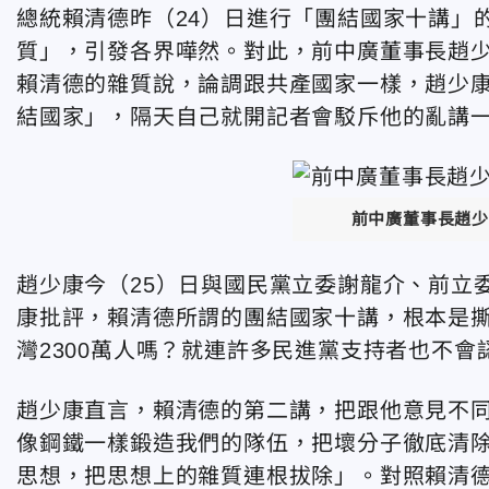
總統賴清德昨（24）日進行「團結國家十講」
質」，引發各界嘩然。對此，前中廣董事長趙
賴清德的雜質說，論調跟共產國家一樣，趙少
結國家」，隔天自己就開記者會駁斥他的亂講
前中廣董事長趙少
趙少康今（25）日與國民黨立委謝龍介、前立
康批評，賴清德所謂的團結國家十講，根本是
灣2300萬人嗎？就連許多民進黨支持者也不會
趙少康直言，賴清德的第二講，把跟他意見不
像鋼鐵一樣鍛造我們的隊伍，把壞分子徹底清
思想，把思想上的雜質連根拔除」。對照賴清