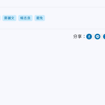
鄭麗文
楊志良
罷免
分享：