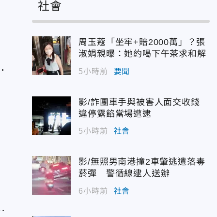
社會
周玉蔻「坐牢+賠2000萬」？張
淑娟親曝：她約喝下午茶求和解
：
5小時前
要聞
影/詐團車手與被害人面交收錢
違停露餡當場遭逮
5小時前
社會
責
影/無照男南港撞2車肇逃遺落毒
菸彈 警循線逮人送辦
6小時前
社會
該