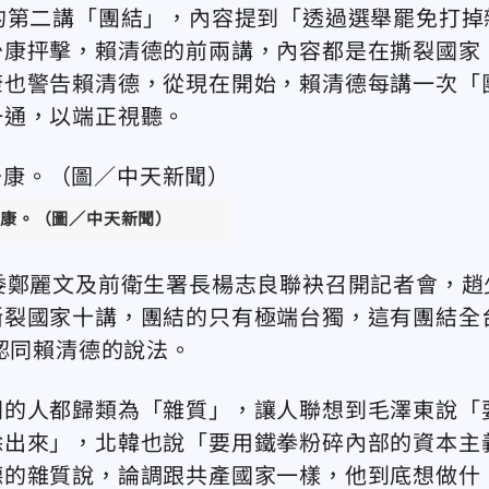
的第二講「團結」，內容提到「透過選舉罷免打掉
少康抨擊，賴清德的前兩講，內容都是在撕裂國家
康也警告賴清德，從現在開始，賴清德每講一次「
一通，以端正視聽。
康。（圖／中天新聞）
委鄭麗文及前衛生署長楊志良聯袂召開記者會，趙
撕裂國家十講，團結的只有極端台獨，這有團結全
認同賴清德的說法。
同的人都歸類為「雜質」，讓人聯想到毛澤東說「
除出來」，北韓也說「要用鐵拳粉碎內部的資本主
德的雜質說，論調跟共產國家一樣，他到底想做什