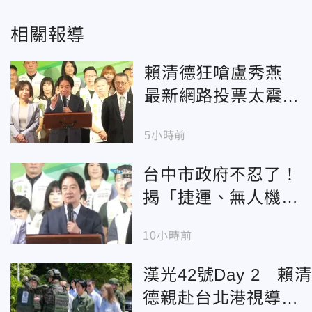
相關報導
賴清德狂嗆盧秀燕
最新網路投票太震
撼！1.5萬人表態一面
5小時前
倒
台中市政府不忍了！
揭「捷運、無人機、
食安」中央雙標真相
10小時前
漢光42號Day 2 賴清
德親赴台北港視導飛