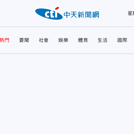
星
熱門
要聞
社會
娛樂
體育
生活
國際