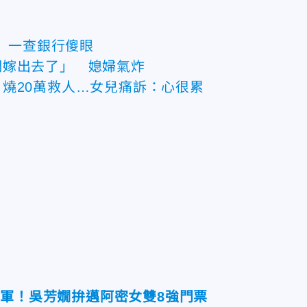
」 一查銀行傻眼
們嫁出去了」 媳婦氣炸
燒20萬救人…女兒痛訴：心很累
冠軍！吳芳嫺拚邁阿密女雙8強門票