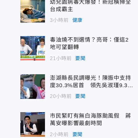
幼兒園病毒大爆發！新冠橫掃全
台成霸主
3小時前
健康
毒油燒不到選情？亮哥：僅這2
地可望翻轉
21小時前
要聞
澎湖縣長民調曝光！陳振中支持
度30.3%居首 領先吳淑瑾9.3個
百分點
20小時前
要聞
市民緊盯有無白海豚颱風假 蔣
萬安曝影響最劇時間
2小時前
要聞