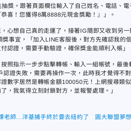
資料，就能抽獎。跟著頁面欄位輸入了自己姓名、電話、電
恭喜！您獲得8萬8888元現金獎勵！』」。
，心想自己真的走運了，接著IG隨即又收到另一
領獎事宜，「加入LINE客服後，對方先確認我的
支付認證，需要手動驗證，確保獎金能順利入帳」
，按照指示一步步點擊轉帳、輸入一組帳號，最後
帳戶認證失敗，需要再操作一次，此時我才覺得不
數字居然是轉帳金額100050元！上網搜尋類
騙了，我氣得立刻封鎖對方，並報警處理。」
代課老師...洋基捕手終於要去紐約了 圓大聯盟夢