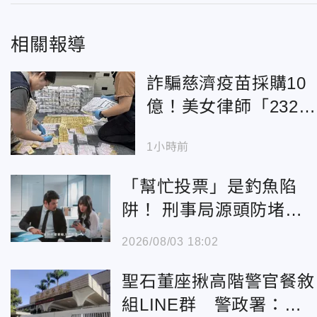
相關報導
詐騙慈濟疫苗採購10
億！美女律師「232公
斤黃金藏豪宅地板
1小時前
下」
「幫忙投票」是釣魚陷
阱！ 刑事局源頭防堵 L
NE盜用月均降逾9成
2026/08/03 18:02
聖石董座揪高階警官餐敘
組LINE群 警政署：督