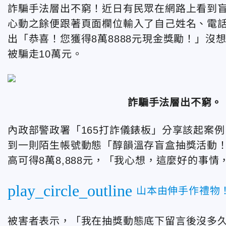
詐騙手法層出不窮！近日有民眾在網路上看到盲
心動之餘便跟著頁面欄位輸入了自己姓名、電
出「恭喜！您獲得8萬8888元現金獎勵！」
被騙走10萬元。
詐騙手法層出不窮。
內政部警政署「165打詐儀錶板」分享該起案例，
到一則陌生帳號動態「醇韻溫存盲盒抽獎活動
高可得8萬8,888元，「我心想，這麼好的事
play_circle_outline
山本由伸手作禮物
被害者表示，「我在抽獎動態底下留言後沒多久，該