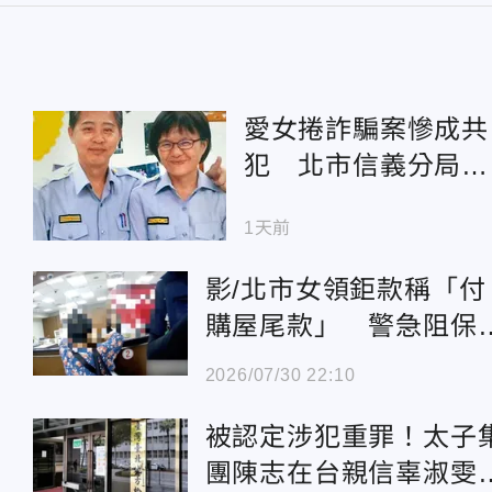
愛女捲詐騙案慘成共
犯 北市信義分局長
親上火線：她已學到
1天前
教訓
影/北市女領鉅款稱「付
I
購屋尾款」 警急阻保
380萬
2026/07/30 22:10
被認定涉犯重罪！太子
團陳志在台親信辜淑雯