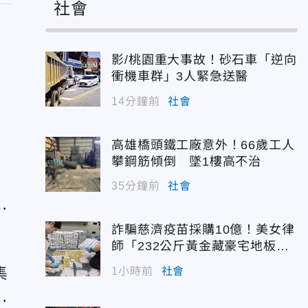
社會
影/桃園重大事故！砂石車「逆向
衝機車群」3人緊急送醫
14分鐘前
社會
高雄橋頭鐵工廠意外！66歲工人
攀鋼筋傾倒 墜1樓高不治
35分鐘前
社會
住
詐騙慈濟疫苗採購10億！美女律
師「232公斤黃金藏豪宅地板
下」
集
1小時前
社會
遭