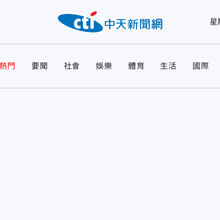
星
熱門
要聞
社會
娛樂
體育
生活
國際