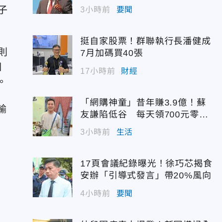
子
3小時前
要聞
挺自家股票！群聯執行長潘健成
則
7月加碼買40張
個
17小時前
財經
。
「網購神童」昔年賺3.9億！蘇
輸
友謙陷低谷 每天領700元零用
對
錢
3小時前
生活
似
17頁會議紀錄曝光！徐巧芯揭食
安辦「引導式發言」帶20%風向
4小時前
要聞
想