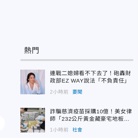
熱門
連戰二媳婦看不下去了！砲轟財
政部EZ WAY說法「不負責任」
2小時前
要聞
詐騙慈濟疫苗採購10億！美女律
師「232公斤黃金藏豪宅地板
下」
1小時前
社會