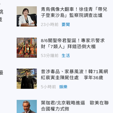
，
青鳥偶像大翻車！徐佳青「帶兒
跳
子登東沙島」監察院調查出爐
竟
23小時前
要聞
8/6關聖帝君聖誕！專家示警求
財「7類人」拜錯恐倒大楣
53分鐘前
生活
滑
昔涉毒品、家暴風波！韓71萬網
最
紅裴寅圭陳屍住處 享年36歲
5小時前
娛樂
葉珈君/北京戰略進逼 歐美在聯
合國權力式微