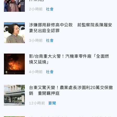
2小時前
社會
涉嫌挪用辭修高中公款 前監察院長陳履安
妻兒出庭全認罪
3小時前
社會
影/台南重大火警！汽機車零件廠「全面燃
燒又延燒」
4小時前
社會
台東又驚天變！農業處長涉圖利20萬交保撤
銷 重開羈押庭
12小時前
要聞