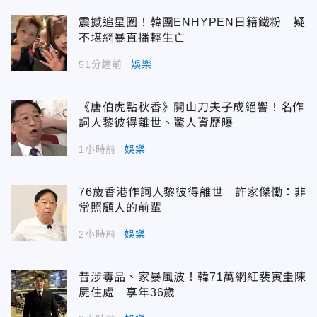
震撼追星圈！韓團ENHYPEN日籍鐵粉 疑
不堪網暴直播輕生亡
51分鐘前
娛樂
《唐伯虎點秋香》開山刀夫子成絕響！名作
詞人黎彼得離世、驚人資歷曝
1小時前
娛樂
76歲香港作詞人黎彼得離世 許家傑慟：非
常照顧人的前輩
2小時前
娛樂
昔涉毒品、家暴風波！韓71萬網紅裴寅圭陳
屍住處 享年36歲