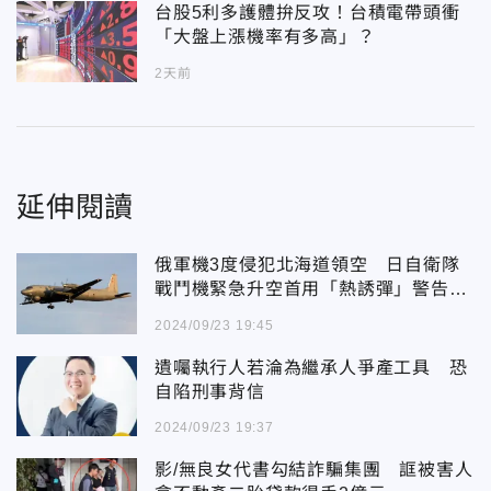
台股5利多護體拚反攻！台積電帶頭衝
「大盤上漲機率有多高」？
2天前
延伸閱讀
俄軍機3度侵犯北海道領空 日自衛隊
戰鬥機緊急升空首用「熱誘彈」警告射
擊
2024/09/23 19:45
遺囑執行人若淪為繼承人爭產工具 恐
自陷刑事背信
2024/09/23 19:37
影/無良女代書勾結詐騙集團 誆被害人