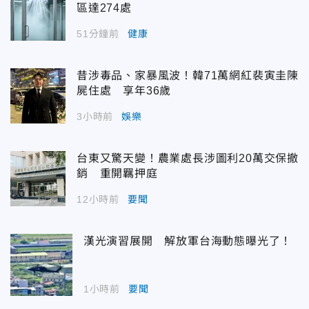
區達274處
51分鐘前
健康
昔涉毒品、家暴風波！韓71萬網紅裴寅圭陳
屍住處 享年36歲
3小時前
娛樂
台東又驚天變！農業處長涉圖利20萬交保撤
銷 重開羈押庭
12小時前
要聞
漢光演習展開 解放軍台海動態曝光了！
1小時前
要聞