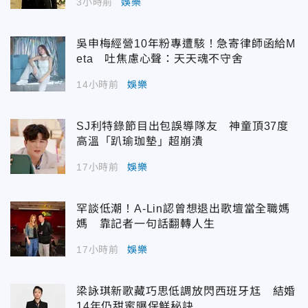
3小時前
娛樂
吳申梅經營10年粉專遭駭！急寄律師函給M
eta 吐焦慮心聲：天天魂不守舍
14小時前
娛樂
SJ利特錄節目出包誤導隊友 神童頂37度
高溫「趴瑜珈墊」超崩潰
17小時前
娛樂
罕談低潮！A-Lin認曾想退出歌壇當全職媽
媽 靠記者一句話翻轉人生
17小時前
娛樂
梁詠琪新歌藏巧思低調放閃西班牙尪 結婚
14年仍甜蜜曝保鮮秘訣