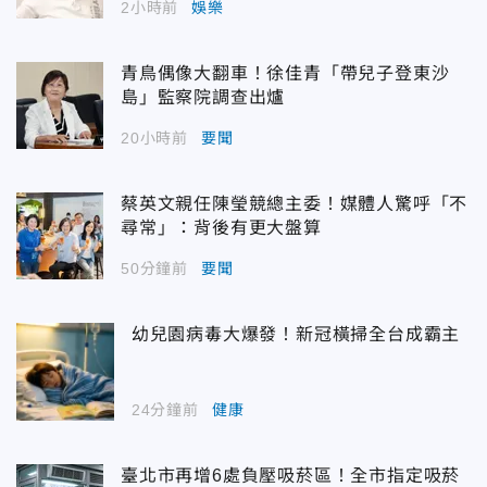
2小時前
娛樂
青鳥偶像大翻車！徐佳青「帶兒子登東沙
島」監察院調查出爐
20小時前
要聞
蔡英文親任陳瑩競總主委！媒體人驚呼「不
尋常」：背後有更大盤算
50分鐘前
要聞
幼兒園病毒大爆發！新冠橫掃全台成霸主
24分鐘前
健康
臺北市再增6處負壓吸菸區！全市指定吸菸