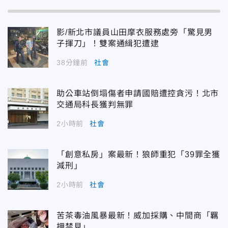
影/新北市議員山田摩衣服務處旁「驚見男
子揮刀」！雙案通緝犯遭逮
38分鐘前
社會
助公車站倒塌傷者申請國賠遭控貪污！北市
交通局科長獲判無罪
2小時前
社會
「創意私房」案最新！狼師重犯「39罪全獲
減刑」
2小時前
社會
苦茶毒油風暴最新！威加採購、中間商「羈
押禁見」