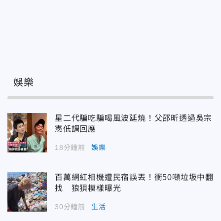
娛樂
星二代騙吃騙喝風波延燒！父邵昕透過吳宗
憲低調回應
18分鐘前
娛樂
百萬網紅相機遭民宿誤丟！衝50噸垃圾中翻
找 狼狽模樣曝光
30分鐘前
生活