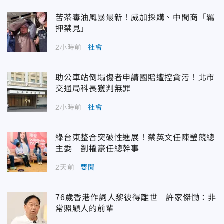
苦茶毒油風暴最新！威加採購、中間商「羈
押禁見」
2小時前
社會
助公車站倒塌傷者申請國賠遭控貪污！北市
交通局科長獲判無罪
2小時前
社會
綠台東整合突破性進展！蔡英文任陳瑩競總
主委 劉櫂豪任總幹事
2天前
要聞
76歲香港作詞人黎彼得離世 許家傑慟：非
常照顧人的前輩