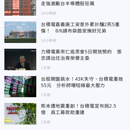
走強激勵台半導體股狂飆
18小時前
台積電嘉義廠工安意外累計釀2死5重
傷！ 8/6請布袋戲安撫好兄弟
18小時前
力積電黃崇仁追思會5日開放預約 張
忠謀出任治喪榮譽主委
1天前
台股開盤跳水！43K失守、台積電重挫
55元 分析師曝短線最大壓力
2天前
熊本遭地震重創！台積電宣布捐2.5
億 員工募款助重建
2天前