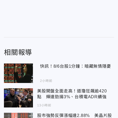
相關報導
快訊！8/6台股1分鐘：暗藏無情隱憂
2小時前
美股開盤全面走高！道瓊狂飆逾420
點 輝達勁揚3%、台積電ADR續強
13小時前
股市強勢反彈漲幅達2.88% 美晶片股