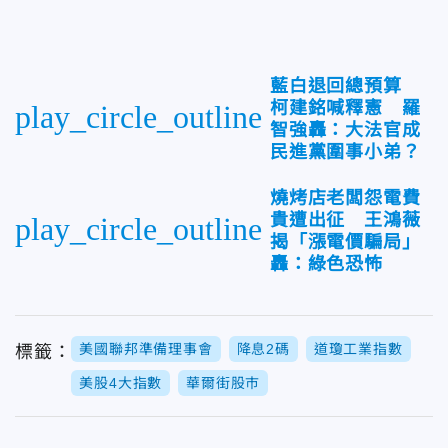
藍白退回總預算
柯建銘喊釋憲 羅
play_circle_outline
智強轟：大法官成
民進黨圍事小弟？
燒烤店老闆怨電費
貴遭出征 王鴻薇
play_circle_outline
揭「漲電價騙局」
轟：綠色恐怖
美國聯邦準備理事會
降息2碼
道瓊工業指數
標籤：
美股4大指數
華爾街股巿