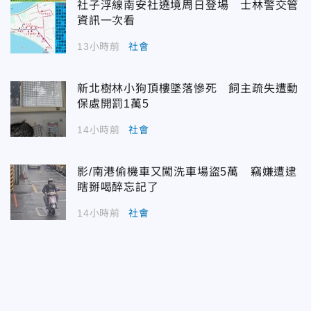
社子浮線南安社遶境周日登場 士林警交管
資訊一次看
13小時前
社會
新北樹林小狗頂樓墜落慘死 飼主疏失遭動
保處開罰1萬5
14小時前
社會
影/南港偷機車又闖洗車場盜5萬 竊嫌遭逮
瞎掰喝醉忘記了
14小時前
社會