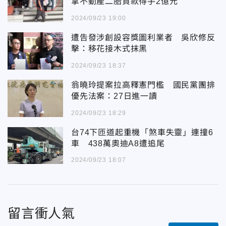
拿不動產二胎貸款得手2億元
2024/09/23 19:00
遭告發涉創設容獎圖利業者 吳欣修反
擊：移花接木式抹黑
2024/09/23 18:37
翁曉玲提案拉高釋憲門檻 國民黨團排
優先法案：27日進一讀
2024/09/23 18:29
台74下匝道起重機「煞車失靈」連撞6
車 438萬奧迪A8遭追尾
2024/09/23 18:07
留言衝人氣