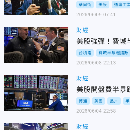
華爾街
美股
道瓊工
2026/06/09 07:41
財經
美股強彈！費城半
台積電
費城半導體指數
2026/06/08 22:13
財經
美股開盤費半暴跌
博通
美國
晶片
半
2026/06/04 22:58
財經