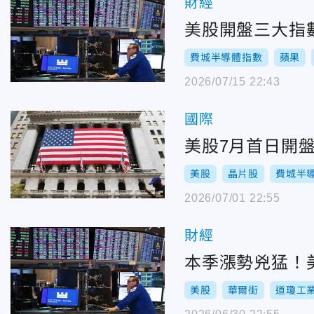
財經
美股開盤三大指數
費城半導體指數
蘋果
2026/07/15 22:43
國際
美股7月首日開
美股
晶片股
費城半
2026/07/01 22:55
財經
本季漲勢兇猛！
美股
華爾街
道瓊工