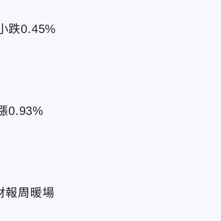
跌0.45%
0.93%
財報周暖場