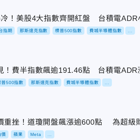
冷！美股4大指數齊開紅盤 台積電ADR小
台指期
那斯達克指數
標普500指數
費城半導體指數
...
！費半指數飆逾191.46點 台積電ADR漲
標普500指數
那斯達克指數
費城半導體指數
...
價重挫！道瓊開盤飆漲逾600點 為超級
油價
蘋果
Meta
...