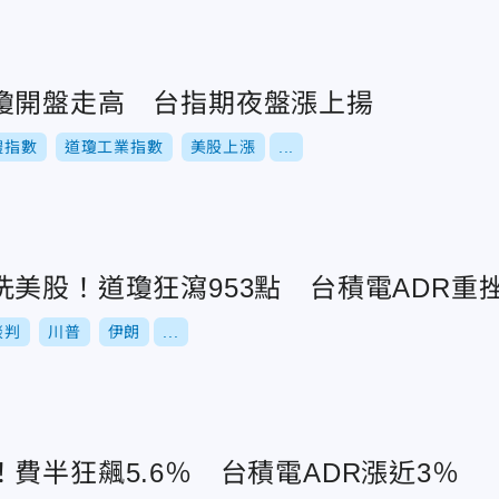
瓊開盤走高 台指期夜盤漲上揚
體指數
道瓊工業指數
美股上漲
...
美股！道瓊狂瀉953點 台積電ADR重挫
談判
川普
伊朗
...
費半狂飆5.6％ 台積電ADR漲近3％