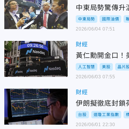
中東局勢驚傳升溫
中東局勢
國際油價
2026/06/04 07:51
財經
黃仁勳開金口！美
人工智慧
美股
晶片
2026/06/03 07:55
財經
伊朗擬徹底封鎖荷
台股
道瓊工業指數
2026/06/01 22:30