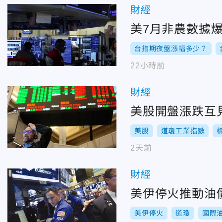
財經
美7月非農數據爆
台指期夜盤漲幅多少？
22小時前
財經
美股開盤漲跌互見
美股
道瓊工業指數
2天前
財經
美伊停火推動油
美伊停火
道瓊
國際