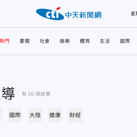
星
熱門
要聞
社會
娛樂
體育
生活
國際
報導
有
80
項結果
活
國際
大陸
健康
財經