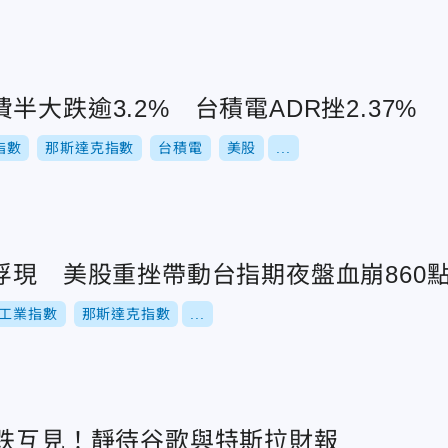
半大跌逾3.2% 台積電ADR挫2.37%
指數
那斯達克指數
台積電
美股
...
浮現 美股重挫帶動台指期夜盤血崩860
工業指數
那斯達克指數
...
漲跌互見！靜待谷歌與特斯拉財報