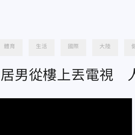
體育
生活
國際
大陸
獨居男從樓上丟電視 