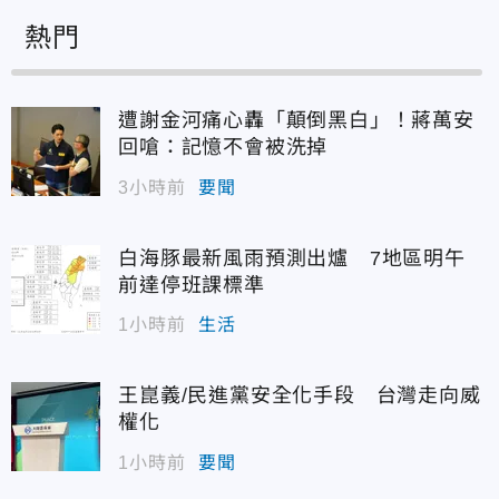
熱門
遭謝金河痛心轟「顛倒黑白」！蔣萬安
回嗆：記憶不會被洗掉
3小時前
要聞
白海豚最新風雨預測出爐 7地區明午
前達停班課標準
1小時前
生活
王崑義/民進黨安全化手段 台灣走向威
權化
1小時前
要聞