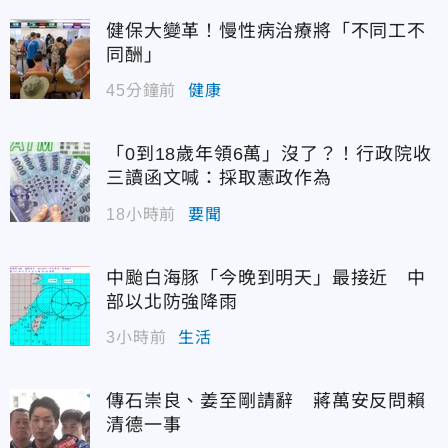
健保大變革！慢性病治療將「不同工不
同酬」
45分鐘前
健康
「0到18歲年領6萬」沒了？！行政院收
三讀函文喊：採取憲政作為
18小時前
要聞
中颱白海豚「今晚到明天」最接近 中
部以北防強降雨
3小時前
生活
傳石崇良、姜至剛請辭 蔣萬安反問賴
清德一事