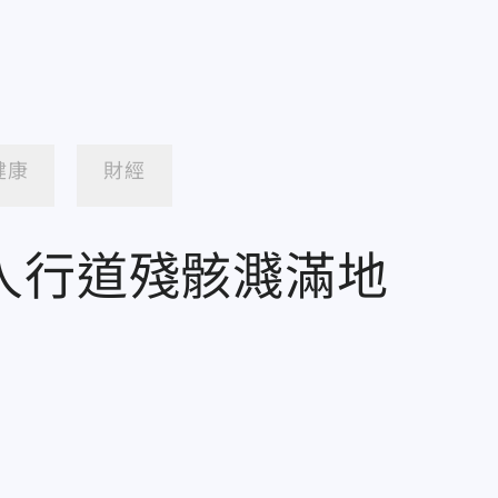
健康
財經
人行道殘骸濺滿地