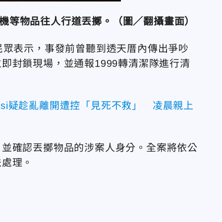
機等物品往人行道丟擲。（圖／翻攝畫面）
民眾表示，事發前曾聽到透天厝內傳出爭吵
即封鎖現場，並通報1999轉清潔隊進行清
ssi疑趁亂離開遭控「見死不救」 凌晨親上
，並確認丟擲物品的涉案人身分。全案將依公
法處理。