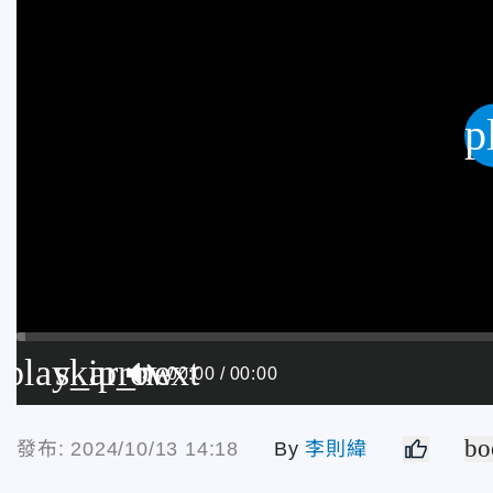
p
play_arrow
skip_next
00:00
00:00
bo
發布: 2024/10/13 14:18
By
李則緯