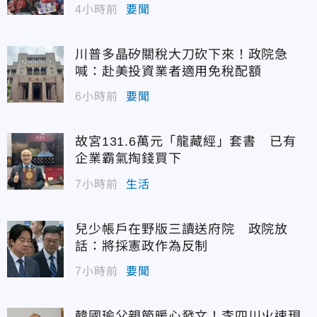
4小時前
要聞
川普多晶矽關稅大刀砍下來！政院急
喊：赴美投資業者適用免稅配額
6小時前
要聞
故宮131.6萬元「龍藏經」套書 已有
企業霸氣掏錢買下
7小時前
生活
兒少帳戶在野版三讀送府院 政院放
話：將採憲政作為反制
7小時前
要聞
韓國瑜父親節暖心發文！李四川火速現