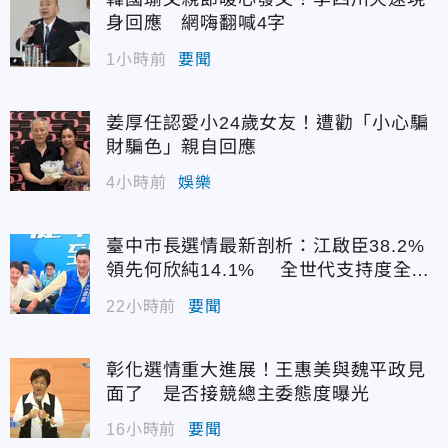
身回應 網嗨翻喊4字
1小時前
要聞
姜厚任認愛小24歲女友！遭勸「小心騙
財騙色」親自回應
4小時前
娛樂
臺中市長選情最新剖析：江啟臣38.2%
領先何欣純14.1% 全世代支持度全面
居首
22小時前
要聞
彰化選情重大進展！王惠美與魏平政見
面了 是否接競總主委態度曝光
16小時前
要聞