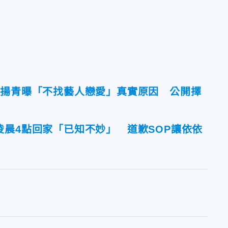
周揚青曝「不找藝人戀愛」真實原因 公開擇
凌晨4點回家「已知不妙」 道歉SOP讓依依