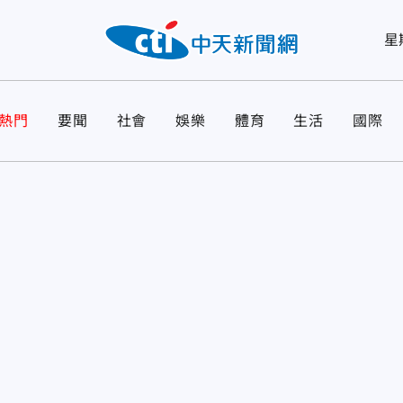
星
熱門
要聞
社會
娛樂
體育
生活
國際