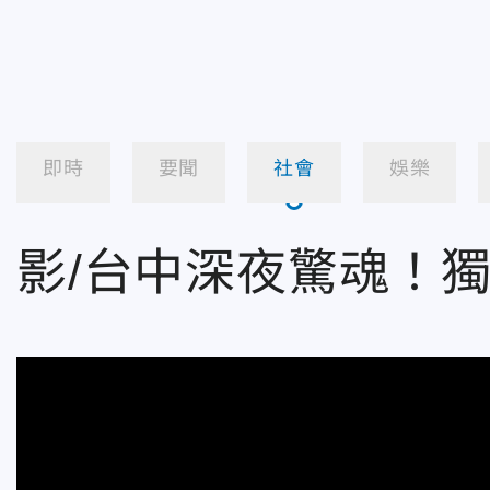
即時
要聞
社會
娛樂
影/台中深夜驚魂！