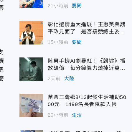
代支持度全面居首
21小時前
要聞
票
彰化選情重大進展！王惠美與魏
平政見面了 是否接競總主委態
度曝光
15小時前
要聞
支
讓
陸男手搓AI劇暴紅！《歸墟》播
放破億 每分鐘算力燒掉近萬台
把
幣
麼
2天前
大陸
苗栗三灣鄉8/13起發生活補助50
00元 1499名長者匯款入帳
20小時前
生活