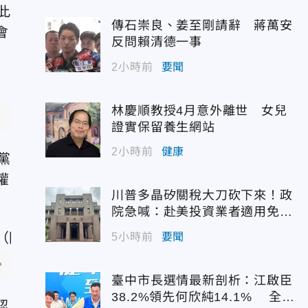
此
傳石崇良、姜至剛請辭 蔣萬安
會
反問賴清德一事
2小時前
要聞
林慶順教授4月意外離世 女兒
證實保留養生網站
2小時前
健康
黨
權
川普多晶矽關稅大刀砍下來！政
院急喊：赴美投資業者適用免稅
配額
5小時前
要聞
（圖/資料照）
臺中市長選情最新剖析：江啟臣
38.2%領先何欣純14.1% 全世
認