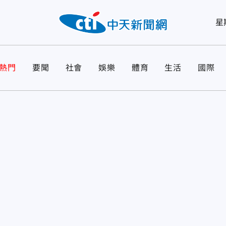
星
熱門
要聞
社會
娛樂
體育
生活
國際