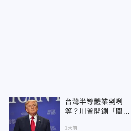
台灣半導體業剉咧
等？川普開鍘「關鍵
原料」15%關稅 設
1天前
最低進口價