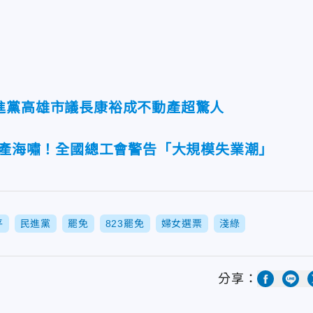
進黨高雄市議長康裕成不動產超驚人
傳產海嘯！全國總工會警告「大規模失業潮」
平
民進黨
罷免
823罷免
婦女選票
淺綠
分享：