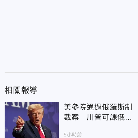
相關報導
美參院通過俄羅斯制
裁案 川普可課俄商
品最高500%關稅
5小時前