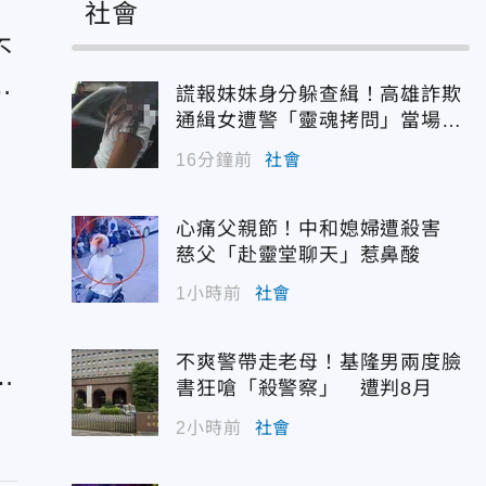
社會
不
謊報妹妹身分躲查緝！高雄詐欺
通緝女遭警「靈魂拷問」當場認
栽
16分鐘前
社會
美
心痛父親節！中和媳婦遭殺害
慈父「赴靈堂聊天」惹鼻酸
1小時前
社會
不爽警帶走老母！基隆男兩度臉
閉
書狂嗆「殺警察」 遭判8月
2小時前
社會