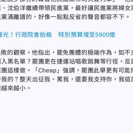
川、沈伯洋繼續帶領民進黨，最好讓民進黨將婦女
進黨滿離譜的，好像一點點反省的聲音都容不下。
光！行政院會拍板 特別預算增至5900億
免失敗的觀察。他指出，罷免團體的極端作為，如不
列入黑名單？罷團更在捷運站唱歌跳舞等行徑，反
罷團這樣做。
「Cheap」強調，罷團此舉更有可能
待我的？整天出征我、罵我，還要我支持你，我這
礎越來越小。