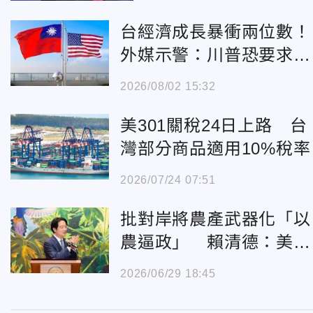
台經濟成長暴衝兩位數！
外媒示警：川普恐要求
「重談貿易協議」
2026/08/02 15:32
美301關稅24日上路 台
灣部分商品適用10%稅率
2026/07/24 07:51
批對岸將農產武器化「以
農逼政」 賴清德：美、
日成2大出口市場
2026/06/29 18:45