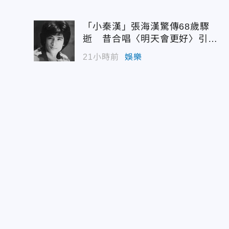
「小秦漢」張海漢驚傳68歲驟
逝 昔合唱〈明天會更好〉引追
憶
21小時前
娛樂