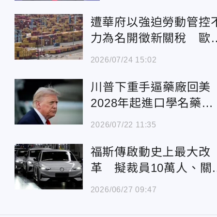
遭華府以強迫勞動管控
力為名開徵新關稅 歐
盟：不實指控
2026/07/24 15:02
川普下重手逼藥廠回
2028年起進口學名藥將
課100%關稅
2026/07/22 11:35
福斯傳啟動史上最大改
革 擬裁員10萬人、關
4座德國工廠
2026/06/27 09:47