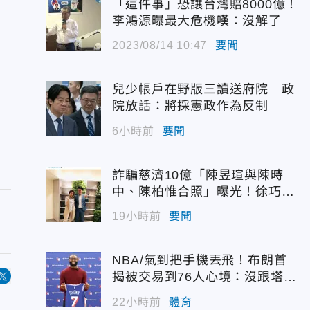
「這件事」恐讓台灣賠8000億！
李鴻源曝最大危機嘆：沒解了
2023/08/14 10:47
要聞
兒少帳戶在野版三讀送府院 政
院放話：將採憲政作為反制
6小時前
要聞
詐騙慈濟10億「陳昱瑄與陳時
中、陳柏惟合照」曝光！徐巧芯
震撼出手
19小時前
要聞
NBA/氣到把手機丟飛！布朗首
揭被交易到76人心境：沒跟塔圖
姆聯絡
22小時前
體育