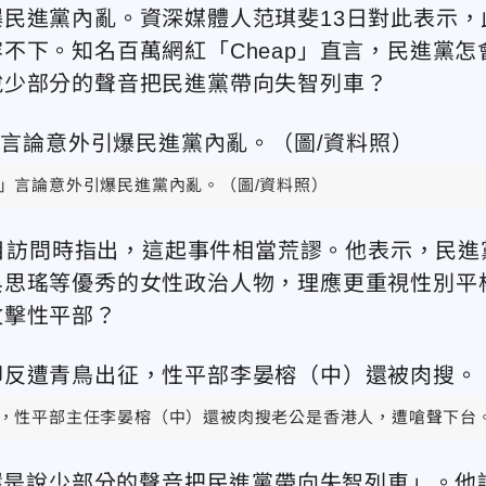
民進黨內亂。資深媒體人范琪斐13日對此表示，
不下。知名百萬網紅「Cheap」直言，民進黨怎
說少部分的聲音把民進黨帶向失智列車？
」言論意外引爆民進黨內亂。（圖/資料照）
節目訪問時指出，這起事件相當荒謬。他表示，民進
吳思瑤等優秀的女性政治人物，理應更重視性別平
攻擊性平部？
，性平部主任李晏榕（中）還被肉搜老公是香港人，遭嗆聲下台。
？還是說少部分的聲音把民進黨帶向失智列車」。他