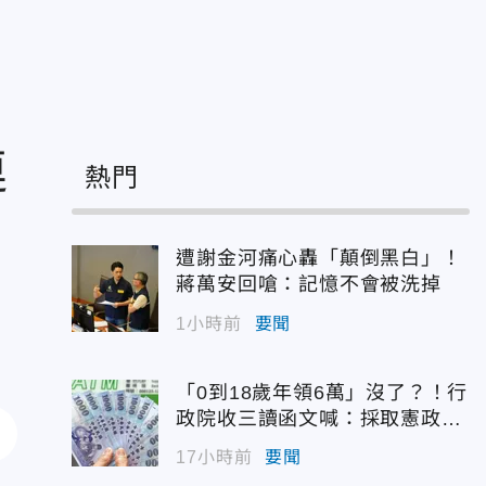
連
熱門
遭謝金河痛心轟「顛倒黑白」！
蔣萬安回嗆：記憶不會被洗掉
1小時前
要聞
「0到18歲年領6萬」沒了？！行
政院收三讀函文喊：採取憲政作
為
17小時前
要聞