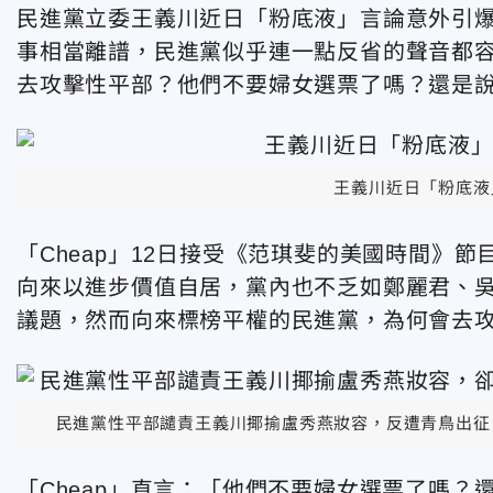
民進黨立委王義川近日「粉底液」言論意外引爆
事相當離譜，民進黨似乎連一點反省的聲音都容
去攻擊性平部？他們不要婦女選票了嗎？還是
王義川近日「粉底液
「Cheap」12日接受《范琪斐的美國時間》
向來以進步價值自居，黨內也不乏如鄭麗君、
議題，然而向來標榜平權的民進黨，為何會去
民進黨性平部譴責王義川揶揄盧秀燕妝容，反遭青鳥出征
「Cheap」直言：「他們不要婦女選票了嗎