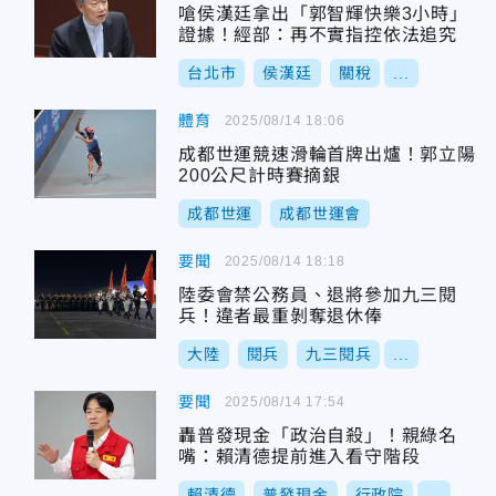
嗆侯漢廷拿出「郭智輝快樂3小時」
證據！經部：再不實指控依法追究
台北市
侯漢廷
關稅
...
體育
2025/08/14 18:06
成都世運競速滑輪首牌出爐！郭立陽
200公尺計時賽摘銀
成都世運
成都世運會
要聞
2025/08/14 18:18
陸委會禁公務員、退將參加九三閱
兵！違者最重剝奪退休俸
大陸
閱兵
九三閱兵
...
要聞
2025/08/14 17:54
轟普發現金「政治自殺」！親綠名
嘴：賴清德提前進入看守階段
賴清德
普發現金
行政院
...