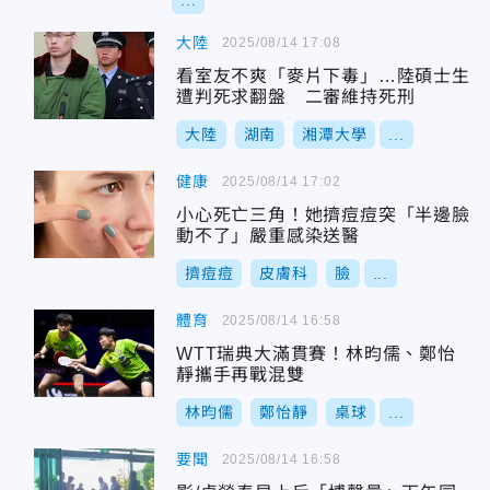
...
大陸
2025/08/14 17:08
看室友不爽「麥片下毒」…陸碩士生
遭判死求翻盤 二審維持死刑
大陸
湖南
湘潭大學
...
健康
2025/08/14 17:02
小心死亡三角！她擠痘痘突「半邊臉
動不了」嚴重感染送醫
擠痘痘
皮膚科
臉
...
體育
2025/08/14 16:58
WTT瑞典大滿貫賽！林昀儒、鄭怡
靜攜手再戰混雙
林昀儒
鄭怡靜
桌球
...
要聞
2025/08/14 16:58