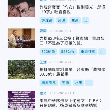
許瑋甯寶寶「均安」性別曝光！邱澤
「9字」吐露喜悅
許瑋甯
邱澤
生產
...
要聞
2025/08/14 21:30
力挺823核三公投！鍾東錦：重啟核
三「不是為了打誰的臉」
823罷免
823公投
重啟核三
...
生活
2025/08/14 21:29
楊柳颱風重創農業 台東縣「農損逾
3.05億」最嚴重
楊柳颱風
災情
水果
...
體育
2025/08/14 21:10
嘲諷中華隊遭炎上偷刪文！FIBA：
只是幽默…造成敏感反應很遺憾