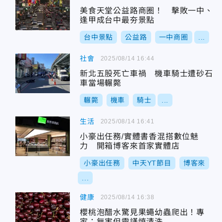
美食天堂公益路商圈！ 擊敗一中、
逢甲成台中最夯景點
台中景點
公益路
一中商圈
...
社會
2025/08/14 16:44
新北五股死亡車禍 機車騎士遭砂石
車當場輾斃
輾斃
機車
騎士
...
生活
2025/08/14 16:41
小豪出任務/實體書香混搭數位魅
力 開箱博客來首家實體店
小豪出任務
中天YT節目
博客來
...
健康
2025/08/14 16:38
櫻桃泡醋水驚見果蠅幼蟲爬出！專
家：無害但需謹慎清洗