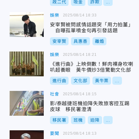
政二代
吸金
詐欺
...
娛樂
2025/08/14 18:33
安宰賢被問感情話題突「用力拍薑」
自曝孤單噴金句再引發話題
安宰賢
具惠善
離婚
娛樂
2025/08/14 18:21
《進行曲》上映倒數！鮮肉裸身吹喇
叭超養眼 黃牛價炒3倍驚動文化部
進行曲
文化部
黃牛票
...
社會
2025/08/14 18:15
影/泰越捷班機迫降失敗旅客控互踢
皮球 移民署澄清
移民署
班機
迫降
...
要聞
2025/08/14 18:13