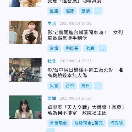
雙魚「逛藝展」助尋真愛
星座
運勢
感情
...
生活
2025/08/14 17:22
影/老鷹闖進台鐵區間車廂！ 女列
車長霸氣徒手制伏
台鐵
列車長
老鷹
...
社會
2025/08/14 17:21
影/台中烏日機械手臂工廠火警 堆
高機燒毀幸無人傷
火警
台中
烏日
...
要聞
2025/08/14 17:10
卓榮泰「天人交戰」大轉彎！普發1
萬為何不排富 政院揭主因
普發現金
普發現金1萬元
行政院