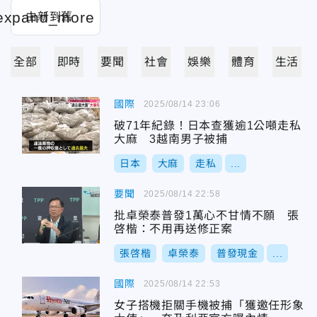
全部
即時
要聞
社會
娛樂
體育
生活
國際
2025/08/14 23:06
破71年紀錄！日本查獲逾1公噸走私
大麻 3越南男子被捕
日本
大麻
走私
...
要聞
2025/08/14 22:58
批卓榮泰普發1萬心不甘情不願 張
啓楷：不用再送修正案
張啓楷
卓榮泰
普發現金
...
國際
2025/08/14 22:53
女子搭機拒關手機被捕「獲邀任形象