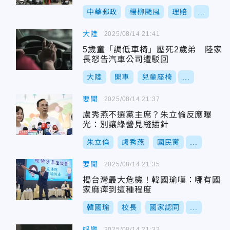
中華郵政
楊柳颱風
理賠
...
大陸
2025/08/14 21:41
5歲童「調低車椅」壓死2歲弟 陸家
長怒告汽車公司遭駁回
大陸
開車
兒童座椅
...
要聞
2025/08/14 21:37
盧秀燕不選黨主席？朱立倫反應曝
光：別讓綠營見縫插針
朱立倫
盧秀燕
國民黨
...
要聞
2025/08/14 21:35
揭台灣最大危機！韓國瑜嘆：哪有國
家麻痺到這種程度
韓國瑜
校長
國家認同
...
娛樂
2025/08/14 21:32