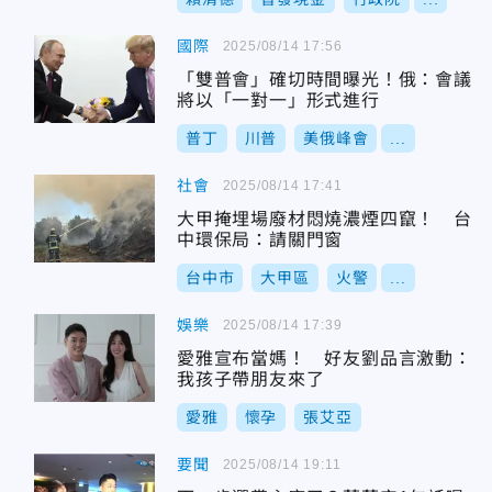
國際
2025/08/14 17:56
「雙普會」確切時間曝光！俄：會議
將以「一對一」形式進行
普丁
川普
美俄峰會
...
社會
2025/08/14 17:41
大甲掩埋場廢材悶燒濃煙四竄！ 台
中環保局：請關門窗
台中市
大甲區
火警
...
娛樂
2025/08/14 17:39
愛雅宣布當媽！ 好友劉品言激動：
我孩子帶朋友來了
愛雅
懷孕
張艾亞
要聞
2025/08/14 19:11