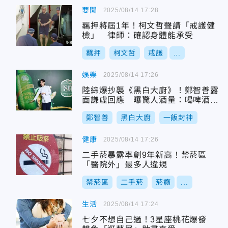
要聞
2025/08/14 17:28
羈押將屆1年！柯文哲聲請「戒護健
檢」 律師：確認身體能承受
羈押
柯文哲
戒護
...
娛樂
2025/08/14 17:26
陸綜爆抄襲《黑白大廚》！鄭智善露
面謙虛回應 曝驚人酒量：喝啤酒沒
醉過
鄭智善
黑白大廚
一飯封神
健康
2025/08/14 17:26
二手菸暴露率創9年新高！禁菸區
「醫院外」最多人違規
禁菸區
二手菸
菸癮
...
生活
2025/08/14 17:24
七夕不想自己過！3星座桃花爆發