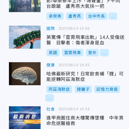
影/卓榮泰早上斥「博聲量」下午同
台踉蹌 盧秀燕大氣扶一把
卓榮泰
盧秀燕
台中市長
...
國際
2025/08/14 16:56
英驚傳「雲霄飛車出軌」14人受傷送
醫 目擊者：傷者渾身是血
英國
雲霄飛車
意外
...
健康
2025/08/14 16:55
哈佛最新研究！日常飲食補「鋰」可
能逆轉阿茲海默症
阿茲海默症
鋰離子
記憶力衰退
...
社會
2025/08/14 16:54
逢甲商圈住商大樓驚傳墜樓 中年男
命危送醫搶救