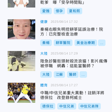
乾爹 曝「受孕時間點」
愛雅
懷孕
夏和熙
健康
2025/08/14 17:32
秦楊右眼失明控耕莘延誤治療！院
方：已完整檢查治療
秦楊
耕莘醫院
黃金治療期
...
大陸
2025/08/14 17:29
陸急診醫街頭射殺流浪貓！影片瘋傳
被停職 網轟：這能當醫師？
大陸
江蘇
醫師
...
體育
2025/08/14 17:27
中職/中信兄弟重大異動！註銷洋將
德保拉 改登錄柯威士
德保拉
中信兄弟
中信兄弟隊