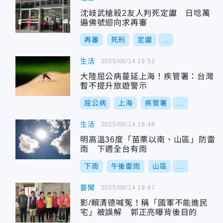
沈岐武槍殺2友人判死定讞 日唸萬
遍佛號迴向求再審
再審
死刑
定讞
...
生活
2025/08/14 19:52
大陸屈公病蔓延上海！疾管署：台灣
暫不提升旅遊警示
屈公病
上海
疾管署
...
生活
2025/08/14 19:48
明高溫36度「苗栗以南、山區」防雷
雨 下週全台有雨
下雨
午後雷雨
山區
...
要聞
2025/08/14 19:47
影/賴清德喊冤！稱「國軍不能進民
宅」被誤解 郭正亮曝背後目的