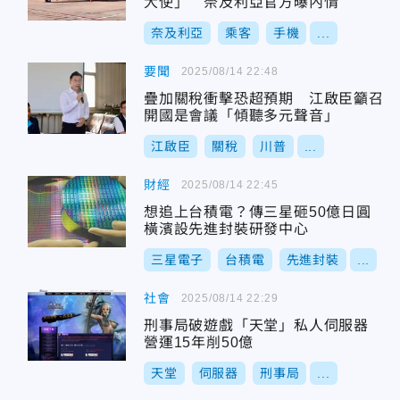
大使」 奈及利亞官方曝內情
奈及利亞
乘客
手機
...
要聞
2025/08/14 22:48
疊加關稅衝擊恐超預期 江啟臣籲召
開國是會議「傾聽多元聲音」
江啟臣
關稅
川普
...
財經
2025/08/14 22:45
想追上台積電？傳三星砸50億日圓
橫濱設先進封裝研發中心
三星電子
台積電
先進封裝
...
社會
2025/08/14 22:29
刑事局破遊戲「天堂」私人伺服器
營運15年削50億
天堂
伺服器
刑事局
...