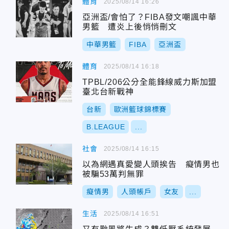
體育
2025/08/14 16:26
亞洲盃/會怕了？FIBA發文嘲諷中華
男籃 遭炎上後悄悄刪文
中華男籃
FIBA
亞洲盃
體育
2025/08/14 16:18
TPBL/206公分全能鋒線威力斯加盟
臺北台新戰神
台新
歐洲籃球錦標賽
B.LEAGUE
...
社會
2025/08/14 16:15
以為網遇真愛變人頭挨告 癡情男也
被騙53萬判無罪
癡情男
人頭帳戶
女友
...
生活
2025/08/14 16:51