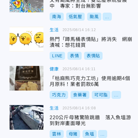
又有颱風將生成？雙低壓系統發展
中 專家：對台無影響
南海
低氣壓
颱風
...
生活
2025/08/14 16:12
熱門「蹲馬桶表情貼」將消失 網崩
潰喊：想花錢買
LINE
表情
表情貼
健康
2025/08/14 16:11
「枯麻熊巧克力工坊」使用逾期4個
月原料！業者罰款6萬
巧克力
食藥署
可可脂
...
生活
2025/08/14 16:08
220公斤母豬驚險跳牆 落入魚塭游
到對岸畫面曝光
雲林
母豬
魚塭
...