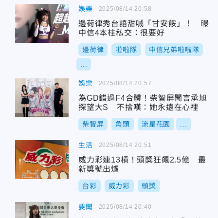
娛樂
2025/08/14 20:58
邊荷律秀台語甜喊「甘安餒」！ 曝
中信4本柱私交：很要好
邊荷律
啦啦隊
中信兄弟啦啦隊
...
娛樂
2025/08/14 20:57
為GD錯過F4合體！柴智屏聞言承旭
探望大S 不捨嘆：她永遠在心裡
柴智屏
角頭
流星花園
...
生活
2025/08/14 20:51
威力彩連13槓！頭獎狂飆2.5億 最
新獎號出爐
台彩
威力彩
頭獎
要聞
2025/08/14 20:40