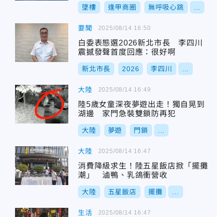
墜樓
逢甲商圈
無呼吸心跳
...
要聞
2025/08/14 16:50
白委表態選2026新北市長 李四川
震撼發聲首度回應：很好啊
新北市長
2026
李四川
...
大陸
2025/08/14 16:49
陸5歲女童深夜夢遊出走！獨自晃到
湖邊 家門急裝雙鎖防再犯
大陸
夢遊
門鎖
...
大陸
2025/08/14 16:47
消費降級求生！陸五星飯店掀「擺攤
潮」 滷鴨、乳鴿衝營收
大陸
五星飯店
擺攤
...
生活
2025/08/14 16:47