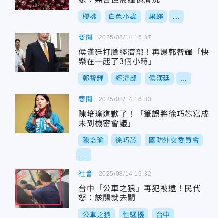
櫻桃
白色小蟲
果蠅
...
要聞
2025/08/14 16:37
侯漢廷打臉經濟部！再爆郭智輝「快
樂在一起了3個小時」
郭智輝
經濟部
侯漢廷
...
要聞
2025/08/14 16:33
陳培瑜道歉了！「筆誤將徐巧芯寫成
未到機密會議」
陳培瑜
徐巧芯
國防外交委員會
...
社會
2025/08/14 16:32
台中「公車之狼」再犯被逮！民代
怒：該關就去關
公車之狼
性騷擾
台中