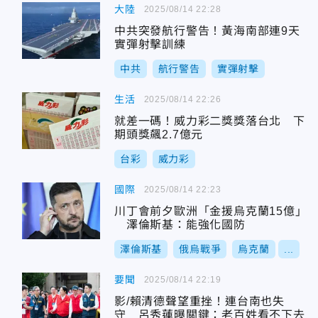
大陸
2025/08/14 22:28
中共突發航行警告！黃海南部連9天
實彈射擊訓練
中共
航行警告
實彈射擊
生活
2025/08/14 22:26
就差一碼！威力彩二獎獎落台北 下
期頭獎飆2.7億元
台彩
威力彩
國際
2025/08/14 22:23
川丁會前夕歐洲「金援烏克蘭15億」
澤倫斯基：能強化國防
澤倫斯基
俄烏戰爭
烏克蘭
...
要聞
2025/08/14 22:19
影/賴清德聲望重挫！連台南也失
守 呂秀蓮曝關鍵：老百姓看不下去