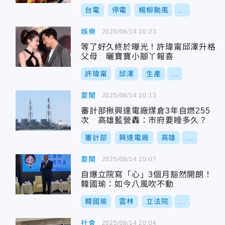
台電
停電
楊柳颱風
...
娛樂
2025/08/14 20:23
等了好久終於曝光！許瑋甯邱澤升格
父母 曬寶寶小腳丫報喜
許瑋甯
邱澤
生產
...
要聞
2025/08/14 20:13
審計部揪興達電廠煤倉3年自燃255
次 高雄藍營轟：市府要睡多久？
審計部
興達電廠
高雄
...
要聞
2025/08/14 20:07
自爆立院寫「心」3個月豁然開朗！
韓國瑜：如今八風吹不動
韓國瑜
雲林
立法院
...
社會
2025/08/14 20:04