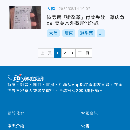
大陸
2025/08/14 16:07
陸男買「避孕藥」付款失敗…藥店急
call妻竟意外揭穿他外遇
大陸
廣東
避孕藥
...
上一頁
1
2
3
下一頁
新聞、影音、節目、直播、社群及App都深獲網友喜愛，在全
世界各地華人亦頗受歡迎，全球擁有2000萬粉絲。
關於我們
客服資訊
中天介紹
公告