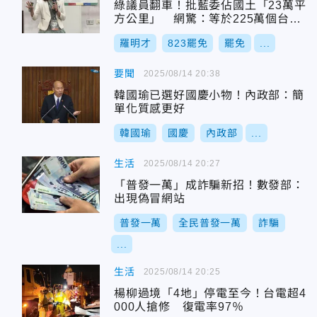
綠議員翻車！批藍委佔國土「23萬平
方公里」 網驚：等於225萬個台北
大巨蛋
羅明才
823罷免
罷免
...
要聞
2025/08/14 20:38
韓國瑜已選好國慶小物！內政部：簡
單化質感更好
韓國瑜
國慶
內政部
...
生活
2025/08/14 20:27
「普發一萬」成詐騙新招！數發部：
出現偽冒網站
普發一萬
全民普發一萬
詐騙
...
生活
2025/08/14 20:25
楊柳過境「4地」停電至今！台電超4
000人搶修 復電率97％