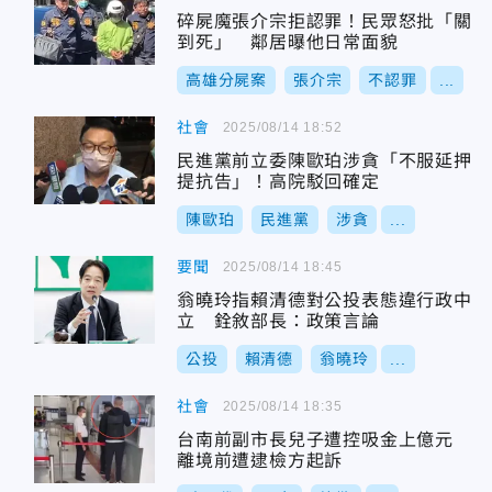
碎屍魔張介宗拒認罪！民眾怒批「關
到死」 鄰居曝他日常面貌
高雄分屍案
張介宗
不認罪
...
社會
2025/08/14 18:52
民進黨前立委陳歐珀涉貪「不服延押
提抗告」！高院駁回確定
陳歐珀
民進黨
涉貪
...
要聞
2025/08/14 18:45
翁曉玲指賴清德對公投表態違行政中
立 銓敘部長：政策言論
公投
賴清德
翁曉玲
...
社會
2025/08/14 18:35
台南前副市長兒子遭控吸金上億元
離境前遭逮檢方起訴