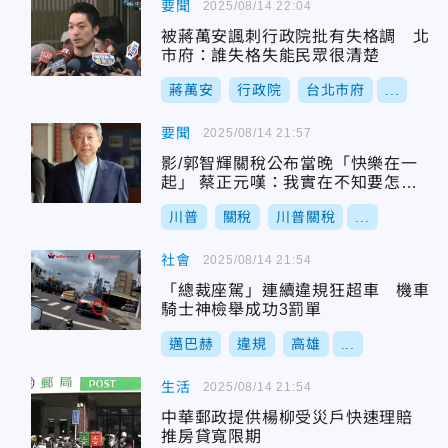
要聞
2025/08/14 22:04
被蔣萬安諷刺行政院批有失格調 北
市府：誰失格失能民眾很清楚
蔣萬安
行政院
台北市府
...
要聞
2025/08/14 21:57
影/郭智輝關稅公布當晚「快樂在一
起」 蔡正元嘆：我實在不知要怎談
他
川普
關稅
川普關稅
...
社會
2025/08/14 21:54
「總裁座駕」連續違規狂超車 機車
騎士神檢舉成功3罰單
邁巴赫
違規
高雄
...
生活
2025/08/14 21:54
中華郵政提供楊柳受災戶快速理賠
推房貸寬限期