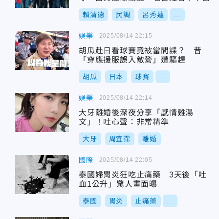
賴清德
民調
呂秀蓮
...
娛樂
2025/08/14 22:15
胡瓜赴日看球賽竟被當間諜？ 昔
「穿應援服誤入敵營」遭驅趕
胡瓜
日本
球賽
...
娛樂
2025/08/14 22:14
大牙離婚後深夜分享「感情雞湯
文」！吐心聲：非常精準
大牙
周宜霈
離婚
國際
2025/08/14 22:05
泰國婦胃炎狂吃止痛藥 3天後「吐
血1公升」驚人畫面曝
泰國
胃炎
止痛藥
...