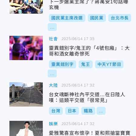
下一步選黨主席了？蔣萬安1句話曝
玄機
國民黨主席改選
國民黨
台北市長
...
社會
2025/08/14 17:35
靈異錯別字/鬼王的「4號包廂」：大
哥和酒女離奇慘死
靈異錯別字
鬼王
中天YT節目
...
大陸
2025/08/14 17:32
台女魂斷神社內平交道…在日陸人
嘆：這類平交道「很常見」
台灣
日本
鐵路
...
娛樂
2025/08/14 17:32
愛雅驚喜宣布懷孕！夏和熙搶當寶寶