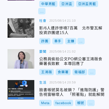
中華男籃
亞洲盃
亞洲盃男籃
...
社會
2025/08/14 21:10
影/6人遭詐慘噴7百萬 北市警瓦解
投資詐團逮15人
詐團
車手
主嫌
...
要聞
2025/08/14 21:02
公務員偷拍公文PO網公審王鴻薇食
藥署長致歉 本尊回應了
王鴻薇
食藥署
衛福部
...
生活
2025/08/14 20:59
臉書帳號莫名被鎖？「進階防護」警
告視窗嚇壞人 「照著點」就能解開
Meta
facebook
帳號
...