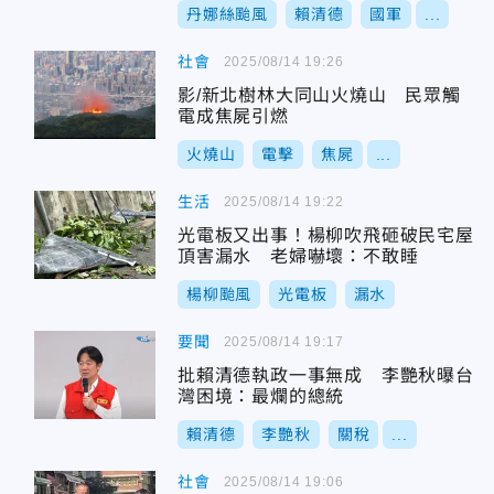
丹娜絲颱風
賴清德
國軍
...
社會
2025/08/14 19:26
影/新北樹林大同山火燒山 民眾觸
電成焦屍引燃
火燒山
電擊
焦屍
...
生活
2025/08/14 19:22
光電板又出事！楊柳吹飛砸破民宅屋
頂害漏水 老婦嚇壞：不敢睡
楊柳颱風
光電板
漏水
要聞
2025/08/14 19:17
批賴清德執政一事無成 李艷秋曝台
灣困境：最爛的總統
賴清德
李艷秋
關稅
...
社會
2025/08/14 19:06