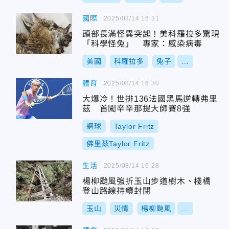
國際
2025/08/14 16:31
頭部長滿怪異突起！美科羅拉多驚現
「科學怪兔」 專家：感染病毒
美國
科羅拉多
兔子
...
體育
2025/08/14 16:30
大爆冷！世排136法國黑馬逆轉弗里
茲 首闖辛辛那提大師賽8強
網球
Taylor Fritz
佛里茲Taylor Fritz
生活
2025/08/14 16:28
楊柳颱風強折玉山步道樹木、棧橋
登山路線持續封閉
玉山
災情
楊柳颱風
...