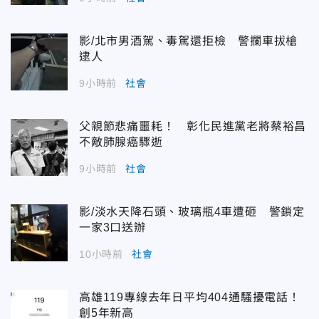
影/北市男酒駕、毒駕還拒檢 警攔車拔槍
逮人
9小時前
社會
父親節悲痛噩耗！ 彰化民進黨老將蔡裕昌
不敵肺腺癌驟逝
9小時前
社會
影/淡水天降石頭、玻璃瓶4車遭砸 警鎖定
一家3口送辦
10小時前
社會
高雄119專線去年日平均404通騷擾電話！
創5年新高