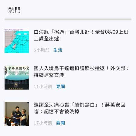
熱門
白海豚「擦過」台灣北部！全台08/09上班
上課全出爐
6小時前
生活
國人入境烏干達遭扣護照被遣返！外交部：
持續連繫交涉
11小時前
要聞
遭謝金河痛心轟「顛倒黑白」！蔣萬安回
嗆：記憶不會被洗掉
17小時前
要聞