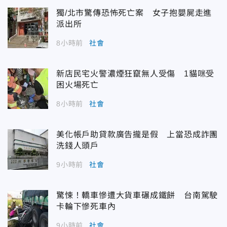
獨/北市驚傳恐怖死亡案 女子抱嬰屍走進
派出所
8小時前
社會
新店民宅火警濃煙狂竄無人受傷 1貓咪受
困火場死亡
8小時前
社會
美化帳戶助貸款廣告攏是假 上當恐成詐團
洗錢人頭戶
9小時前
社會
驚悚！轎車慘遭大貨車碾成鐵餅 台南駕駛
卡輪下慘死車內
9小時前
社會