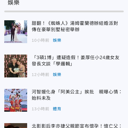
娛樂
甜翻！《蜘蛛人》湯姆霍蘭德辦結婚派對
傳在豪華別墅秘密舉辦
10小時前
娛樂
「3碩1博」遭疑造假！姜厚任小24歲女友
發長文談「學邏輯」
12小時前
娛樂
河智媛化身「阿美公主」挨批 親曝心情：
始料未及
13小時前
體育
北影影后李亦捷父親節宣布懷孕！憶亡父：