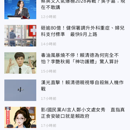
蔡英文人氣爆棚2028再戰？吳子嘉：現
在不敢講
12小時前
砸逾80億！健保署調升外科重症、婦兒
科支付標準 最快9月上路
14小時前
毒油風暴燒不停！賴清德為何完全不
怕？李艷秋揭「神功護體」驚人算計
15小時前
漢光直擊！賴清德親視導自殺無人機作
戰
17小時前
影/國民黨AI言人鄭小文處女秀 直指真
正食安破口就是賴政府
17小時前