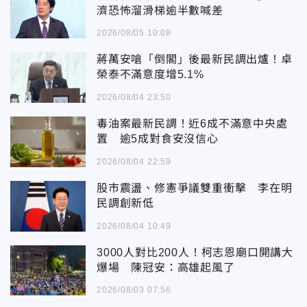
濟恐怖溜滑梯逾半數喊差
2026/08/05 10:08
蔣萬安嗆「倒閣」後最新民調出爐！卓
榮泰不滿意度增5.1%
2026/08/04 23:50
毒油案最新民調！近6成不滿意中央處
置 逾5成對食安沒信心
2026/08/04 22:59
股市震盪、修憲爭議雙重衝擊 李在明
民調創新低
2026/08/04 10:49
3000人對比200人！柯志恩廟口開講大
爆場 陳冠安：高雄起風了
2026/08/03 07:56