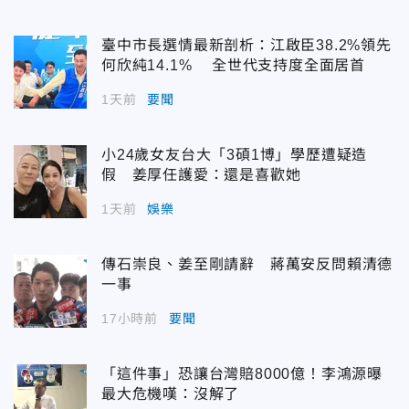
臺中市長選情最新剖析：江啟臣38.2%領先
何欣純14.1% 全世代支持度全面居首
1天前
要聞
小24歲女友台大「3碩1博」學歷遭疑造
假 姜厚任護愛：還是喜歡她
1天前
娛樂
傳石崇良、姜至剛請辭 蔣萬安反問賴清德
一事
17小時前
要聞
「這件事」恐讓台灣賠8000億！李鴻源曝
最大危機嘆：沒解了