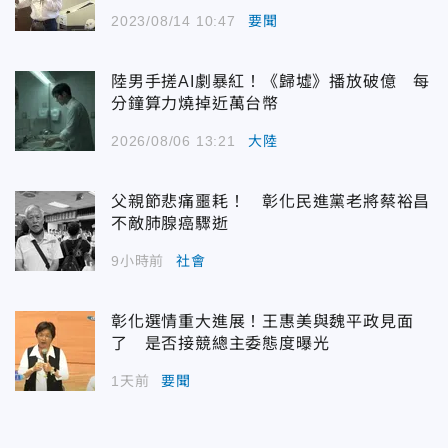
2023/08/14 10:47
要聞
陸男手搓AI劇暴紅！《歸墟》播放破億 每
分鐘算力燒掉近萬台幣
2026/08/06 13:21
大陸
父親節悲痛噩耗！ 彰化民進黨老將蔡裕昌
不敵肺腺癌驟逝
9小時前
社會
彰化選情重大進展！王惠美與魏平政見面
了 是否接競總主委態度曝光
1天前
要聞