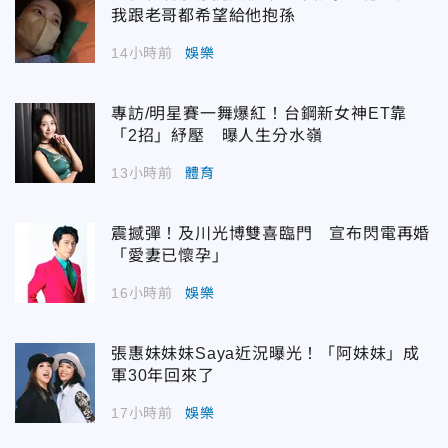
我跟老哥都希望給他抱孫
14小時前
娛樂
專訪/明星賽一舞爆紅！台鋼新女神ET靠
「2招」紓壓 曝人生分水嶺
13小時前
體育
震撼彈！及川光博雙喜臨門 宣布閃電再婚
「愛妻已懷孕」
16小時前
娛樂
張惠妹妹妹Saya近況曝光！「阿妹妹」成
軍30年回來了
17小時前
娛樂