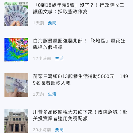
「0到18歲年領6萬」沒了？！行政院收三
讀函文喊：採取憲政作為
1天前
要聞
白海豚暴風圈強襲北部！「8地區」風雨狂
飆達放假標準
12小時前
生活
苗栗三灣鄉8/13起發生活補助5000元 149
9名長者匯款入帳
1天前
生活
川普多晶矽關稅大刀砍下來！政院急喊：赴
美投資業者適用免稅配額
20小時前
要聞