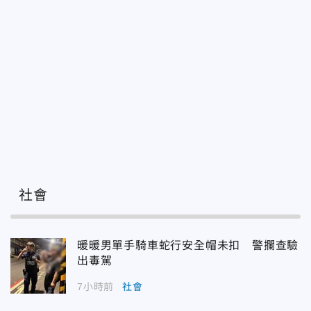
社會
暖暖男單手騎車蛇行安全帽未扣 警攔查驗
出毒駕
7小時前
社會