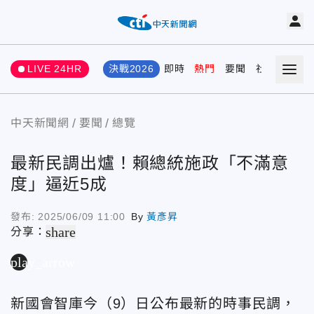
LIVE 24HR
決戰2026
即時
熱門
要聞
社會
娛樂
中天新聞網
要聞
總覽
最新民調出爐！賴總統施政「不滿意
度」逼近5成
發布:
2025/06/09 11:00
By
黃彥昇
share
分享：
play_arrow
新國會智庫今（9）日公布最新的時事民調，