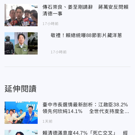
傳石崇良、姜至剛請辭 蔣萬安反問賴
清德一事
17小時前
敬禮！賴總統曝88節影片藏洋蔥
17小時前
延伸閱讀
臺中市長選情最新剖析：江啟臣38.2%
領先何欣純14.1% 全世代支持度全面
居首
1天前
賴清德滿意度44.7%「死亡交叉」 經