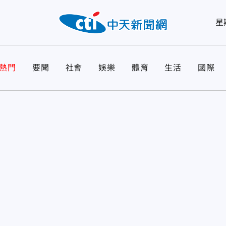
星
熱門
要聞
社會
娛樂
體育
生活
國際