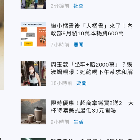
偵訊
2分鐘前
社會
繼小橘書後「大橘書」來了！內
政部9月發10萬本耗費600萬
7小時前
要聞
周玉蔻「坐牢+賠2000萬」？張
淑娟親曝：她約喝下午茶求和解
18小時前
要聞
限時優惠！超商拿鐵買2送2 大
杯特濃美式最低39元開喝
9小時前
生活
繳