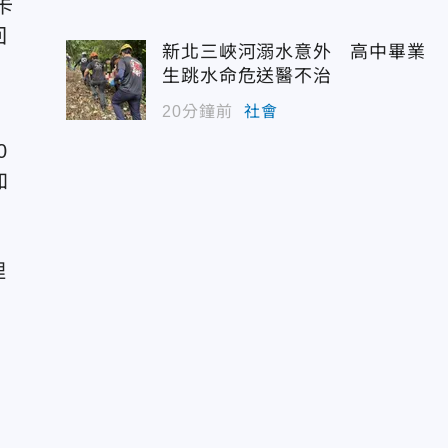
卡
回
新北三峽河溺水意外 高中畢業
生跳水命危送醫不治
20分鐘前
社會
0
加
中
哩