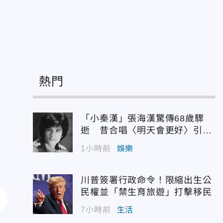
熱門
「小秦漢」張海漢驚傳68歲驟
逝 昔合唱〈明天會更好〉引追
憶
1小時前
娛樂
川普簽署行政命令！限縮出生公
民權並「禁生育旅遊」打擊移民
7小時前
生活