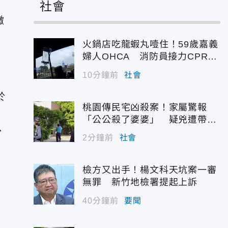
社會
繳
火鍋店吃龍蝦丸噎住！59歲嘉義
婦人OHCA 消防員接力CPR搶
救成功
10分鐘前
社會
於
桃園傳民宅凶殺案！家屬驚報
「公公殺了婆婆」 疑兇遭帶回
以
偵訊
2分鐘前
社會
檢方又出手！楊文科天坑案一審
無罪 新竹地檢署提起上訴
40分鐘前
要聞