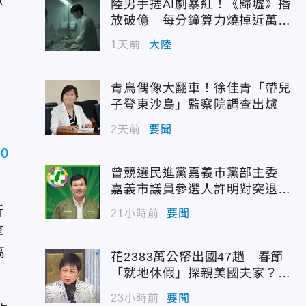
陸男手搓AI劇暴紅！《歸墟》播
放破億 每分鐘算力燒掉近萬台
幣
1天前
大陸
青鳥偶像大翻車！徐佳青「帶兒
子登東沙島」監察院調查出爐
2天前
要聞
0
曾競選民進黨嘉義市黨部主委
嘉義市議員參選人許明對突退
選！
所
21小時前
要聞
享
高
花2383萬公帑出國47趟 春節
「就地休假」探親美國夫家？徐
佳青回應了
23小時前
要聞