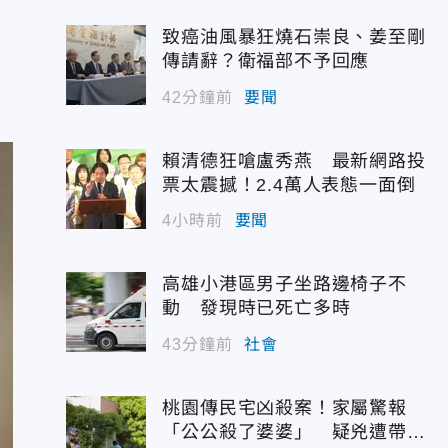
致癌油風暴狂燒石崇良、姜至剛
傳請辭？衛福部不予回應
42分鐘前
要聞
賴清德狂嗆盧秀燕 最新網路投
票太震撼！2.4萬人表態一面倒
4小時前
要聞
高雄小港區男子坐路邊椅子不
動 發現時已死亡多時
43分鐘前
社會
桃園傳民宅凶殺案！家屬驚報
「公公殺了婆婆」 疑兇遭帶回