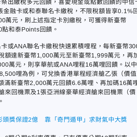
卡祭出繳稅多元回饋，喜愛現金或點數回饋的中信
簽帳金融卡或和泰聯名卡繳稅，不限稅額皆享0.1%
00萬元，刷上述指定卡別繳稅，可獲得新臺幣
00點和泰Points回饋。
卡或ANA聯名卡繳稅快速累積哩程，每新臺幣30
達新臺幣1,000萬元至新臺幣1,999萬元，再
000萬元，則享華航或ANA哩程16萬哩回饋。以
8,500哩為例，可兌換香港單程經濟艙乙張（價值
滿新臺幣2,000萬元回饋6.6萬哩、再加碼16萬
務艙來回機票及1張亞洲線豪華經濟艙來回機票（價
。
彩頭獎保證2億 靠「奇門遁甲」求財氣中大獎