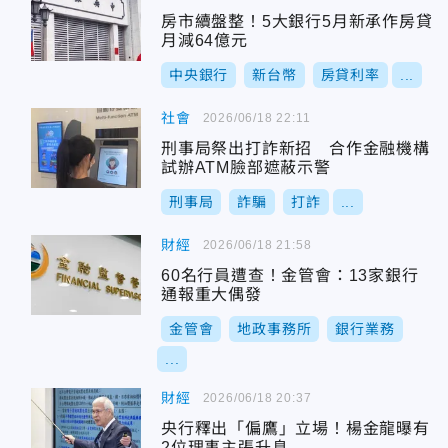
房市續盤整！5大銀行5月新承作房貸
月減64億元
中央銀行
新台幣
房貸利率
...
社會
2026/06/18 22:11
刑事局祭出打詐新招 合作金融機構
試辦ATM臉部遮蔽示警
刑事局
詐騙
打詐
...
財經
2026/06/18 21:58
60名行員遭查！金管會：13家銀行
通報重大偶發
金管會
地政事務所
銀行業務
...
財經
2026/06/18 20:37
央行釋出「偏鷹」立場！楊金龍曝有
2位理事主張升息