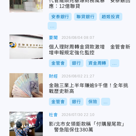
代管龍頭兆基爆財務風暴 安泰銀回
應：12億聯貸
安泰銀行
聯貸銀行
趙姬投資
...
要聞
2026/08/04 08:07
個人理財周轉金貸款激增 金管會新
增申報規定強化監控
金管會
銀行
資金周轉
...
財經
2026/08/02 21:27
金融三業上半年賺逾9千億！全年挑
戰歷史新高
金管會
銀行
保險
...
社會
2026/07/30 22:10
影/北市女領鉅款稱「付購屋尾款」
警急阻保住380萬