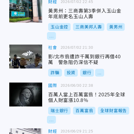
財經
2026/07/02 22:45
黃男州：三商壽第3季併入玉山金
年底前更名玉山人壽
玉山金控
三商美邦人壽
黃男州
...
社會
2026/07/02 21:30
影/北市翁遭詐千萬到銀行再借40
萬 警急阻仍深信不疑
詐騙
投資
銀行
...
國際
2026/06/30 22:38
百萬人當上百萬富翁！2025年全球
個人財富漲10.8％
瑞士銀行
百萬富翁
全球財富報告
...
財經
2026/06/29 21:25