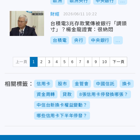
歐洲
歐洲央行
中央銀行
...
財經
2026/06/11 10:22
台積電3兆存款驚傳被銀行「調頭
寸」？楊金龍證實：很納悶
台積電
央行
中央銀行
...
上一頁
1
2
3
4
5
6
7
8
9
10
下一頁
相關標籤：
信用卡
股市
金管會
中國信託
換卡
資金周轉
貸款
8張信用卡停發換哪張？
中信台新換卡權益變動？
哪些信用卡下半年停發？