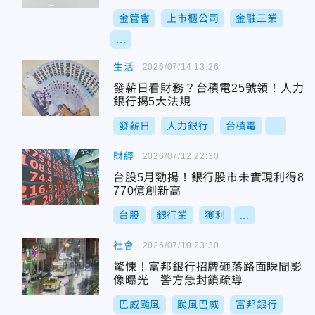
金管會
上市櫃公司
金融三業
...
生活
2026/07/14 13:26
發薪日看財務？台積電25號領！人力
銀行揭5大法規
發薪日
人力銀行
台積電
...
財經
2026/07/12 22:30
台股5月勁揚！銀行股市未實現利得8
770億創新高
台股
銀行業
獲利
...
社會
2026/07/10 23:30
驚悚！富邦銀行招牌砸落路面瞬間影
像曝光 警方急封鎖疏導
巴威颱風
颱風巴威
富邦銀行