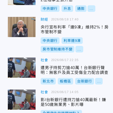
中央銀行
升息
通膨
...
財經
2026/06/18 17:40
央行宣布利率「連9凍」維持2%！房
市管制不變
中央銀行
利率連9凍
房市管制維持不變
...
社會
2026/06/17 22:35
遭男子持剪刀搶40萬！台新銀行聲
明：無客戶及員工受傷全力配合調查
新北市
板橋區
台新銀行
...
社會
2026/06/17 14:05
影/台新銀行遭持刀搶40萬最新！嫌
是50歲無業男、影片曝