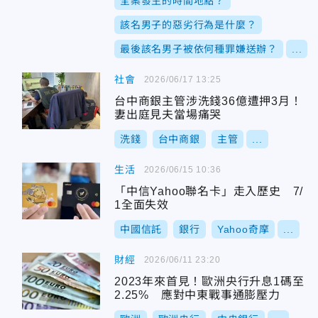
全案發生的時間地點？
該名男子的惡劣行為是什麼？
最後該名男子被依何種罪嫌送辦？
...
社會
2026/06/17 13:25
台中商銀主管涉洗錢36億遭押3月！
妻出庭見夫當場痛哭
洗錢
台中商銀
主管
...
生活
2026/06/15 10:36
「中信Yahoo聯名卡」走入歷史 7/
1全面失效
中國信託
銀行
Yahoo奇摩
...
財經
2026/06/11 23:20
2023年來首見！歐洲央行升息1碼至
2.25% 應對中東戰事通膨壓力