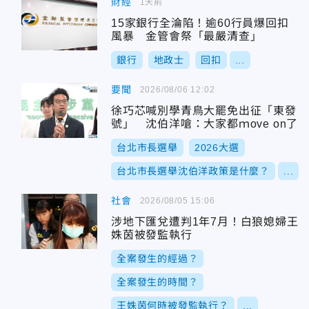
財經
1天前
15家銀行全淪陷！逾60行員爆回扣
風暴 金管會祭「最嚴清查」
銀行
地政士
回扣
...
要聞
2026/08/06 12:02
徐巧芯喊別學青鳥大罷免出征「東發
號」 沈伯洋嗆：大家都ｍove on了
台北市長選舉
2026大選
台北市長選舉沈伯洋政策是什麼？
...
社會
2026/08/05 15:06
涉地下匯兌遭判1年7月！白狼媳婦王
姝茵被發監執行
全案發生的經過？
全案發生的時間？
王姝茵何時被發監執行？
...