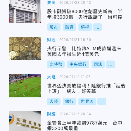
要聞
2026/07/23 20:43
股市融資破8000億創歷史新高！半
年增3000億 央行說話了：尚可控
股市
融資
槓桿
...
財經
2026/07/21 19:30
央行示警！比特幣ATM成詐騙溫床
美國去年損失近4億美元
比特幣
中央銀行
司法
...
大陸
2026/07/18 11:05
世界盃決賽放福利！陸銀行推「延後
上班」 網友：好羨慕
大陸
銀行
世界盃
...
財經
2026/07/15 20:34
金管會上半年裁罰9787萬元！台中
銀3200萬最重