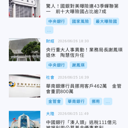
驚人！國銀對美曝險連43季蟬聯第
一 前十大曝險國占比逾7成
中央銀行
國家風險
最大曝險國
...
財經
2026/06/26 18:30
央行重大人事異動！業務局長謝鳳瑛
退休 陶慧恆升任
中央銀行
謝鳳瑛
社會
2026/06/25 16:39
華南銀爆行員挪用客戶462萬 金管
會重罰800萬
金管會
華南銀行
挪用
...
大陸
2026/06/25 11:49
中國銀行「湊人頭」逃稅111億元
被揭利用公募基金優惠套利