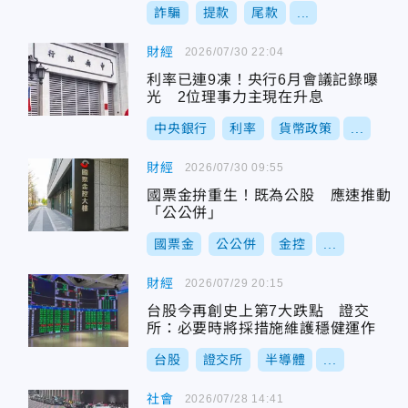
詐騙
提款
尾款
...
財經
2026/07/30 22:04
利率已連9凍！央行6月會議記錄曝
光 2位理事力主現在升息
中央銀行
利率
貨幣政策
...
財經
2026/07/30 09:55
國票金拚重生！既為公股 應速推動
「公公併」
國票金
公公併
金控
...
財經
2026/07/29 20:15
台股今再創史上第7大跌點 證交
所：必要時將採措施維護穩健運作
台股
證交所
半導體
...
社會
2026/07/28 14:41