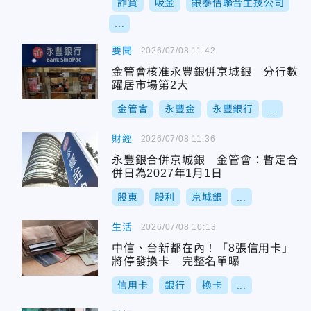
詐貸
吸金
銀泰佶聯合生技公司
...
要聞
2026/07/08 11:42
金管會核准永豐銀併京城銀 分行數
躍居市場第2大
金管會
永豐金
永豐銀行
...
財經
2026/07/08 11:36
永豐銀合併京城銀 金管會：暫定合
併日為2027年1月1日
股東
股利
京城銀
...
生活
2026/07/08 10:13
中信、台新都在內！「8張信用卡」
將停發換卡 完整名單曝
信用卡
銀行
換卡
...