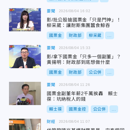
要聞
2026/08/04 16:02
影/批公股搶國票金「只是門神」！
柳采葳：讓耐斯集團蠶食鯨吞
國票金
財政部
柳采葳
...
要聞
2026/08/04 15:33
影/拿下國票金「只多一個副董」？
黃揚明：財政部到底想做什麼
國票金
財政部
公公併
...
要聞
2026/08/04 11:26
國票金副董年薪2千萬挨轟 賴士
葆：坑納稅人的錢
賴士葆
國票金控
公公併
...
財經
2026/08/04 11:07