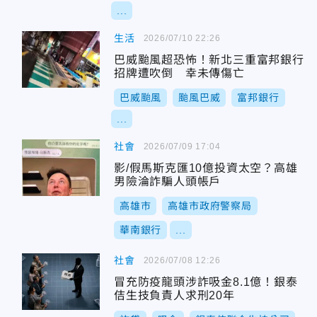
...
生活
2026/07/10 22:26
巴威颱風超恐怖！新北三重富邦銀行
招牌遭吹倒 幸未傳傷亡
巴威颱風
颱風巴威
富邦銀行
...
社會
2026/07/09 17:04
影/假馬斯克匯10億投資太空？高雄
男險淪詐騙人頭帳戶
高雄市
高雄市政府警察局
華南銀行
...
社會
2026/07/08 12:26
冒充防疫龍頭涉詐吸金8.1億！銀泰
佶生技負責人求刑20年