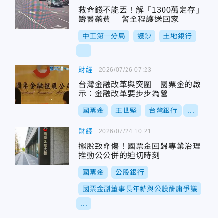
救命錢不能丟！解「1300萬定存」
籌醫藥費 警全程護送回家
中正第一分局
護鈔
土地銀行
...
財經
2026/07/26 07:23
台灣金融改革與突圍 國票金的啟
示：金融改革要步步為營
國票金
王世堅
台灣銀行
...
財經
2026/07/24 10:21
擺脫致命傷！國票金回歸專業治理
推動公公併的迫切時刻
國票金
公股銀行
國票金副董事長年薪與公股酬庸爭議
...