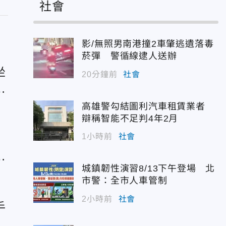
社會
影/無照男南港撞2車肇逃遺落毒
菸彈 警循線逮人送辦
坐
20分鐘前
社會
腫
高雄警勾結圖利汽車租賃業者
辯稱智能不足判4年2月
1小時前
社會
楊
城鎮韌性演習8/13下午登場 北
市警：全市人車管制
2小時前
社會
手
瘦