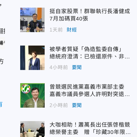
，
挺自家股票！群聯執行長潘健成
7月加碼買40張
1天前
財經
楊千霈
臉書）
被學者質疑「偽造監委自傳」
總統府澄清：已檢還原件、非府
方
方提供
4小時前
要聞
曾競選民進黨嘉義市黨部主委
嘉義市議員參選人許明對突退
選！
有
2小時前
要聞
大咖相助！蕭萬長出任張啓楷競
總榮譽主委 贈「珍藏30年限量