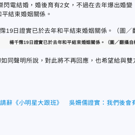
家傑閃電結婚，婚後育有2女，不過在去年爆出婚變
和平結束婚姻關係。
楊千霈19日證實已於去年和平結束婚姻關係。（圖／翻攝自
切如同聲明所說，對此將不再回應，也希望給與雙
爆請辭《小明星大跟班》 吳姍儒證實：我們後會