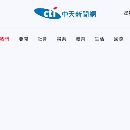
星
熱門
要聞
社會
娛樂
體育
生活
國際