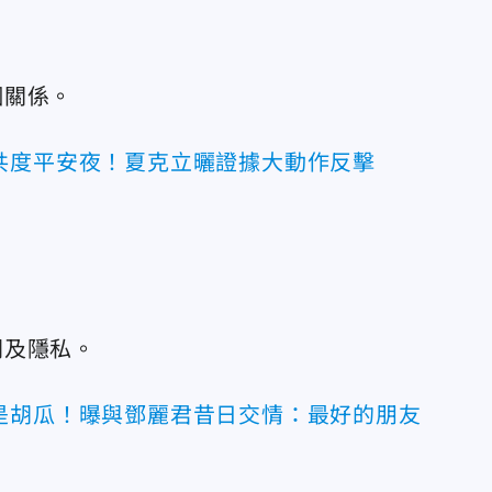
姻關係。
共度平安夜！夏克立曬證據大動作反擊
間及隱私。
是胡瓜！曝與鄧麗君昔日交情：最好的朋友