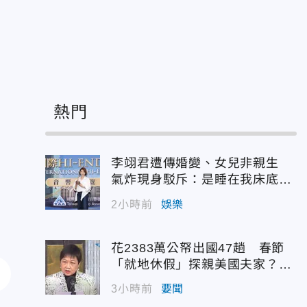
熱門
李翊君遭傳婚變、女兒非親生
氣炸現身駁斥：是睡在我床底下
嗎？
2小時前
娛樂
花2383萬公帑出國47趟 春節
「就地休假」探親美國夫家？徐
佳青回應了
3小時前
要聞