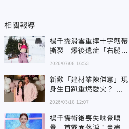
相關報導
楊千霈滑雪重摔十字韌帶
撕裂 爆後遺症「右腿萎
縮」將入院開刀
2026/07/08 16:53
新歡「建材業陳傑憲」現
身生日趴重燃愛火？ 楊
千霈鬆口曝兩人關係
2026/03/18 12:07
楊千霈術後喪失味覺嗅
覺 首露面落淚：會盡快