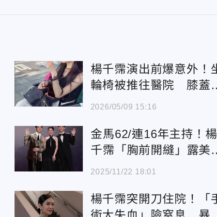
楊千霈演出前爆意外！
輪椅被推往醫院 膝蓋
脹痛到尖叫
2026/05/09 15:16
金馬62/連16年主持！
千霈「胸前開縫」露美
背 攜雙帥驚艷全場
2025/11/22 18:01
楊千霈突開刀住院！「
術大失血」險窒息 暴