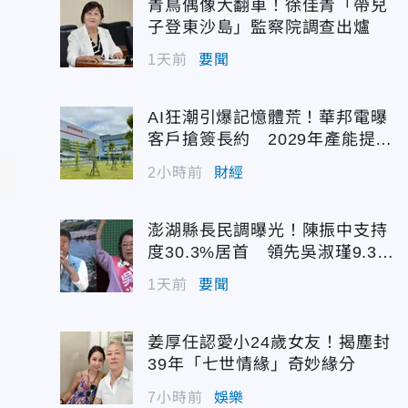
青鳥偶像大翻車！徐佳青「帶兒
子登東沙島」監察院調查出爐
1天前
要聞
AI狂潮引爆記憶體荒！華邦電曝
客戶搶簽長約 2029年產能提前
被鎖定
2小時前
財經
澎湖縣長民調曝光！陳振中支持
度30.3%居首 領先吳淑瑾9.3個
百分點
1天前
要聞
姜厚任認愛小24歲女友！揭塵封
39年「七世情緣」奇妙緣分
7小時前
娛樂