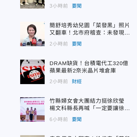
錶」
3小時前
要聞
簡舒培秀幼兒園「菜發黑」照片
又翻車！北市府稽查：未發現異
狀
2小時前
要聞
DRAM缺貨！台積電代工320億
蘋果最新2奈米晶片堆倉庫
2小時前
財經
竹縣婦女會大團結力挺徐欣瑩
楊文科縣長再喊「一定要讓徐欣
瑩當選」
6小時前
要聞