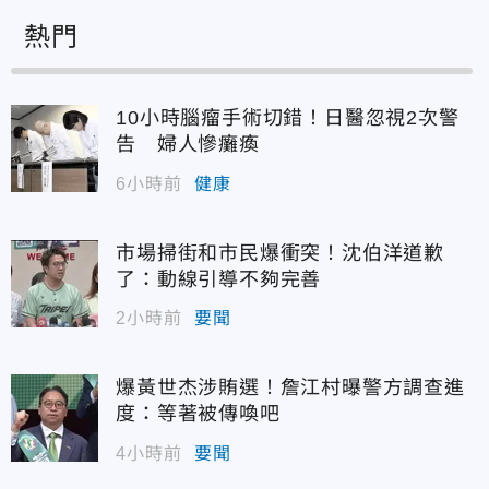
熱門
10小時腦瘤手術切錯！日醫忽視2次警
告 婦人慘癱瘓
6小時前
健康
市場掃街和市民爆衝突！沈伯洋道歉
了：動線引導不夠完善
2小時前
要聞
爆黃世杰涉賄選！詹江村曝警方調查進
度：等著被傳喚吧
4小時前
要聞