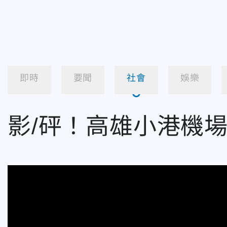
即時
要聞
社會
娛樂
影/砰！高雄小港機