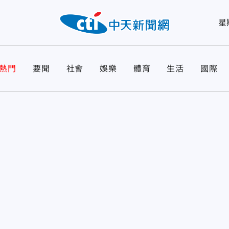
星
熱門
要聞
社會
娛樂
體育
生活
國際