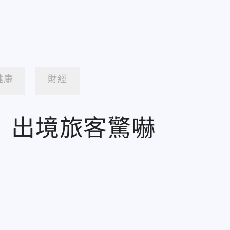
健康
財經
 出境旅客驚嚇