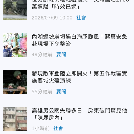
萬遭駁「時效已過」
2026/07/09 10:00
社會
內湖邊坡崩塌遇白海豚颱風！蔣萬安急
赴現場下令整治
49分鐘前
要聞
發現敵軍登陸立即開火！第五作戰區實
施要域火殲演練
55分鐘前
要聞
高雄男公關失聯多日 房東破門驚見他
「陳屍房內」
1小時前
社會