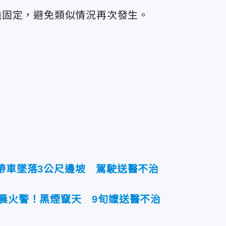
強固定，避免類似情況再次發生。
帶車墜落3公尺邊坡 駕駛送醫不治
凌晨火警！黑煙竄天 9旬嬤送醫不治