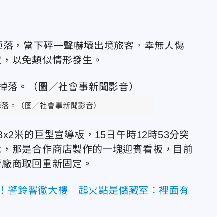
砸落，當下砰一聲嚇壞出境旅客，幸無人傷
定，以免類似情形發生。
掉落。（圖／社會事新聞影音）
2米的巨型宣導板，15日午時12時53分突
示，那是合作商店製作的一塊迎賓看板，目前
請廠商取回重新固定。
警！警鈴響徹大樓 起火點是儲藏室：裡面有