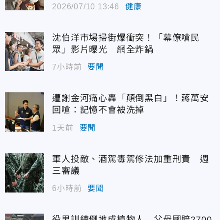
2026/07/10 13:46
健康
沈伯洋市場掃街爆衝突！「幕僚嗆民
眾」影片曝光 網全炸鍋
7小時前
要聞
遭謝金河痛心轟「顛倒黑白」！蔣萬安
回嗆：記憶不會被洗掉
1天前
要聞
軍人投敵、酒駕毒駕修法加重刑責 週
三審議
6小時前
要聞
役男訓練倒地成植物人 父母國賠2700