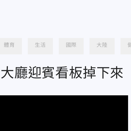
體育
生活
國際
大陸
場大廳迎賓看板掉下來