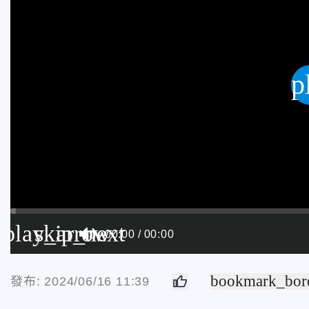
p
play_arrow
skip_next
00:00
00:00
bookmark_bor
發布: 2024/06/16 11:39