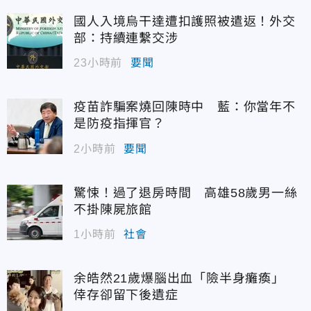
國人入境烏干達遭扣護照被遣返！外交
部：持續連繫交涉
23小時前
要聞
疫苗詐騙案燒回陳時中 藍：你當年不
是防疫指揮官？
2小時前
要聞
驚悚！過了退房時間 高雄58歲男一絲
不掛陳屍旅館
1小時前
社會
余皓然21歲爆腦出血「險半身癱瘓」
倖存卻留下後遺症