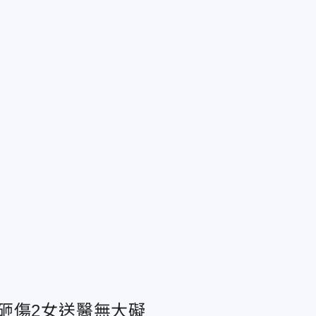
砸傷2女送醫無大礙