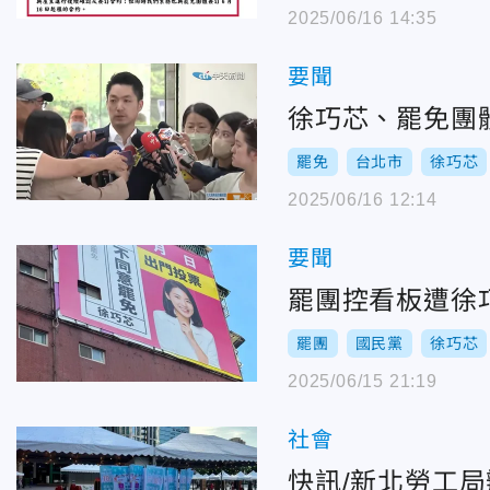
2025/06/16 14:35
要聞
徐巧芯、罷免團
罷免
台北市
徐巧芯
2025/06/16 12:14
要聞
罷團控看板遭徐
罷團
國民黨
徐巧芯
2025/06/15 21:19
社會
快訊/新北勞工