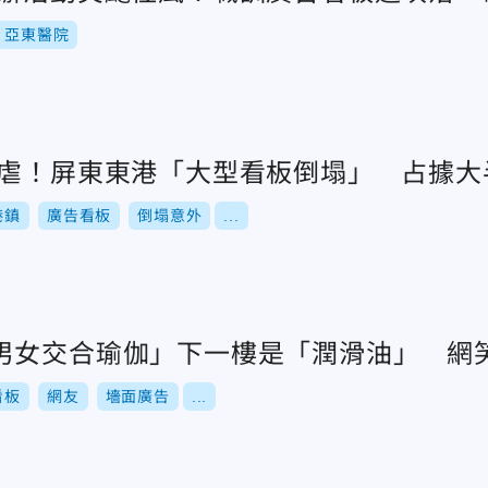
亞東醫院
肆虐！屏東東港「大型看板倒塌」 占據大
港鎮
廣告看板
倒塌意外
...
男女交合瑜伽」下一樓是「潤滑油」 網
看板
網友
墻面廣告
...