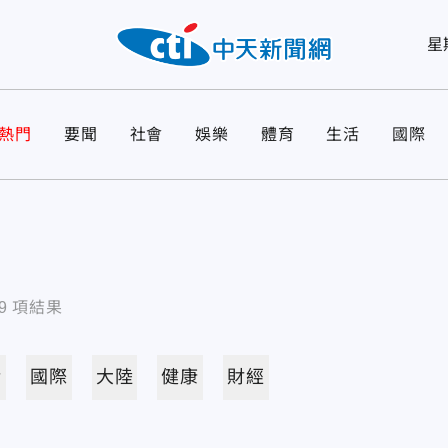
星
熱門
要聞
社會
娛樂
體育
生活
國際
9
項結果
活
國際
大陸
健康
財經