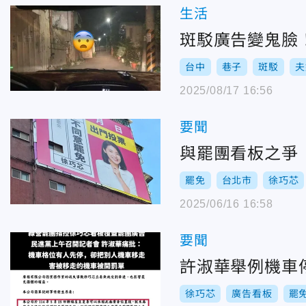
生活
斑駁廣告變鬼臉
台中
巷子
斑駁
夫
2025/08/17 16:56
要聞
與罷團看板之爭
罷免
台北市
徐巧芯
2025/06/16 16:58
要聞
許淑華舉例機車
徐巧芯
廣告看板
罷