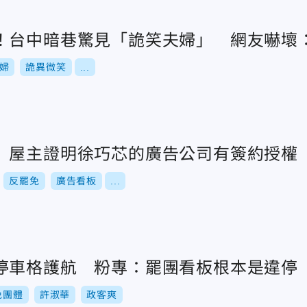
！台中暗巷驚見「詭笑夫婦」 網友嚇壞
婦
詭異微笑
...
 屋主證明徐巧芯的廣告公司有簽約授權
反罷免
廣告看板
...
停車格護航 粉專：罷團看板根本是違停
免團體
許淑華
政客爽