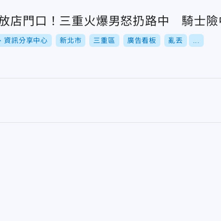
板放店門口！三重火爆男怒扔路中 騎士險
氣、資訊分享中心
新北市
三重區
廣告看板
亂丟
...