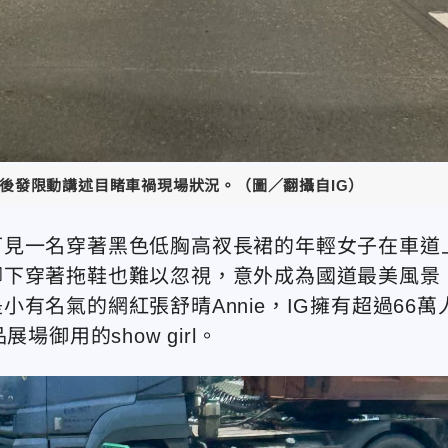
後發限動講述目睹車禍現場狀況。（圖／翻攝自IG）
可見一名穿著黑色低胸高衩長裙的年輕女子在車道
腳下穿著拖鞋也難以忽視，意外成為國道最美風景
有名氣的網紅張舒晴Annie，IG擁有超過66萬
御用的show girl。