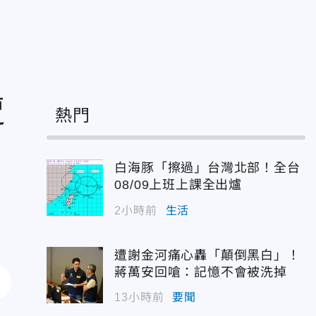
遭
熱門
白海豚「擦過」台灣北部！全台
08/09上班上課全出爐
2小時前
生活
遭謝金河痛心轟「顛倒黑白」！
蔣萬安回嗆：記憶不會被洗掉
13小時前
要聞