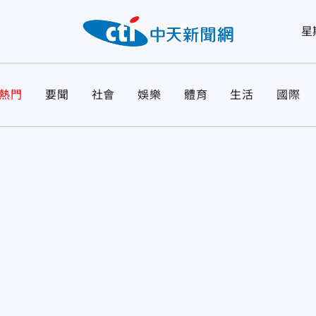
星
熱門
要聞
社會
娛樂
體育
生活
國際