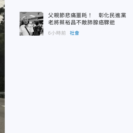
父親節悲痛噩耗！ 彰化民進黨
老將蔡裕昌不敵肺腺癌驟逝
6小時前
社會