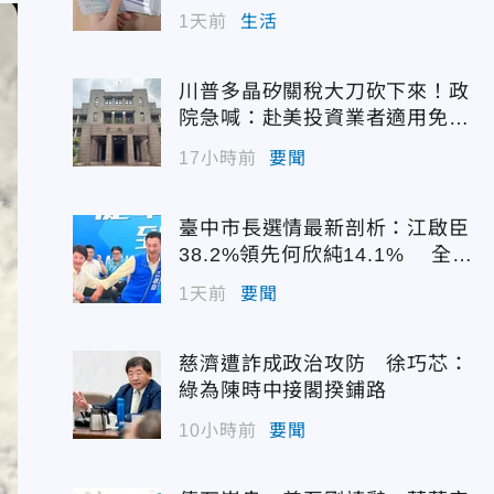
1天前
生活
川普多晶矽關稅大刀砍下來！政
院急喊：赴美投資業者適用免稅
配額
17小時前
要聞
臺中市長選情最新剖析：江啟臣
38.2%領先何欣純14.1% 全世
代支持度全面居首
1天前
要聞
慈濟遭詐成政治攻防 徐巧芯：
綠為陳時中接閣揆鋪路
10小時前
要聞