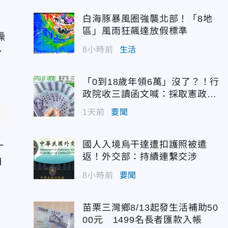
白海豚暴風圈強襲北部！「8地
區」風雨狂飆達放假標準
操
8小時前
生活
身
「0到18歲年領6萬」沒了？！行
政院收三讀函文喊：採取憲政作
為
1天前
要聞
國人入境烏干達遭扣護照被遣
一
返！外交部：持續連繫交涉
由
8小時前
要聞
苗栗三灣鄉8/13起發生活補助50
00元 1499名長者匯款入帳