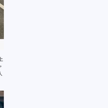
上
，
人