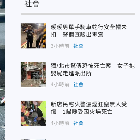
社會
暖暖男單手騎車蛇行安全帽未
扣 警攔查驗出毒駕
3小時前
社會
獨/北市驚傳恐怖死亡案 女子抱
嬰屍走進派出所
4小時前
社會
新店民宅火警濃煙狂竄無人受
傷 1貓咪受困火場死亡
4小時前
社會