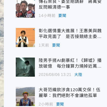
傳石崇良、姜至剛請辭 蔣萬安
反問賴清德一事
14小時前
要聞
彰化選情重大進展！王惠美與魏
平政見面了 是否接競總主委態
度曝光
1天前
要聞
陸男手搓AI劇暴紅！《歸墟》播
放破億 每分鐘算力燒掉近萬台
幣
2026/08/06 13:21
大陸
大哥范織欽涉貪120萬交保！伍
麗華：我們絕對不會讓他孤單
2小時前
要聞