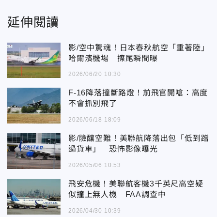
延伸閱讀
影/空中驚魂！日本春秋航空「重著陸」
哈爾濱機場 擦尾瞬間曝
2026/06/20 10:30
F-16降落撞斷路燈！前飛官開嗆：高度
不會抓別飛了
2026/06/18 18:09
影/險釀空難！美聯航降落出包「低到蹭
過貨車」 恐怖影像曝光
2026/05/06 10:53
飛安危機！美聯航客機3千英尺高空疑
似撞上無人機 FAA調查中
2026/04/30 10:39