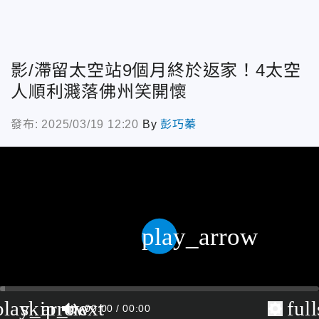
影/滯留太空站9個月終於返家！4太空
人順利濺落佛州笑開懷
發布: 2025/03/19 12:20
By
彭巧蓁
play_arrow
play_arrow
skip_next
ful
00:00
00:00