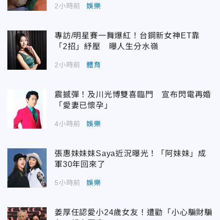
2小時前
娛樂
專訪/明星賽一舞爆紅！台鋼新女神ET靠
「2招」紓壓 曝人生分水嶺
2小時前
體育
震撼彈！及川光博雙喜臨門 宣布閃電再婚
「愛妻已懷孕」
4小時前
娛樂
張惠妹妹妹Saya近況曝光！「阿妹妹」成
軍30年回來了
5小時前
娛樂
姜厚任認愛小24歲女友！遭勸「小心騙財騙