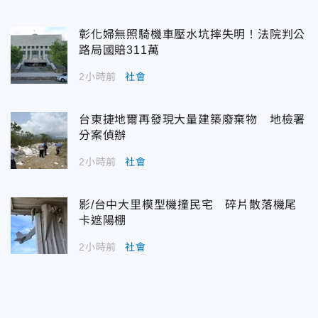
彰化婦無照騎機車壓水坑摔失明！法院判公
路局國賠311萬
2小時前
社會
台東捷地爾再發現大量建築廢棄物 地檢署
分案偵辦
2小時前
社會
影/台中大里模型機撞民宅 碎片散落機尾
卡遮陽棚
2小時前
社會