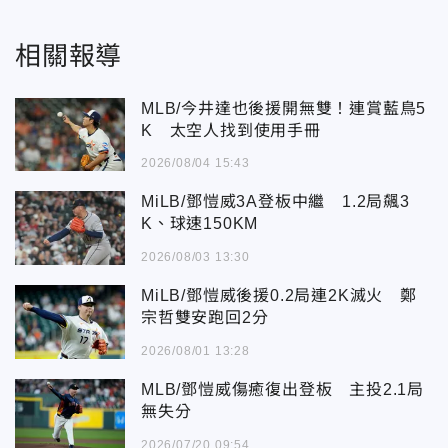
相關報導
MLB/今井達也後援開無雙！連賞藍鳥5
K 太空人找到使用手冊
2026/08/04 15:43
MiLB/鄧愷威3A登板中繼 1.2局飆3
K、球速150KM
2026/08/03 13:30
MiLB/鄧愷威後援0.2局連2K滅火 鄭
宗哲雙安跑回2分
2026/08/01 13:28
MLB/鄧愷威傷癒復出登板 主投2.1局
無失分
2026/07/20 09:54