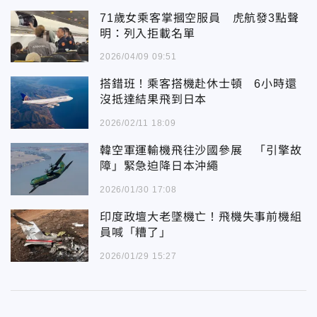
71歲女乘客掌摑空服員 虎航發3點聲
明：列入拒載名單
2026/04/09 09:51
搭錯班！乘客搭機赴休士頓 6小時還
沒抵達結果飛到日本
2026/02/11 18:09
韓空軍運輸機飛往沙國參展 「引擎故
障」緊急迫降日本沖繩
2026/01/30 17:08
印度政壇大老墜機亡！飛機失事前機組
員喊「糟了」
2026/01/29 15:27