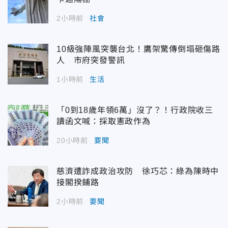
2小時前
社會
10級強陣風突襲台北！鷹架驚傳倒塌砸傷路
人 市府突發警訊
1小時前
生活
「0到18歲年領6萬」沒了？！行政院收三
讀函文喊：採取憲政作為
20小時前
要聞
慈濟遭詐成政治攻防 徐巧芯：綠為陳時中
接閣揆鋪路
2小時前
要聞