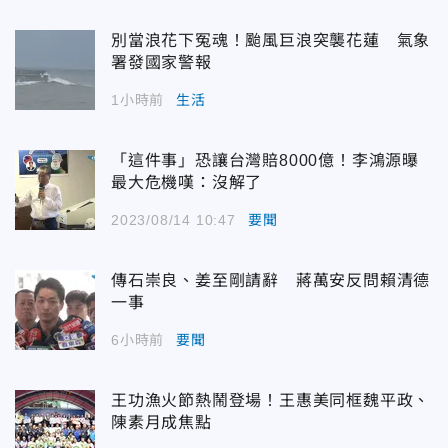
別當浪花下冤魂！颱風巨浪突襲花蓮 氣象
署發國家警報
1小時前
生活
「這件事」恐讓台灣賠8000億！李鴻源曝
最大危機嘆：沒解了
2023/08/14 10:47
要聞
傳石崇良、姜至剛請辭 蔣萬安反問賴清德
一事
6小時前
要聞
王功漁火節熱鬧登場！王惠美同框魏平政、
陳素月成焦點