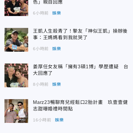
色」親自回應
6小時前
娛樂
王凱人生殺青了！摯友「神似王凱」操辦後
事：王媽媽看到我就哭了
6小時前
娛樂
姜厚任女友稱「擁有3碩1博」學歷遭疑 台
大回應了
8小時前
娛樂
Marz23暢聊育兒經鬆口2胎計畫 玖壹壹健
志甜曝婚禮時間點
16小時前
娛樂