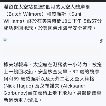
滯留在太空站長達9個月的太空人
魏摩爾
（Butch Wilmore）
和威廉斯（Suni
Williams）終於在美東時間18日
下午 5點57分
成功返回地球，於美國佛州海岸安全著陸。
據美媒報導，太空艙在
濺落
後一小時內，
被拖
上一艘回收船，安全檢查完畢。
62 歲的
魏摩
爾
和59 歲
威廉斯以及另外二名太空人
赫格
(Nick Hague) 及
戈布諾夫
(Aleksandr
Gorbunov)
坐在滾椅上走下飛船，身體開始重
新適應重力環境。