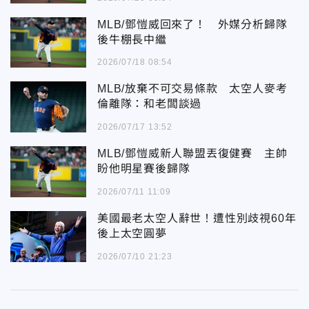
MLB/鄧愷威回來了！ 外媒分析歸隊
後牛棚長中繼
2026/07/18 08:54
MLB/放棄不可交易條款 太空人麥考
倫離隊：和老闆談過
2026/07/17 13:52
MLB/鄧愷威新人聯盟丟復健賽 主帥
盼他明星賽後歸隊
2026/07/11 11:09
美國最老太空人辭世！遭性別歧視60年
後上太空圓夢
2026/07/10 21:23