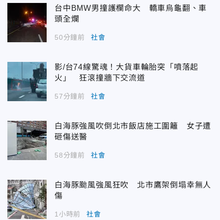
台中BMW男撞護欄命大 轎車烏龜翻、車
頭全爛
50分鐘前
社會
影/台74線驚魂！大貨車輪胎突「噴落起
火」 狂滾撞牆下交流道
57分鐘前
社會
白海豚強風吹倒北市飯店施工圍籬 女子遭
砸傷送醫
58分鐘前
社會
白海豚颱風強風狂吹 北市鷹架倒塌幸無人
傷
1小時前
社會