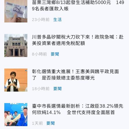
苗栗三灣鄉8/13起發生活補助5000元 149
9名長者匯款入帳
23小時前
生活
川普多晶矽關稅大刀砍下來！政院急喊：赴
美投資業者適用免稅配額
8小時前
要聞
彰化選情重大進展！王惠美與魏平政見面
了 是否接競總主委態度曝光
18小時前
要聞
臺中市長選情最新剖析：江啟臣38.2%領先
何欣純14.1% 全世代支持度全面居首
1天前
要聞