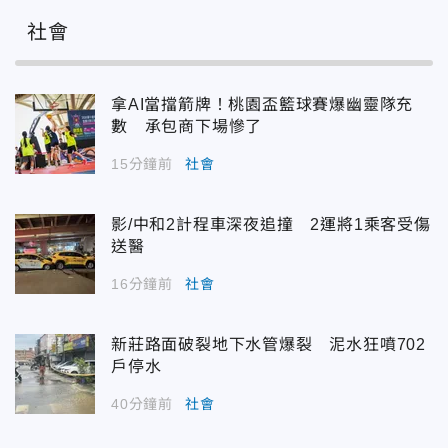
社會
拿AI當擋箭牌！桃園盃籃球賽爆幽靈隊充
數 承包商下場慘了
15分鐘前
社會
影/中和2計程車深夜追撞 2運將1乘客受傷
送醫
16分鐘前
社會
新莊路面破裂地下水管爆裂 泥水狂噴702
戶停水
40分鐘前
社會