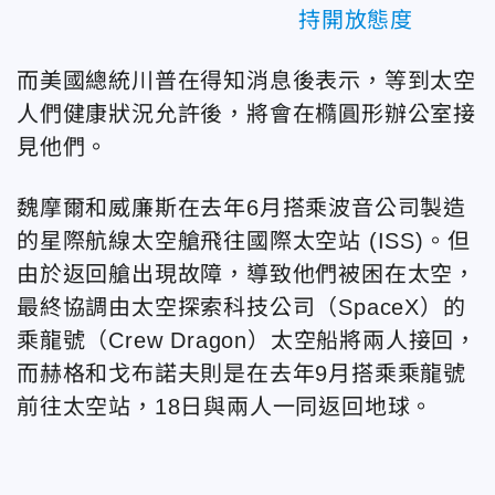
持開放態度
而美國總統川普在得知消息後表示，等到太空
人們健康狀況允許後，將會在橢圓形辦公室接
見他們。
魏摩爾
和威廉斯在去年6月搭乘
波音公司製造
的星際航線太空艙飛往國際太空站 (ISS)。但
由於
返回艙出現故障，導致他們被困在太空，
最終協調由
太空探索科技公司（SpaceX）的
乘龍號（Crew Dragon）太空船將兩人接回，
而
赫格和戈布諾夫則是在去年9月搭乘乘龍號
前往太空站，
18日與
兩人一同返回地球。