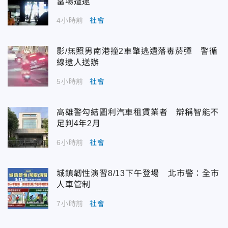
當場遭逮
4小時前
社會
影/無照男南港撞2車肇逃遺落毒菸彈 警循
線逮人送辦
5小時前
社會
高雄警勾結圖利汽車租賃業者 辯稱智能不
足判4年2月
6小時前
社會
城鎮韌性演習8/13下午登場 北市警：全市
人車管制
7小時前
社會