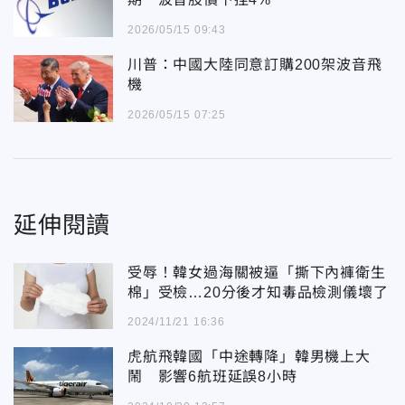
2026/05/15 09:43
川普：中國大陸同意訂購200架波音飛
機
2026/05/15 07:25
延伸閱讀
受辱！韓女過海關被逼「撕下內褲衛生
棉」受檢…20分後才知毒品檢測儀壞了
2024/11/21 16:36
虎航飛韓國「中途轉降」韓男機上大
鬧 影響6航班延誤8小時