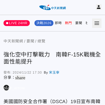
LIVE 24HR
決戰2026
即時
熱門
要聞
社會
娛樂
中天新聞網
要聞
總覽
強化空中打擊戰力 南韓F-15K戰機全
面性能提升
發布:
2024/11/22 17:30
By
宋玉寧
share
分享：
play_arrow
美國國防安全合作署（DSCA）19日宣布南韓