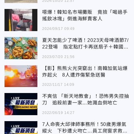
2024/10/20 12:57
噁爆！韓知名市場攤販 竟撿「喝過手
搖飲冰塊」倒進海鮮賣客人
2024/09/17 09:49
夏天怎能少了啤酒！2023天母啤酒節7/
22登場 指定點打卡再送扇子＋韓國燒
酒試喝
2023/07/20 21:56
【影】熊熊火光突竄出！南韓加氣站爆
炸起火 8人遭炸傷緊急送醫
2022/11/17 14:09
不爽信 「新天地教會」！恐怖男失控抽
刀 追殺前妻一家…她濺血倒地亡
2022/06/19 14:27
7人命喪大邱律師事務所！50歲男爆氣
縱火 下秒遭火吻亡…員工爬窗求救畫