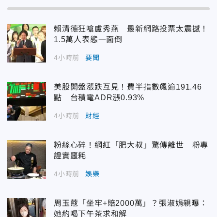
賴清德狂嗆盧秀燕 最新網路投票太震撼！
1.5萬人表態一面倒
4小時前
要聞
美股開盤漲跌互見！費半指數飆逾191.46
點 台積電ADR漲0.93%
4小時前
財經
粉絲心碎！網紅「肥大叔」驚傳離世 粉專
證實噩耗
4小時前
娛樂
周玉蔻「坐牢+賠2000萬」？張淑娟親曝：
她約喝下午茶求和解