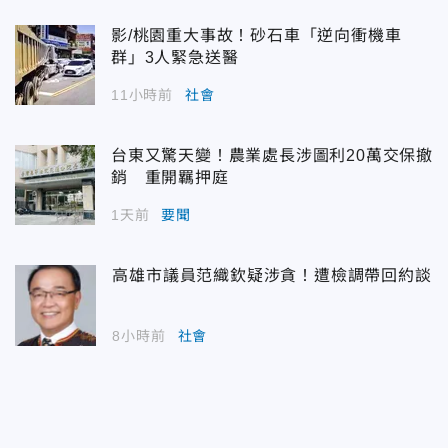
影/桃園重大事故！砂石車「逆向衝機車
群」3人緊急送醫
11小時前
社會
台東又驚天變！農業處長涉圖利20萬交保撤
銷 重開羈押庭
1天前
要聞
高雄市議員范織欽疑涉貪！遭檢調帶回約談
8小時前
社會