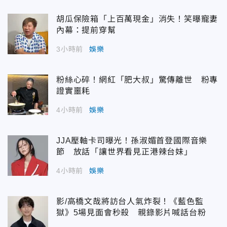
胡瓜保險箱「上百萬現金」消失！笑曝寵妻
內幕：提前穿幫
3小時前
娛樂
粉絲心碎！網紅「肥大叔」驚傳離世 粉專
證實噩耗
4小時前
娛樂
JJA壓軸卡司曝光！孫淑媚首登國際音樂
節 放話「讓世界看見正港辣台妹」
4小時前
娛樂
影/高橋文哉將訪台人氣炸裂！《藍色監
獄》5場見面會秒殺 親錄影片喊話台粉