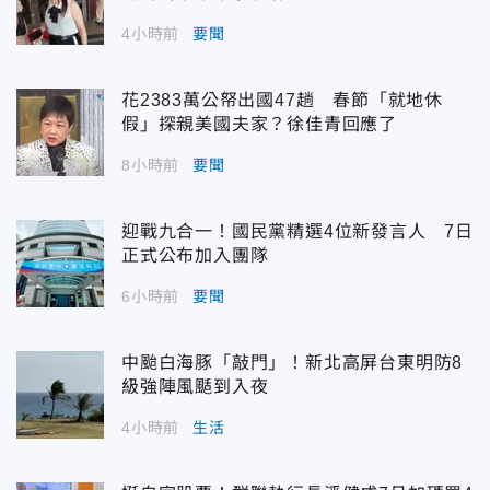
4小時前
要聞
花2383萬公帑出國47趟 春節「就地休
假」探親美國夫家？徐佳青回應了
8小時前
要聞
迎戰九合一！國民黨精選4位新發言人 7日
正式公布加入團隊
6小時前
要聞
中颱白海豚「敲門」！新北高屏台東明防8
級強陣風颳到入夜
4小時前
生活