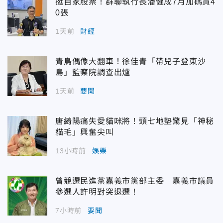
挺自家股票！群聯執行長潘健成7月加碼買4
0張
1天前
財經
青鳥偶像大翻車！徐佳青「帶兒子登東沙
島」監察院調查出爐
1天前
要聞
唐綺陽痛失愛貓咪將！頭七地墊驚見「神秘
貓毛」興奮尖叫
13小時前
娛樂
曾競選民進黨嘉義市黨部主委 嘉義市議員
參選人許明對突退選！
7小時前
要聞