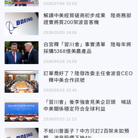
2026/07/08 20:59
解讀中美經貿磋商初步成果 陸商務部
證實將買200架波音客機
2026/05/20 18:08
白宮釋「習川會」事實清單 陸每年將
採購5368億美農產品
2026/05/18 16:56
訂單喬好了？陸發改委主任會波音CEO
釋中美合作訊號
2026/05/16 10:40
「習川會」後李強會見美企巨頭 喊話
中美關係穩定符合全球利益
2026/05/15 11:23
不給川普面子？中方只訂2百架未如預
期 波音股價下挫4%