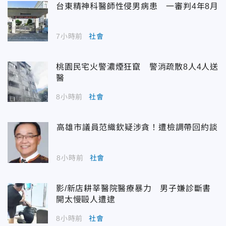
台東精神科醫師性侵男病患 一審判4年8月
7小時前
社會
桃園民宅火警濃煙狂竄 警消疏散8人4人送
醫
8小時前
社會
高雄市議員范織欽疑涉貪！遭檢調帶回約談
8小時前
社會
影/新店耕莘醫院醫療暴力 男子嫌診斷書
開太慢毆人遭逮
8小時前
社會