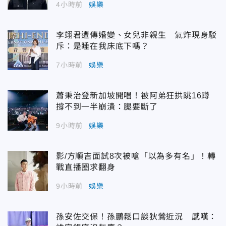
4小時前
娛樂
李翊君遭傳婚變、女兒非親生 氣炸現身駁
斥：是睡在我床底下嗎？
7小時前
娛樂
蕭秉治登新加坡開唱！被阿弟狂拱跳16蹲
撐不到一半崩潰：腿要斷了
9小時前
娛樂
影/方順吉面試8次被嗆「以為多有名」！轉
戰直播圈求翻身
9小時前
娛樂
孫安佐交保！孫鵬鬆口談狄鶯近況 感嘆：