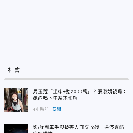
社會
周玉蔻「坐牢+賠2000萬」？張淑娟親曝：
她約喝下午茶求和解
4小時前
要聞
影/詐團車手與被害人面交收錢 違停露餡