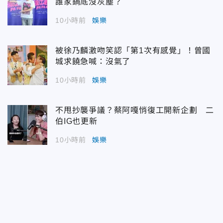
誰家鍋底沒灰塵？
10小時前
娛樂
被徐乃麟激吻笑認「第1次有感覺」！曾國
城求饒急喊：沒氣了
10小時前
娛樂
不甩抄襲爭議？蔡阿嘎悄復工開新企劃 二
伯IG也更新
10小時前
娛樂