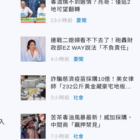
毒油燒不到選情？亮哥：僅這2
地可望翻轉
23小時前
要聞
連戰二媳婦看不下去了！砲轟財
政部EZ WAY說法「不負責任」
4小時前
要聞
詐騙慈濟疫苗採購10億！美女律
師「232公斤黃金藏豪宅地板
下」
3小時前
社會
苦茶毒油風暴最新！威加採購、
入
中間商「羈押禁見」
7小時前
社會