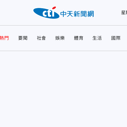
星
熱門
要聞
社會
娛樂
體育
生活
國際