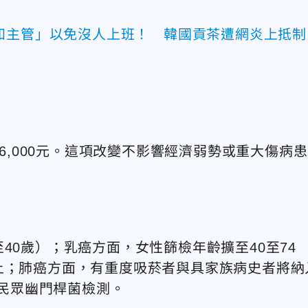
知主管」以免沒人上班！ 韓國貢茶遭網炎上抵制
86,000元。這項改變不影響經濟弱勢或重大傷病患
40歲）；乳癌方面，女性篩檢年齡擴至40至74
上；肺癌方面，有重度吸菸者與具家族病史者將納
歲民眾幽門桿菌檢測。