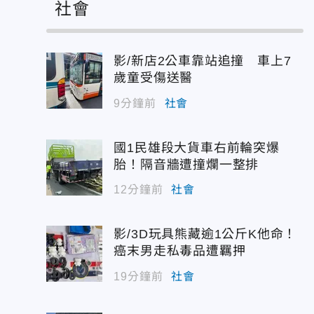
社會
影/新店2公車靠站追撞 車上7
歲童受傷送醫
9分鐘前
社會
國1民雄段大貨車右前輪突爆
胎！隔音牆遭撞爛一整排
12分鐘前
社會
影/3D玩具熊藏逾1公斤K他命！
癌末男走私毒品遭羈押
19分鐘前
社會