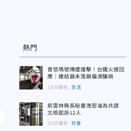
理
熱門
普悠瑪號傳遭撞擊！台鐵火速回
應：連結器未落鎖偏滑釀禍
13分鐘前
生活
前雲林縣長秘書洩密淪為共諜
北檢起訴12人
52分鐘前
社會