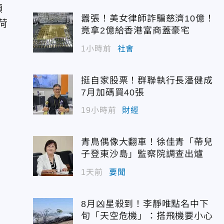
領
囂張！美女律師詐騙慈濟10億！
荷
竟拿2億給香港富商蓋豪宅
1小時前
社會
挺自家股票！群聯執行長潘健成
7月加碼買40張
19小時前
財經
青鳥偶像大翻車！徐佳青「帶兒
子登東沙島」監察院調查出爐
1天前
要聞
8月凶星殺到！李靜唯點名中下
旬「天空危機」：搭飛機要小心