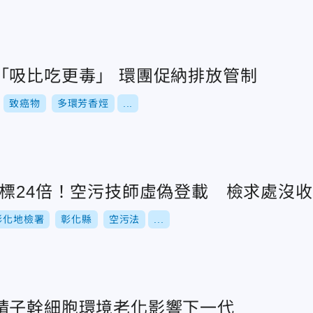
「吸比吃更毒」 環團促納排放管制
致癌物
多環芳香烴
...
標24倍！空污技師虛偽登載 檢求處沒收6
彰化地檢署
彰化縣
空污法
...
精子幹細胞環境老化影響下一代