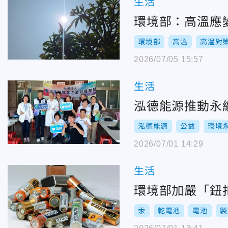
生活
環境部：高溫應
環境部
高溫
高溫對
2026/07/05 15:57
生活
泓德能源推動永
泓德能源
公益
環境
2026/07/01 14:29
生活
環境部加嚴「鈕
汞
乾電池
電池
製