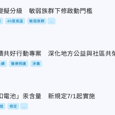
變擬分級 敏弱族群下修啟動門檻
策
40度高溫
敏弱族群
...
續共好行動專案 深化地方公益與社區共
永續
醫療照護
淨灘
扣電池」汞含量 新規定7/1起實施
造
規定
...