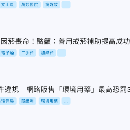
文山區
萬芳醫院
病媒蚊
...
人因菸喪命！醫籲：善用戒菸補助提高成
電子煙
二手菸
加熱菸
...
6件違規 網路販售「環境用藥」最高恐罰3
縣環保局
殺蟲劑
環境用藥
...