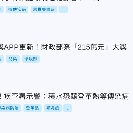
境
遺傳疾病
思覺失調症
...
APP更新！財政部祭「215萬元」大獎
票
兌獎
環境部
！疾管署示警：積水恐釀登革熱等傳染病
傳染病防治
登革熱
類鼻疽
...