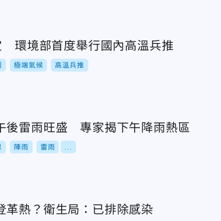
想定 環境部首度舉行國內高溫兵推
制
極端氣候
高溫兵推
午後雷雨旺盛 專家揭下午降雨熱區
恩
陣雨
雷雨
...
登革熱？衛生局：已排除感染