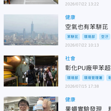
2026/07/22 13:22
健康
空氣也有苯駢芘
苯駢芘
環境部
空汙
2026/07/22 10:13
社會
彰化PU廠甲苯超
環境部
環境管理署
2026/07/15 17:38
健康
果蠅實驗發現 