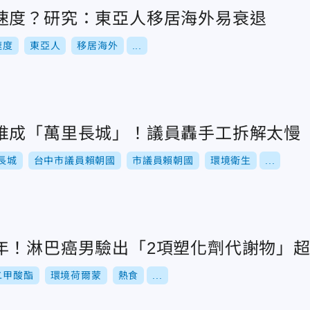
速度？研究：東亞人移居海外易衰退
速度
東亞人
移居海外
...
堆成「萬里長城」！議員轟手工拆解太慢
長城
台中市議員賴朝國
市議員賴朝國
環境衛生
...
年！淋巴癌男驗出「2項塑化劑代謝物」
二甲酸酯
環境荷爾蒙
熱食
...