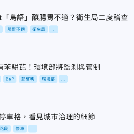
fet「島語」釀腸胃不適？衛生局二度稽查
語
腸胃不適
衛生局
...
有苯駢芘！環境部將監測與管制
BaP
彭啓明
環境部
...
個停車格，看見城市治理的細節
路段
停車
...