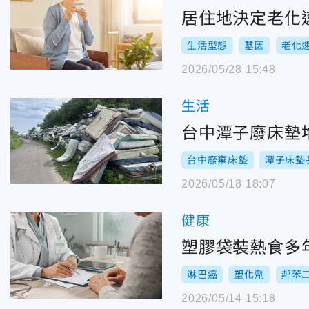
居住地決定老化
生活型態
基因
老化
2026/05/28 15:48
生活
台中潭子廢床墊
台中廢棄床墊
潭子床墊
2026/05/18 18:07
健康
塑膠袋裝熱食多
淋巴癌
塑化劑
鄰苯
2026/05/14 15:18