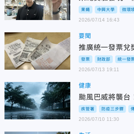
果蠅
中興大學
微環
2026/07/14 16:43
要聞
推廣統一發票兌獎
發票
財政部
統一發
2026/07/13 19:11
健康
颱風巴威將襲台
疾管署
防疫三步驟
2026/07/10 11:30