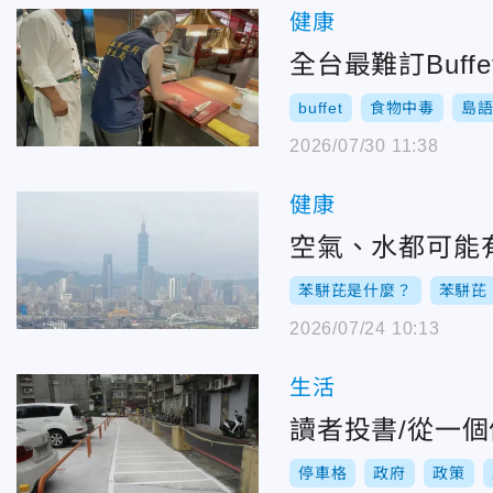
健康
全台最難訂Buf
buffet
食物中毒
島
2026/07/30 11:38
健康
空氣、水都可能
苯駢芘是什麼？
苯駢芘
2026/07/24 10:13
生活
讀者投書/從一
停車格
政府
政策