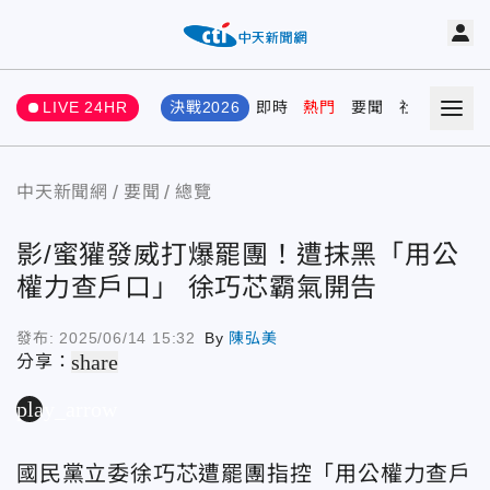
LIVE 24HR
決戰2026
即時
熱門
要聞
社會
娛樂
中天新聞網
要聞
總覽
影/蜜獾發威打爆罷團！遭抹黑「用公
權力查戶口」 徐巧芯霸氣開告
發布:
2025/06/14 15:32
By
陳弘美
share
分享：
play_arrow
國民黨立委徐巧芯遭罷團指控「用公權力查戶