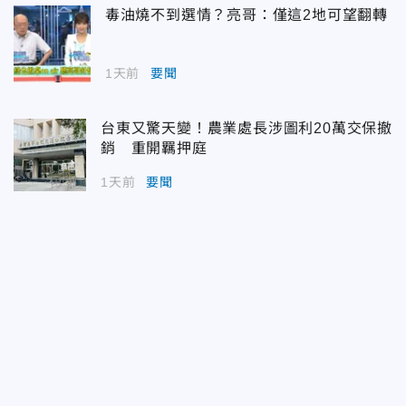
毒油燒不到選情？亮哥：僅這2地可望翻轉
1天前
要聞
台東又驚天變！農業處長涉圖利20萬交保撤
銷 重開羈押庭
1天前
要聞