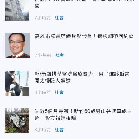
醫
7小時前
社會
高雄市議員范織欽疑涉貪！遭檢調帶回約談
7小時前
社會
影/新店耕莘醫院醫療暴力 男子嫌診斷書
開太慢毆人遭逮
8小時前
社會
失蹤5個月尋獲！新竹60歲男山谷墜車成白
骨 警方報請相驗
8小時前
社會