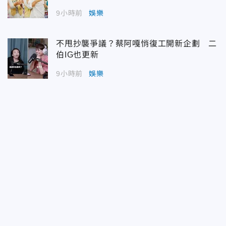
9小時前
娛樂
不甩抄襲爭議？蔡阿嘎悄復工開新企劃 二
伯IG也更新
9小時前
娛樂