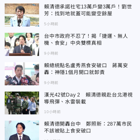
賴清德承諾社宅13萬戶變3萬戶！劉世
芳：找到地就蓋可能變空餘屋
5小時前
台中市政府不忍了！揭「捷運、無人
機、食安」中央雙標真相
9小時前
賴總統點名盧秀燕食安破口 蔣萬安
轟：神隱1個月開口就卸責
9小時前
漢光42號Day 2 賴清德親赴台北港視
導飛彈、水雷裝載
10小時前
賴清德開轟台中 鄭照新：287萬市民
不該被貼上食安破口