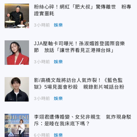
粉絲心碎！網紅「肥大叔」驚傳離世 粉專
證實噩耗
3小時前
娛樂
JJA壓軸卡司曝光！孫淑媚首登國際音樂
節 放話「讓世界看見正港辣台妹」
3小時前
娛樂
影/高橋文哉將訪台人氣炸裂！《藍色監
獄》5場見面會秒殺 親錄影片喊話台粉
3小時前
娛樂
李翊君遭傳婚變、女兒非親生 氣炸現身駁
斥：是睡在我床底下嗎？
6小時前
娛樂