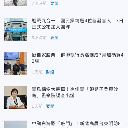
7小時前
要聞
迎戰九合一！國民黨精選4位新發言人 7日
正式公布加入團隊
5小時前
要聞
挺自家股票！群聯執行長潘健成7月加碼買4
0張
1天前
財經
青鳥偶像大翻車！徐佳青「帶兒子登東沙
島」監察院調查出爐
1天前
要聞
中颱白海豚「敲門」！新北高屏台東明防8