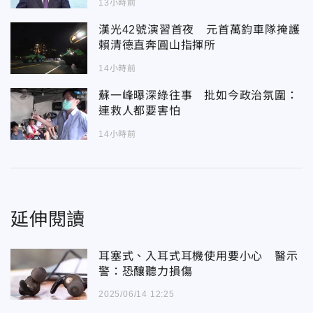
13小時前
漢光42號演習首夜 元首萬鈞車隊掩護
賴清德直奔圓山指揮所
14小時前
蘇一峰曝深綠往事 批如今政治氛圍：
連救人都要害怕
14小時前
延伸閱讀
耳塞式、入耳式耳機使用要小心 醫示
警：恐釀聽力損傷
2025/06/14 12:25