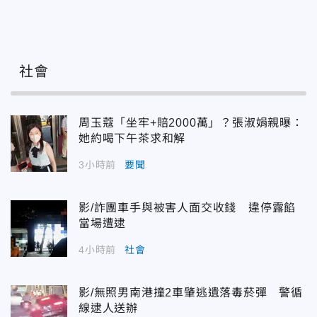
社會
周玉蔻「坐牢+賠2000萬」？張淑娟親曝：
她約喝下午茶求和解
3小時前
要聞
影/詐團車手與被害人面交收錢 違停露餡
當場遭逮
4小時前
社會
影/無照男南港撞2車肇逃遺落毒菸彈 警循
線逮人送辦