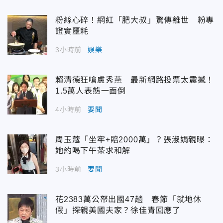
粉絲心碎！網紅「肥大叔」驚傳離世 粉專
證實噩耗
3小時前
娛樂
賴清德狂嗆盧秀燕 最新網路投票太震撼！
1.5萬人表態一面倒
4小時前
要聞
周玉蔻「坐牢+賠2000萬」？張淑娟親曝：
她約喝下午茶求和解
3小時前
要聞
花2383萬公帑出國47趟 春節「就地休
假」探親美國夫家？徐佳青回應了