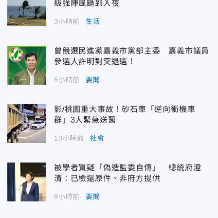
級強陣風颳到入夜
3小時前
生活
曾競選民進黨嘉義市黨部主委 嘉義市議員
參選人許明對突退選！
6小時前
要聞
影/桃園重大事故！砂石車「逆向衝機車
群」3人緊急送醫
10小時前
社會
被學者質疑「偽造監委自傳」 總統府澄
清：已檢還原件、非府方提供
8小時前
要聞