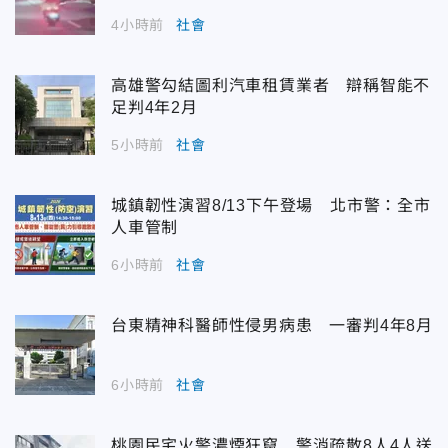
4小時前
社會
高雄警勾結圖利汽車租賃業者 辯稱智能不
足判4年2月
5小時前
社會
城鎮韌性演習8/13下午登場 北市警：全市
人車管制
6小時前
社會
台東精神科醫師性侵男病患 一審判4年8月
6小時前
社會
桃園民宅火警濃煙狂竄 警消疏散8人4人送