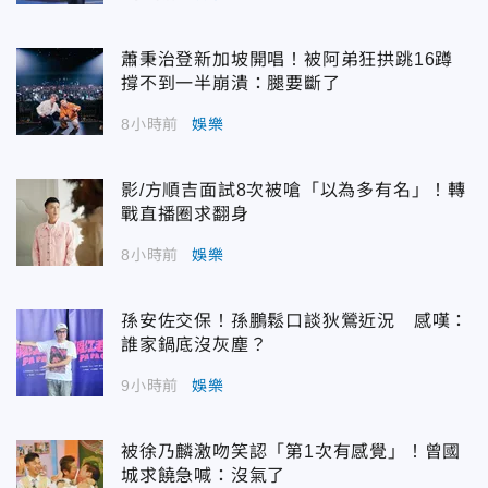
蕭秉治登新加坡開唱！被阿弟狂拱跳16蹲
撐不到一半崩潰：腿要斷了
8小時前
娛樂
影/方順吉面試8次被嗆「以為多有名」！轉
戰直播圈求翻身
8小時前
娛樂
孫安佐交保！孫鵬鬆口談狄鶯近況 感嘆：
誰家鍋底沒灰塵？
9小時前
娛樂
被徐乃麟激吻笑認「第1次有感覺」！曾國
城求饒急喊：沒氣了