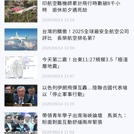
印航空難機師累計飛行時數破8千小
時 退休前夕遇死劫
2025/06/14 12:16
台灣的驕傲！2025全球最安全航空公司
評比 長榮航空排名第7
2025/06/14 12:08
今天第二震！台東11:27規模3.5「極淺
層地震」
2025/06/14 11:47
以色列伊朗飛彈互轟…陸聯合國代表嗆
以「停止軍事行動」
2025/06/14 11:20
帶領青年學子出席海峽論壇 馬英九：
盼面對面互動舒緩兩岸緊張
2025/06/14 11:03