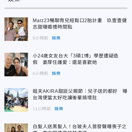
Marz23暢聊育兒經鬆口2胎計畫 玖壹壹健
志甜曝婚禮時間點
5小時前
娛樂
小24歲女友台大「3碩1博」學歷遭疑造
假 姜厚任護愛：還是喜歡她
6小時前
娛樂
姐夫AKIRA甜談父親節：兒子送的都好 曝
台灣便當太好吃讓後輩搞壞肚
11小時前
娛樂
白髮人送黑髮人！台玻夫人首發聲曝喪子之