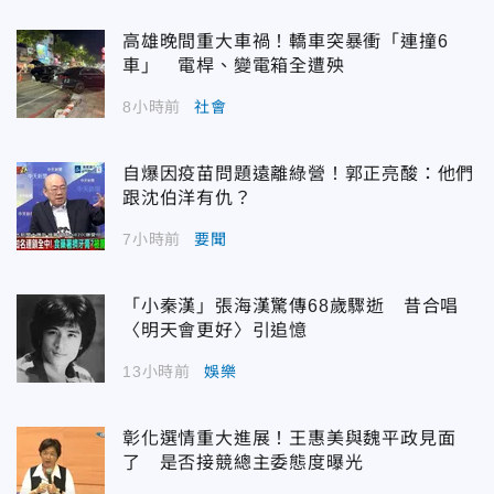
高雄晚間重大車禍！轎車突暴衝「連撞6
車」 電桿、變電箱全遭殃
8小時前
社會
自爆因疫苗問題遠離綠營！郭正亮酸：他們
跟沈伯洋有仇？
7小時前
要聞
「小秦漢」張海漢驚傳68歲驟逝 昔合唱
〈明天會更好〉引追憶
13小時前
娛樂
彰化選情重大進展！王惠美與魏平政見面
了 是否接競總主委態度曝光