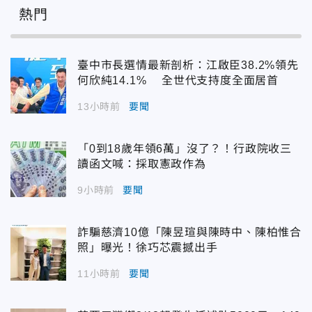
熱門
臺中市長選情最新剖析：江啟臣38.2%領先
何欣純14.1% 全世代支持度全面居首
13小時前
要聞
「0到18歲年領6萬」沒了？！行政院收三
讀函文喊：採取憲政作為
9小時前
要聞
詐騙慈濟10億「陳昱瑄與陳時中、陳柏惟合
照」曝光！徐巧芯震撼出手
11小時前
要聞