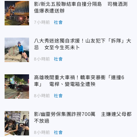
影/新北五股聯結車自撞分隔島 司機酒測
值爆表遭送辦
7小時前
社會
八大秀迷途獨自求援！山友犯下「拆隊」大
忌 女至今生死未卜
8小時前
社會
高雄晚間重大車禍！轎車突暴衝「連撞6
車」 電桿、變電箱全遭殃
8小時前
社會
影/幽靈勞保集團詐撈700萬 主嫌連父母都
不放過
8小時前
社會