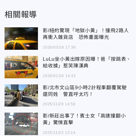
相關報導
影/紐約驚現「地獄小黃」！撞飛2路人
再衝入雜貨店 恐怖畫面曝光
2026/03/18 17:36
LuLu坐小黃出嫁原因曝！爸「按跳表、
給收據」惹笑陳漢典
2026/01/26 14:42
影/北市文山區9小時2計程車翻覆駕駛
還同姓 警直呼太巧！
2025/11/29 14:58
影/新莊出事了！賓士女「高速撞翻小
黃」驚悚直擊
2025/11/23 13:14