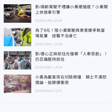
影/高齡駕駛不禮讓小黃硬搶道？小黃開
上休旅車引擎
2025/11/06 10:59
為了9元！陸小黃駕駛與乘客爆爭執當
場氣暈 送醫不治身亡
2025/10/31 12:08
影/善心正妹前往光復鄉「人車受創」！
仍忍痛堅持前往
2025/10/02 14:05
小黃為載客突右切險擦撞 騎士不滿怒
理論、掐脖爆衝突
2025/09/10 21:07