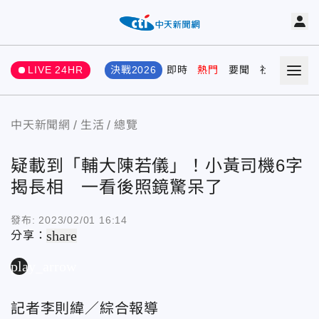
LIVE 24HR
決戰2026
即時
熱門
要聞
社會
娛樂
中天新聞網
生活
總覽
疑載到「輔大陳若儀」！小黃司機6字
揭長相 一看後照鏡驚呆了
發布:
2023/02/01 16:14
share
分享：
play_arrow
記者李則緯／綜合報導