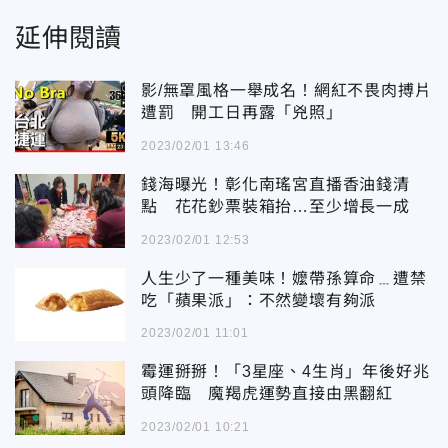
延伸閱讀
影/無罩風格一舉成名！網紅不畏肉搏片
遭罰 開工日再露「兇照」
2023/02/01 13:46
錢海曝光！彰化南瑤宮直播香油錢清
點 花花鈔票裝箱抬…至少增長一成
2023/02/01 12:53
人生少了一種美味！嬤帶孫算命﹍遭禁
吃「蘋果派」：不然變壞有夠派
2023/02/01 11:01
霉運掰掰！「3星座、4生肖」年後好兆
頭降臨 魔羯虎運勢直接由黑翻紅
2023/02/01 10:21