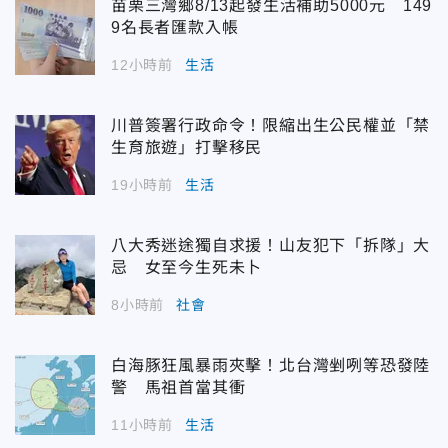
苗栗三灣鄉8/13起發生活補助5000元 149
9名長者匯款入帳
12小時前
生活
川普簽署行政命令！限縮出生公民權並「禁
生育旅遊」打擊移民
19小時前
生活
八大秀迷途獨自求援！山友犯下「拆隊」大
忌 女至今生死未卜
8小時前
社會
白海豚狂風暴雨夾擊！北台灣剉咧等恐發陸
警 馬祖首當其衝
11小時前
生活