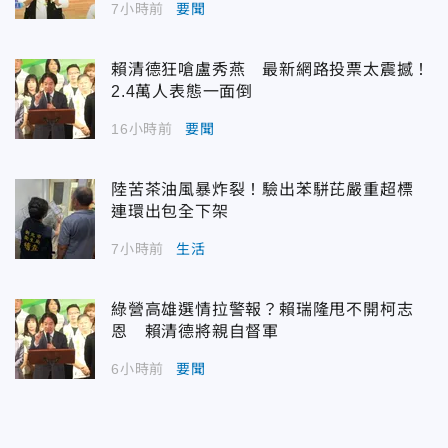
7小時前
要聞
賴清德狂嗆盧秀燕 最新網路投票太震撼！
2.4萬人表態一面倒
16小時前
要聞
陸苦茶油風暴炸裂！驗出苯駢芘嚴重超標
連環出包全下架
7小時前
生活
綠營高雄選情拉警報？賴瑞隆甩不開柯志
恩 賴清德將親自督軍
6小時前
要聞