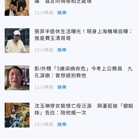
痛 直言同情張柏芝處境
11小時前
娛樂
張菲半退休生活曝光！現身上海機場自曝：
我是費玉清哥哥
12小時前
娛樂
影/外甥「3歲染病命危」今考上公務員 九
孔淚崩：曾想過別救他
11小時前
娛樂
沈玉琳穿女裝憶亡母泛淚 與潘若迪「變姐
妹」告白：陪他瘋一次
12小時前
娛樂