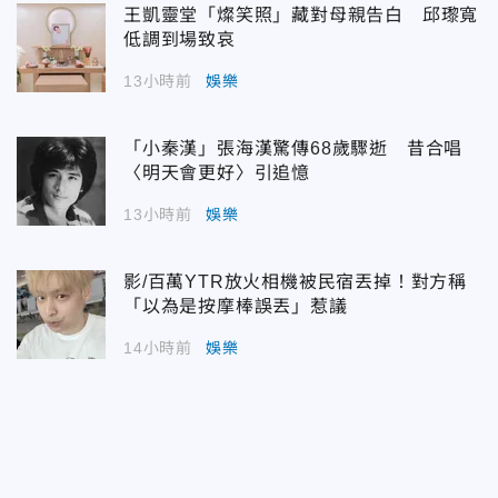
王凱靈堂「燦笑照」藏對母親告白 邱瓈寬
低調到場致哀
13小時前
娛樂
「小秦漢」張海漢驚傳68歲驟逝 昔合唱
〈明天會更好〉引追憶
13小時前
娛樂
影/百萬YTR放火相機被民宿丟掉！對方稱
「以為是按摩棒誤丟」惹議
14小時前
娛樂