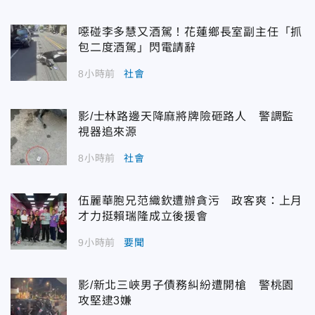
噁碰李多慧又酒駕！花蓮鄉長室副主任「抓
包二度酒駕」閃電請辭
8小時前
社會
影/士林路邊天降麻將牌險砸路人 警調監
視器追來源
8小時前
社會
伍麗華胞兄范織欽遭辦貪污 政客爽：上月
才力挺賴瑞隆成立後援會
9小時前
要聞
影/新北三峽男子債務糾紛遭開槍 警桃園
攻堅逮3嫌