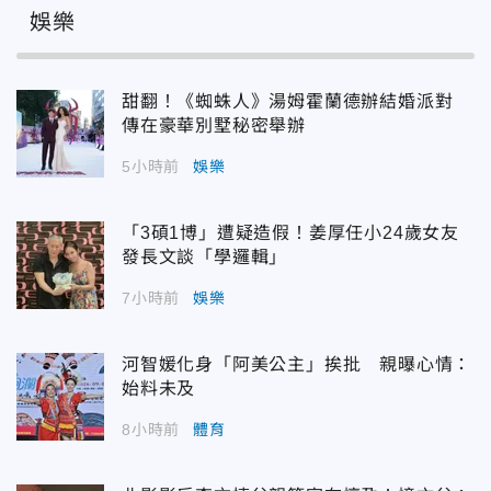
娛樂
甜翻！《蜘蛛人》湯姆霍蘭德辦結婚派對
傳在豪華別墅秘密舉辦
5小時前
娛樂
「3碩1博」遭疑造假！姜厚任小24歲女友
發長文談「學邏輯」
7小時前
娛樂
河智媛化身「阿美公主」挨批 親曝心情：
始料未及
8小時前
體育