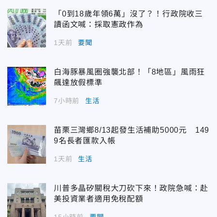
「0到18歲年領6萬」沒了？！行政院收三
讀函文喊：採取憲政作為
1天前
要聞
白海豚暴風圈強襲北部！「8地區」風雨狂
飆達放假標準
7小時前
生活
苗栗三灣鄉8/13起發生活補助5000元 149
9名長者匯款入帳
1天前
生活
川普多晶矽關稅大刀砍下來！政院急喊：赴
美投資業者適用免稅配額