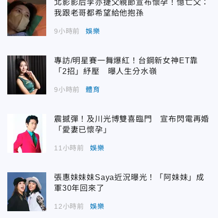
北影影后李亦捷父親節宣布懷孕！憶亡父：
我跟老哥都希望給他抱孫
9小時前
娛樂
專訪/明星賽一舞爆紅！台鋼新女神ET靠
「2招」紓壓 曝人生分水嶺
9小時前
體育
震撼彈！及川光博雙喜臨門 宣布閃電再婚
「愛妻已懷孕」
11小時前
娛樂
張惠妹妹妹Saya近況曝光！「阿妹妹」成
軍30年回來了
12小時前
娛樂