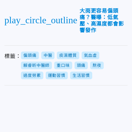
大雨更容易偏頭
痛？醫曝：低氣
play_circle_outline
壓、高濕度都會影
響發作
偏頭痛
中醫
痰濕體質
氣血虛
標籤：
賴睿昕中醫師
重口味
頭痛
熬夜
過度勞累
運動習慣
生活習慣