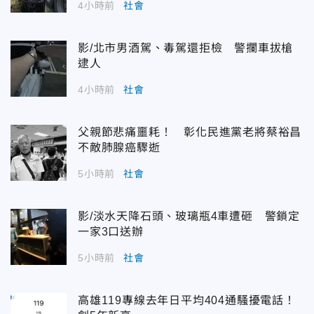
4小時前
社會
影/北市男酒駕、毒駕還拒檢 警攔車拔槍
逮人
4小時前
社會
父親節悲痛噩耗！ 彰化民進黨老將蔡裕昌
不敵肺腺癌驟逝
5小時前
社會
影/淡水天降石頭、玻璃瓶4車遭砸 警鎖定
一家3口送辦
5小時前
社會
高雄119專線去年日平均404通騷擾電話！