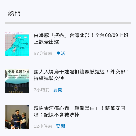
熱門
白海豚「擦過」台灣北部！全台08/09上班
上課全出爐
57分鐘前
生活
國人入境烏干達遭扣護照被遣返！外交部：
持續連繫交涉
7小時前
要聞
遭謝金河痛心轟「顛倒黑白」！蔣萬安回
嗆：記憶不會被洗掉
12小時前
要聞