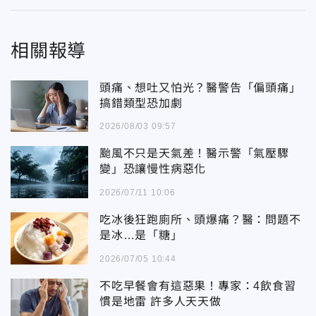
相關報導
頭痛、想吐又怕光？醫警告「偏頭痛」
搞錯類型恐加劇
2026/08/03 09:57
颱風不只是天氣差！醫示警「氣壓驟
變」恐讓慢性病惡化
2026/07/11 10:06
吃冰後狂跑廁所、頭爆痛？醫：問題不
是冰…是「糖」
2026/07/05 10:44
不吃早餐會有這惡果！專家：4飲食習
慣是地雷 許多人天天做