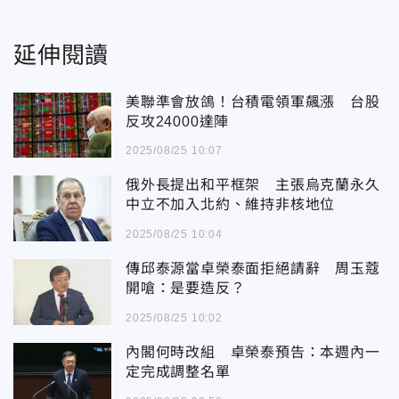
延伸閱讀
美聯準會放鴿！台積電領軍飆漲 台股
反攻24000達陣
2025/08/25 10:07
俄外長提出和平框架 主張烏克蘭永久
中立不加入北約、維持非核地位
2025/08/25 10:04
傳邱泰源當卓榮泰面拒絕請辭 周玉蔻
開嗆：是要造反？
2025/08/25 10:02
內閣何時改組 卓榮泰預告：本週內一
定完成調整名單