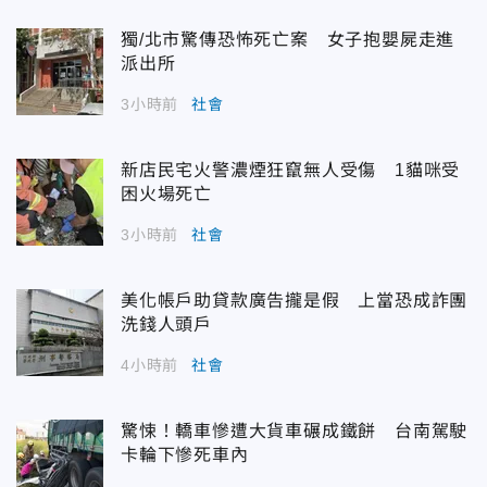
獨/北市驚傳恐怖死亡案 女子抱嬰屍走進
派出所
3小時前
社會
新店民宅火警濃煙狂竄無人受傷 1貓咪受
困火場死亡
3小時前
社會
美化帳戶助貸款廣告攏是假 上當恐成詐團
洗錢人頭戶
4小時前
社會
驚悚！轎車慘遭大貨車碾成鐵餅 台南駕駛
卡輪下慘死車內