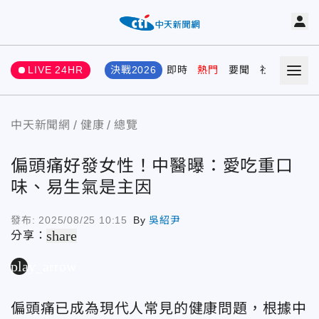
LIVE 24HR
決戰2026
即時
熱門
要聞
社會
娛樂
中天新聞網
健康
總覽
偏頭痛好發女性！中醫曝：愛吃重口
味、易生氣是主因
發布:
2025/08/25 10:15
By
吳紹尹
share
分享：
play_arrow
偏頭痛已成為現代人常見的健康問題，根據中