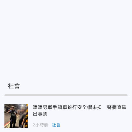
社會
暖暖男單手騎車蛇行安全帽未扣 警攔查驗
出毒駕
2小時前
社會