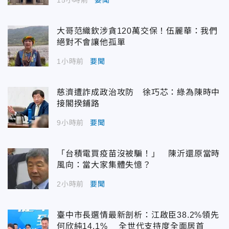
15小時前
要聞
大哥范織欽涉貪120萬交保！伍麗華：我們
絕對不會讓他孤單
1小時前
要聞
慈濟遭詐成政治攻防 徐巧芯：綠為陳時中
接閣揆鋪路
9小時前
要聞
「台積電買疫苗沒被騙！」 陳沂還原當時
風向：當大家集體失憶？
2小時前
要聞
臺中市長選情最新剖析：江啟臣38.2%領先
何欣純14.1% 全世代支持度全面居首