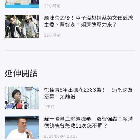
22小時前
繼陳瑩之後！童子瑋想請蔡英文任競總
主委？董智森：賴清德壓力來了
22小時前
延伸閱讀
徐佳青5年出國花2383萬！ 97%網友
怒轟：太離譜
1天前
蘇一峰量血壓遭檢舉 羅智強轟：賴清
德總統曾急救11次怎不罰？
2026/08/04 23:23