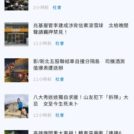
2小時前
社會
兆基屋管李建成涉背信案滾雪球 北檢晚間
聲請羈押禁見！
11小時前
社會
影/新北五股聯結車自撞分隔島 司機酒測
值爆表遭送辦
11小時前
社會
八大秀迷途獨自求援！山友犯下「拆隊」大
忌 女至今生死未卜
12小時前
社會
高雄晚間重大車禍！轎車突暴衝「連撞6