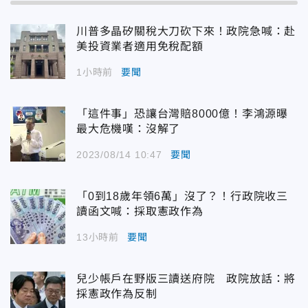
川普多晶矽關稅大刀砍下來！政院急喊：赴
美投資業者適用免稅配額
1小時前
要聞
「這件事」恐讓台灣賠8000億！李鴻源曝
最大危機嘆：沒解了
2023/08/14 10:47
要聞
「0到18歲年領6萬」沒了？！行政院收三
讀函文喊：採取憲政作為
13小時前
要聞
兒少帳戶在野版三讀送府院 政院放話：將
採憲政作為反制