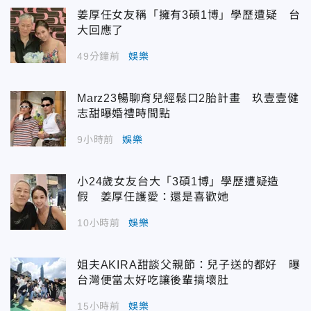
姜厚任女友稱「擁有3碩1博」學歷遭疑 台
大回應了
49分鐘前
娛樂
Marz23暢聊育兒經鬆口2胎計畫 玖壹壹健
志甜曝婚禮時間點
9小時前
娛樂
小24歲女友台大「3碩1博」學歷遭疑造
假 姜厚任護愛：還是喜歡她
10小時前
娛樂
姐夫AKIRA甜談父親節：兒子送的都好 曝
台灣便當太好吃讓後輩搞壞肚
15小時前
娛樂