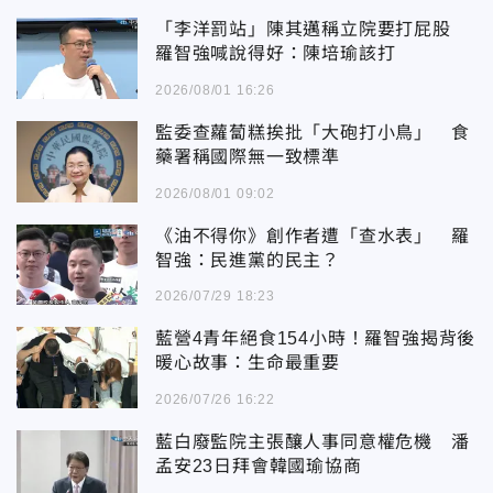
「李洋罰站」陳其邁稱立院要打屁股
羅智強喊說得好：陳培瑜該打
2026/08/01 16:26
監委查蘿蔔糕挨批「大砲打小鳥」 食
藥署稱國際無一致標準
2026/08/01 09:02
《油不得你》創作者遭「查水表」 羅
智強：民進黨的民主？
2026/07/29 18:23
藍營4青年絕食154小時！羅智強揭背後
暖心故事：生命最重要
2026/07/26 16:22
藍白廢監院主張釀人事同意權危機 潘
孟安23日拜會韓國瑜協商