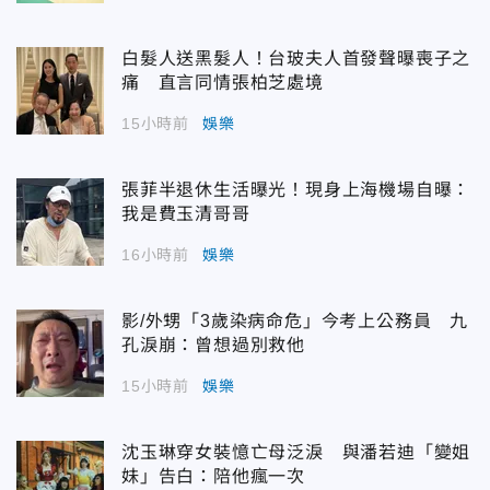
白髮人送黑髮人！台玻夫人首發聲曝喪子之
痛 直言同情張柏芝處境
15小時前
娛樂
張菲半退休生活曝光！現身上海機場自曝：
我是費玉清哥哥
16小時前
娛樂
影/外甥「3歲染病命危」今考上公務員 九
孔淚崩：曾想過別救他
15小時前
娛樂
沈玉琳穿女裝憶亡母泛淚 與潘若迪「變姐
妹」告白：陪他瘋一次