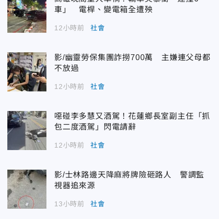
車」 電桿、變電箱全遭殃
12小時前
社會
影/幽靈勞保集團詐撈700萬 主嫌連父母都
不放過
12小時前
社會
噁碰李多慧又酒駕！花蓮鄉長室副主任「抓
包二度酒駕」閃電請辭
12小時前
社會
影/士林路邊天降麻將牌險砸路人 警調監
視器追來源
13小時前
社會