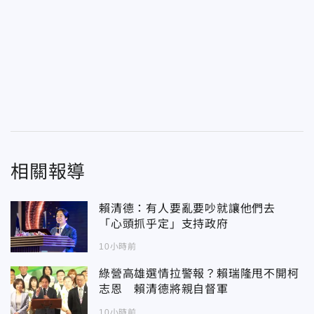
相關報導
賴清德：有人要亂要吵就讓他們去
「心頭抓乎定」支持政府
10小時前
綠營高雄選情拉警報？賴瑞隆甩不開柯
志恩 賴清德將親自督軍
10小時前