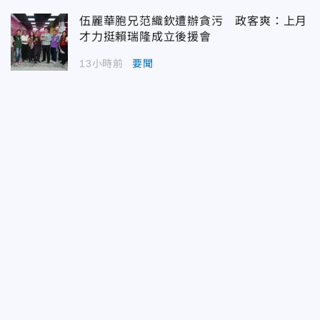
伍麗華胞兄范織欽遭辦貪污 政客爽：上月
才力挺賴瑞隆成立後援會
13小時前
要聞