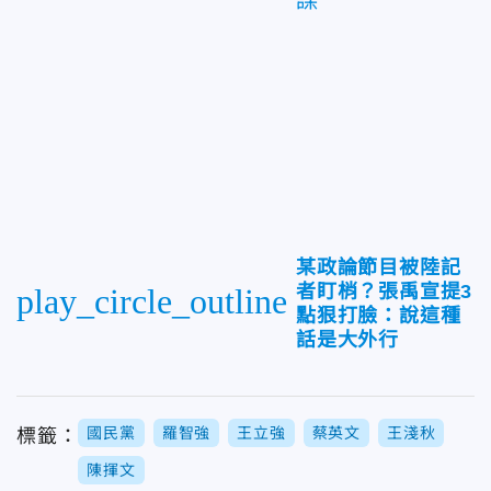
某政論節目被陸記
者盯梢？張禹宣提3
play_circle_outline
點狠打臉：說這種
話是大外行
國民黨
羅智強
王立強
蔡英文
王淺秋
標籤：
陳揮文