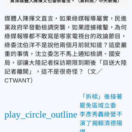
資深媒體人陳揮文也發表看法。（資料照／中天新聞）
媒體人陳揮文直言，如果綠媒報導屬實，民進
黨政府早發動檢調突襲，如果證據確鑿，為何
綠媒報導都不敢寫是哪家電視台的政論節目，
綠委沈伯洋不是說他兩個月前就知道？這麼嚴
重的事情，沈立委怎不馬上通知檢調、國安
局，卻讓大陸記者採訪期限到期後「目送大陸
記者離開」，這不是很奇怪？（文／
CTWANT）
「拆樑」後接著
罷免區域立委
play_circle_outline
李彥秀轟綠營不
演了揭賴清德陽
謀