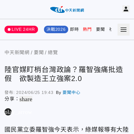
LIVE 24HR
決戰2026
即時
熱門
要聞
社會
娛樂
中天新聞網
要聞
總覽
陸官媒盯梢台灣政論？羅智強痛批造
假 欲製造王立強案2.0
發布:
2024/06/25 19:43
By
要聞中心
share
分享：
play_arrow
國民黨立委羅智強今天表示，綠媒報導有大陸