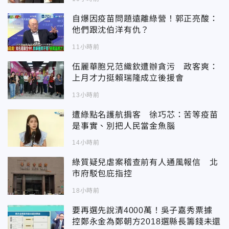
自爆因疫苗問題遠離綠營！郭正亮酸：
他們跟沈伯洋有仇？
11小時前
伍麗華胞兄范織欽遭辦貪污 政客爽：
上月才力挺賴瑞隆成立後援會
13小時前
遭綠點名護航掮客 徐巧芯：苦等疫苗
是事實、別把人民當金魚腦
14小時前
綠質疑兒虐案稽查前有人通風報信 北
市府駁包庇指控
18小時前
要再選先說清4000萬！吳子嘉秀票據
控鄭永金為鄭朝方2018選縣長籌錢未還