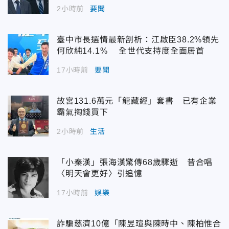
2小時前
要聞
臺中市長選情最新剖析：江啟臣38.2%領先
何欣純14.1% 全世代支持度全面居首
17小時前
要聞
故宮131.6萬元「龍藏經」套書 已有企業
霸氣掏錢買下
2小時前
生活
「小秦漢」張海漢驚傳68歲驟逝 昔合唱
〈明天會更好〉引追憶
17小時前
娛樂
詐騙慈濟10億「陳昱瑄與陳時中、陳柏惟合