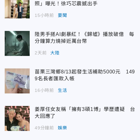
照」曝光！徐巧芯震撼出手
15小時前
要聞
陸男手搓AI劇暴紅！《歸墟》播放破億 每
分鐘算力燒掉近萬台幣
2天前
大陸
苗栗三灣鄉8/13起發生活補助5000元 149
9名長者匯款入帳
16小時前
生活
姜厚任女友稱「擁有3碩1博」學歷遭疑 台
大回應了
49分鐘前
娛樂