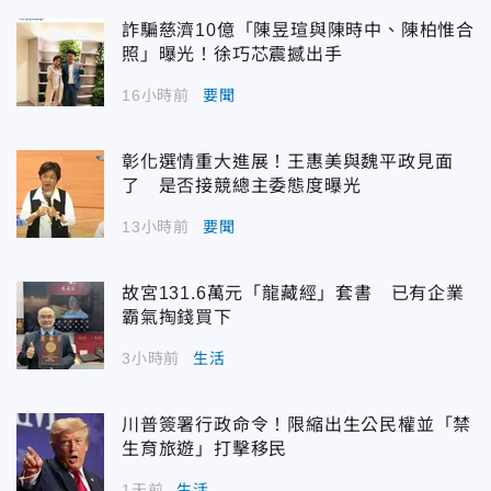
詐騙慈濟10億「陳昱瑄與陳時中、陳柏惟合
照」曝光！徐巧芯震撼出手
16小時前
要聞
彰化選情重大進展！王惠美與魏平政見面
了 是否接競總主委態度曝光
13小時前
要聞
故宮131.6萬元「龍藏經」套書 已有企業
霸氣掏錢買下
3小時前
生活
川普簽署行政命令！限縮出生公民權並「禁
生育旅遊」打擊移民
1天前
生活