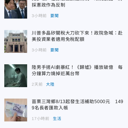
採憲政作為反制
3小時前
要聞
川普多晶矽關稅大刀砍下來！政院急喊：赴
美投資業者適用免稅配額
3小時前
要聞
陸男手搓AI劇暴紅！《歸墟》播放破億 每
分鐘算力燒掉近萬台幣
2天前
大陸
苗栗三灣鄉8/13起發生活補助5000元 149
9名長者匯款入帳
17小時前
生活