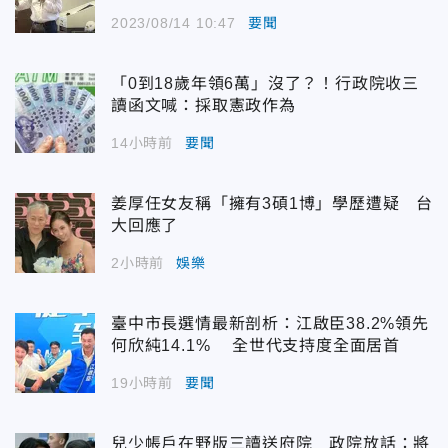
2023/08/14 10:47
要聞
「0到18歲年領6萬」沒了？！行政院收三
讀函文喊：採取憲政作為
14小時前
要聞
姜厚任女友稱「擁有3碩1博」學歷遭疑 台
大回應了
2小時前
娛樂
臺中市長選情最新剖析：江啟臣38.2%領先
何欣純14.1% 全世代支持度全面居首
19小時前
要聞
兒少帳戶在野版三讀送府院 政院放話：將