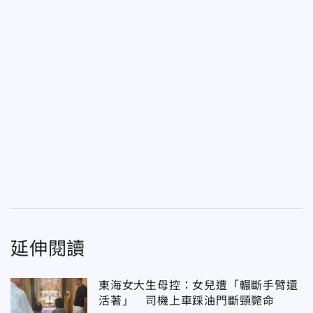
延伸閱讀
東海女大生母控：女兒遭「輾斷手臂還
活著」 司機上車踩油門斷頸斃命