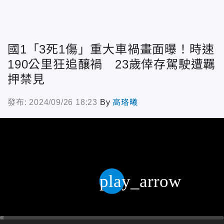
國1「3死1傷」重大車禍畫面曝！時速
190公里狂追釀禍 23歲倖存駕駛遭羈
押禁見
發布: 2024/09/26 18:23
By
高珞曦
play_arrow