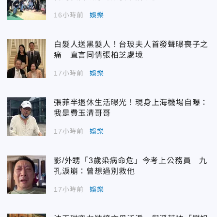
16小時前
娛樂
白髮人送黑髮人！台玻夫人首發聲曝喪子之
痛 直言同情張柏芝處境
17小時前
娛樂
張菲半退休生活曝光！現身上海機場自曝：
我是費玉清哥哥
17小時前
娛樂
影/外甥「3歲染病命危」今考上公務員 九
孔淚崩：曾想過別救他
17小時前
娛樂