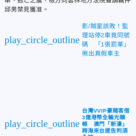
串、逃亡之虞，檢方向雲林地方法院聲請羈押
邱男禁見獲准。
影/賊星該敗！監
理站停2車竟同號
play_circle_outline
碼 「1張罰單」
揪出真假車主
台灣VVIP豪賭客借
3億港幣全輸光賴
play_circle_outline
帳 澳門「新濠」
跨海來台提告判須