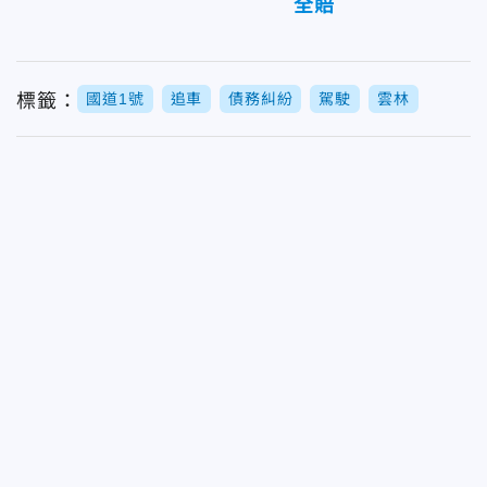
全賠
標籤：
國道1號
追車
債務糾紛
駕駛
雲林