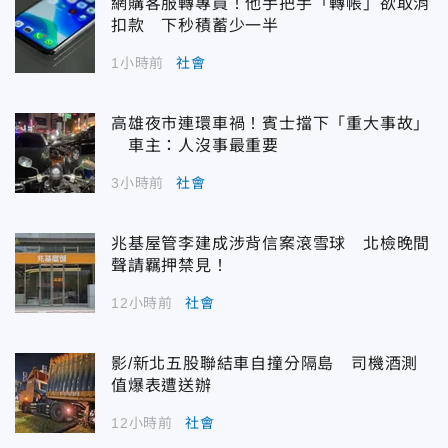
網購客服轉專員！他手把手「轉帳」欲取消
扣款 下秒積蓄少一半
1小時前
社會
高雄夜市連環車禍！賓士擋下「重大事故」
車主：人沒事最重要
3小時前
社會
兆基屋管李建成涉背信案滾雪球 北檢晚間
聲請羈押禁見！
12小時前
社會
影/新北五股聯結車自撞分隔島 司機酒測
值爆表遭送辦
12小時前
社會