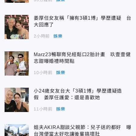
姜厚任女友稱「擁有3碩1博」學歷遭疑 台
大回應了
2小時前
娛樂
Marz23暢聊育兒經鬆口2胎計畫 玖壹壹健
志甜曝婚禮時間點
10小時前
娛樂
小24歲女友台大「3碩1博」學歷遭疑造
假 姜厚任護愛：還是喜歡她
11小時前
娛樂
姐夫AKIRA甜談父親節：兒子送的都好 曝
台灣便當太好吃讓後輩搞壞肚