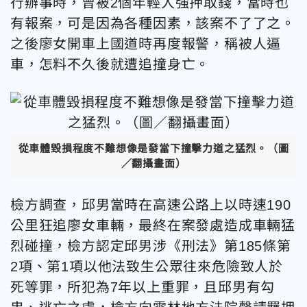
行辦事時，曾被2個年輕人強押取錢，當時也
有報案，可是因為各種因素，該案不了了之。
之後廖女開車上國道時再度報警，稱被人逼
車，怎料不久後就遭追撞身亡。
從車體毀損程度不難想像是發當下撞擊力道之猛烈。（圖
／翻攝畫面）
檢方調查，邱男當時在高速公路上以時速190
公里狂追廖女車輛，最終在案發處造成車輛猛
烈碰撞，檢方認定邱男涉《刑法》第185條第
2項、第1項以他法致生公眾往來危險致人於
死等罪，所犯為7年以上重罪，且邱男有勾