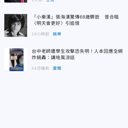
「小秦漢」張海漢驚傳68歲驟逝 昔合唱
〈明天會更好〉引追憶
19小時前
娛樂
台中老師遭學生攻擊恐失明！人本回應全網
炸鍋轟：講啥風涼話
54分鐘前
要聞