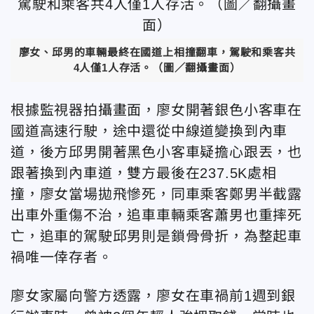
廖女、邱男的車輛最終在國道上相撞翻車，駕駛和乘客共
4人僅1人存活。（圖／翻攝畫面）
根據監視器拍攝畫面，廖女開著銀色小客車在
國道高速行駛，途中還從中線道變換到內車
道，後方邱男開著黑色小客車疑擔心跟丟，也
跟著換到內車道，雙方最後在237.5K處相
撞，廖女當場拋飛慘死，同車乘客鄭男半截露
出車外重傷不治，追車車輛乘客蕭男也重摔死
亡，追車的駕駛邱男則是鎖骨骨折，為整起車
禍唯一倖存者。
廖女家屬向警方透露，廖女在車禍前1週到銀