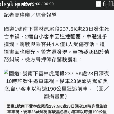
play_arrow
skip_next
ful
00:00
00:00
記者高珞曦／綜合報導
國道1號南下雲林虎尾段237.5K處23日發生死
亡車禍，2輛自小客車因追撞翻覆，車體幾乎
撞爛，駕駛與乘客共4人僅1人受傷存活，追
撞畫面也曝光。警方還發現，車禍疑起因於債
務糾紛，檢方聲押倖存駕駛獲准。
國道1號南下雲林虎尾段237.5K處23日深夜10時許發生追
車車禍，後車23歲邱男駕駛黑色自小客車以時速190公里