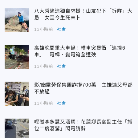
八大秀迷途獨自求援！山友犯下「拆隊」大
忌 女至今生死未卜
13小時前
社會
高雄晚間重大車禍！轎車突暴衝「連撞6
車」 電桿、變電箱全遭殃
13小時前
社會
影/幽靈勞保集團詐撈700萬 主嫌連父母都
不放過
13小時前
社會
噁碰李多慧又酒駕！花蓮鄉長室副主任「抓
包二度酒駕」閃電請辭