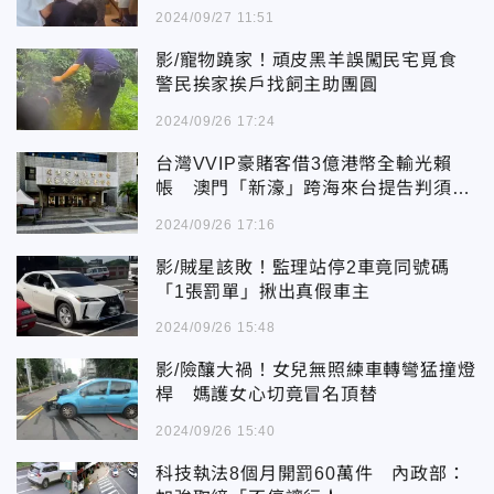
2024/09/27 11:51
影/寵物蹺家！頑皮黑羊誤闖民宅覓食
警民挨家挨戶找飼主助團圓
2024/09/26 17:24
台灣VVIP豪賭客借3億港幣全輸光賴
帳 澳門「新濠」跨海來台提告判須全
賠
2024/09/26 17:16
影/賊星該敗！監理站停2車竟同號碼
「1張罰單」揪出真假車主
2024/09/26 15:48
影/險釀大禍！女兒無照練車轉彎猛撞燈
桿 媽護女心切竟冒名頂替
2024/09/26 15:40
科技執法8個月開罰60萬件 內政部：