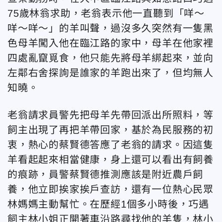
75歲林翁求助，老翁表示他一直聽到「咩～
咩～咩～」的羊叫聲，過沒多久突然有一隻黑
色母羊闖入他在臨江路的家中，母羊在他家裡
四處亂竄覓食，他只能先將母羊綁起來，並向
左鄰右舍探詢是誰家的羊跑出來了，但均無人
知曉。
老翁請求員警先把母羊先帶回派出所照料，等
飼主出現了再把羊帶回家，基於為民服務的初
衷，熱心的蔡賢德答應了老翁的請求。因這隻
羊看起起來相當健康，身上還可以看出有飼養
的痕跡，員警蔡賢德推測應該是附近農戶飼
養，他立即挨家挨戶查訪，還有一位熱心民眾
林媽媽主動幫忙。在歷經1個多小時後，巧遇
飼主林小姐正開著車沿路尋找他的羊隻，林小