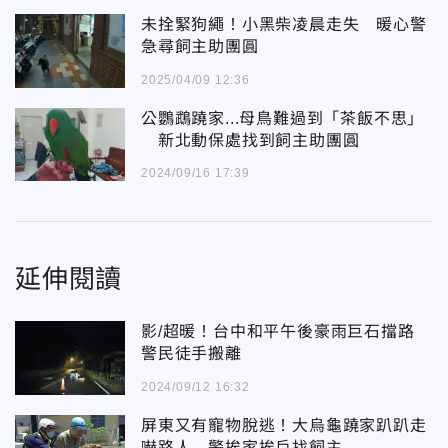
未拴緊狗繩！小黑柴凌晨走失 暖心警
急尋飼主助團圓
2025/04/09 12:36
公鸚鵡蹺家...母鳥難過到「茶飯不思」
新北動保處找到飼主助團圓
2024/09/16 17:39
延伸閱讀
影/超暖！台中和平午後豪雨巨石擋路
警民徒手搬離
2024/09/12 16:32
屏東又有寵物脫逃！大烏龜蹺家趴趴走
嚇路人 警挨家挨戶找飼主