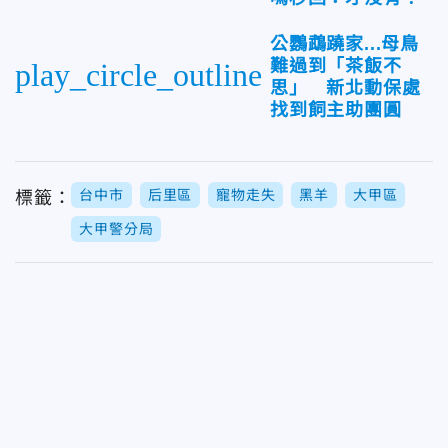
公鸚鵡蹺家...母鳥
難過到「茶飯不
play_circle_outline
思」 新北動保處
找到飼主助團圓
台中市
后里區
寵物走失
黑羊
大甲區
標籤：
大甲警分局