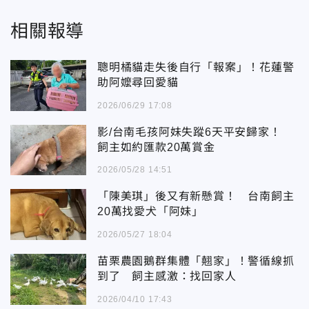
相關報導
聰明橘貓走失後自行「報案」！花蓮警
助阿嬤尋回愛貓
2026/06/29 17:08
影/台南毛孩阿妹失蹤6天平安歸家！
飼主如約匯款20萬賞金
2026/05/28 14:51
「陳美琪」後又有新懸賞！ 台南飼主
20萬找愛犬「阿妹」
2026/05/27 18:04
苗栗農園鵝群集體「翹家」！警循線抓
到了 飼主感激：找回家人
2026/04/10 17:43