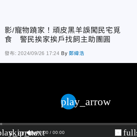
影/寵物蹺家！頑皮黑羊誤闖民宅覓
食 警民挨家挨戶找飼主助團圓
發布: 2024/09/26 17:24
By
鄭緯浩
play_arrow
play_arrow
skip_next
ful
00:00
00:00