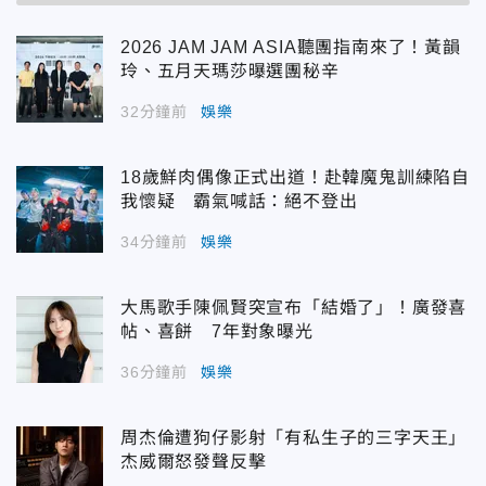
2026 JAM JAM ASIA聽團指南來了！黃韻
玲、五月天瑪莎曝選團秘辛
32分鐘前
娛樂
18歲鮮肉偶像正式出道！赴韓魔鬼訓練陷自
我懷疑 霸氣喊話：絕不登出
34分鐘前
娛樂
大馬歌手陳佩賢突宣布「結婚了」！廣發喜
帖、喜餅 7年對象曝光
36分鐘前
娛樂
周杰倫遭狗仔影射「有私生子的三字天王」
杰威爾怒發聲反擊