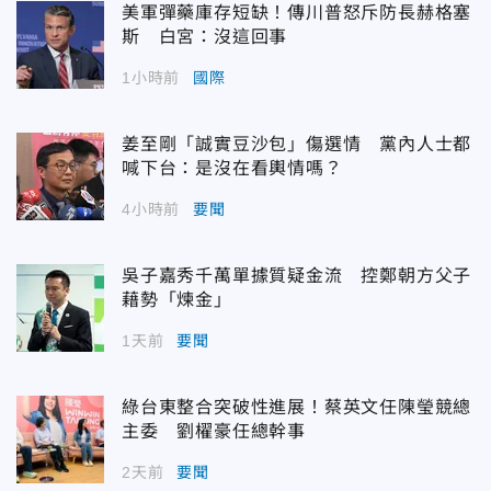
美軍彈藥庫存短缺！傳川普怒斥防長赫格塞
斯 白宮：沒這回事
1小時前
國際
姜至剛「誠實豆沙包」傷選情 黨內人士都
喊下台：是沒在看輿情嗎？
4小時前
要聞
吳子嘉秀千萬單據質疑金流 控鄭朝方父子
藉勢「煉金」
1天前
要聞
綠台東整合突破性進展！蔡英文任陳瑩競總
主委 劉櫂豪任總幹事
2天前
要聞