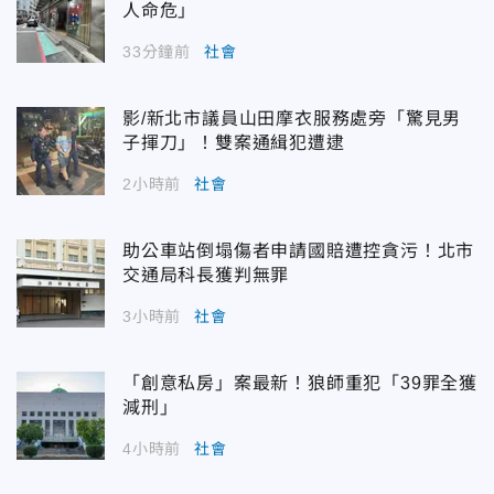
人命危」
33分鐘前
社會
影/新北市議員山田摩衣服務處旁「驚見男
子揮刀」！雙案通緝犯遭逮
2小時前
社會
助公車站倒塌傷者申請國賠遭控貪污！北市
交通局科長獲判無罪
3小時前
社會
「創意私房」案最新！狼師重犯「39罪全獲
減刑」
4小時前
社會