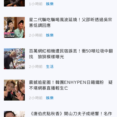
1小時前
娛樂
星二代騙吃騙喝風波延燒！父邵昕透過吳宗
憲低調回應
2小時前
娛樂
百萬網紅相機遭民宿誤丟！衝50噸垃圾中翻
找 狼狽模樣曝光
2小時前
生活
震撼追星圈！韓團ENHYPEN日籍鐵粉 疑
不堪網暴直播輕生亡
2小時前
娛樂
《唐伯虎點秋香》開山刀夫子成絕響！名作