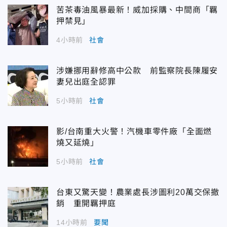
苦茶毒油風暴最新！威加採購、中間商「羈
押禁見」
4小時前
社會
涉嫌挪用辭修高中公款 前監察院長陳履安
妻兒出庭全認罪
5小時前
社會
影/台南重大火警！汽機車零件廠「全面燃
燒又延燒」
5小時前
社會
台東又驚天變！農業處長涉圖利20萬交保撤
銷 重開羈押庭
14小時前
要聞