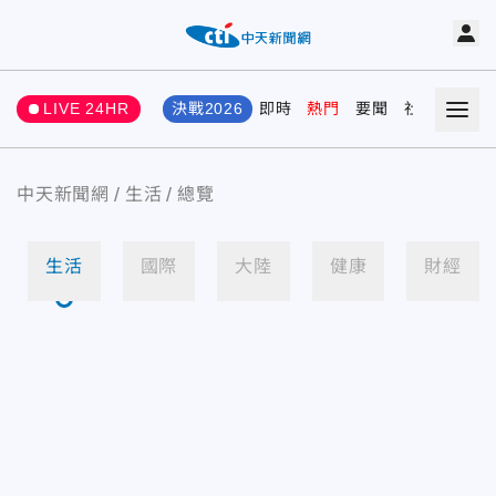
LIVE 24HR
決戰2026
即時
熱門
要聞
社會
娛樂
中天新聞網
生活
總覽
生活
國際
大陸
健康
財經