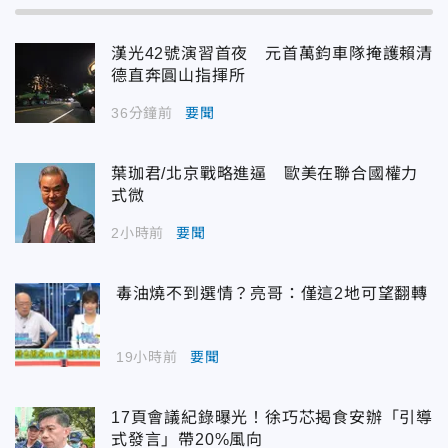
漢光42號演習首夜 元首萬鈞車隊掩護賴清
德直奔圓山指揮所
36分鐘前
要聞
葉珈君/北京戰略進逼 歐美在聯合國權力
式微
2小時前
要聞
毒油燒不到選情？亮哥：僅這2地可望翻轉
19小時前
要聞
17頁會議紀錄曝光！徐巧芯揭食安辦「引導
式發言」帶20%風向