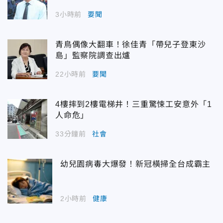
3小時前
要聞
青鳥偶像大翻車！徐佳青「帶兒子登東沙
島」監察院調查出爐
22小時前
要聞
4樓摔到2樓電梯井！三重驚悚工安意外「1
人命危」
33分鐘前
社會
幼兒園病毒大爆發！新冠橫掃全台成霸主
2小時前
健康