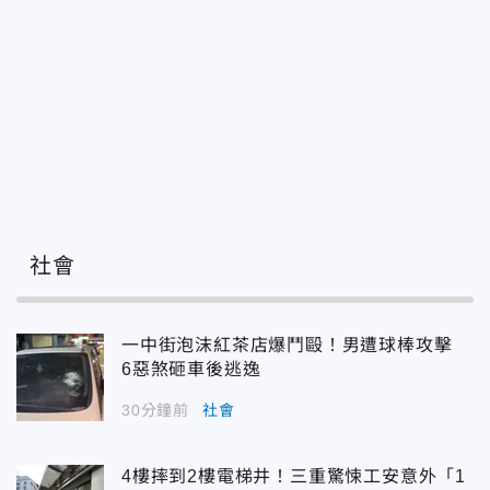
社會
一中街泡沫紅茶店爆鬥毆！男遭球棒攻擊
6惡煞砸車後逃逸
30分鐘前
社會
4樓摔到2樓電梯井！三重驚悚工安意外「1