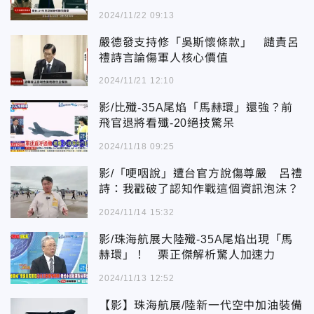
2024/11/22 09:13
嚴德發支持修「吳斯懷條款」 譴責呂
禮詩言論傷軍人核心價值
2024/11/21 12:10
影/比殲-35A尾焰「馬赫環」還強？前
飛官退將看殲-20絕技驚呆
2024/11/18 09:25
影/「哽咽說」遭台官方說傷尊嚴 呂禮
詩：我戳破了認知作戰這個資訊泡沫？
2024/11/14 15:32
影/珠海航展大陸殲-35A尾焰出現「馬
赫環」！ 栗正傑解析驚人加速力
2024/11/13 12:52
【影】珠海航展/陸新一代空中加油裝備