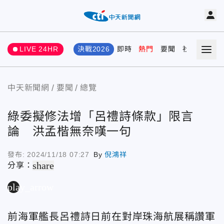
LIVE 24HR
決戰2026
即時
熱門
要聞
社會
娛樂
中天新聞網
要聞
總覽
綠委擬修法增「呂禮詩條款」限言
論 洪孟楷無奈嘆一句
發布:
2024/11/18 07:27
By
倪鴻祥
share
分享：
play_arrow
前海軍艦長呂禮詩日前在對岸珠海航展稱讚軍