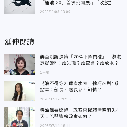
「運油-20」首次公開展示「收放加油
管」
2022/11/08 13:09
延伸閱讀
姜至剛認決策「20%下架門檻」 游淑
慧提3問：誰失職？誰密會？誰放水？
1天前
《油不得你》遭查水表 徐巧芯列4疑
點轟：部長、署長都不知情？
2026/07/29 20:50
毒油風暴延燒！政客爽揭賴清德消失4
天：若藍營執政會如何？
2026/07/14 18:11