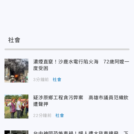
社會
濃煙直竄！沙鹿水電行陷火海 72歲阿嬤一
度受困
3分鐘前
社會
疑涉原鄉工程貪污弊案 高雄市議員范織欽
遭聲押
22分鐘前
社會
台中神岡恐怖車禍！婦人遭大貨車撞飛 下