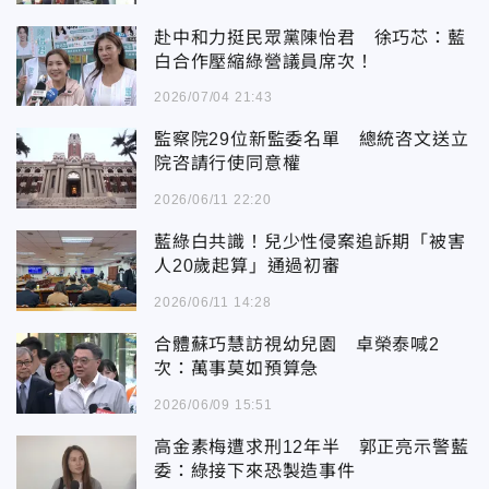
赴中和力挺民眾黨陳怡君 徐巧芯：藍
白合作壓縮綠營議員席次！
2026/07/04 21:43
監察院29位新監委名單 總統咨文送立
院咨請行使同意權
2026/06/11 22:20
藍綠白共識！兒少性侵案追訴期「被害
人20歲起算」通過初審
2026/06/11 14:28
合體蘇巧慧訪視幼兒園 卓榮泰喊2
次：萬事莫如預算急
2026/06/09 15:51
高金素梅遭求刑12年半 郭正亮示警藍
委：綠接下來恐製造事件