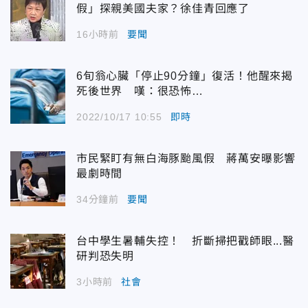
假」探親美國夫家？徐佳青回應了
16小時前
要聞
6旬翁心臟「停止90分鐘」復活！他醒來揭
死後世界 嘆：很恐怖…
2022/10/17 10:55
即時
市民緊盯有無白海豚颱風假 蔣萬安曝影響
最劇時間
34分鐘前
要聞
台中學生暑輔失控！ 折斷掃把戳師眼...醫
研判恐失明
3小時前
社會