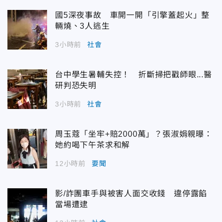
國5深夜事故 車開一開「引擎蓋起火」整
輛燒、3人逃生
3小時前
社會
台中學生暑輔失控！ 折斷掃把戳師眼...醫
研判恐失明
3小時前
社會
周玉蔻「坐牢+賠2000萬」？張淑娟親曝：
她約喝下午茶求和解
12小時前
要聞
影/詐團車手與被害人面交收錢 違停露餡
當場遭逮