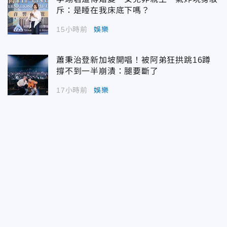
斥：是睡在我床底下嗎？
15小時前
娛樂
蕭秉治登新加坡開唱！被阿弟狂拱跳16蹲
撐不到一半崩潰：腿要斷了
17小時前
娛樂