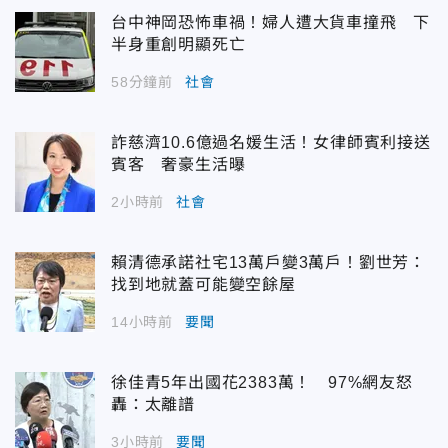
台中神岡恐怖車禍！婦人遭大貨車撞飛 下
半身重創明顯死亡
58分鐘前
社會
詐慈濟10.6億過名媛生活！女律師賓利接送
賓客 奢豪生活曝
2小時前
社會
賴清德承諾社宅13萬戶變3萬戶！劉世芳：
找到地就蓋可能變空餘屋
14小時前
要聞
徐佳青5年出國花2383萬！ 97%網友怒
轟：太離譜
3小時前
要聞