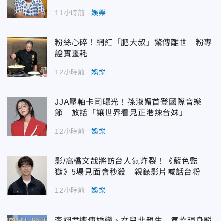
11小時前
娛樂
粉絲心碎！網紅「肥大叔」驚傳離世 粉專
證實噩耗
12小時前
娛樂
JJA壓軸卡司曝光！孫淑媚首登國際音樂
節 放話「讓世界看見正港辣台妹」
12小時前
娛樂
影/高橋文哉將訪台人氣炸裂！《藍色監
獄》5場見面會秒殺 親錄影片喊話台粉
12小時前
娛樂
李翊君遭傳婚變、女兒非親生 氣炸現身駁