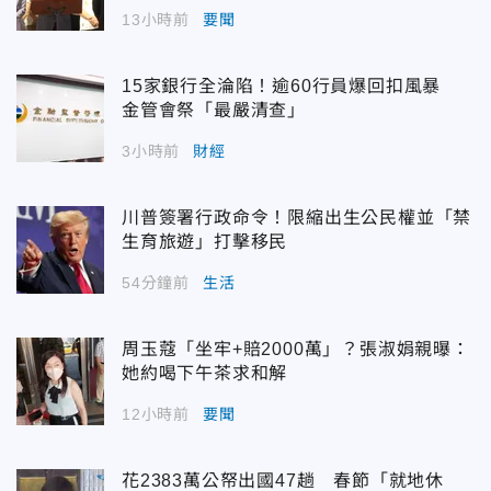
13小時前
要聞
15家銀行全淪陷！逾60行員爆回扣風暴
金管會祭「最嚴清查」
3小時前
財經
川普簽署行政命令！限縮出生公民權並「禁
生育旅遊」打擊移民
54分鐘前
生活
周玉蔻「坐牢+賠2000萬」？張淑娟親曝：
她約喝下午茶求和解
12小時前
要聞
花2383萬公帑出國47趟 春節「就地休