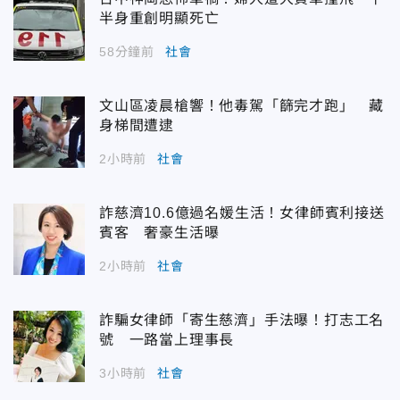
半身重創明顯死亡
58分鐘前
社會
文山區凌晨槍響！他毒駕「篩完才跑」 藏
身梯間遭逮
2小時前
社會
詐慈濟10.6億過名媛生活！女律師賓利接送
賓客 奢豪生活曝
2小時前
社會
詐騙女律師「寄生慈濟」手法曝！打志工名
號 一路當上理事長
3小時前
社會