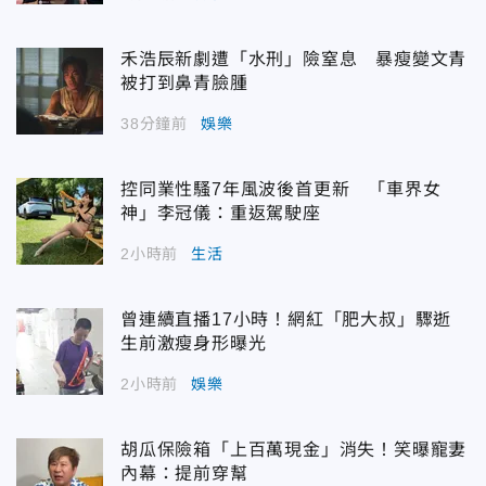
禾浩辰新劇遭「水刑」險窒息 暴瘦變文青
被打到鼻青臉腫
38分鐘前
娛樂
控同業性騷7年風波後首更新 「車界女
神」李冠儀：重返駕駛座
2小時前
生活
曾連續直播17小時！網紅「肥大叔」驟逝
生前激瘦身形曝光
2小時前
娛樂
胡瓜保險箱「上百萬現金」消失！笑曝寵妻
內幕：提前穿幫