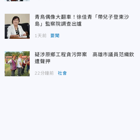
青鳥偶像大翻車！徐佳青「帶兒子登東沙
島」監察院調查出爐
1天前
要聞
疑涉原鄉工程貪污弊案 高雄市議員范織欽
遭聲押
22分鐘前
社會