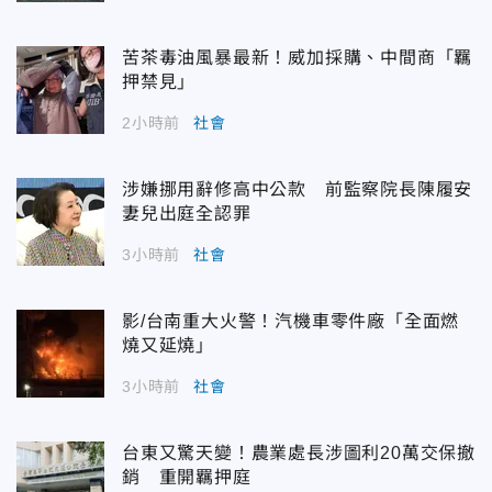
苦茶毒油風暴最新！威加採購、中間商「羈
押禁見」
2小時前
社會
涉嫌挪用辭修高中公款 前監察院長陳履安
妻兒出庭全認罪
3小時前
社會
影/台南重大火警！汽機車零件廠「全面燃
燒又延燒」
3小時前
社會
台東又驚天變！農業處長涉圖利20萬交保撤
銷 重開羈押庭