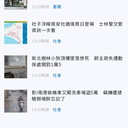
12小時前
要聞
社子浮線南安社遶境周日登場 士林警交管
資訊一次看
13小時前
社會
新北樹林小狗頂樓墜落慘死 飼主疏失遭動
保處開罰1萬5
13小時前
社會
影/南港偷機車又闖洗車場盜5萬 竊嫌遭逮
瞎掰喝醉忘記了
14小時前
社會