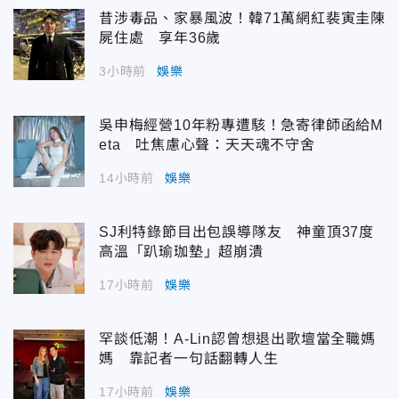
昔涉毒品、家暴風波！韓71萬網紅裴寅圭陳
屍住處 享年36歲
3小時前
娛樂
吳申梅經營10年粉專遭駭！急寄律師函給M
eta 吐焦慮心聲：天天魂不守舍
14小時前
娛樂
SJ利特錄節目出包誤導隊友 神童頂37度
高溫「趴瑜珈墊」超崩潰
17小時前
娛樂
罕談低潮！A-Lin認曾想退出歌壇當全職媽
媽 靠記者一句話翻轉人生
17小時前
娛樂