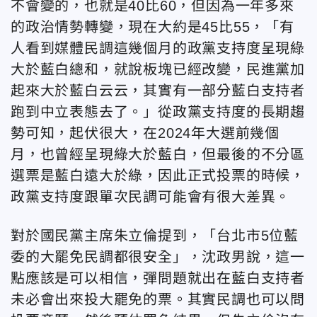
不會變的，也就是40比60，但因為一年多來
的政治情勢轉變，現在大約是45比55，「有
人看到媒體民調這幾個月的政黨支持度呈現綠
大於藍白總和，就說板塊已經改變，民進黨加
起來大於藍白云云，其實有一部分藍白支持者
跑到中立表態去了。」從政黨支持度的長期趨
勢可知，起伏很大，在2024年大選前幾個
月，也曾經呈現綠大於藍白，但最後的不分區
選票是藍白遠大於綠，因此正式投票的時候，
政黨支持度跟單次民調可能會有很大差異。
對於國民黨主席朱立倫提到，「台北市5位藍
委的大罷免民調都很安全」，沈政男說，這一
點應該是可以相信，彈問題就出在藍白支持者
未必會出來投大罷免的票。其實民調也可以問