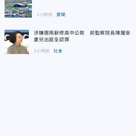
1小時前
要聞
涉嫌挪用辭修高中公款 前監察院長陳履安
妻兒出庭全認罪
3小時前
社會