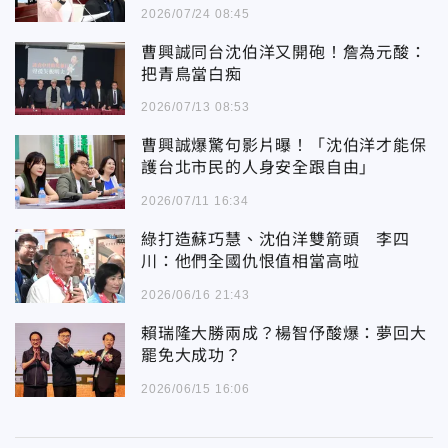
2026/07/24 08:45
曹興誠同台沈伯洋又開砲！詹為元酸：
把青鳥當白痴
2026/07/13 08:53
曹興誠爆驚句影片曝！「沈伯洋才能保
護台北市民的人身安全跟自由」
2026/07/11 16:34
綠打造蘇巧慧、沈伯洋雙箭頭 李四
川：他們全國仇恨值相當高啦
2026/06/16 21:43
賴瑞隆大勝兩成？楊智伃酸爆：夢回大
罷免大成功？
2026/06/15 16:06