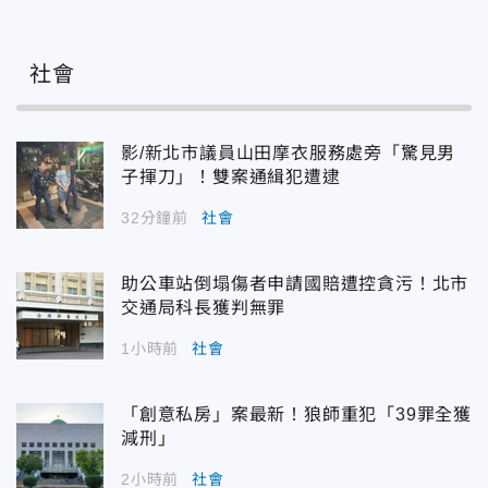
社會
影/新北市議員山田摩衣服務處旁「驚見男
子揮刀」！雙案通緝犯遭逮
32分鐘前
社會
助公車站倒塌傷者申請國賠遭控貪污！北市
交通局科長獲判無罪
1小時前
社會
「創意私房」案最新！狼師重犯「39罪全獲
減刑」
2小時前
社會