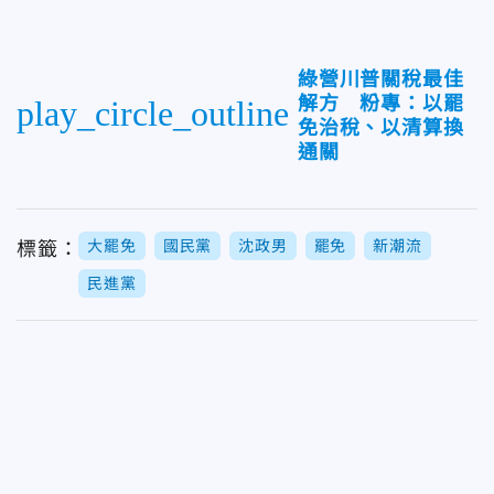
綠營川普關稅最佳
解方 粉專：以罷
play_circle_outline
免治稅、以清算換
通關
大罷免
國民黨
沈政男
罷免
新潮流
標籤：
民進黨