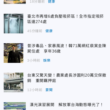
18分鐘前
健康
臺北市再增6處負壓吸菸區！全市指定吸菸
區達274處
45分鐘前
健康
昔涉毒品、家暴風波！韓71萬網紅裴寅圭陳
屍住處 享年36歲
3小時前
娛樂
台東又驚天變！農業處長涉圖利20萬交保撤
銷 重開羈押庭
12小時前
要聞
漢光演習展開 解放軍台海動態曝光了！