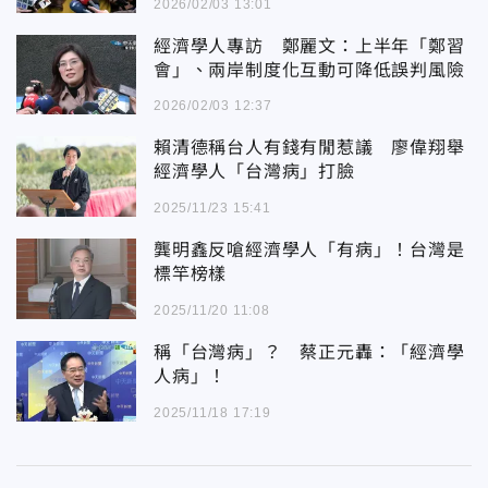
2026/02/03 13:01
經濟學人專訪 鄭麗文：上半年「鄭習
會」、兩岸制度化互動可降低誤判風險
2026/02/03 12:37
賴清德稱台人有錢有閒惹議 廖偉翔舉
經濟學人「台灣病」打臉
2025/11/23 15:41
龔明鑫反嗆經濟學人「有病」！台灣是
標竿榜樣
2025/11/20 11:08
稱「台灣病」？ 蔡正元轟：「經濟學
人病」！
2025/11/18 17:19