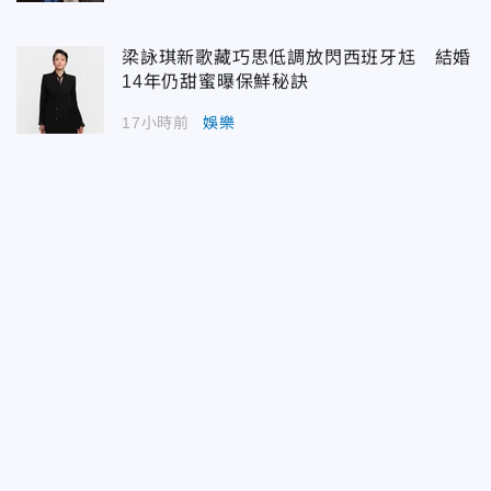
梁詠琪新歌藏巧思低調放閃西班牙尪 結婚
14年仍甜蜜曝保鮮秘訣
17小時前
娛樂