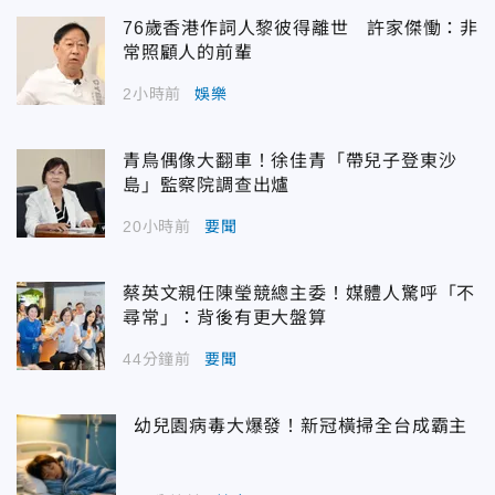
76歲香港作詞人黎彼得離世 許家傑慟：非
常照顧人的前輩
2小時前
娛樂
青鳥偶像大翻車！徐佳青「帶兒子登東沙
島」監察院調查出爐
20小時前
要聞
蔡英文親任陳瑩競總主委！媒體人驚呼「不
尋常」：背後有更大盤算
44分鐘前
要聞
幼兒園病毒大爆發！新冠橫掃全台成霸主