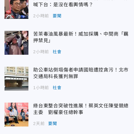
喊下台：是沒在看輿情嗎？
2小時前
要聞
苦茶毒油風暴最新！威加採購、中間商「羈
押禁見」
2小時前
社會
助公車站倒塌傷者申請國賠遭控貪污！北市
交通局科長獲判無罪
1小時前
社會
綠台東整合突破性進展！蔡英文任陳瑩競總
主委 劉櫂豪任總幹事
2天前
要聞