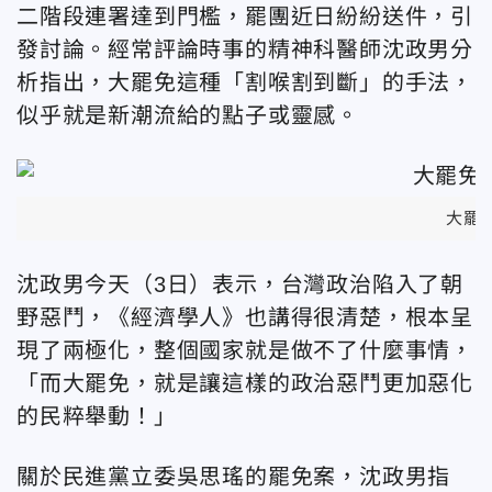
二階段連署達到門檻，罷團近日紛紛送件，引
發討論。經常評論時事的精神科醫師沈政男分
析指出，大罷免這種「割喉割到斷」的手法，
似乎就是新潮流給的點子或靈感。
大罷
沈政男今天（3日）表示，台灣政治陷入了朝
野惡鬥，《經濟學人》也講得很清楚，根本呈
現了兩極化，整個國家就是做不了什麼事情，
「而大罷免，就是讓這樣的政治惡鬥更加惡化
的民粹舉動！」
關於民進黨立委吳思瑤的罷免案，沈政男指