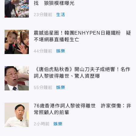
找 狼狽模樣曝光
23分鐘前
生活
震撼追星圈！韓團ENHYPEN日籍鐵粉 疑
不堪網暴直播輕生亡
44分鐘前
娛樂
《唐伯虎點秋香》開山刀夫子成絕響！名作
詞人黎彼得離世、驚人資歷曝
55分鐘前
娛樂
76歲香港作詞人黎彼得離世 許家傑慟：非
常照顧人的前輩
2小時前
娛樂