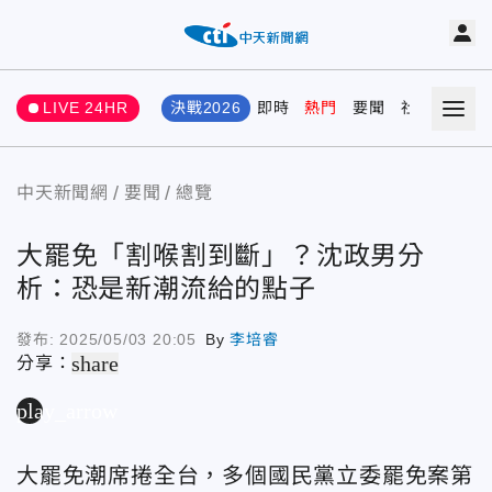
LIVE 24HR
決戰2026
即時
熱門
要聞
社會
娛樂
中天新聞網
要聞
總覽
大罷免「割喉割到斷」？沈政男分
析：恐是新潮流給的點子
發布:
2025/05/03 20:05
By
李培睿
share
分享：
play_arrow
大罷免潮席捲全台，多個國民黨立委罷免案第