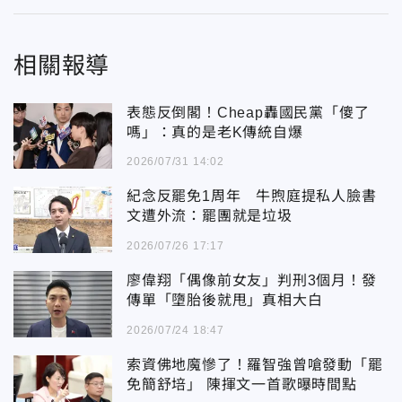
相關報導
表態反倒閣！Cheap轟國民黨「傻了
嗎」：真的是老K傳統自爆
2026/07/31 14:02
紀念反罷免1周年 牛煦庭提私人臉書
文遭外流：罷團就是垃圾
2026/07/26 17:17
廖偉翔「偶像前女友」判刑3個月！發
傳單「墮胎後就甩」真相大白
2026/07/24 18:47
索資佛地魔慘了！羅智強曾嗆發動「罷
免簡舒培」 陳揮文一首歌曝時間點