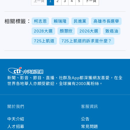
上一頁
1
2
3
4
5
下一頁
相關標籤：
柯志恩
賴瑞隆
民進黨
高雄市長選舉
2028大選
顏慧欣
2026大選
致癌油
725上凱道
725上凱道的訴求是什麼？
新聞、影音、節目、直播、社群及App都深獲網友喜愛，在全
世界各地華人亦頗受歡迎，全球擁有2000萬粉絲。
關於我們
客服資訊
中天介紹
公告
人才招募
常見問題