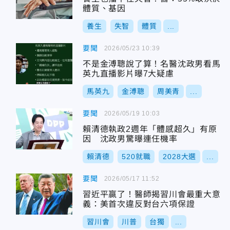
體質、基因
養生
失智
體質
...
要聞
2026/05/23 10:39
不是金溥聰說了算！名醫沈政男看馬
英九直播影片曝7大疑慮
馬英九
金溥聰
周美青
...
要聞
2026/05/19 10:03
賴清德執政2週年「體感超久」有原
因 沈政男驚曝連任機率
賴清德
520就職
2028大選
...
要聞
2026/05/17 11:52
習近平贏了！醫師揭習川會最重大意
義：美首次違反對台六項保證
習川會
川普
台獨
...