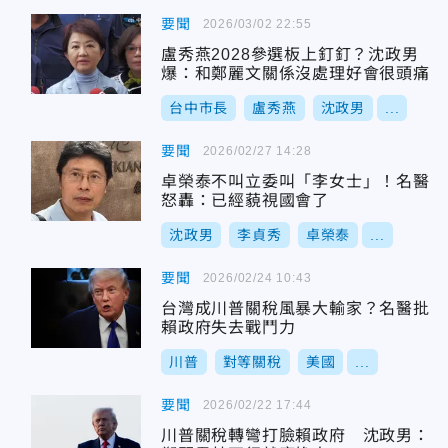
要聞
2026/03/02 22:55
盧秀燕2028參選板上釘釘？沈政男
爆：和鄭麗文關係沒處理好會很頭痛
台中市長
盧秀燕
沈政男
...
要聞
2026/02/27 14:28
卓榮泰不叫立委叫「李女士」！名醫
怒轟：已經藐視國會了
沈政男
李貞秀
卓榮泰
...
要聞
2026/02/24 10:43
台灣成川普關稅風暴大輸家？名醫批
賴政府失去戰鬥力
川普
對等關稅
美國
...
要聞
2026/02/22 17:44
川普關稅轉彎打臉賴政府 沈政男：