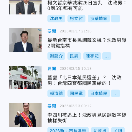
柯文哲京華城案26日宣判 沈政男：
0到5年都有可能
沈政男
柯文哲
京華城案
...
要聞
2026/03/17 21:36
最新台南市長民調藏玄機？沈政男曝
2關鍵指標
謝龍介
民調
陳亭妃
...
要聞
2026/03/15 10:18
藍營「比日本殖民還差」？ 沈政
男：台灣四寶都國民黨給的！
賴清德
國民黨
日本殖民
...
要聞
2026/03/13 09:12
李四川被追上！沈政男見民調數字疑
抽樣失衡
2026新北市長選舉
沈政男
民調