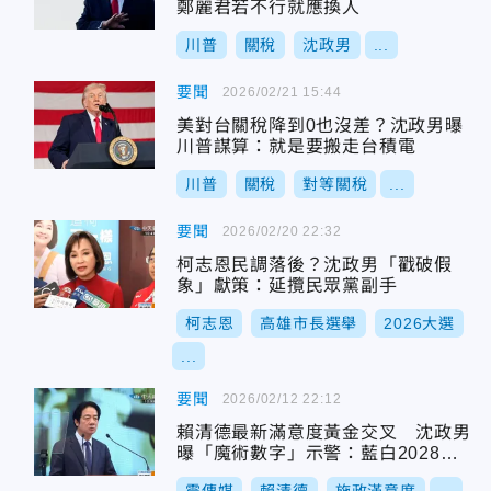
鄭麗君若不行就應換人
川普
關稅
沈政男
...
要聞
2026/02/21 15:44
美對台關稅降到0也沒差？沈政男曝
川普謀算：就是要搬走台積電
川普
關稅
對等關稅
...
要聞
2026/02/20 22:32
柯志恩民調落後？沈政男「戳破假
象」獻策：延攬民眾黨副手
柯志恩
高雄市長選舉
2026大選
...
要聞
2026/02/12 22:12
賴清德最新滿意度黃金交叉 沈政男
曝「魔術數字」示警：藍白2028討
不到便宜