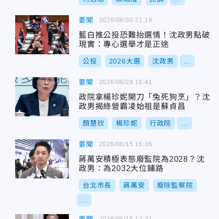
要聞
2026/06/30 21:19
藍白推公投恐難抬選情！沈政男點破
現實：專心選舉才是正途
公投
2026大選
沈政男
...
要聞
2026/06/28 16:41
政院拿楊珍妮開刀「兔死狗烹」？沈
政男揭綠營霸凌始祖是蘇貞昌
顏慧欣
楊珍妮
行政院
...
要聞
2026/06/15 16:36
蔣萬安積極表態廢監院為2028？沈
政男：為2032大位鋪路
台北市長
蔣萬安
廢除監察院
...
2026/06/15 12:21