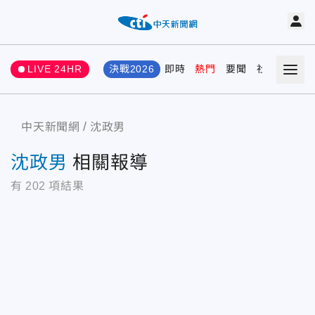
LIVE 24HR
決戰2026
即時
熱門
要聞
社會
娛樂
中天新聞網
沈政男
沈政男
相關報導
有
202
項結果