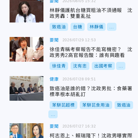
要聞
2026/08/05 15:32
林靜儀護航台糖買粗油不須通報 沈
政男轟：雙重亂扯
致癌油
台糖
林靜儀
...
要聞
2026/07/29 12:53
徐佳青稱考察報告不能寫機密？ 沈
政男秀2高官報告酸：誰有興趣看
徐佳青
沈有忠
出國考察
...
健康
2026/07/28 09:51
致癌油是誰的錯？沈政男批：食藥署
標準根本胡亂訂
苯駢芘超標
苯駢芘食用油
致癌油
...
要聞
2026/07/27 16:32
柯志恩上、賴瑞隆下！沈政男曝實際