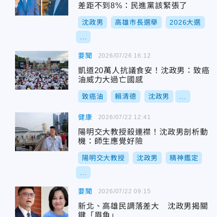
差距不到8%：民進黨該緊張了
沈政男
高雄市長選舉
2026大選
...
要聞
2026/07/26 16:12
凱道20萬人抗議食安！沈政男：致癌
油威力大過亡國感
致癌油
賴清德
沈政男
...
健康
2026/07/22 12:41
陽明交大教授殺連襟！沈政男剖析動
機：師生應覺好險
陽明交大教授
沈政男
精神鑑定
...
要聞
2026/07/22 09:15
新北、高雄民調落差大 沈政男揭關
鍵「眉角」