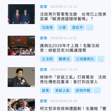
要聞
2026/05/17 10:12
沈政男示警軍售生變 台灣已上陸美
菜單「賴清德還睡得著嗎」？
沈政男
川普
習近平
...
要聞
2026/05/11 14:52
護病比2028年才上路！名醫沈政
男：綠營恐丟30萬護理票
立法院
醫療法
三班護病比
...
要聞
2026/05/07 15:14
綠操作「安鼠之亂」打蔣萬安 沈政
男吐槽老招重演：會打到自家人
鼠患
安鼠之亂
認知作戰
...
要聞
2026/04/26 08:49
柯文哲深夜探病遭圍剿！名醫揭「響