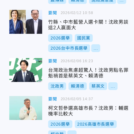
震傳媒
賴清德
施政滿意度
...
要聞
2026/02/12 10:58
竹縣、中市藍營人選卡關！沈政男談
這2人贏面大
2026選舉
國民黨
2026台中市長選舉
...
要聞
2026/02/06 16:23
台灣政治焦慮超驚人！沈政男點名罪
魁禍首是蔡英文、賴清德
沈政男
賴清德
蔡英文
...
要聞
2026/02/05 14:37
柯文哲參選高雄市長？沈政男：輔選
機率比較大
2026選舉
2026高雄市長選舉