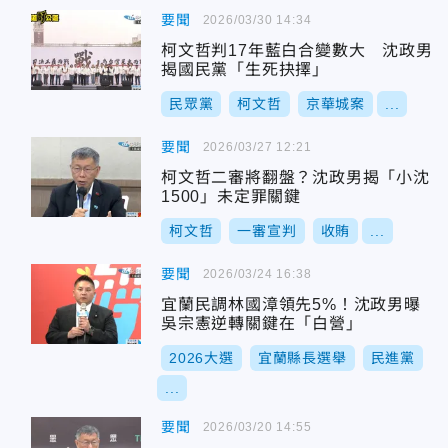
要聞
2026/03/30 14:34
柯文哲判17年藍白合變數大 沈政男
揭國民黨「生死抉擇」
民眾黨
柯文哲
京華城案
...
要聞
2026/03/27 12:21
柯文哲二審將翻盤？沈政男揭「小沈
1500」未定罪關鍵
柯文哲
一審宣判
收賄
...
要聞
2026/03/24 16:38
宜蘭民調林國漳領先5%！沈政男曝
吳宗憲逆轉關鍵在「白營」
2026大選
宜蘭縣長選舉
民進黨
...
要聞
2026/03/20 14:55