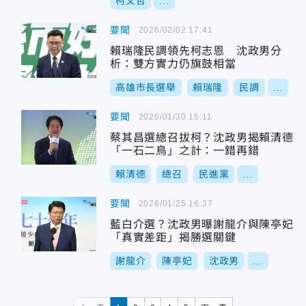
柯文哲
...
要聞
2026/02/02 17:41
賴瑞隆民調領先柯志恩 沈政男分
析：雙方實力仍旗鼓相當
高雄市長選舉
賴瑞隆
民調
...
要聞
2026/01/30 16:11
蔡其昌選總召拔柯？沈政男揭賴清德
「一石二鳥」之計：一錯再錯
賴清德
總召
民進黨
...
要聞
2026/01/25 16:37
藍白介選？沈政男曝謝龍介與陳亭妃
「真實差距」揭勝選關鍵
謝龍介
陳亭妃
沈政男
...