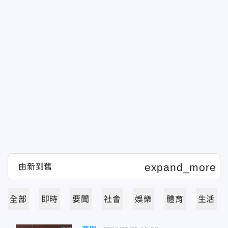
全部
即時
要聞
社會
娛樂
體育
生活