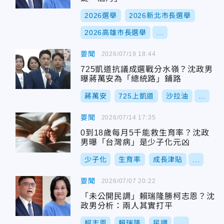
2026選舉
2026新北市長選舉
2026高雄市長選舉
...
要聞
2026/07/19 18:44
725凱道抗議成選戰分水嶺？沈政男
曝蔣萬安為「總統路」鋪路
蔣萬安
725上凱道
沙拉油
...
要聞
2026/07/14 17:35
0到18歲每月5千能救生育率？沈政
男曝「台灣病」是少子化元凶
少子化
生育率
成長津貼
...
要聞
2026/07/07 20:22
「未公開民調」賴瑞隆勝柯志恩？沈
政男分析：兩人其實打平
柯志恩
賴瑞隆
民調
...