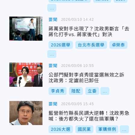
...
要聞
2026/03/10 14:42
蔣萬安對手出現了？沈政男斷言「去
蔣化打手vs. 蔣家後代」對決
2026選舉
台北市長選舉
卓榮泰
...
要聞
2026/03/06 10:55
公部門擬對李貞秀提當選無效之訴
沈政男：定讞前已卸任
李貞秀
陸配
立委
...
要聞
2026/03/05 15:45
藍營新竹縣長民調大逆轉！沈政男急
喊：後方都失火了還在搞軍購？
2026大選
國民黨
軍購條例
...