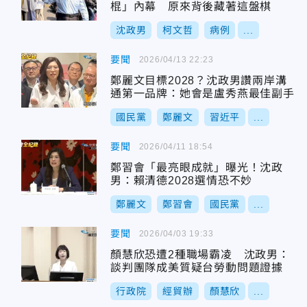
棍」內幕 原來背後藏著這盤棋
沈政男
柯文哲
病例
...
要聞
2026/04/13 22:23
鄭麗文目標2028？沈政男讚兩岸溝
通第一品牌：她會是盧秀燕最佳副手
國民黨
鄭麗文
習近平
...
要聞
2026/04/11 18:54
鄭習會「最亮眼成就」曝光！沈政
男：賴清德2028選情恐不妙
鄭麗文
鄭習會
國民黨
...
要聞
2026/04/03 19:33
顏慧欣恐遭2種職場霸凌 沈政男：
談判團隊成美質疑台勞動問題證據
行政院
經貿辦
顏慧欣
...