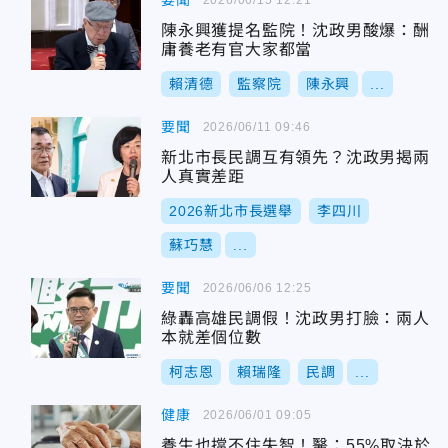
要聞
陳永興獲提名監院！沈政男酸爆：酬
庸養老有官大家都當
賴清德
監察院
陳永興
...
要聞
2026/06/11 09:46
新北市長民調互有領先？沈政男揭兩
人真實差距
2026新北市長選舉
李四川
蘇巧慧
...
要聞
2026/06/06 12:25
綠轟高雄民調假！沈政男打臉：兩人
本就差個位數
柯志恩
賴瑞隆
民調
...
健康
2026/06/01 09:05
養生也擋不住失智！醫：55%取決於