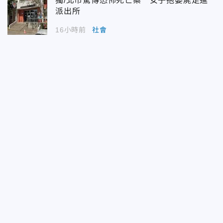
獨/北市驚傳恐怖死亡案 女子抱嬰屍走進
派出所
16小時前
社會