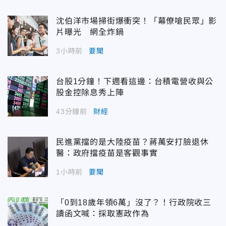
沈伯洋市場掃街爆衝突！「幕僚嗆民眾」影
片曝光 網全炸鍋
3小時前
要聞
台股1分鐘！下週看這邊：台積電營收與公
股金控除息秀上陣
43分鐘前
財經
民進黨擋的是大陸疫苗？蔣萬安打臉退休
醫：政府擋疫苗是客觀事實
1小時前
要聞
「0到18歲年領6萬」沒了？！行政院收三
讀函文喊：採取憲政作為