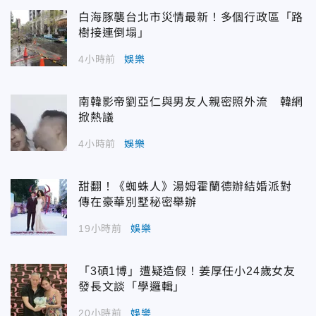
白海豚襲台北市災情最新！多個行政區「路
樹接連倒塌」
4小時前
娛樂
南韓影帝劉亞仁與男友人親密照外流 韓網
掀熱議
4小時前
娛樂
甜翻！《蜘蛛人》湯姆霍蘭德辦結婚派對
傳在豪華別墅秘密舉辦
19小時前
娛樂
「3碩1博」遭疑造假！姜厚任小24歲女友
發長文談「學邏輯」
20小時前
娛樂