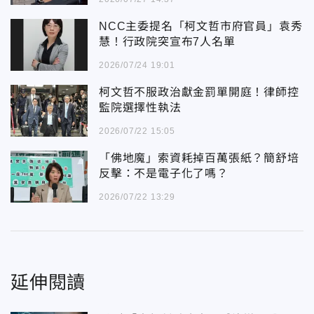
NCC主委提名「柯文哲市府官員」袁秀
慧！行政院突宣布7人名單
2026/07/24 19:01
柯文哲不服政治獻金罰單開庭！律師控
監院選擇性執法
2026/07/22 15:05
「佛地魔」索資耗掉百萬張紙？簡舒培
反擊：不是電子化了嗎？
2026/07/22 13:29
延伸閱讀