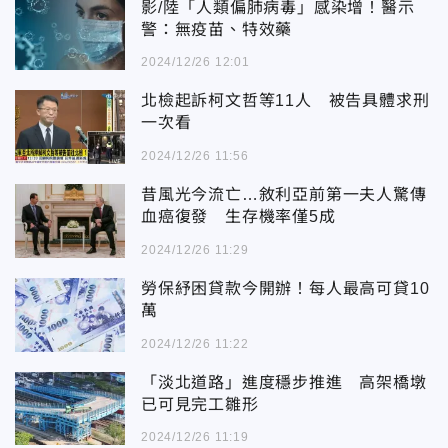
影/陸「人類偏肺病毒」感染增！醫示
警：無疫苗、特效藥
2024/12/26 12:01
北檢起訴柯文哲等11人 被告具體求刑
一次看
2024/12/26 11:56
昔風光今流亡…敘利亞前第一夫人驚傳
血癌復發 生存機率僅5成
2024/12/26 11:29
勞保紓困貸款今開辦！每人最高可貸10
萬
2024/12/26 11:22
「淡北道路」進度穩步推進 高架橋墩
已可見完工雛形
2024/12/26 11:19