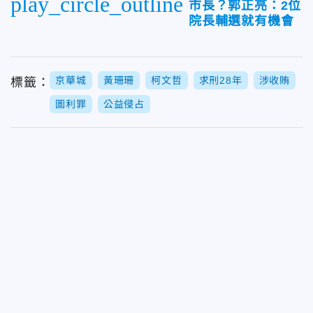
play_circle_outline
市長？郭正亮：2位
院長輔選就有機會
京華城
黃珊珊
柯文哲
求刑28年
涉收賄
標籤：
圖利罪
公益侵占