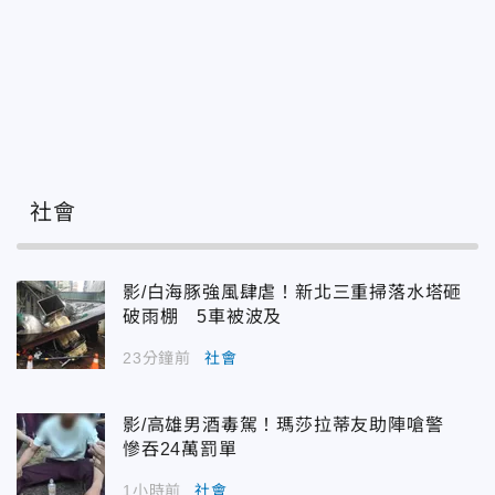
社會
影/白海豚強風肆虐！新北三重掃落水塔砸
破雨棚 5車被波及
23分鐘前
社會
影/高雄男酒毒駕！瑪莎拉蒂友助陣嗆警
慘吞24萬罰單
1小時前
社會