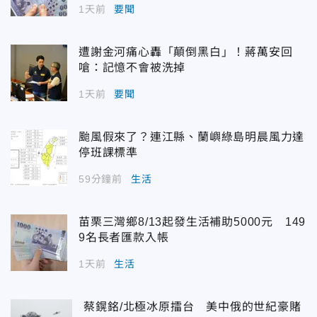
1天前
要聞
遭謝金河痛心轟「顛倒黑白」！蔣萬安回
嗆：記憶不會被洗掉
1天前
要聞
颱風假來了？連江縣、蘭嶼綠島明晨風力達
停班課標準
59分鐘前
生活
苗栗三灣鄉8/13起發生活補助5000元 149
9名長者匯款入帳
1天前
生活
蔡鎤銘/北極冰原擂台 美中俄的世紀豪賭