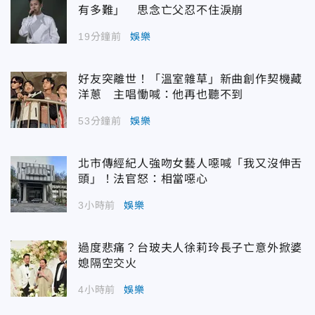
有多難」 思念亡父忍不住淚崩
19分鐘前
娛樂
好友突離世！「溫室雜草」新曲創作契機藏
洋蔥 主唱慟喊：他再也聽不到
53分鐘前
娛樂
北市傳經紀人強吻女藝人噁喊「我又沒伸舌
頭」！法官怒：相當噁心
3小時前
娛樂
過度悲痛？台玻夫人徐莉玲長子亡意外掀婆
媳隔空交火
4小時前
娛樂