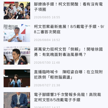
腳鐐換手鐶！柯文哲開酸：看有沒有電
子項圈
2026/08/05 16:55
柯文哲案最新進展！8/5戴電子手鐶、9/
8二審首次開庭
2026/08/04 16:52
蔣萬安力挺柯文哲「倒賴」！開嗆徐國
勇：有氣魄面對毒油風暴嗎？
2026/07/30 11:48
直播臨時喊卡 陳昭姿自曝：在立院附
近跌倒「輕微腦震盪」
2026/07/27 21:38
電子腳鐶響3千次警報多烏龍！高院裁
定柯文哲8/5改戴電子手鐶
2026/07/27 14:37