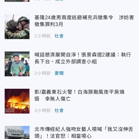
基隆24歲男兩度逃避補充兵徵集令 涉妨害
徵集罪判3月
2小時前
社會
喊話慈濟展開自淨！張景森提2建議：執行
長下台、成立外部調查小組
2小時前
要聞
影/嘉義東石火警！白海豚颱風夜平房燒
毀 幸無人傷亡
3小時前
社會
北市傳經紀人強吻女藝人噁喊「我又沒伸舌
頭」！法官怒：相當噁心