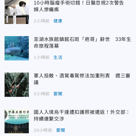
10小時腦瘤手術切錯！日醫忽視2次警告
婦人慘癱瘓
2小時前
健康
澎湖水族館鎮館石斑「疤哥」辭世 33年生
命旅程落幕
1小時前
生活
軍人投敵、酒駕毒駕修法加重刑責 週三審
議
3小時前
要聞
國人入境烏干達遭扣護照被遣返！外交部：
持續連繫交涉
20小時前
要聞