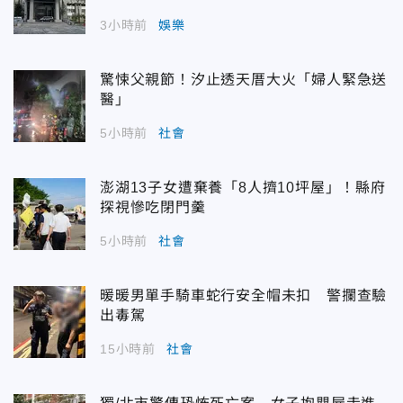
3小時前
娛樂
驚悚父親節！汐止透天厝大火「婦人緊急送
醫」
5小時前
社會
澎湖13子女遭棄養「8人擠10坪屋」！縣府
探視慘吃閉門羹
5小時前
社會
暖暖男單手騎車蛇行安全帽未扣 警攔查驗
出毒駕
15小時前
社會