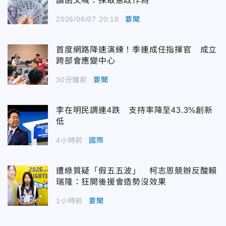
讀函文喊：採取憲政作為
2026/08/07 20:18
要聞
首度網路降速演練！季連成任指揮官 成立
跨部會應變中心
30分鐘前
要聞
李在明民調連4跌 支持率降至43.3%創新
低
4小時前
國際
遭綠質疑「假五五波」 柯志恩競辦反酸賴
瑞隆：狂開後援會造勢沒效果
1小時前
要聞