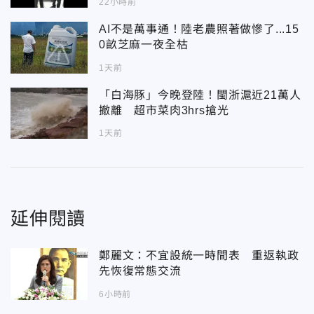
22小時前
AI不是萬事通！陸老農照著做慘了...15
0畝芝麻一夜全枯
1天前
「白海豚」今晚登陸！閩浙滬近21萬人
撤離 超市菜肉3hrs搶光
1天前
延伸閱讀
鄭麗文：不宜設統一時間表 重返執政
先恢復常態交流
6小時前