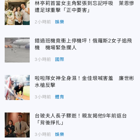
林亭莉首當女主角緊張到忘記呼吸 萊恩慘
遭足球重擊「正中要害」
2小時前
娛樂
錯過班機竟衝上停機坪！俄羅斯2女子追飛
機 機場緊急攔人
3小時前
國際
啦啦隊女神全身濕！金佳垠喊害羞 廉世彬
水槍反擊
3小時前
體育
台玻夫人長子驟逝！親友揭他9年前返台
「背後掙扎」
3小時前
娛樂