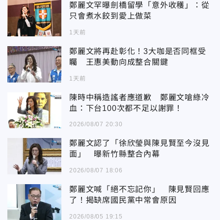
鄭麗文罕曝劍橋留學「意外收穫」：從
只會煮水餃到愛上做菜
1天前
鄭麗文將再赴彰化！3大咖是否同框受
矚 王惠美動向成整合關鍵
1天前
陳時中稱造謠者應道歉 鄭麗文嗆綠冷
血：下台100次都不足以謝罪！
2026/08/07 20:30
鄭麗文認了「徐欣瑩與陳見賢至今沒見
面」 曝新竹縣整合內幕
2026/08/07 18:06
鄭麗文喊「絕不忘記你」 陳見賢回應
了！揭缺席國民黨中常會原因
2026/08/05 19:15