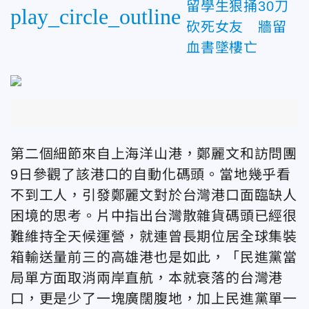
留學生狠捅30刀
play_circle_outline
砍死女友 牆留
血書墜樓亡
第二個細節來自上海洋山港，鄭麗文和訪問團
9日參觀了該港口的自動化碼頭。當地幾乎看
不到工人，引發鄭麗文對於台灣港口面臨缺人
困境的思考。片中指出台灣
散雜貨碼頭已經很
難維持全天候運營，就連曾長期位居全球集裝
箱輸送量前三的高雄港也是如此，「民進黨當
局單方面取消兩岸直航，本就衰落的台灣港
口，更是少了一塊廣闊腹地，加上民進黨單一