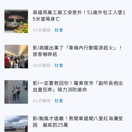
高雄燕巢工廠工安意外！51歲外包工人墜1
5米當場身亡
43分鐘前
社會
影/高鐵出事了「車廂內行動電源起火」！
旅客嚇奔逃
46分鐘前
社會
影/一定要救回你！羅東夜市「副所長抱出
血童狂奔」接力消防搶命
41分鐘前
社會
影/颱風才遠離！男開車違闖八里紅海灘受
困 最高罰25萬