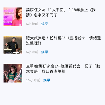
姜厚任女友「1人千面」？18年前上《我
猜》名字又不同了
6小時前
娛樂
肥大叔猝逝！粉絲團8/11直播喊卡：情緒還
沒整理好
6小時前
娛樂
直擊/金娜妍來台1年賺百萬代言 認了「動
念買房」鬆口置產規劃
15小時前
娛樂