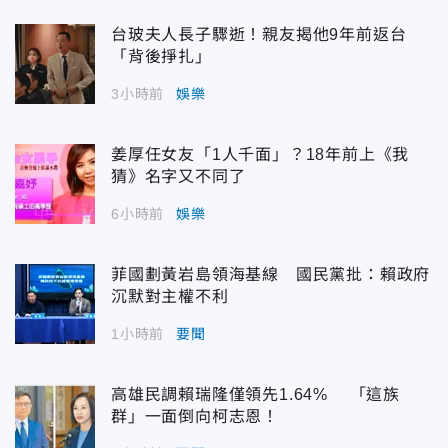
台玻夫人長子驟逝！親友揭他9年前返台
「背後掙扎」
3小時前
娛樂
姜厚任女友「1人千面」？18年前上《我
猜》名字又不同了
6小時前
娛樂
菲國劃黃岩島領海基線 國民黨批：賴政府
沉默對主權不利
1小時前
要聞
高雄民調賴瑞隆僅領先1.64% 「這族
群」一面倒向柯志恩！