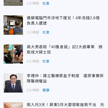
1小時前
社會
連鎖電腦門市涉地下匯兌！4年洗錢2.6億
負責人遭逮
2小時前
社會
高大男虐殺「40隻倉鼠」記2大過畢業 錄
取成大碩士班
2小時前
社會
李禮仲：建立醫療黑盒子制度 還原事實保
障醫病權益
2小時前
健康
剛入托3天！屏東3月大嬰發紫搶救不治 托