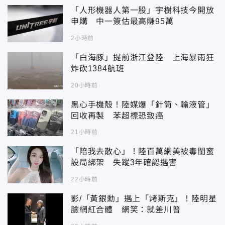
「人形機器人第一股」宇樹科技今開放
申購 中一簽估最高賺95萬
2小時前
「白海豚」提前浙江登陸 上海暴雨狂
炸砍1384航班
20小時前
黑心手機殼！陸媒爆「針筒、輸液管」
回收再製 苯超標恐致癌
21小時前
「陪我去散心」！陸百萬網美被毒閨蜜
設局綁架 失蹤3年確認遇害
22小時前
影/「黃銀勳」遇上「烤斯克」！陸明星
臉網紅合體 網笑：就差川普