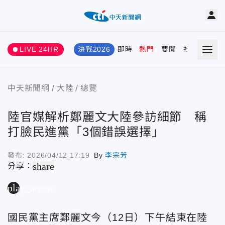
LIVE 24HR
決戰2026
即時
熱門
要聞
社會
娛樂
中天新聞網
大陸
總覽
陸官媒解析鄭麗文大陸參訪細節 稱
打臉民進黨「3個錯誤選擇」
發布:
2026/04/12 17:19
By
李宗芳
share
分享：
play_arrow
國民黨主席鄭麗文今（12日）下午結束在陸