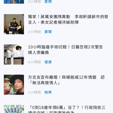
3小時前
要聞
獨家！蔣萬安團隊異動 李政軒請辭市府發
言人、美女記者楊沛緰助陣
2小時前
要聞
10小時腦瘤手術切錯！日醫忽視2次警告
婦人慘癱瘓
4小時前
健康
方志友宣布離婚！與楊銘威12年情變 認
「無法再做情人」
1小時前
娛樂
「0到18歲年領6萬」沒了？！行政院收三