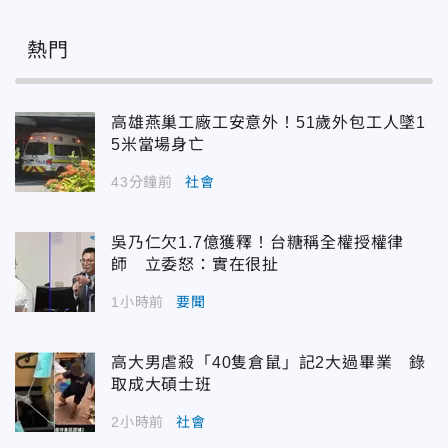
熱門
高雄燕巢工廠工安意外！51歲外包工人墜1
5米當場身亡
43分鐘前
社會
吳乃仁欠1.7億獲釋！台糖稱全權授權律
師 立委怒：實在很扯
1小時前
要聞
高大男虐殺「40隻倉鼠」記2大過畢業 錄
取成大碩士班
2小時前
社會