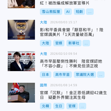
紅！被改編成解放軍宣導片
雪山救狐狸
AI
短劇
...
大陸
2026/03/03 15:17
影/和平委員會變「厭惡和平」！陸
官媒諷美片「1天流量破百萬」
大陸
官媒
新華社
...
大陸
2026/02/10 09:54
高市早苗壓倒性勝利 陸官媒認她
「不容小覷」：不樂見但須正視
日本
高市早苗
眾議院大選
...
國際
2026/01/08 14:59
官媒「沉默」！金正恩低調迎42歲生
日 疑憂外界關注其生母
北韓
生日
官媒
...