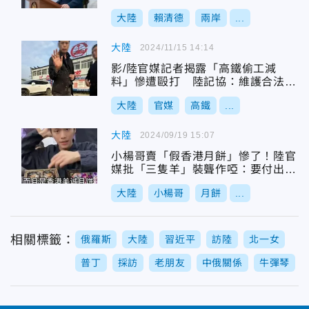
大陸
賴清德
兩岸
...
大陸
2024/11/15 14:14
影/陸官媒記者揭露「高鐵偷工減
料」慘遭毆打 陸記協：維護合法採
訪權益
大陸
官媒
高鐵
...
大陸
2024/09/19 15:07
小楊哥賣「假香港月餅」慘了！陸官
媒批「三隻羊」裝聾作啞：要付出代
價
大陸
小楊哥
月餅
...
相關標籤：
俄羅斯
大陸
習近平
訪陸
北一女
普丁
採訪
老朋友
中俄關係
牛彈琴