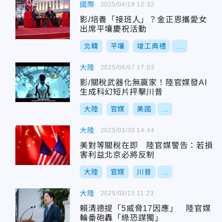
國際
2025/04/19 12:32
影/培養「接班人」？金正恩攜愛女
出席平壤慶祝活動
北韓
平壤
竣工典禮
...
大陸
2025/04/07 17:03
影/關稅武器化無贏家！陸官媒發AI
生成科幻短片抨擊川普
大陸
官媒
美國
...
大陸
2025/03/30 14:44
美對等關稅在即 陸官媒警告：若損
害利益北京必將反制
大陸
官媒
川普
...
大陸
2025/03/15 11:23
賴清德提「5威脅17因應」 陸官媒
輪番砲轟「綠恐謀獨」