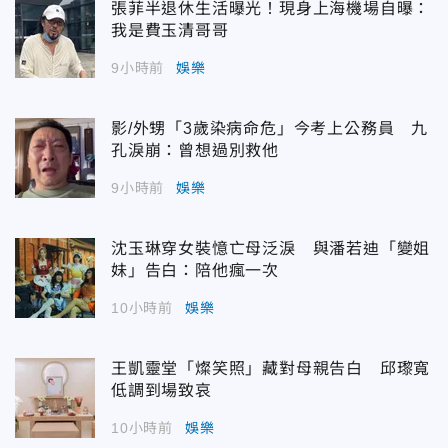
張菲半退休生活曝光！現身上海機場自曝：
我是費玉清哥哥
9小時前
娛樂
影/外甥「3歲染病命危」今考上公務員 九
孔淚崩：曾想過別救他
9小時前
娛樂
沈玉琳穿女裝憶亡母泛淚 與潘若迪「變姐
妹」告白：陪他瘋一次
10小時前
娛樂
王凱靈堂「燦笑照」藏對母親告白 邱瓈寬
低調到場致哀
10小時前
娛樂