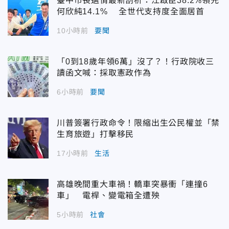
臺中市長選情最新剖析：江啟臣38.2%領先
何欣純14.1% 全世代支持度全面居首
10小時前
要聞
「0到18歲年領6萬」沒了？！行政院收三
讀函文喊：採取憲政作為
6小時前
要聞
川普簽署行政命令！限縮出生公民權並「禁
生育旅遊」打擊移民
17小時前
生活
高雄晚間重大車禍！轎車突暴衝「連撞6
車」 電桿、變電箱全遭殃
5小時前
社會