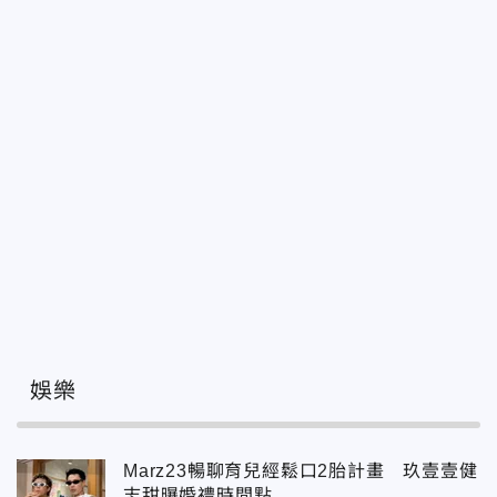
娛樂
Marz23暢聊育兒經鬆口2胎計畫 玖壹壹健
志甜曝婚禮時間點