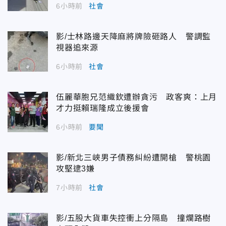
6小時前
社會
影/士林路邊天降麻將牌險砸路人 警調監
視器追來源
6小時前
社會
伍麗華胞兄范織欽遭辦貪污 政客爽：上月
才力挺賴瑞隆成立後援會
6小時前
要聞
影/新北三峽男子債務糾紛遭開槍 警桃園
攻堅逮3嫌
7小時前
社會
影/五股大貨車失控衝上分隔島 撞爛路樹