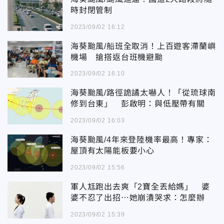
時封閉管制
2023/09/02 16:12
海葵颱風/船班全取消！上百遊客滯蘭嶼
機場 搶搭返台班機避颱
2023/09/02 16:10
海葵颱風/路徑詭譎太嚇人！「從琉球南
修到台東」 彭啟明：與低壓帶有關
2023/09/02 16:03
海葵颱風/4年來登陸機率最高！專家：
屋頂有太陽能板要小心
2023/09/02 15:56
軍人尪跑出去爽「2寶全丟給媽」 婆
婆不忍了出招⋯她崩潰哭求：怎麼辦
2023/09/02 15:39