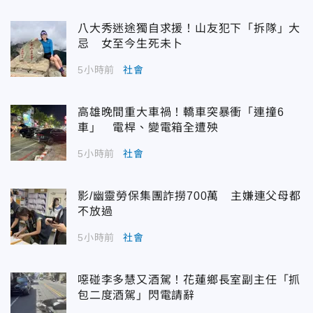
八大秀迷途獨自求援！山友犯下「拆隊」大
忌 女至今生死未卜
5小時前
社會
高雄晚間重大車禍！轎車突暴衝「連撞6
車」 電桿、變電箱全遭殃
5小時前
社會
影/幽靈勞保集團詐撈700萬 主嫌連父母都
不放過
5小時前
社會
噁碰李多慧又酒駕！花蓮鄉長室副主任「抓
包二度酒駕」閃電請辭