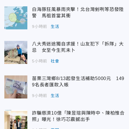
白海豚狂風暴雨夾擊！北台灣剉咧等恐發陸
警 馬祖首當其衝
9小時前
生活
八大秀迷途獨自求援！山友犯下「拆隊」大
忌 女至今生死未卜
5小時前
社會
苗栗三灣鄉8/13起發生活補助5000元 149
9名長者匯款入帳
9小時前
生活
詐騙慈濟10億「陳昱瑄與陳時中、陳柏惟合
照」曝光！徐巧芯震撼出手