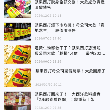
蘋果西打脫身全額交割！大飲處分資產
清償債務
2024/12/13 10:14
蘋果西打爆下市危機！母公司大飲「賣
地求生」 股價噴漲停
2024/07/16 17:40
連黃仁勳都救不了？蘋果西打恐掰啦…
母公司大飲「虧損4.4億」 最快2026
面臨下市
2024/06/20 13:25
蘋果西打母公司驚傳跳票！大飲回應了
2024/01/30 20:11
蘋果西打回來了！ 大西洋飲料證實
「2產線查驗過關」：將重新上架
2023/12/19 07:25