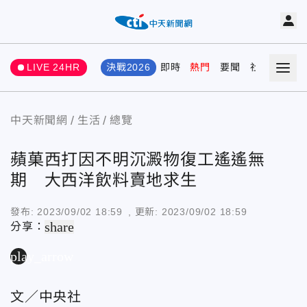
LIVE 24HR
決戰2026
即時
熱門
要聞
社會
娛樂
中天新聞網
生活
總覽
蘋菓西打因不明沉澱物復工遙遙無
期 大西洋飲料賣地求生
發布:
2023/09/02 18:59
, 更新:
2023/09/02 18:59
share
分享：
play_arrow
文／中央社