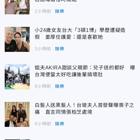
2小時前
娛樂
小24歲女友台大「3碩1博」學歷遭疑造
假 姜厚任護愛：還是喜歡她
3小時前
娛樂
姐夫AKIRA甜談父親節：兒子送的都好 曝
台灣便當太好吃讓後輩搞壞肚
8小時前
娛樂
白髮人送黑髮人！台玻夫人首發聲曝喪子之
痛 直言同情張柏芝處境
9小時前
娛樂