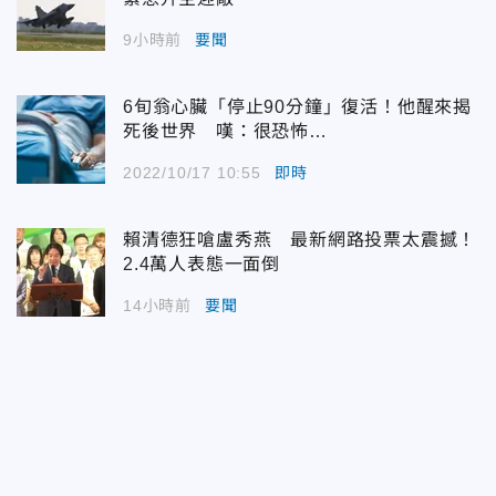
9小時前
要聞
6旬翁心臟「停止90分鐘」復活！他醒來揭
死後世界 嘆：很恐怖…
2022/10/17 10:55
即時
賴清德狂嗆盧秀燕 最新網路投票太震撼！
2.4萬人表態一面倒
14小時前
要聞