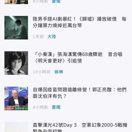
8小時前
要聞
陸男手搓AI劇暴紅！《歸墟》播放破億 每
分鐘算力燒掉近萬台幣
1天前
大陸
「小秦漢」張海漢驚傳68歲驟逝 昔合唱
〈明天會更好〉引追憶
10小時前
娛樂
自爆因疫苗問題遠離綠營！郭正亮酸：他們
跟沈伯洋有仇？
4小時前
要聞
直擊漢光42號Day 3 空軍幻象2000-5戰機
緊急升空迎敵