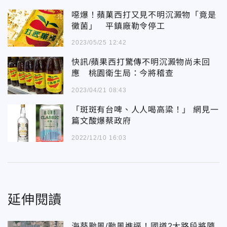
噁爆！蘋菓西打又見不明沉澱物「竟是
黴菌」 平鎮廠勒令停工
2023/05/25 12:42
快訊/蘋果西打驚傳不明沉澱物尚未回
應 桃園衛生局：今將稽查
2023/04/21 08:43
「斑斑有台啤、人人喝高粱！」 網見一
篇文酸爆蔡政府
2022/12/10 16:03
延伸閱讀
海葵颱風/颱風進逼！國道2大路段將隨