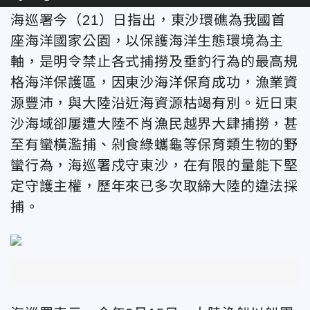
海巡署今（21）日指出，東沙環礁為我國首
座海洋國家公園，以保護海洋生態環境為主
軸，是明令禁止各式捕撈及垂釣行為的最高規
格海洋保護區，因東沙海洋保育成功，漁業資
源豐沛，與大陸沿近海資源枯竭有別。近日東
沙海域卻屢遭大陸不肖漁民越界大肆捕撈，甚
至有蠻橫濫捕、剁食綠蠵龜等保育類生物的野
蠻行為，海巡署戍守東沙，在有限的量能下堅
定守護主權，歷年來已多次取締大陸的違法採
捕。