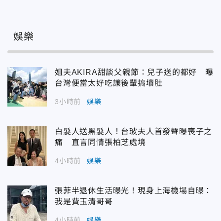
娛樂
姐夫AKIRA甜談父親節：兒子送的都好 曝
台灣便當太好吃讓後輩搞壞肚
3小時前
娛樂
白髮人送黑髮人！台玻夫人首發聲曝喪子之
痛 直言同情張柏芝處境
4小時前
娛樂
張菲半退休生活曝光！現身上海機場自曝：
我是費玉清哥哥
4小時前
娛樂