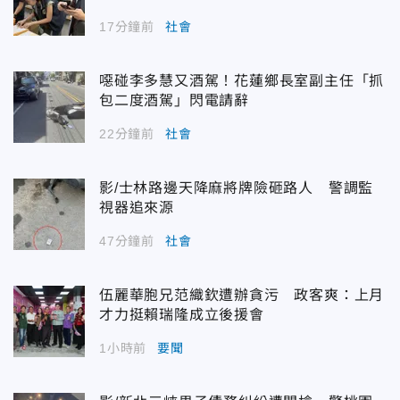
17分鐘前
社會
噁碰李多慧又酒駕！花蓮鄉長室副主任「抓
包二度酒駕」閃電請辭
22分鐘前
社會
影/士林路邊天降麻將牌險砸路人 警調監
視器追來源
47分鐘前
社會
伍麗華胞兄范織欽遭辦貪污 政客爽：上月
才力挺賴瑞隆成立後援會
1小時前
要聞