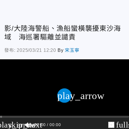
影/大陸海警船、漁船蠻橫襲擾東沙海
域 海巡署驅離並譴責
發布: 2025/03/21 12:20
By
宋玉寧
play_arrow
play_arrow
skip_next
ful
00:00
00:00