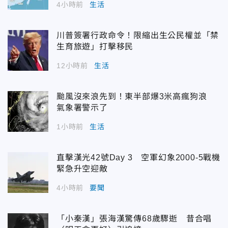
4小時前
生活
川普簽署行政命令！限縮出生公民權並「禁
生育旅遊」打擊移民
12小時前
生活
颱風沒來浪先到！東半部爆3米高瘋狗浪
氣象署警示了
1小時前
生活
直擊漢光42號Day 3 空軍幻象2000-5戰機
緊急升空迎敵
4小時前
要聞
「小秦漢」張海漢驚傳68歲驟逝 昔合唱