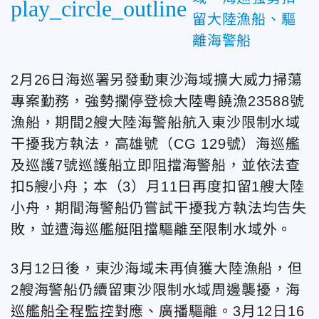
play_circle_outline
留大陸漁船、驅
離海警船
2月26日海巡署另發動東沙海域擴大威力掃蕩
專案勤務，強勢攔停登檢大陸粵饒漁23588號
漁船，期間2艘大陸海警船航入東沙限制水域
干擾我方執法，高雄號（CG 129號）海巡艦
及巡護7號巡護船立即阻擋海警船，並依法查
扣5艘小舟；本（3）月11日再度扣留1艘大陸
小舟，期間海警船仍嘗試干擾我方執法均告失
敗，並遭海巡艦艇阻擋驅離至限制水域外。
3月12日後，東沙海域未再偵獲大陸漁船，但
2艘海警船仍續留東沙限制水域周邊襲擾，海
巡艦船全程監控對應、廣播驅離。3月12日16