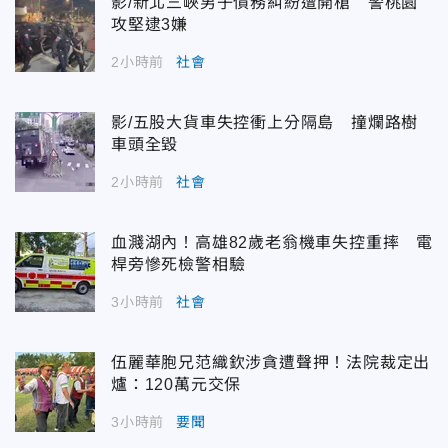
影/新北三峽男子債務糾紛遭開槍 警桃園
攻堅逮3嫌
2小時前
社會
影/五股大貨車失控衝上分隔島 撞爛路樹
車頭全毀
2小時前
社會
血濺湖內！高雄82歲老翁機車失控重摔 電
桿旁慘死檢警相驗
3小時前
社會
伍麗華胞兄范織欽涉貪遭聲押！法院裁定出
爐：120萬元交保
3小時前
要聞