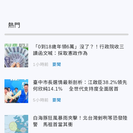
熱門
「0到18歲年領6萬」沒了？！行政院收三
讀函文喊：採取憲政作為
1小時前
要聞
臺中市長選情最新剖析：江啟臣38.2%領先
何欣純14.1% 全世代支持度全面居首
5小時前
要聞
白海豚狂風暴雨夾擊！北台灣剉咧等恐發陸
警 馬祖首當其衝