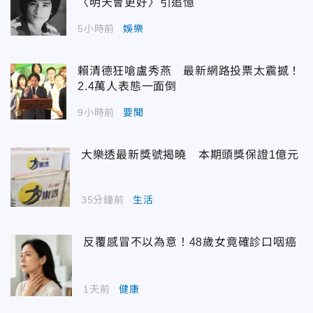
〈明天會更好〉引追憶
5小時前
娛樂
賴清德狂嗆盧秀燕 最新網路投票太震撼！
2.4萬人表態一面倒
9小時前
要聞
大樂透最新獎號揭曉 本期頭獎保證1億元
35分鐘前
生活
反覆感冒不以為意！48歲女竟確診口咽癌
1天前
健康