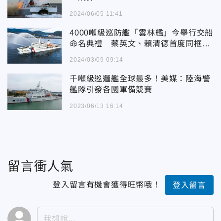
2024/06/05 11:41
4000噸級巡防艦「雲林艦」今舉行交船
命名典禮 蔡英文、賴清德首度同框出
席
2024/03/09 09:14
千噸級巡邏艦全球最多！美媒：陸海警
艦隊引發各國軍備競賽
2023/06/13 16:14
留言衝人氣
登入留言有機會獲得旺幣哦！
登入留言