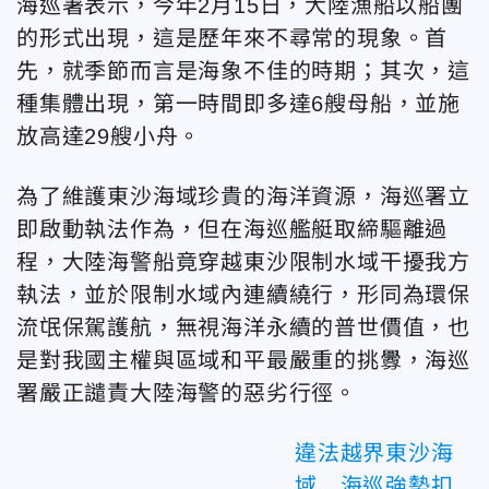
海巡署表示，今年2月15日，大陸漁船以船團
的形式出現，這是歷年來不尋常的現象。首
先，就季節而言是海象不佳的時期；其次，這
種集體出現，第一時間即多達6艘母船，並施
放高達29艘小舟。
為了維護東沙海域珍貴的海洋資源，海巡署立
即啟動執法作為，但在海巡艦艇取締驅離過
程，大陸海警船竟穿越東沙限制水域干擾我方
執法，並於限制水域內連續繞行，形同為環保
流氓保駕護航，無視海洋永續的普世價值，也
是對我國主權與區域和平最嚴重的挑釁，海巡
署嚴正譴責大陸海警的惡劣行徑。
違法越界東沙海
域 海巡強勢扣