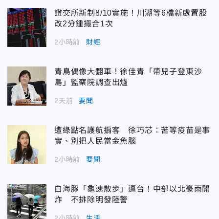
證交所新制8/10實施！川湖等6檔新處置股
改2分鍾撮合1次
2小時前
財經
青鳥偶像大翻車！徐佳青「帶兒子登東沙
島」監察院調查出爐
2天前
要聞
遭綠點名護航掮客 徐巧芯：苦等疫苗是事
實、別把人民當金魚腦
2小時前
要聞
白海豚「龜速散步」逼台！中部以北豪雨開
炸 不排除明發陸警
2小時前
生活