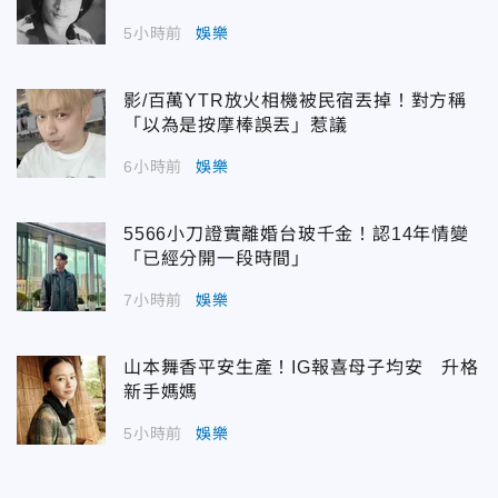
5小時前
娛樂
影/百萬YTR放火相機被民宿丟掉！對方稱
「以為是按摩棒誤丟」惹議
6小時前
娛樂
5566小刀證實離婚台玻千金！認14年情變
「已經分開一段時間」
7小時前
娛樂
山本舞香平安生產！IG報喜母子均安 升格
新手媽媽
5小時前
娛樂