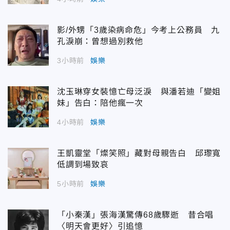
影/外甥「3歲染病命危」今考上公務員 九
孔淚崩：曾想過別救他
3小時前
娛樂
沈玉琳穿女裝憶亡母泛淚 與潘若迪「變姐
妹」告白：陪他瘋一次
4小時前
娛樂
王凱靈堂「燦笑照」藏對母親告白 邱瓈寬
低調到場致哀
5小時前
娛樂
「小秦漢」張海漢驚傳68歲驟逝 昔合唱
〈明天會更好〉引追憶