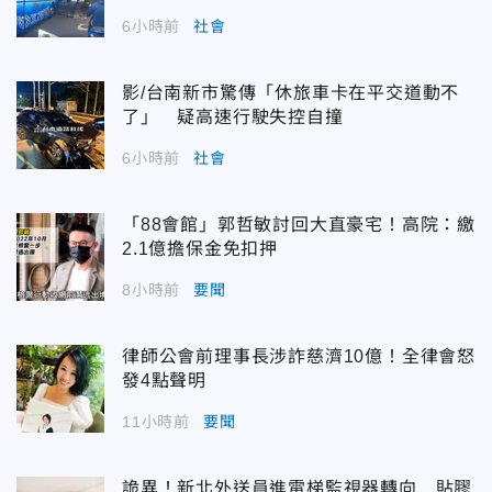
6小時前
社會
影/台南新市驚傳「休旅車卡在平交道動不
了」 疑高速行駛失控自撞
6小時前
社會
「88會館」郭哲敏討回大直豪宅！高院：繳
2.1億擔保金免扣押
8小時前
要聞
律師公會前理事長涉詐慈濟10億！全律會怒
發4點聲明
11小時前
要聞
詭異！新北外送員進電梯監視器轉向 貼膠