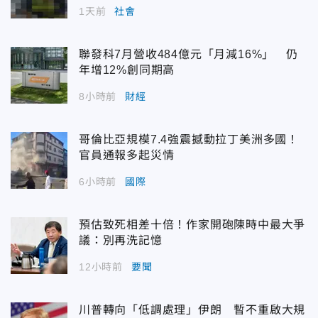
1天前
社會
聯發科7月營收484億元「月減16%」 仍
年增12%創同期高
8小時前
財經
哥倫比亞規模7.4強震撼動拉丁美洲多國！
官員通報多起災情
6小時前
國際
預估致死相差十倍！作家開砲陳時中最大爭
議：別再洗記憶
12小時前
要聞
川普轉向「低調處理」伊朗 暫不重啟大規