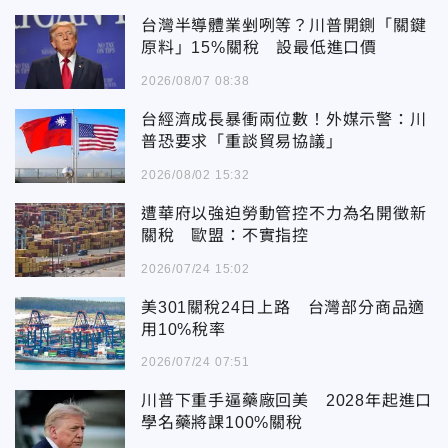
台灣半導體業剉咧等？川普開鍘「關鍵
原料」15%關稅 設最低進口價
2026/08/07 08:38
台經濟成長暴衝兩位數！外媒示警：川
普恐要求「重談貿易協議」
2026/08/02 15:32
遭華府以強迫勞動管控不力為名開徵新
關稅 歐盟：不實指控
2026/07/24 15:02
美301關稅24日上路 台灣部分商品適
用10%稅率
2026/07/24 07:51
川普下重手逼藥廠回美 2028年起進口
學名藥將課100%關稅