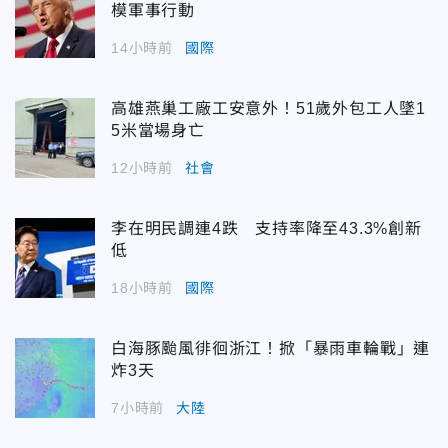
模軍事行動
14小時前
國際
高雄燕巢工廠工安意外！51歲外包工人墜1
5米當場身亡
12小時前
社會
李在明民調連4跌 支持率降至43.3%創新
低
18小時前
國際
白海豚颱風徘徊浙江！掀「暴雨車輪戰」連
炸3天
7小時前
大陸