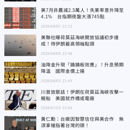
美7月非農減2.3萬人！失業率意外降至
4.1% 台指期夜盤大漲745點
2026/08/07 21:13
美聯社曝荷莫茲海峽開放協議初步達
成！待伊朗最高領袖點頭
2026/08/05 22:46
油降金升現「蹺蹺板效應」！升息預期
降溫 國際金價上揚
2026/08/03 21:45
川普放狠話！伊朗在荷莫茲海峽攻擊一
艘船 美國就炸橋或電廠
2026/07/22 22:54
黃仁勳：台廠因智慧信任與美合作 無
須拿槍指著台灣的頭！