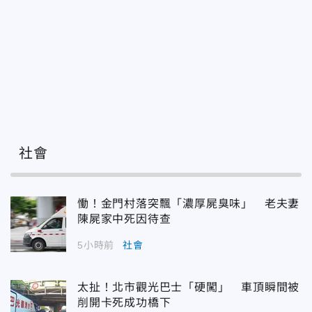
社會
慟！金門村落突飄「濃厚屍臭味」 老夫妻
陳屍家中死因待查
5小時前
社會
太扯！北市觀光巴士「硬闖」 車頂瞬間被
削開卡死成功橋下