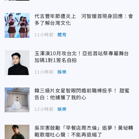
代言豐年節遭炎上 河智媛首現身回應：會
多了解台灣文化
11小時前
體育
玉澤演10月攻台北！亞巡首站祭專屬舞台
加碼1對1簽名自拍
11小時前
娛樂
韓三級片女星智眼閃婚前職棒投手！ 甜蜜
告白：他擄獲了我的心
12小時前
娛樂
吳宗憲鼓勵「早餐店周杰倫」追夢！黃珌轉
戰歌壇吐心聲：不能再退縮了