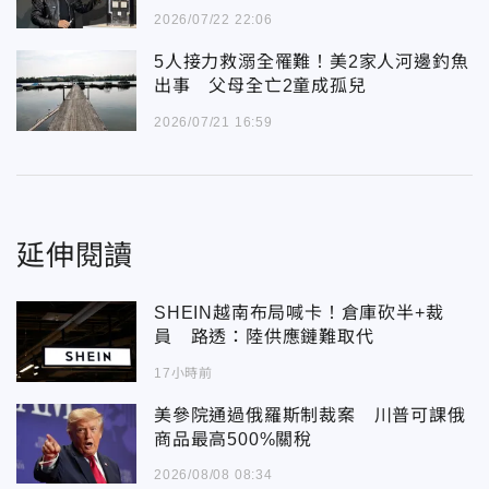
2026/07/22 22:06
5人接力救溺全罹難！美2家人河邊釣魚
出事 父母全亡2童成孤兒
2026/07/21 16:59
延伸閱讀
SHEIN越南布局喊卡！倉庫砍半+裁
員 路透：陸供應鏈難取代
17小時前
美參院通過俄羅斯制裁案 川普可課俄
商品最高500%關稅
2026/08/08 08:34