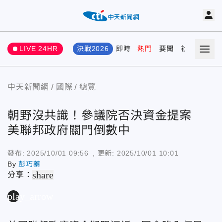
LIVE 24HR
決戰2026
即時
熱門
要聞
社會
娛樂
中天新聞網
國際
總覽
朝野沒共識！參議院否決資金提案
美聯邦政府關門倒數中
發布:
2025/10/01 09:56
, 更新:
2025/10/01 10:01
By
彭巧蓁
share
分享：
play_arrow