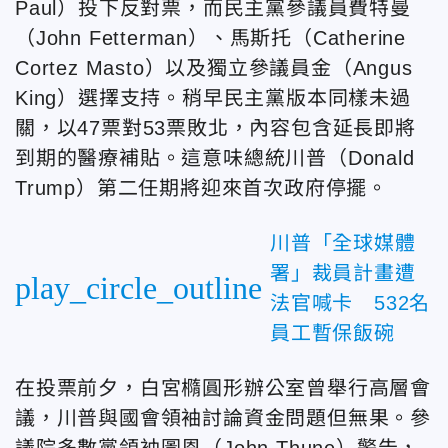
Paul）投下反對票，而民主黨參議員費特曼
（John Fetterman）、馬斯托（Catherine
Cortez Masto）以及獨立參議員金（Angus
King）選擇支持。稍早民主黨版本同樣未過
關，以47票對53票敗北，內容包含延長即將
到期的醫療補貼。這意味總統川普（Donald
Trump）第二任期將迎來首次政府停擺。
川普「全球媒體
署」裁員計畫遭
play_circle_outline
法官喊卡 532名
員工暫保飯碗
在投票前夕，白宮橢圓形辦公室曾舉行高層會
議，川普與國會領袖討論資金問題但無果。參
議院多數黨領袖圖恩（John Thune）警告，