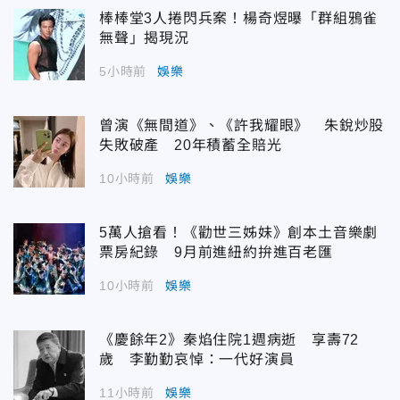
棒棒堂3人捲閃兵案！楊奇煜曝「群組鴉雀
無聲」揭現況
5小時前
娛樂
曾演《無間道》、《許我耀眼》 朱銳炒股
失敗破產 20年積蓄全賠光
10小時前
娛樂
5萬人搶看！《勸世三姊妹》創本土音樂劇
票房紀錄 9月前進紐約拚進百老匯
10小時前
娛樂
《慶餘年2》秦焰住院1週病逝 享壽72
歲 李勤勤哀悼：一代好演員
11小時前
娛樂