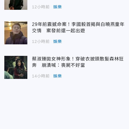
12小時前
娛樂
29年前震撼命案！李國毅首揭與白曉燕童年
交情 案發前還一起出遊
12小時前
娛樂
蔡淑臻拋女神形象！穿破衣披頭散髮森林狂
奔 崩潰喊：喪屍不好當
14小時前
娛樂