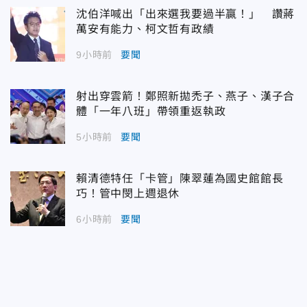
沈伯洋喊出「出來選我要過半贏！」 讚蔣
萬安有能力、柯文哲有政績
9小時前
要聞
射出穿雲箭！鄭照新拋禿子、燕子、漢子合
體「一年八班」帶領重返執政
5小時前
要聞
賴清德特任「卡管」陳翠蓮為國史館館長
巧！管中閔上週退休
6小時前
要聞