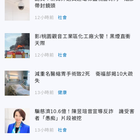
帶封鏡頭
12小時前
社會
影/桃園觀音工業區化工廠火警！黑煙直衝
天際
12小時前
社會
減重名醫縮胃手術致2死 衛福部揭10大疏
失
13小時前
健康
騙慈濟10.6億！陳昱瑄昔宣導反詐 譏受害
者「愚痴」片段被挖
13小時前
社會