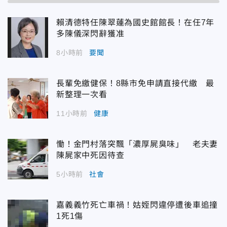
賴清德特任陳翠蓮為國史館館長！在任7年
多陳儀深閃辭獲准
8小時前
要聞
長輩免繳健保！8縣市免申請直接代繳 最
新整理一次看
11小時前
健康
慟！金門村落突飄「濃厚屍臭味」 老夫妻
陳屍家中死因待查
5小時前
社會
嘉義義竹死亡車禍！姑姪閃違停遭後車追撞
1死1傷