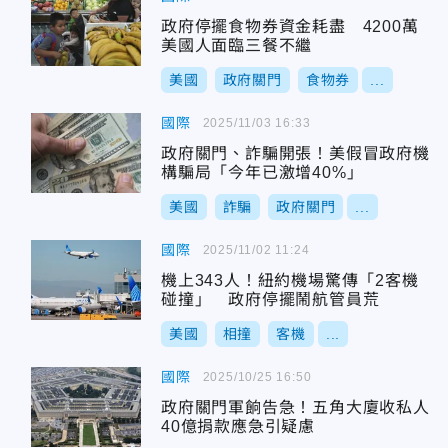
政府停擺食物券資金耗盡 4200萬
美國人面臨三餐不繼
美國
政府關門
食物券
...
國際
2025/11/03 16:33
政府關門、詐騙開張！美假冒政府機
構騙局「今年已激增40%」
美國
詐騙
政府關門
...
國際
2025/11/02 11:24
機上343人！紐約機場驚傳「2客機
碰撞」 政府停擺鬧航管員荒
美國
相撞
客機
...
國際
2025/10/25 16:50
政府關門軍餉告急！五角大廈收私人
40億捐款應急引疑慮