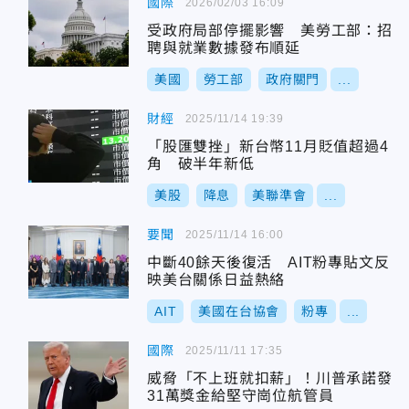
國際
2026/02/03 16:09
受政府局部停擺影響 美勞工部：招
聘與就業數據發布順延
美國
勞工部
政府關門
...
財經
2025/11/14 19:39
「股匯雙挫」新台幣11月貶值超過4
角 破半年新低
美股
降息
美聯準會
...
要聞
2025/11/14 16:00
中斷40餘天後復活 AIT粉專貼文反
映美台關係日益熱絡
AIT
美國在台協會
粉專
...
國際
2025/11/11 17:35
威脅「不上班就扣薪」！川普承諾發
31萬獎金給堅守崗位航管員