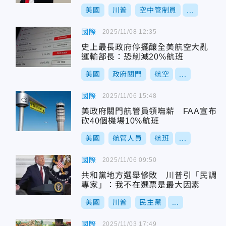
美國
川普
空中管制員
...
國際
2025/11/08 12:35
史上最長政府停擺釀全美航空大亂
運輸部長：恐削減20%航班
美國
政府關門
航空
...
國際
2025/11/06 15:48
美政府關門航管員領嘸薪 FAA宣布
砍40個機場10%航班
美國
航管人員
航班
...
國際
2025/11/06 09:50
共和黨地方選舉慘敗 川普引「民調
專家」：我不在選票是最大因素
美國
川普
民主黨
...
國際
2025/11/03 17:49