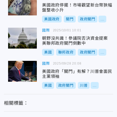
美國政府停擺！市場觀望新台幣狹幅
盤整收小升
美國政府
關門
政府關門
...
國際
2025/10/01 10:01
朝野沒共識！參議院否決資金提案
美聯邦政府關門倒數中
美國
聯邦政府
政府關門
...
國際
2025/09/28 20:08
美國政府「關門」有解？川普會面民
主黨領袖
美國
政府關門
川普
...
相關標籤：