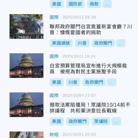
美國
國防部
捐款
...
國際
2025/10/21 09:28
聯邦政府關門白宮竟蓋新宴會廳？川
普：慷慨愛國者的捐助
美國總統
川普
政府關門
...
國際
2025/10/11 16:34
白宮預算管理局宣布進行大規模裁
員 被視為對民主黨施壓手段
美國
川普
政府關門
...
國際
2025/10/04 15:07
撥款法案陷僵局！眾議院10/14前不
排議程 共和黨決意拉長戰線
美國
政府關門
眾議院
...
財經
2025/10/01 20:00