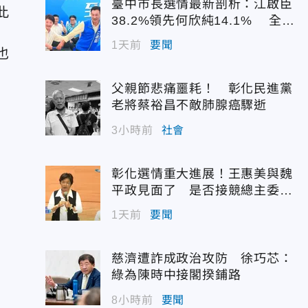
臺中市長選情最新剖析：江啟臣
此
38.2%領先何欣純14.1% 全世
代支持度全面居首
1天前
要聞
也
父親節悲痛噩耗！ 彰化民進黨
老將蔡裕昌不敵肺腺癌驟逝
3小時前
社會
彰化選情重大進展！王惠美與魏
平政見面了 是否接競總主委態
度曝光
1天前
要聞
慈濟遭詐成政治攻防 徐巧芯：
綠為陳時中接閣揆鋪路
8小時前
要聞