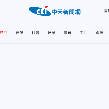
星
熱門
要聞
社會
娛樂
體育
生活
國際