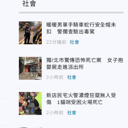
社會
暖暖男單手騎車蛇行安全帽未
扣 警攔查驗出毒駕
22分鐘前
社會
獨/北市驚傳恐怖死亡案 女子抱
嬰屍走進派出所
2小時前
社會
新店民宅火警濃煙狂竄無人受
傷 1貓咪受困火場死亡
2小時前
社會