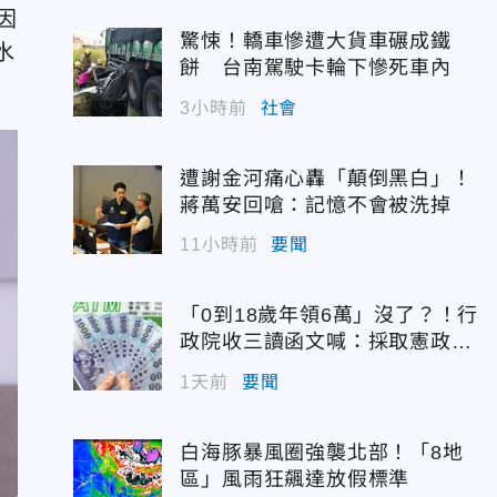
因
驚悚！轎車慘遭大貨車碾成鐵
水
餅 台南駕駛卡輪下慘死車內
3小時前
社會
遭謝金河痛心轟「顛倒黑白」！
蔣萬安回嗆：記憶不會被洗掉
11小時前
要聞
「0到18歲年領6萬」沒了？！行
政院收三讀函文喊：採取憲政作
為
1天前
要聞
白海豚暴風圈強襲北部！「8地
區」風雨狂飆達放假標準