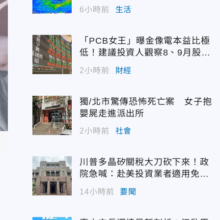
6小時前
生活
「PCB女王」曝金像電本益比極
低！建議投資人觀察8、9月股價
再布局
2小時前
財經
獨/北市驚傳恐怖死亡案 女子抱
嬰屍走進派出所
2小時前
社會
川普多晶矽關稅大刀砍下來！政
院急喊：赴美投資業者適用免稅
配額
14小時前
要聞