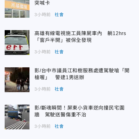
突喊卡
3小時前
社會
高雄有線電視施工員陳屍車內 躺12hrs
「窗戶半開」被保全發現
3小時前
社會
影/台中市議員江和樹服務處遭駕駛嗆「開
槍喔」 警逮1男送辦
3小時前
社會
影/斷魂瞬間！屏東小貨車逆向撞民宅圍
牆 駕駛送醫傷重不治
3小時前
社會