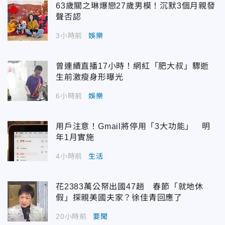
63歲關之琳爆戀27歲男模！沉默3個月親發
聲否認
3小時前
娛樂
曾連續直播17小時！網紅「肥大叔」驟逝
生前激瘦身形曝光
6小時前
娛樂
用戶注意！Gmail將停用「3大功能」 明
年1月實施
4小時前
生活
花2383萬公帑出國47趟 春節「就地休
假」探親美國夫家？徐佳青回應了
20小時前
要聞