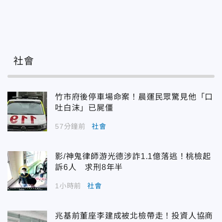
社會
竹市府後停車場命案！晨運民眾驚見他「口
吐白沫」已屍僵
57分鐘前
社會
影/神鬼律師游光德涉詐1.1億落逃！桃檢起
訴6人 求刑8年半
1小時前
社會
兆基前董座李建成被北檢帶走！投資人協商