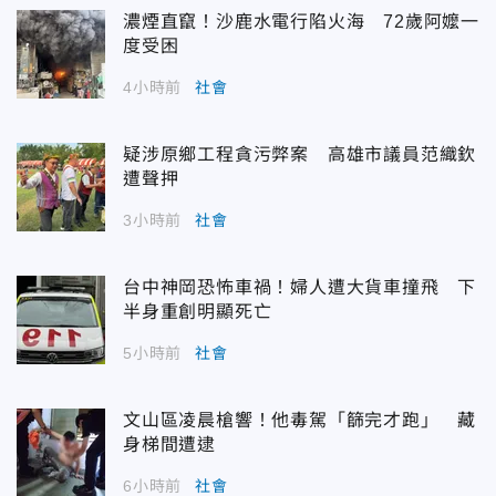
濃煙直竄！沙鹿水電行陷火海 72歲阿嬤一
度受困
4小時前
社會
疑涉原鄉工程貪污弊案 高雄市議員范織欽
遭聲押
3小時前
社會
台中神岡恐怖車禍！婦人遭大貨車撞飛 下
半身重創明顯死亡
5小時前
社會
文山區凌晨槍響！他毒駕「篩完才跑」 藏
身梯間遭逮
6小時前
社會