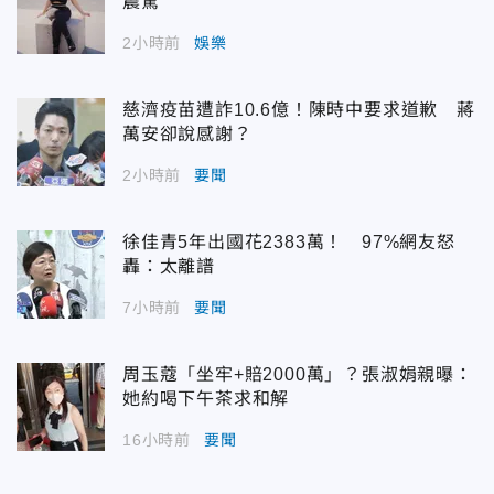
震驚
2小時前
娛樂
慈濟疫苗遭詐10.6億！陳時中要求道歉 蔣
萬安卻說感謝？
2小時前
要聞
徐佳青5年出國花2383萬！ 97%網友怒
轟：太離譜
7小時前
要聞
周玉蔻「坐牢+賠2000萬」？張淑娟親曝：
她約喝下午茶求和解
16小時前
要聞