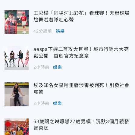
王彩樺「同場河北彩花」看球賽！天母球場
尬舞啦啦隊吐心聲
42分鐘前
娛樂
aespa下週二首攻大巨蛋！城市行銷六大亮
點公開 首創官方紀念章
2小時前
娛樂
埃及知名女星哈里發涉毒被判死！引發社會
震驚
2小時前
娛樂
63歲關之琳爆戀27歲男模！沉默3個月親發
聲否認