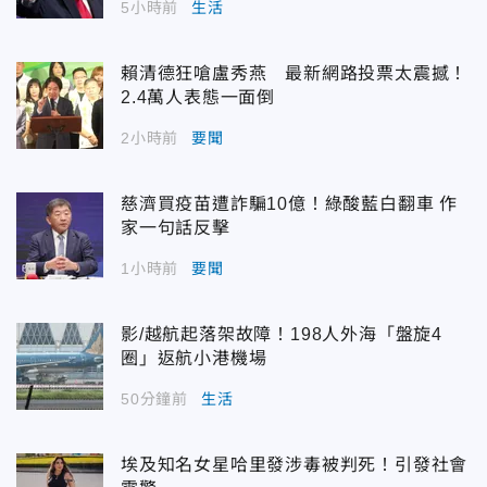
5小時前
生活
賴清德狂嗆盧秀燕 最新網路投票太震撼！
2.4萬人表態一面倒
2小時前
要聞
慈濟買疫苗遭詐騙10億！綠酸藍白翻車 作
家一句話反擊
1小時前
要聞
影/越航起落架故障！198人外海「盤旋4
圈」返航小港機場
50分鐘前
生活
埃及知名女星哈里發涉毒被判死！引發社會