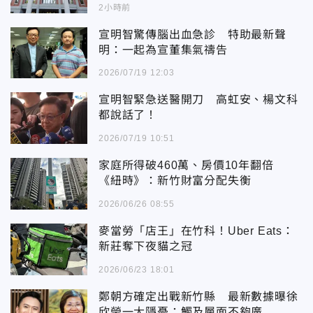
2小時前
宣明智驚傳腦出血急診 特助最新聲
明：一起為宣董集氣禱告
2026/07/19 12:03
宣明智緊急送醫開刀 高虹安、楊文科
都說話了！
2026/07/19 10:51
家庭所得破460萬、房價10年翻倍
《紐時》：新竹財富分配失衡
2026/06/26 08:55
麥當勞「店王」在竹科！Uber Eats：
新莊奪下夜貓之冠
2026/06/23 18:01
鄭朝方確定出戰新竹縣 最新數據曝徐
欣瑩一大隱憂：觸及層面不夠廣