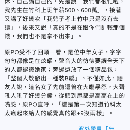
休、自己講自己的，先是說「我們都很忙啦，
我先生在竹科上班年薪500、600萬」，接著
又講了好幾次「我兒子考上竹中只是沒有去
讀」，後來又說「真的不是在跟你們計較那個
錢，我們也不是拿不出來」。
原PO受不了回頭一看，是位中年女子，字字
句句都像是在炫耀，聲音大的彷彿要讓全天下
的人都認識她家；旁邊還放了一個精品包，
「整個人散發出一種裝B感」。不僅如此，聽
友人說，這名女子先前還曾在大廳暴怒，大聲
吼人吼了好幾分鐘，從頭到尾都是高高在上的
嘴臉，原PO直呼，「還是第一次知道竹科太
太瘋起來給人的感覺真的跟+9沒兩樣」。
窗外驚見「無