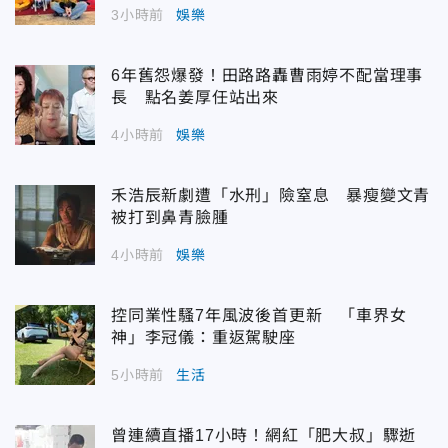
3小時前
娛樂
6年舊怨爆發！田路路轟曹雨婷不配當理事
長 點名姜厚任站出來
4小時前
娛樂
禾浩辰新劇遭「水刑」險窒息 暴瘦變文青
被打到鼻青臉腫
4小時前
娛樂
控同業性騷7年風波後首更新 「車界女
神」李冠儀：重返駕駛座
5小時前
生活
曾連續直播17小時！網紅「肥大叔」驟逝