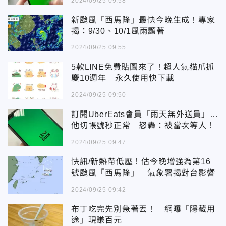
2024/09/25 09:58
新颱風「西馬隆」最快今晚生成！專家
揭：9/30、10/1風雨顯著
2024/09/25 09:55
5款LINE免費貼圖來了！超人氣貓爪抓
慶10週年 永久使用快下載
2024/09/25 09:50
訂閱UberEats會員「雨天無外送員」…
他切帳號秒正常 怒轟：被當次等人！
2024/09/25 09:47
快訊/新熱帶低壓！估今晚增強為第16
號颱風「西馬隆」 氣象署揭對台影響
2024/09/25 09:42
布丁吃完先別急著丟！ 網曝「隱藏用
途」現賺百元