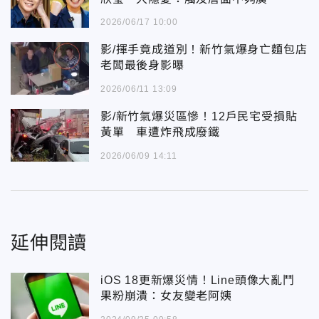
2026/06/17 10:00
影/揮手竟成道別！新竹氣爆身亡麵包店
老闆最後身影曝
2026/06/11 13:09
影/新竹氣爆災區慘！12戶民宅受損貼
黃單 車遭炸飛成廢鐵
2026/06/09 14:11
延伸閱讀
iOS 18更新爆災情！Line頭像大亂鬥
果粉崩潰：女友變老阿姨