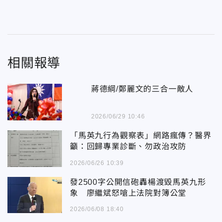
相關報導
蔣德綱/鄭麗文的三合一敵人
2026/06/29 10:46
「馬英九行為觀察表」網路瘋傳？醫界
籲：回歸專業診斷、勿政治攻防
2026/06/26 10:39
發2500字公開信砲轟楊渡毀馬英九形
象 廖繼斌怒嗆上法院對簿公堂
2026/06/08 18:40