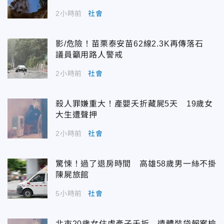
2小時前
社會
影/危險！苗栗泰安苗62線2.3K再傳落石
議員籲用路人警戒
2小時前
社會
殺人罪嫌重大！產嬰夭折藏屍5天 19歲女
大生遭聲押
2小時前
社會
驚悚！過了退房時間 高雄58歲男一絲不掛
陳屍旅館
5小時前
社會
北市20歲女住處產子夭折 遺體裝袋報案檢