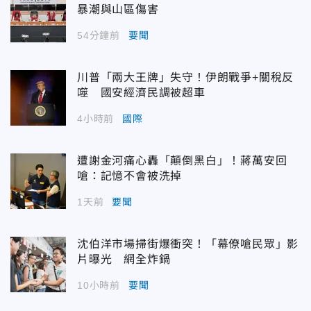
暴潮與山區傷害
54分鐘前
要聞
川普「兩大王牌」失守！伊朗戰爭+關稅反
噬 國安經濟民調被超車
4小時前
國際
遭謝金河痛心轟「顛倒黑白」！蔣萬安回
嗆：記憶不會被洗掉
1天前
要聞
沈伯洋市場掃街爆衝突！「幕僚嗆民眾」影
片曝光 網全炸鍋
10小時前
要聞