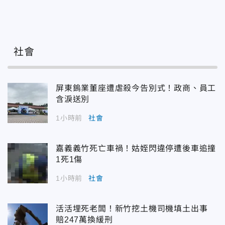
社會
屏東鎢業董座遭虐殺今告別式！政商、員工
含淚送別
1小時前
社會
嘉義義竹死亡車禍！姑姪閃違停遭後車追撞
1死1傷
1小時前
社會
活活埋死老闆！新竹挖土機司機填土出事
賠247萬換緩刑