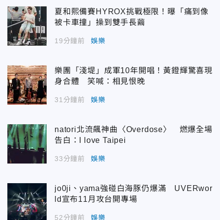
夏和熙備賽HYROX挑戰極限！曝「痛到像
被卡車撞」操到雙手長繭
19分鐘前
娛樂
樂團「淺堤」成軍10年開唱！黃鐙輝驚喜現
身合體 笑喊：相見恨晚
31分鐘前
娛樂
natori北流飆神曲〈Overdose〉 燃爆全場
告白：I love Taipei
33分鐘前
娛樂
jo0ji、yama強碰白海豚仍爆滿 UVERwor
ld宣布11月攻台開專場
52分鐘前
娛樂