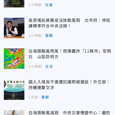
1小時前
社會
吳思瑤批蔣萬安沒放颱風假 北市府：停班
課標準符合中央法規！
3小時前
要聞
白海豚颱風甩尾！雨彈轟炸「11縣市」至明
日 山區防坍方
1小時前
生活
國人入境烏干達遭扣護照被遣返！外交部：
持續連繫交涉
1天前
要聞
白海豚颱風減弱 中央災害應變中心：嚴防