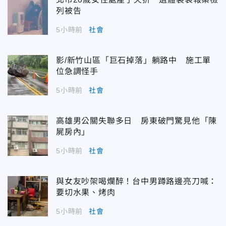
列被告
5小時前
社會
影/新竹山區「巨石掉落」躺路中 施工單
位急調怪手
5小時前
社會
高雄男公關失聯多日 房東破門驚見他「陳
屍房內」
5小時前
社會
與女友吵架喝爛醉！台中男蹲路邊亮刀喊：
要切水果、烤肉
5小時前
社會