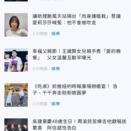
讓助理颱風天站陽台「肉身護植栽」惹議
愛莉莎莎喊冤：他不會被吹走
1小時前
娛樂
幸福父親節！王識賢女兒親手煮「愛的晚
餐」 父女溫馨互動罕曝光
2小時前
娛樂
《吃桌》前進紐約時報廣場辦婚宴！ 浩
子、千千奔走助新娘圓夢
2小時前
娛樂
吳建豪慶48歲生日！周渝民苦練吉他獻唱送
驚喜 阿信感性告白