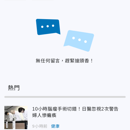
無任何留言，趕緊搶頭香！
熱門
10小時腦瘤手術切錯！日醫忽視2次警告
婦人慘癱瘓
9小時前
健康