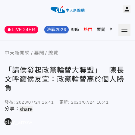
LIVE 24HR
決戰2026
即時
熱門
要聞
社會
娛樂
中天新聞網
要聞
總覽
「請侯發起政黨輪替大聯盟」 陳長
文呼籲侯友宜：政黨輪替高於個人勝
負
發布:
2023/07/24 16:41
, 更新:
2023/07/24 16:41
share
分享：
play_arrow