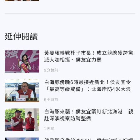
延伸閱讀
黃嫈珺轉戰朴子市長！成立競總獲跨黨
派大咖相挺、侯友宜力薦
9分鐘前
白海豚傍晚6時最接近新北！侯友宜令
「最高等級戒備」：北海岸防4米大浪
6小時前
白海豚來襲！侯友宜緊盯新北漁港 親
赴深澳視察防颱整備
1天前