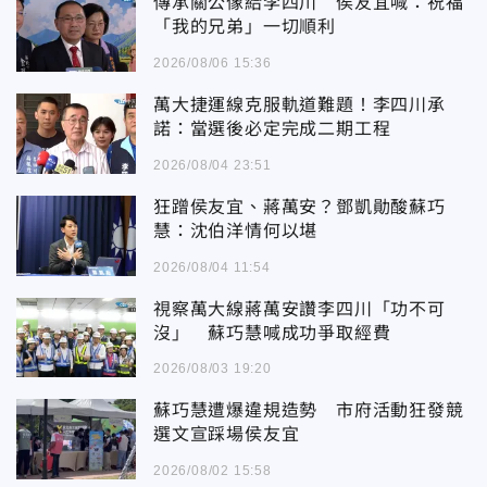
傳承關公像給李四川 侯友宜喊：祝福
「我的兄弟」一切順利
2026/08/06 15:36
萬大捷運線克服軌道難題！李四川承
諾：當選後必定完成二期工程
2026/08/04 23:51
狂蹭侯友宜、蔣萬安？鄧凱勛酸蘇巧
慧：沈伯洋情何以堪
2026/08/04 11:54
視察萬大線蔣萬安讚李四川「功不可
沒」 蘇巧慧喊成功爭取經費
2026/08/03 19:20
蘇巧慧遭爆違規造勢 市府活動狂發競
選文宣踩場侯友宜
2026/08/02 15:58