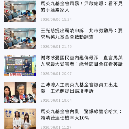
馬英九基金會風暴！尹啟銘爆：看不見
的手連累家人
2026/06/06 15:24
王光慈提出霸凌申訴 北市勞動局：要
求馬英九基金會啟動調查
2026/06/01 21:49
謝寒冰憂國民黨內亂傷最深！直言馬英
九成最大受害者：綠營節目全在看笑話
2026/06/01 20:07
金溥聰入主馬英九基金會爆員工出走
潮 王光慈提出霸凌申訴
2026/06/01 19:04
馬英九基金會內亂 驚爆綠營哈哈笑：
賴清德連任機率大10%
2026/06/01 11:27