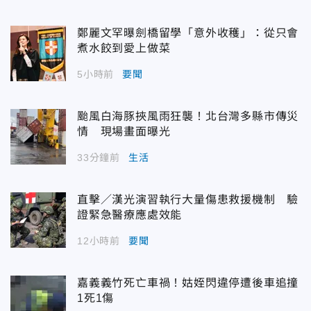
鄭麗文罕曝劍橋留學「意外收穫」：從只會
煮水餃到愛上做菜
5小時前
要聞
颱風白海豚挾風雨狂襲！北台灣多縣市傳災
情 現場畫面曝光
33分鐘前
生活
直擊／漢光演習執行大量傷患救援機制 驗
證緊急醫療應處效能
12小時前
要聞
嘉義義竹死亡車禍！姑姪閃違停遭後車追撞
1死1傷