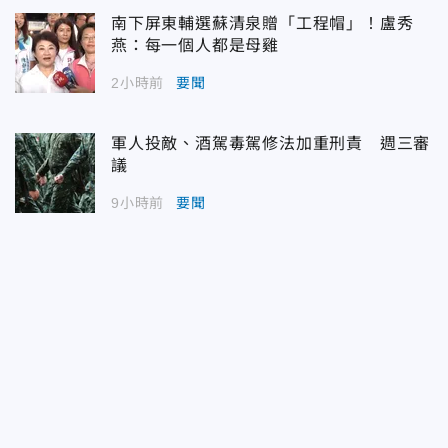
南下屏東輔選蘇清泉贈「工程帽」！盧秀
燕：每一個人都是母雞
2小時前
要聞
軍人投敵、酒駕毒駕修法加重刑責 週三審
議
9小時前
要聞