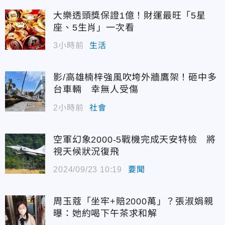
大樂透頭獎保證1億！財運最旺「5星
座、5生肖」一次看
3小時前
生活
影/高雄楠梓強風吹垮外牆鷹架！砸中多
台車輛 幸無人受傷
2小時前
社會
空軍幻象2000-5戰機完成天安特檢 將
視天候狀況復飛
2024/09/23 10:19
要聞
周玉蔻「坐牢+賠2000萬」？張淑娟親
曝：她約喝下午茶求和解