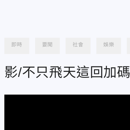
即時
要聞
社會
娛樂
影/不只飛天這回加