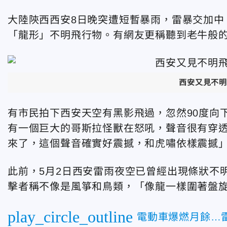
大陸陝西西安8日晚突遭短暫暴雨，雷暴交加中
「龍形」不明飛行物。有網友更稱聽到老牛般
西安又見不明
有市民拍下西安天空有黑影飛過，忽然90度向
有一個巨大的哥斯拉怪獸在怒吼，聲音很有穿
來了，這個聲音確實好震撼，和虎嘯依樣震撼
此前，5月2日西安雷雨夜空已曾經出現條狀不
擊者稱不像是風箏和鳥類，「像龍一樣圍著盤
play_circle_outline
電動車爆燃月餘…