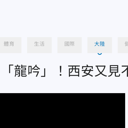
體育
生活
國際
大陸
碼「龍吟」！西安又見