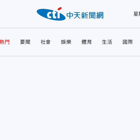
星
熱門
要聞
社會
娛樂
體育
生活
國際