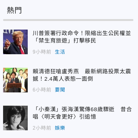
熱門
川普簽署行政命令！限縮出生公民權並
「禁生育旅遊」打擊移民
9小時前
生活
賴清德狂嗆盧秀燕 最新網路投票太震
撼！2.4萬人表態一面倒
6小時前
要聞
「小秦漢」張海漢驚傳68歲驟逝 昔合
唱〈明天會更好〉引追憶
2小時前
娛樂