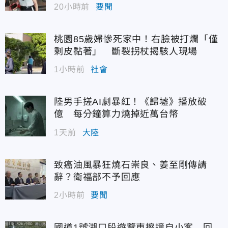
20小時前
要聞
桃園85歲婦慘死家中！右臉被打爛「僅
剩皮黏著」 斷裂拐杖揭駭人現場
1小時前
社會
陸男手搓AI劇暴紅！《歸墟》播放破
億 每分鐘算力燒掉近萬台幣
1天前
大陸
致癌油風暴狂燒石崇良、姜至剛傳請
辭？衛福部不予回應
2小時前
要聞
國道1號湖口段遊覽車擦撞自小客 回