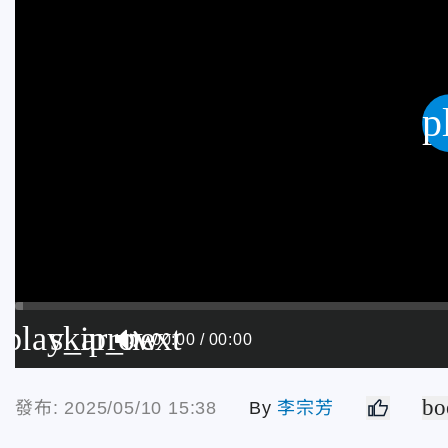
p
play_arrow
skip_next
00:00
00:00
bo
發布: 2025/05/10 15:38
By
李宗芳