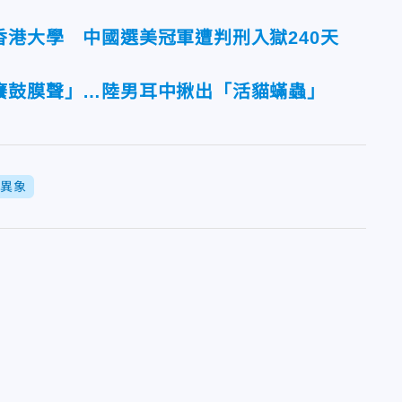
香港大學 中國選美冠軍遭判刑入獄240天
癢鼓膜聲」…陸男耳中揪出「活貓蟎蟲」
異象