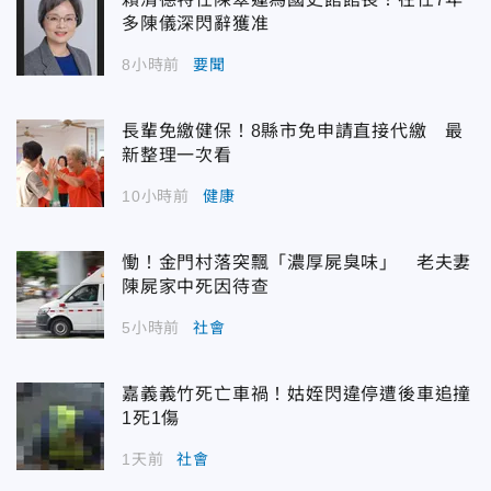
多陳儀深閃辭獲准
8小時前
要聞
長輩免繳健保！8縣市免申請直接代繳 最
新整理一次看
10小時前
健康
慟！金門村落突飄「濃厚屍臭味」 老夫妻
陳屍家中死因待查
5小時前
社會
嘉義義竹死亡車禍！姑姪閃違停遭後車追撞
1死1傷
1天前
社會