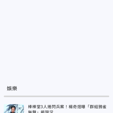
娛樂
棒棒堂3人捲閃兵案！楊奇煜曝「群組鴉雀
無聲」揭現況