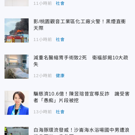
11小時前
社會
影/桃園觀音工業區化工廠火警！黑煙直衝
天際
11小時前
社會
減重名醫縮胃手術致2死 衛福部揭10大疏
失
12小時前
健康
騙慈濟10.6億！陳昱瑄昔宣導反詐 譏受害
者「愚痴」片段被挖
13小時前
社會
白海豚環流發威！沙崙海水浴場國中男遭浪