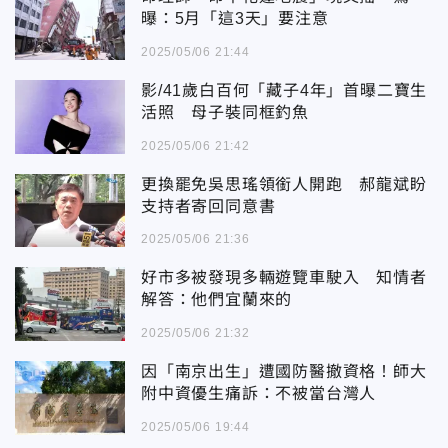
曝：5月「這3天」要注意
2025/05/06 21:44
影/41歲白百何「藏子4年」首曝二寶生
活照 母子裝同框釣魚
2025/05/06 21:42
更換罷免吳思瑤領銜人開跑 郝龍斌盼
支持者寄回同意書
2025/05/06 21:36
好市多被發現多輛遊覽車駛入 知情者
解答：他們宜蘭來的
2025/05/06 21:32
因「南京出生」遭國防醫撤資格！師大
附中資優生痛訴：不被當台灣人
2025/05/06 19:44