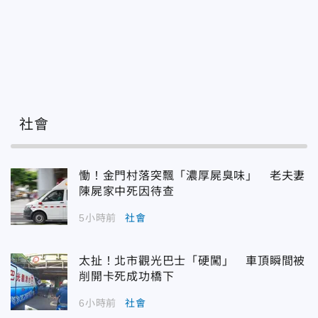
社會
慟！金門村落突飄「濃厚屍臭味」 老夫妻
陳屍家中死因待查
5小時前
社會
太扯！北市觀光巴士「硬闖」 車頂瞬間被
削開卡死成功橋下
6小時前
社會