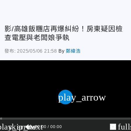
影/高雄飯糰店再爆糾紛！房東疑因檢
查電壓與老闆娘爭執
發布: 2025/05/06 21:58
By
鄭緯浩
play_arrow
play_arrow
skip_next
ful
00:00
00:00