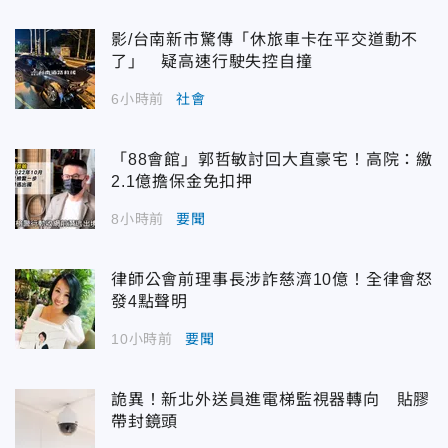
影/台南新市驚傳「休旅車卡在平交道動不
了」 疑高速行駛失控自撞
6小時前
社會
「88會館」郭哲敏討回大直豪宅！高院：繳
2.1億擔保金免扣押
8小時前
要聞
律師公會前理事長涉詐慈濟10億！全律會怒
發4點聲明
10小時前
要聞
詭異！新北外送員進電梯監視器轉向 貼膠
帶封鏡頭