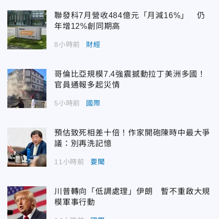
聯發科7月營收484億元「月減16%」 仍
年增12%創同期高
8小時前
財經
哥倫比亞規模7.4強震撼動拉丁美洲多國！
官員通報多起災情
5小時前
國際
預估致死相差十倍！作家開砲陳時中最大爭
議：別再洗記憶
11小時前
要聞
川普轉向「低調處理」伊朗 暫不重啟大規
模軍事行動