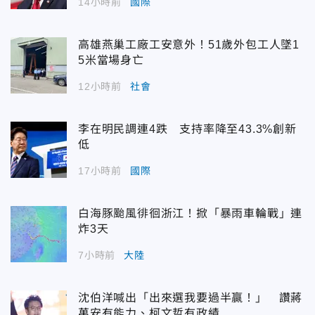
14小時前
國際
高雄燕巢工廠工安意外！51歲外包工人墜1
5米當場身亡
12小時前
社會
李在明民調連4跌 支持率降至43.3%創新
低
17小時前
國際
白海豚颱風徘徊浙江！掀「暴雨車輪戰」連
炸3天
7小時前
大陸
沈伯洋喊出「出來選我要過半贏！」 讚蔣
萬安有能力、柯文哲有政績