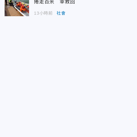
捲走百米 幸救回
13小時前
社會