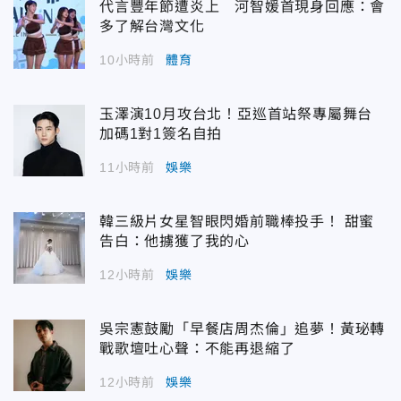
代言豐年節遭炎上 河智媛首現身回應：會
多了解台灣文化
10小時前
體育
玉澤演10月攻台北！亞巡首站祭專屬舞台
加碼1對1簽名自拍
11小時前
娛樂
韓三級片女星智眼閃婚前職棒投手！ 甜蜜
告白：他擄獲了我的心
12小時前
娛樂
吳宗憲鼓勵「早餐店周杰倫」追夢！黃珌轉
戰歌壇吐心聲：不能再退縮了
12小時前
娛樂