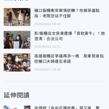
樋口飯糰衝突案情逆轉？他揭爭議點
指：老闆恐站不住腳
2025/06/18 08:43
影/飯糰店女房東遭爆「貸款黃牛」！她
澄清：合法公司
2025/04/23 15:21
高雄飯糰店爭議再添一樁 房東現身指
控樋口夫婦違反承諾
2025/04/22 18:28
延伸閱讀
命理師「命中花蓮地震」現又搖 驚