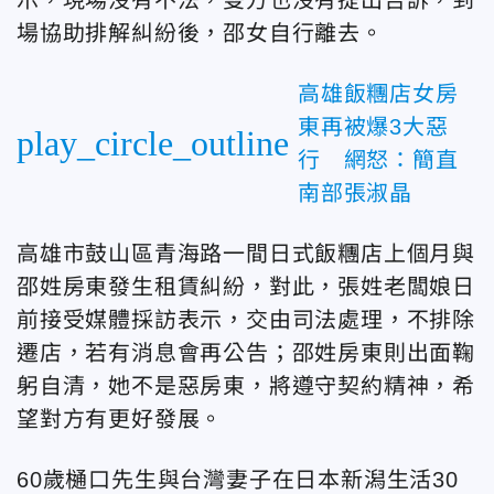
場協助排解糾紛後，邵女自行離去。
高雄飯糰店女房
東再被爆3大惡
play_circle_outline
行 網怒：簡直
南部張淑晶
高雄市鼓山區青海路一間日式飯糰店上個月與
邵姓房東發生租賃糾紛，對此，張姓老闆娘日
前接受媒體採訪表示，交由司法處理，不排除
遷店，若有消息會再公告；邵姓房東則出面鞠
躬自清，她不是惡房東，將遵守契約精神，希
望對方有更好發展。
60歲樋口先生與台灣妻子在日本新潟生活30