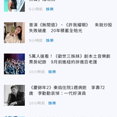
5小時前
娛樂
曾演《無間道》、《許我耀眼》 朱銳炒股
失敗破產 20年積蓄全賠光
9小時前
娛樂
5萬人搶看！《勸世三姊妹》創本土音樂劇
票房紀錄 9月前進紐約拚進百老匯
10小時前
娛樂
《慶餘年2》秦焰住院1週病逝 享壽72
歲 李勤勤哀悼：一代好演員
10小時前
娛樂