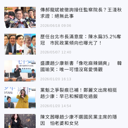
傳郝龍斌被徵詢接任監察院長？王淺秋
求證：絕無此事
2026/06/18 09:06
歷任台北市長滿意度：陳水扁35.2%奪
冠 市民政黨傾向也曝光了！
2026/05/07 12:40
盛讚趙少康新書「像吃麻辣鍋爽」 韓
國瑜笑：唯一可惜沒寫愛情觀
2026/01/20 16:13
黨魁之爭裂痕已補！鄭麗文出席相挺
趙少康：早已和解還吃過飯
2026/01/20 14:54
陳文茜曝趙少康不選國民黨主席的隱
因 怕老婆和女兒