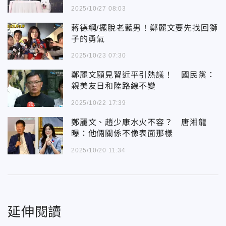
2025/10/27 08:03
蔣德綱/擺脫老藍男！鄭麗文要先找回獅
子的勇氣
2025/10/23 07:30
鄭麗文願見習近平引熱議！ 國民黨：
親美友日和陸路線不變
2025/10/22 17:39
鄭麗文、趙少康水火不容？ 唐湘龍
曝：他倆關係不像表面那樣
2025/10/20 11:34
延伸閱讀