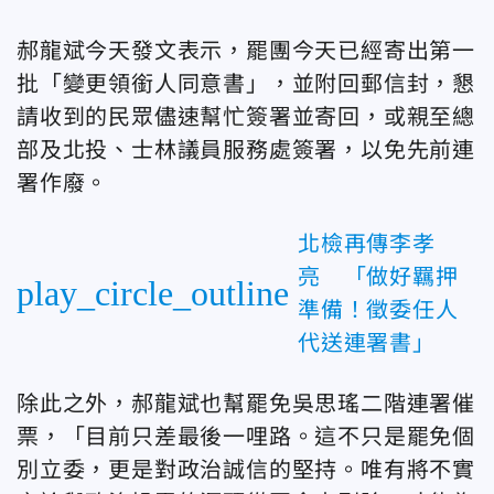
郝龍斌今天發文表示，罷團今天已經寄出第一
批「變更領銜人同意書」，並附回郵信封，懇
請收到的民眾儘速幫忙簽署並寄回，或親至總
部及北投、士林議員服務處簽署，以免先前連
署作廢。
北檢再傳李孝
亮 「做好羈押
play_circle_outline
準備！徵委任人
代送連署書」
除此之外，郝龍斌也幫罷免吳思瑤二階連署催
票，「目前只差最後一哩路。這不只是罷免個
別立委，更是對政治誠信的堅持。唯有將不實