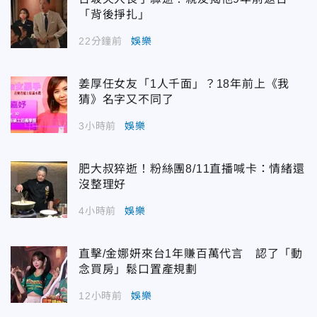
「背後掙扎」
22分鐘前
娛樂
姜厚任女友「1人千面」？18年前上《我
猜》名字又不同了
3小時前
娛樂
肥大叔猝逝！粉絲團8/11直播喊卡：情緒還
沒整理好
4小時前
娛樂
直擊/金娜妍來台1年賺百萬代言 認了「動
念買房」鬆口置產規劃
12小時前
娛樂