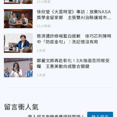
21小時前
徐欣瑩《大雲時堂》專訪：放棄NASA
獎學金留家鄉 主張雙AI治縣讓城市更
科技更有愛
21小時前
慈濟遭詐綠喊藍白道歉 徐巧芯列陳時
中「防疫金句」：洗記憶沒有用
1天前
鄭麗文將再赴彰化！3大咖是否同框受
矚 王惠美動向成整合關鍵
1天前
留言衝人氣
登入留言有機會獲得旺幣哦！