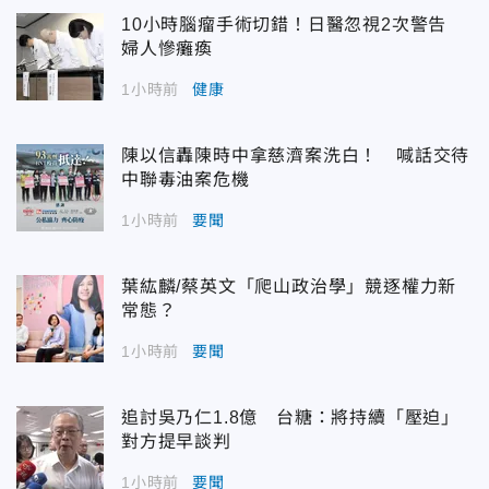
10小時腦瘤手術切錯！日醫忽視2次警告
婦人慘癱瘓
1小時前
健康
陳以信轟陳時中拿慈濟案洗白！ 喊話交待
中聯毒油案危機
1小時前
要聞
葉紘麟/蔡英文「爬山政治學」競逐權力新
常態？
1小時前
要聞
追討吳乃仁1.8億 台糖：將持續「壓迫」
對方提早談判
1小時前
要聞