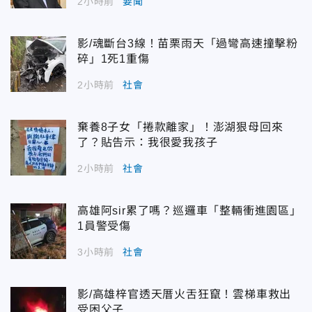
2小時前
要聞
影/魂斷台3線！苗栗雨天「過彎高速撞擊粉
碎」1死1重傷
2小時前
社會
棄養8子女「捲款離家」！澎湖狠母回來
了？貼告示：我很愛我孩子
2小時前
社會
高雄阿sir累了嗎？巡邏車「整輛衝進園區」
1員警受傷
3小時前
社會
影/高雄梓官透天厝火舌狂竄！雲梯車救出
受困父子