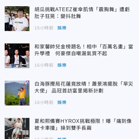
胡瓜挑戰ATEEZ崔傘肌情「震胸舞」遭虧
肚子狂晃：變抖肚舞
15小時前
娛樂
和家馨帥兒金榜題名！相中「百萬名畫」當
升學禮 何豪傑自嘲漏氣買不起
16小時前
娛樂
白海豚攪局花蓮竟放晴！蕭景鴻擺脫「旱災
大使」 品冠首訪富里揭新計劃
16小時前
娛樂
夏和熙備賽HYROX挑戰極限！曝「痛到像
被卡車撞」操到雙手長繭