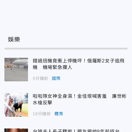
娛樂
錯過班機竟衝上停機坪！俄羅斯2女子追飛
機 機場緊急攔人
9分鐘前
國際
啦啦隊女神全身濕！金佳垠喊害羞 廉世彬
水槍反擊
18分鐘前
體育
台玻夫人長子驟逝！親友揭他9年前返台