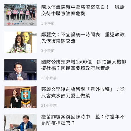
陳以信轟陳時中拿慈濟案洗白！ 喊話
交待中聯毒油案危機
1小時前
鄭麗文：不宜設統一時間表 重返執政
先恢復常態交流
3小時前
國防公務預算增1500億 卻怕無人機排
擠社福？國民黨要賴政府說實話
20小時前
鄭麗文罕曝劍橋留學「意外收穫」：從
只會煮水餃到愛上做菜
21小時前
疫苗詐騙案燒回陳時中 藍：你當年不
是防疫指揮官？