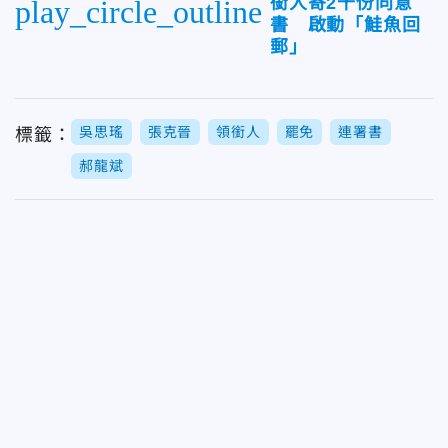
銜人寄2千份同意
play_circle_outline
書 啟動「鮭魚回
郵」
吳思瑤
張克晉
領銜人
罷免
連署書
標籤：
郝龍斌