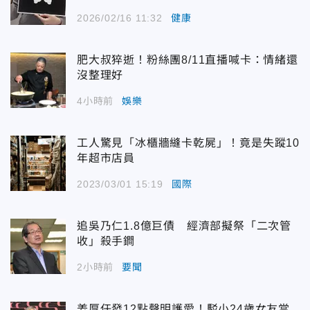
2026/02/16 11:32
健康
肥大叔猝逝！粉絲團8/11直播喊卡：情緒還
沒整理好
4小時前
娛樂
工人驚見「冰櫃牆縫卡乾屍」！竟是失蹤10
年超市店員
2023/03/01 15:19
國際
追吳乃仁1.8億巨債 經濟部擬祭「二次管
收」殺手鐧
2小時前
要聞
姜厚任發12點聲明護愛！駁小24歲女友當