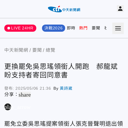
LIVE 24HR
決戰2026
即時
熱門
要聞
社會
娛樂
中天新聞網
要聞
總覽
更換罷免吳思瑤領銜人開跑 郝龍斌
盼支持者寄回同意書
發布:
2025/05/06 21:36
By
黃詩崴
share
分享：
play_arrow
罷免立委吳思瑤提案領銜人張克晉聲明退出領