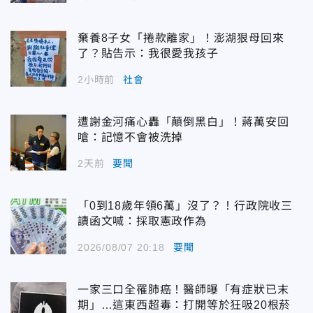
棄養8子女「捲款離家」！澎湖狠母回來
了？貼告示：我很愛我孩子
2小時前
社會
遭謝金河痛心轟「顛倒黑白」！蔣萬安回
嗆：記憶不會被洗掉
2天前
要聞
「0到18歲年領6萬」沒了？！行政院收三
讀函文喊：採取憲政作為
2026/08/07 20:18
要聞
一家三口全罹肺癌！醫師曝「有症狀已末
期」…這東西超毒：打開等於狂吸20根菸