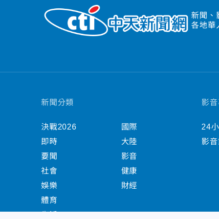
新聞、
各地華
新聞分類
影音
決戰2026
國際
24
即時
大陸
影音
要聞
影音
社會
健康
娛樂
財經
體育
生活