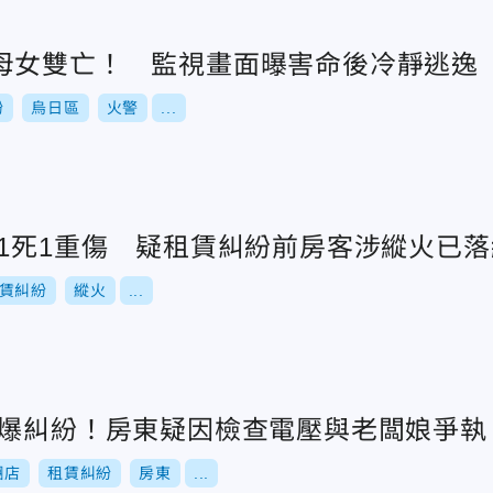
母女雙亡！ 監視畫面曝害命後冷靜逃逸
紛
烏日區
火警
...
火1死1重傷 疑租賃糾紛前房客涉縱火已落
賃糾紛
縱火
...
再爆糾紛！房東疑因檢查電壓與老闆娘爭執
糰店
租賃糾紛
房東
...