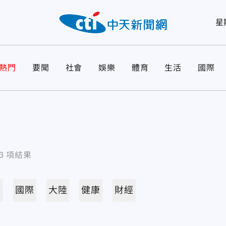
星
熱門
要聞
社會
娛樂
體育
生活
國際
3
項結果
活
國際
大陸
健康
財經