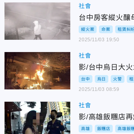
社會
台中房客縱火釀
縱火案
命案
租賃糾
2025/11/03 19:50
社會
影/台中烏日大
台中
烏日
火警
租
2025/11/03 08:59
社會
影/高雄飯糰店
高雄
飯糰店
高雄飯