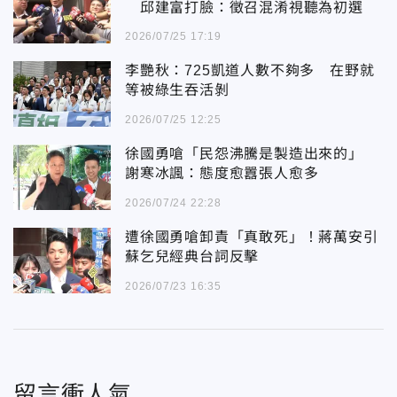
邱建富打臉：徵召混淆視聽為初選
2026/07/25 17:19
李艷秋：725凱道人數不夠多 在野就
等被綠生吞活剝
2026/07/25 12:25
徐國勇嗆「民怨沸騰是製造出來的」
謝寒冰諷：態度愈囂張人愈多
2026/07/24 22:28
遭徐國勇嗆卸責「真敢死」！蔣萬安引
蘇乞兒經典台詞反擊
2026/07/23 16:35
留言衝人氣