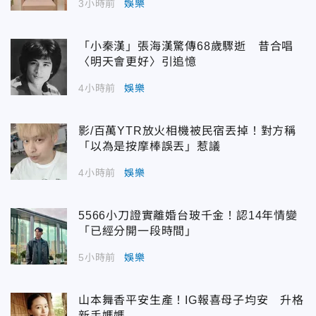
3小時前
娛樂
「小秦漢」張海漢驚傳68歲驟逝 昔合唱
〈明天會更好〉引追憶
4小時前
娛樂
影/百萬YTR放火相機被民宿丟掉！對方稱
「以為是按摩棒誤丟」惹議
4小時前
娛樂
5566小刀證實離婚台玻千金！認14年情變
「已經分開一段時間」
5小時前
娛樂
山本舞香平安生產！IG報喜母子均安 升格
新手媽媽