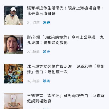
張菲半退休生活曝光！現身上海機場自曝：
我是費玉清哥哥
2小時前
娛樂
影/外甥「3歲染病命危」今考上公務員 九
孔淚崩：曾想過別救他
2小時前
娛樂
沈玉琳穿女裝憶亡母泛淚 與潘若迪「變姐
妹」告白：陪他瘋一次
3小時前
娛樂
王凱靈堂「燦笑照」藏對母親告白 邱瓈寬
低調到場致哀