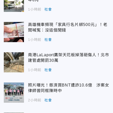
1小時前
社會
高雄機車頻現「家具行名片綁500元」！老
闆喊冤：沒這個閒錢
1小時前
社會
南港LaLaport鷹架天花板掉落砸傷人！北市
建管處開罰30萬
1小時前
社會
照片曝光！慈濟買BNT遭詐10.6億 涉案女
律師曾同框陳時中
2小時前
社會