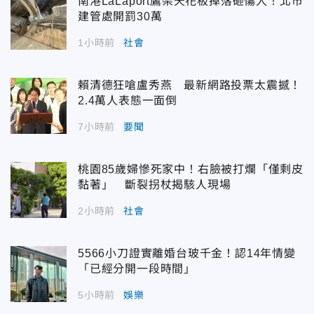
南港LaLaport鷹架天花板掉落砸傷人！北市
建管處開罰30萬
1小時前
社會
賴清德狂嗆盧秀燕 最新網路投票太震撼！
2.4萬人表態一面倒
7小時前
要聞
桃園85歲婦慘死家中！右臉被打爛「僅剩皮
黏著」 斷裂拐杖揭駭人現場
2小時前
社會
5566小刀證實離婚台玻千金！認14年情變
「已經分開一段時間」
5小時前
娛樂