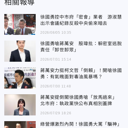
相關報導
徐國勇控中市府「密會」業者 游淑慧
出示會議紀錄反殺中央偷來暗去
2026/08/05 10:35
徐國勇嗆蔣萬安 殷瑋批：躲密室逃脫
責任「卸世卸眾」
2026/07/31 15:14
蔣萬安力挺柯文哲「倒賴」！開嗆徐國
勇：有氣魄面對毒油風暴嗎？
2026/07/30 11:48
蔣萬安提倒閣徐國勇嗆「放馬過來」
北市府：執政黨快公布真相別蓋牌
2026/07/29 18:26
綠營爆激烈內鬨！徐國勇大罵「騙神」