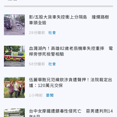
影/五股大貨車失控衝上分隔島 撞爛路樹
車頭全毀
28分鐘前
社會
血濺湖內！高雄82歲老翁機車失控重摔 電
桿旁慘死檢警相驗
58分鐘前
社會
伍麗華胞兄范織欽涉貪遭聲押！法院裁定出
爐：120萬元交保
1小時前
要聞
台中女摩鐵遭餵毒性侵死亡 惡男遭判刑14
年6月