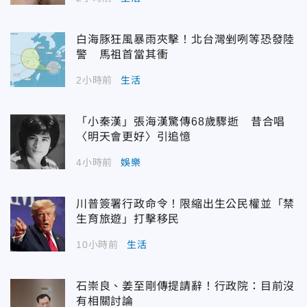
白海豚狂風暴雨夾擊！北台灣剉咧等恐發陸
警 馬祖首當其衝
2小時前
生活
「小秦漢」張海漢驚傳68歲驟逝 昔合唱
〈明天會更好〉引追憶
4小時前
娛樂
川普簽署行政命令！限縮出生公民權並「禁
生育旅遊」打擊移民
10小時前
生活
石崇良、姜至剛傳提請辭！行政院：目前沒
有相關討論