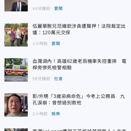
44分鐘前
要聞
伍麗華胞兄范織欽涉貪遭聲押！法院裁定出
爐：120萬元交保
1小時前
要聞
血濺湖內！高雄82歲老翁機車失控重摔 電
桿旁慘死檢警相驗
58分鐘前
社會
影/外甥「3歲染病命危」今考上公務員 九
孔淚崩：曾想過別救他
2小時前
娛樂