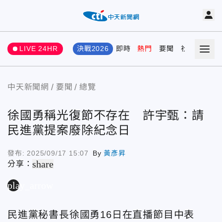
LIVE 24HR
決戰2026
即時
熱門
要聞
社會
娛樂
中天新聞網
要聞
總覽
徐國勇稱光復節不存在 許宇甄：請
民進黨提案廢除紀念日
發布:
2025/09/17 15:07
By
黃彥昇
share
分享：
play_arrow
民進黨秘書長徐國勇16日在直播節目中表