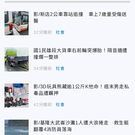
影/新店2公車靠站追撞 車上7歲童受傷送
醫
32分鐘前
社會
國1民雄段大貨車右前輪突爆胎！隔音牆遭
撞爛一整排
34分鐘前
社會
影/3D玩具熊藏逾1公斤K他命！癌末男走私
毒品遭羈押
42分鐘前
社會
影/基隆大武崙沙灘1人遭大浪捲走 救生艇
翻覆4消防員落海