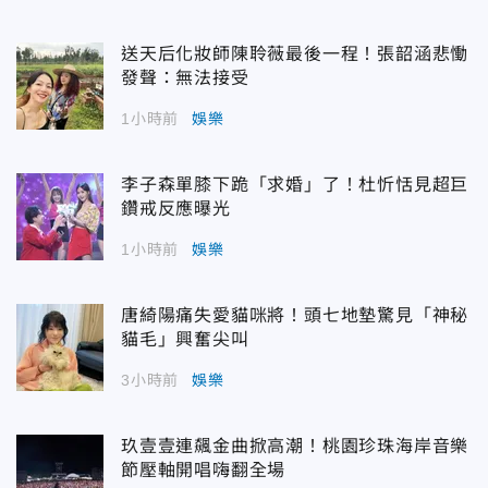
送天后化妝師陳聆薇最後一程！張韶涵悲慟
發聲：無法接受
1小時前
娛樂
李子森單膝下跪「求婚」了！杜忻恬見超巨
鑽戒反應曝光
1小時前
娛樂
唐綺陽痛失愛貓咪將！頭七地墊驚見「神秘
貓毛」興奮尖叫
3小時前
娛樂
玖壹壹連飆金曲掀高潮！桃園珍珠海岸音樂
節壓軸開唱嗨翻全場