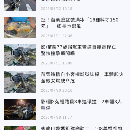
2026/08/02 10:19
扯！苗栗臉盆裝滿冰「16種料才150
元」 鄉長也跟風
2026/07/31 22:36
影/苗栗77歲婦駕車彎道自撞電桿亡
驚悚撞擊瞬間曝
2026/07/31 15:09
苗栗造橋自小客撞斷號誌桿 車體起火
全毀女駕駛命危
2026/07/30 20:16
影/國3苑裡路段3車連環撞 2車翻3人
輕傷
2026/07/28 11:57
後龍山邊媽祖建廟動工！108尊媽祖齊