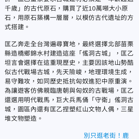
千歲」的古代原石，購買了近10萬噸大小原
石，用原石築構一層層，以模仿古代遺址的方
式搭建。
匡乙奔走全台灣遍尋寶地，最終選擇北部苗栗
縣造橋鄉錦水村建造這座「傜洞古城」，匡乙
坦言會選擇在這重現歷史，主要因該地山勢酷
似古代戰場古城，先天險峻，地理環境生成，
易守難攻，如同歷史抵抗匈奴進犯中原重演。
為讓遊客仿佛親臨唐朝與匈奴的古戰場，匡乙
還選用明代戰馬，巨大兵馬俑「守衛」傜洞古
城，園區內還有匡乙捏塑紅山文物人偶，三星
堆文物塑造。
別只逛老街！鹿