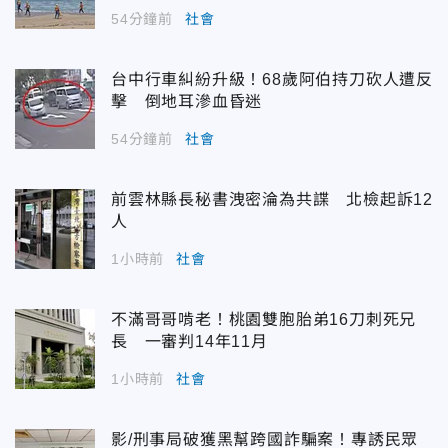
54分鐘前
社會
台中行車糾紛升級！68歲阿伯持刀砍人遭反
擊 倒地耳滲血昏迷
54分鐘前
社會
前雲林縣長秘書洩密淪為共諜 北檢起訴12
人
1小時前
社會
不滿哥哥啃老！桃園雙胞胎弟16刀刺死兄
長 一審判14年11月
1小時前
社會
影/刑事局破獲黑幫跨國詐騙案！專誘民眾