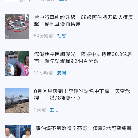
台中行車糾紛升級！68歲阿伯持刀砍人遭反
擊 倒地耳滲血昏迷
54分鐘前
社會
澎湖縣長民調曝光！陳振中支持度30.3%居
首 領先吳淑瑾9.3個百分點
22小時前
要聞
8月凶星殺到！李靜唯點名中下旬「天空危
機」：搭飛機要小心
2天前
生活
毒油燒不到選情？亮哥：僅這2地可望翻轉