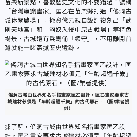
苗栗新景點，喜歡歷史文化的不要錯過！號稱
「台灣瘋癲畫家」匡乙在苗栗縣打造「傜洞古
城休閑農場」，耗資億元親自設計複刻出「武
則天地宮」和「匈奴入侵中原古戰場」等特色
場景，古城還有兵馬俑「鎮守」，不用離開台
灣就能一睹震撼歷史遺跡。
傜洞古城由世界知名手指畫家匡乙設計，匡乙畫家要求古
城建材必須是「年齡超過千歲」的古代原石。（圖/業者提
供）
據了解，傜洞古城由世界知名指畫家匡乙設
計，匡乙畫家要求古城建材必須是「年齡超過