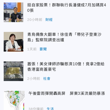
挺自家股票！群聯執行長潘健成7月加碼買4
0張
20小時前
財經
青鳥偶像大翻車！徐佳青「帶兒子登東沙
島」監察院調查出爐
1天前
要聞
囂張！美女律師詐騙慈濟10億！竟拿2億給
香港富商蓋豪宅
2小時前
社會
午後雷雨彈開轟高屏 屏東3溪流嚴防暴漲
38分鐘前
生活