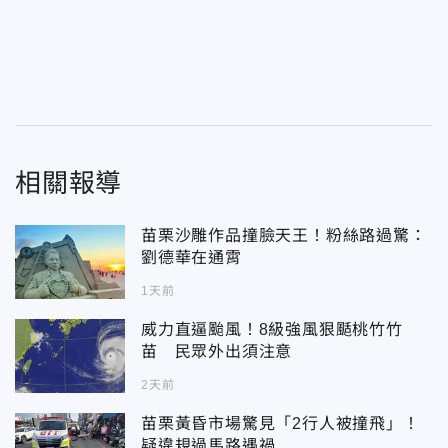
相關報導
苗栗沙雕作品撞臉天王！粉絲路過驚：
劉德華在通霄
1天前
威力直逼颱風！8級強風狠颳桃竹竹
苗 民眾外出須注意
2天前
苗栗黃昏市場驚見「2行人被撞飛」！
疑違規過馬路遇禍