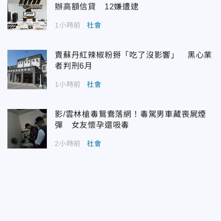
辦高額信貸 12嫌遭逮
1小時前
社會
賣蘇丹紅辣椒粉掰「吃了沒影響」 黑心業
者判刑6月
1小時前
社會
影/雲林槍毒鴛鴦落網！毒駕男車藏喪屍煙
彈 女友懷孕還吸毒
2小時前
社會