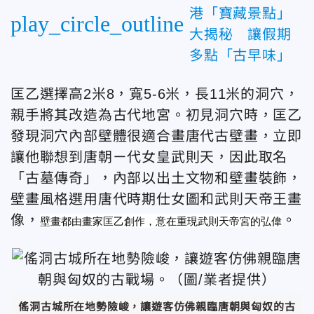
港「寶藏景點」
play_circle_outline
大揭秘 讓假期
多點「古早味」
匡乙選擇高2米8，寬5-6米，長11米的洞穴，
親手將其改造為古代地宮。初見洞穴時，匡乙
發現洞穴內部壁體很適合畫唐代古壁畫，立即
讓他聯想到唐朝ㄧ代女皇武則天，因此取名
「古墓傳奇」，內部以出土文物和壁畫裝飾，
壁畫風格選用唐代時期仕女圖和武則天帝王畫
像，
。
壁畫都由畫家匡乙創作，意在重現武則天帝宮的弘偉
傜洞古城所在地勢險峻，讓遊客仿佛親臨唐朝與匈奴的古