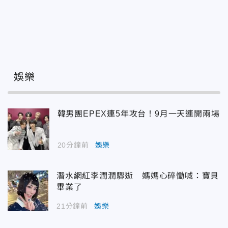
娛樂
韓男團EPEX連5年攻台！9月一天連開兩場
20分鐘前
娛樂
潛水網紅李潤潤驟逝 媽媽心碎慟喊：寶貝
畢業了
21分鐘前
娛樂