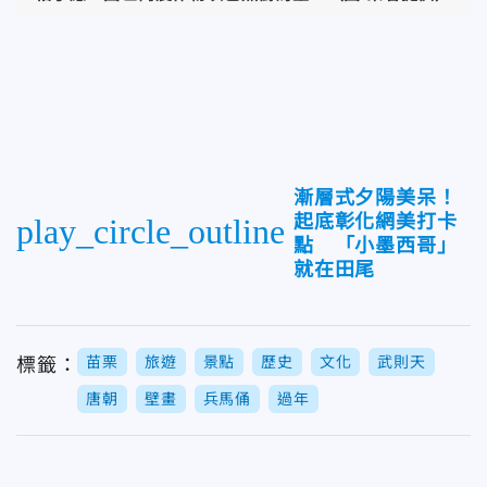
漸層式夕陽美呆！
起底彰化網美打卡
play_circle_outline
點 「小墨西哥」
就在田尾
苗栗
旅遊
景點
歷史
文化
武則天
標籤：
唐朝
壁畫
兵馬俑
過年