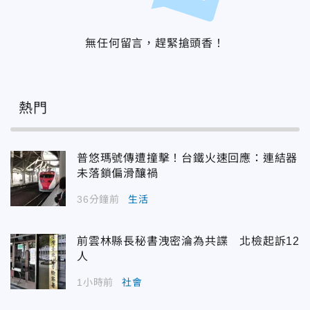
無任何留言，趕緊搶頭香！
熱門
普悠瑪號傳遭撞擊！台鐵火速回應：連結器
未落鎖偏滑釀禍
36分鐘前
生活
前雲林縣長秘書洩密淪為共諜 北檢起訴12
人
1小時前
社會