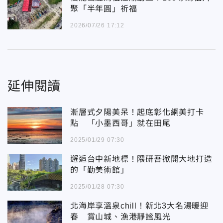
聚「半年圓」祈福
2026/07/26 17:12
延伸閱讀
漸層式夕陽美呆！起底彰化網美打卡
點 「小墨西哥」就在田尾
2025/01/29 07:30
邂逅台中新地標！隈研吾掀開大地打造
的「勤美術館」
2025/01/28 07:30
北海岸享溫泉chill！新北3大名湯暖迎
春 賞山城、漁港靜謐風光