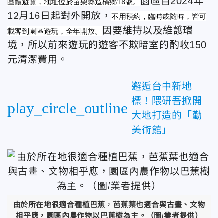
園區自2024年
團體遊覽，地址位於苗栗縣造橋鄉18號。
12月16日起對外開放，
不用預約，臨時或隨時，皆可
因要維持以及維護環
載客到園區遊玩，全年開放。
境，所以前來遊玩的遊客不欺暗室的酌收150
元清潔費用。
邂逅台中新地
標！隈研吾掀開
play_circle_outline
大地打造的「勤
美術館」
由於所在地很適合種植巴蕉，芭蕉葉也適合與古畫、文物
相乎應，園區內農作物以巴蕉樹為主。（圖/業者提供）