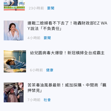
23小時前
要聞
連戰二媳婦看不下去了！砲轟財政部EZ WA
Y說法「不負責任」
4小時前
要聞
幼兒園病毒大爆發！新冠橫掃全台成霸主
6小時前
健康
苦茶毒油風暴最新！威加採購、中間商「羈
押禁見」
7小時前
社會