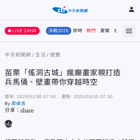
LIVE 24HR
決戰2026
即時
熱門
要聞
社會
娛樂
中天新聞網
生活
總覽
苗栗「傜洞古城」瘋癲畫家親打造
兵馬俑、壁畫帶你穿越時空
發布:
2025/01/30 07:30
, 更新:
2025/01/30 07:30
By
鄭緯浩
share
分享：
play_arrow