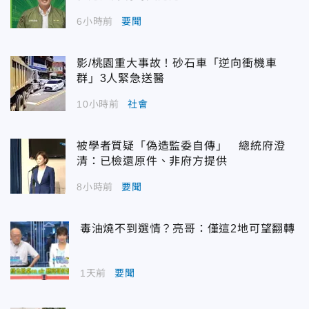
6小時前
要聞
影/桃園重大事故！砂石車「逆向衝機車
群」3人緊急送醫
10小時前
社會
被學者質疑「偽造監委自傳」 總統府澄
清：已檢還原件、非府方提供
8小時前
要聞
毒油燒不到選情？亮哥：僅這2地可望翻轉
1天前
要聞