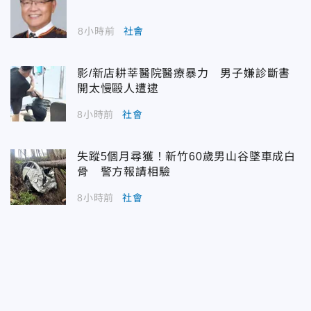
8小時前
社會
影/新店耕莘醫院醫療暴力 男子嫌診斷書
開太慢毆人遭逮
8小時前
社會
失蹤5個月尋獲！新竹60歲男山谷墜車成白
骨 警方報請相驗
8小時前
社會