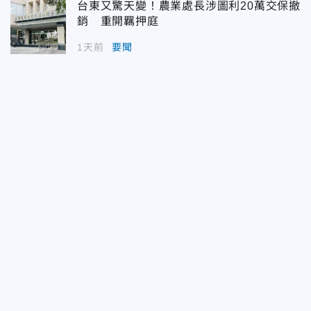
台東又驚天變！農業處長涉圖利20萬交保撤
銷 重開羈押庭
1天前
要聞