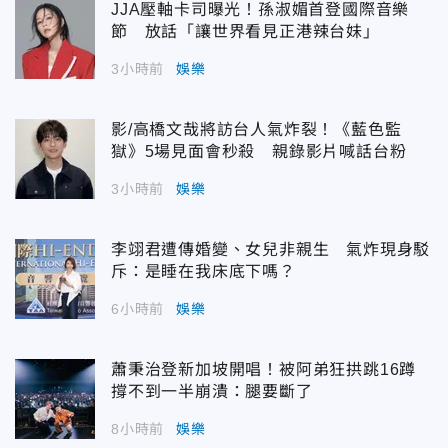
JJA壓軸卡司曝光！孫淑媚首登國際音樂
節 放話「讓世界看見正港辣台妹」
3小時前
娛樂
影/高橋文哉將訪台人氣炸裂！《藍色監
獄》5場見面會秒殺 親錄影片喊話台粉
3小時前
娛樂
李翊君遭傳婚變、女兒非親生 氣炸現身駁
斥：是睡在我床底下嗎？
6小時前
娛樂
蕭秉治登新加坡開唱！被阿弟狂拱跳16蹲
撐不到一半崩潰：腿要斷了
8小時前
娛樂