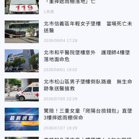
「重摔遮雨棚落地」亡
1天前
北市信義區年輕女子墜樓 當場死亡未
送醫
2026/08/04 17:28
北市和平醫院墜樓意外 護理師4樓墜
落地面命危
2026/08/01 18:02
北市松山區男子墜樓倒臥路邊 無生命
跡象送醫搶救
2026/07/30 22:29
驚險！三重女童「爬陽台撿錢包」直墜
3樓摔遮雨棚保命
2026/07/27 19:29