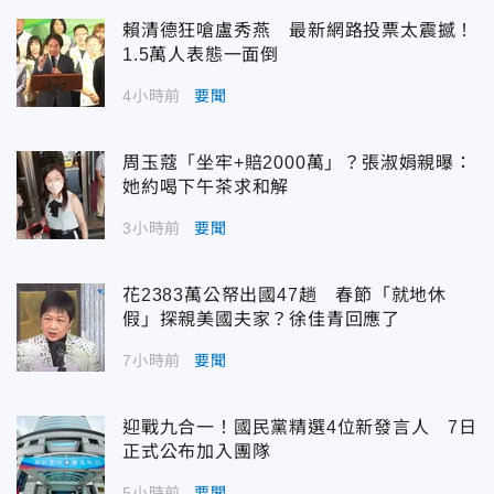
賴清德狂嗆盧秀燕 最新網路投票太震撼！
1.5萬人表態一面倒
4小時前
要聞
周玉蔻「坐牢+賠2000萬」？張淑娟親曝：
她約喝下午茶求和解
3小時前
要聞
花2383萬公帑出國47趟 春節「就地休
假」探親美國夫家？徐佳青回應了
7小時前
要聞
迎戰九合一！國民黨精選4位新發言人 7日
正式公布加入團隊
5小時前
要聞