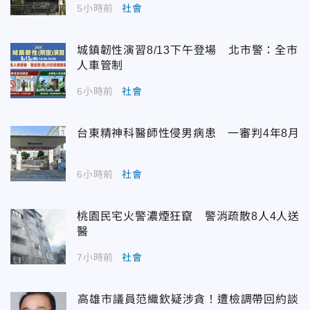
5小時前
社會
城鎮韌性演習8/13下午登場 北市警：全市
人車管制
6小時前
社會
台東精神科醫師性侵男病患 一審判4年8月
6小時前
社會
桃園民宅火警濃煙狂竄 警消疏散8人4人送
醫
7小時前
社會
高雄市議員范織欽疑涉貪！遭檢調帶回約談