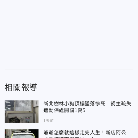
相關報導
新北樹林小狗頂樓墜落慘死 飼主疏失
遭動保處開罰1萬5
1天前
爺爺怎麼就這樣走完人生！新店阿公