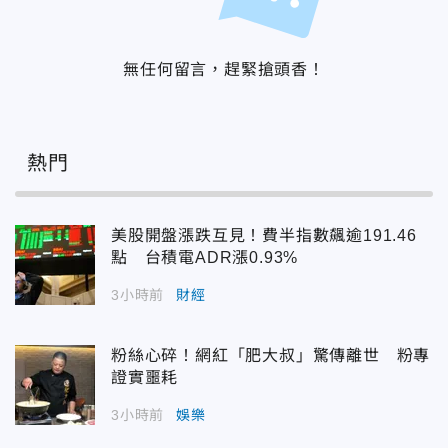
無任何留言，趕緊搶頭香！
熱門
美股開盤漲跌互見！費半指數飆逾191.46
點 台積電ADR漲0.93%
3小時前
財經
粉絲心碎！網紅「肥大叔」驚傳離世 粉專
證實噩耗
3小時前
娛樂