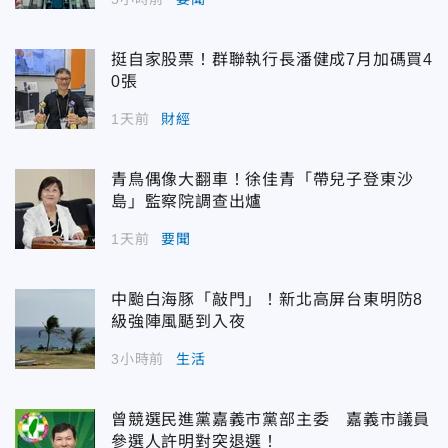
挺自家股票！群聯執行長潘健成7月加碼買4
0張
1天前
財經
青鳥偶像大翻車！徐佳青「帶兒子登東沙
島」監察院調查出爐
1天前
要聞
中颱白海豚「敲門」！新北高屏台東明防8
級強陣風颳到入夜
3小時前
生活
曾競選民進黨嘉義市黨部主委 嘉義市議員
參選人許明對突退選！