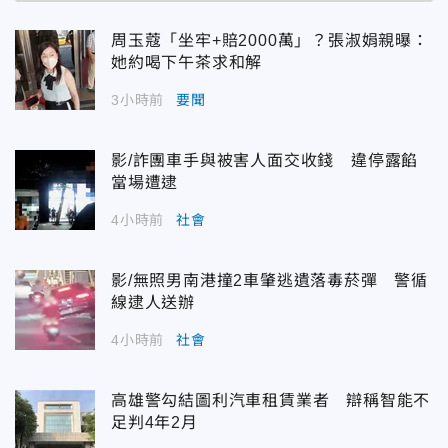
周玉蔻「坐牢+賠2000萬」？張淑娟親曝：
她約喝下午茶求和解
3小時前
要聞
影/詐團車手與被害人面交收錢 違停露餡
當場遭逮
4小時前
社會
影/無照男南港撞2車肇逃遺落毒菸彈 警循
線逮人送辦
4小時前
社會
高雄警勾結圖利汽車租賃業者 辯稱智能不
足判4年2月