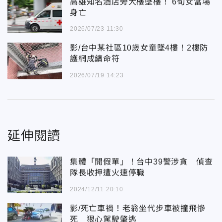
高雄知名酒店旁大樓墜樓！ 6旬女當場
身亡
2026/07/23 11:30
影/台中某社區10歲女童墜4樓！2樓防
護網成續命符
2026/07/19 14:23
延伸閱讀
集體「開假單」！台中39警涉貪 偵查
隊長收押遭火速停職
2024/12/11 20:10
影/死亡車禍！老翁坐代步車被撞飛慘
死 狠心駕駛肇逃