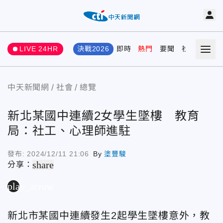
LIVE 24HR
決戰2026
即時
熱門
要聞
社會
娛樂
中天新聞網
社會
總覽
新北某國中連續2女學生墜樓 教育
局：社工、心理師進駐
發布:
2024/12/11 21:06
By
塗豐駿
share
分享：
play_arrow
新北市某國中連續發生2起學生墜樓意外，教