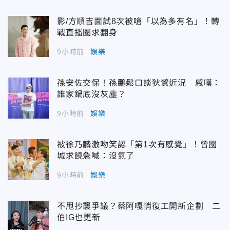
影/方順吉面試8次被嗆「以為多有名」！轉
戰直播圈求翻身
9小時前
娛樂
孫安佐交保！孫鵬鬆口談狄鶯近況 感嘆：
誰家鍋底沒灰塵？
9小時前
娛樂
被徐乃麟激吻笑認「第1次有感覺」！曾國
城求饒急喊：沒氣了
9小時前
娛樂
不甩抄襲爭議？蔡阿嘎悄復工開新企劃 二
伯IG也更新