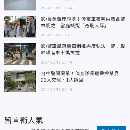
2024/12/11 18:44
影/最美董座現身！涉豪車豪宅供養貪警
林明佐 當庭喊冤「奇恥大辱」
2024/12/11 17:41
影/警車擊落機車網批過度執法 警：取
締噪音車不慎擦撞
2024/12/11 15:46
台中警開假單！偵查隊長遭聲押禁見
21人交保、1人請回
2024/12/11 09:46
留言衝人氣