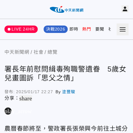
LIVE 24HR
決戰2026
即時
熱門
要聞
社會
娛樂
中天新聞網
社會
總覽
署長年前慰問緝毒殉職警遺眷 5歲女
兒畫圖訴「思父之情」
發布:
2025/01/17 22:27
By
塗豐駿
share
分享：
play_arrow
農曆春節將至，警政署長張榮興今前往土城分