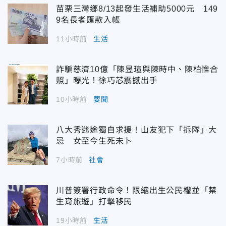
苗栗三灣鄉8/13起發生活補助5000元 149
9名長者匯款入帳
11小時前
生活
詐騙慈濟10億「陳昱瑄與陳時中、陳柏惟合
照」曝光！徐巧芯震撼出手
10小時前
要聞
八大秀迷途獨自求援！山友犯下「拆隊」大
忌 女至今生死未卜
7小時前
社會
川普簽署行政命令！限縮出生公民權並「禁
生育旅遊」打擊移民
19小時前
生活