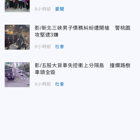
8小時前
要聞
影/新北三峽男子債務糾紛遭開槍 警桃園
攻堅逮3嫌
8小時前
社會
影/五股大貨車失控衝上分隔島 撞爛路樹
車頭全毀
9小時前
社會