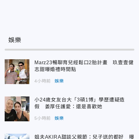
娛樂
Marz23暢聊育兒經鬆口2胎計畫 玖壹壹健
志甜曝婚禮時間點
4小時前
娛樂
小24歲女友台大「3碩1博」學歷遭疑造
假 姜厚任護愛：還是喜歡她
5小時前
娛樂
姐夫AKIRA甜談父親節：兒子送的都好 曝