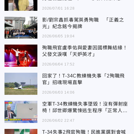
2026/07/01 16:28
影/劉宗鑫抓毒駕英勇殉職 「正義之
光」紀念銘今揭牌
2026/06/05 19:04
殉職飛官盧季佑與愛妻因國標舞結緣！
父發文淚嘆「天妒英才」
2026/06/04 17:52
回家了！T-34C教練機失事「2殉職飛
官」招魂現場直擊
2026/06/03 14:06
空軍T-34教練機失事墜毀！沒有彈射座
椅！邱世卿爆驚悚逃生程序「正常人做
不到」
2026/06/02 22:47
T-34失事2飛官殉職！民進黨選對會喊