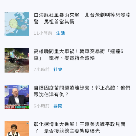
白海豚狂風暴雨夾擊！北台灣剉咧等恐發陸
警 馬祖首當其衝
11小時前
生活
高雄晚間重大車禍！轎車突暴衝「連撞6
車」 電桿、變電箱全遭殃
7小時前
社會
自爆因疫苗問題遠離綠營！郭正亮酸：他們
跟沈伯洋有仇？
6小時前
要聞
彰化選情重大進展！王惠美與魏平政見面
了 是否接競總主委態度曝光