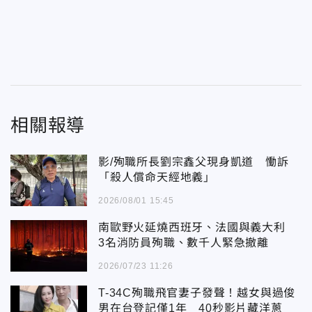
相關報導
影/殉職所長劉宗鑫父現身凱道 慟訴
「殺人償命天經地義」
2026/08/01 15:45
南歐野火延燒西班牙、法國與義大利
3名消防員殉職、數千人緊急撤離
2026/07/23 11:26
T-34C殉職飛官妻子發聲！越女與過俊
男在台登記僅1年 40秒影片藏洋蔥