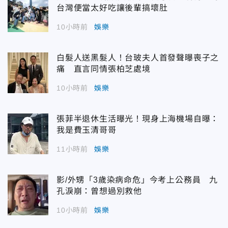
台灣便當太好吃讓後輩搞壞肚
10小時前
娛樂
白髮人送黑髮人！台玻夫人首發聲曝喪子之
痛 直言同情張柏芝處境
10小時前
娛樂
張菲半退休生活曝光！現身上海機場自曝：
我是費玉清哥哥
11小時前
娛樂
影/外甥「3歲染病命危」今考上公務員 九
孔淚崩：曾想過別救他
10小時前
娛樂