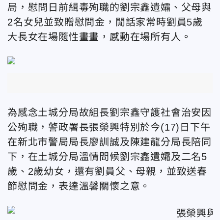
局，慰問日前緝毒殉職的劉宗鑫遺孀、父母與
2名女兒並致贈慰問金，閒話家常時劉員5歲
大長女在場隨性畫畫，感動在場所有人。
為感念土城分局故組長劉宗鑫守護社會治安因
公殉職，警政署長張榮興特別於今(17)日下午
在新北市警局局長廖訓誠及陳建龍分局長陪同
下，在土城分局溫情問候劉宗鑫遺孀及二名5
歲、2歲幼女，還有劉員父、母親，並致送春
節慰問金，表達溫馨關懷之意。