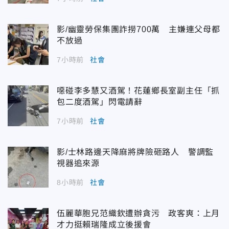
影/幽靈勞保集團詐撈700萬 主嫌連父母都
不放過
7小時前
社會
噁碰李多慧又酒駕！花蓮鄉長室副主任「抓
包二度酒駕」閃電請辭
7小時前
社會
影/士林路邊天降麻將牌險砸路人 警調監
視器追來源
8小時前
社會
伍麗華胞兄范織欽遭辦貪污 政客爽：上月
才力挺賴瑞隆成立後援會