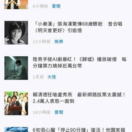
6小時前
要聞
「小秦漢」張海漢驚傳68歲驟逝 昔合唱
〈明天會更好〉引追憶
12小時前
娛樂
陸男手搓AI劇暴紅！《歸墟》播放破億 每
分鐘算力燒掉近萬台幣
1天前
大陸
賴清德狂嗆盧秀燕 最新網路投票太震撼！
2.4萬人表態一面倒
16小時前
要聞
6旬翁心臟「停止90分鐘」復活！他醒來揭