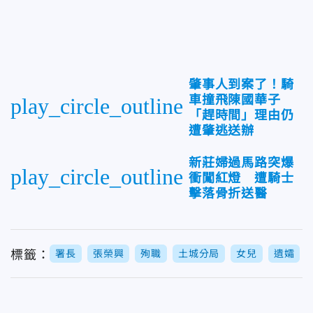
肇事人到案了！騎
車撞飛陳國華子
play_circle_outline
「趕時間」理由仍
遭肇逃送辦
新莊婦過馬路突爆
play_circle_outline
衝闖紅燈 遭騎士
擊落骨折送醫
標籤：
署長
張榮興
殉職
土城分局
女兒
遺孀