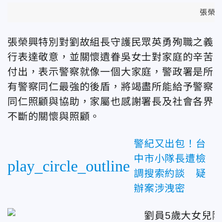
張榮
張榮興特別對劉故組長守護民眾英勇殉職之義
行表達敬意，並關懷遺眷吳女士對家庭的辛苦
付出，表示警察就像一個大家庭，警政署是所
有警察同仁最強的後盾，將竭盡所能給予警察
同仁照顧與協助，家屬也感謝署長及社會各界
不斷的關懷與照顧。
警紀又出包！台
中市小隊長遭檢
play_circle_outline
調搜索約談 疑
辦案涉洩密