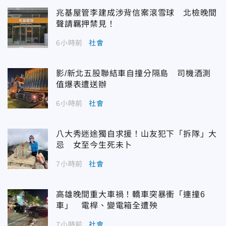
兆基屋管李建成涉背信案滾雪球 北檢晚間
聲請羈押禁見！
6小時前
社會
影/新北五股聯結車自撞分隔島 司機酒測
值爆表遭送辦
6小時前
社會
八大秀迷途獨自求援！山友犯下「拆隊」大
忌 女至今生死未卜
7小時前
社會
高雄晚間重大車禍！轎車突暴衝「連撞6
車」 電桿、變電箱全遭殃
7小時前
社會