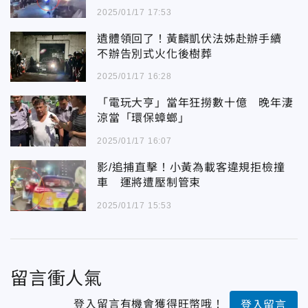
2025/01/17 17:53
遺體領回了！黃麟凱伏法姊赴辦手續
不辦告別式火化後樹葬
2025/01/17 16:28
「電玩大亨」當年狂撈數十億 晚年淒
涼當「環保蟑螂」
2025/01/17 16:07
影/追捕直擊！小黃為載客違規拒檢撞
車 運將遭壓制管束
2025/01/17 15:53
留言衝人氣
登入留言有機會獲得旺幣哦！
登入留言