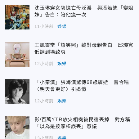
沈玉琳穿女裝憶亡母泛淚 與潘若迪「變姐
妹」告白：陪他瘋一次
11小時前
娛樂
王凱靈堂「燦笑照」藏對母親告白 邱瓈寬
低調到場致哀
12小時前
娛樂
「小秦漢」張海漢驚傳68歲驟逝 昔合唱
〈明天會更好〉引追憶
12小時前
娛樂
影/百萬YTR放火相機被民宿丟掉！對方稱
「以為是按摩棒誤丟」惹議
13小時前
娛樂