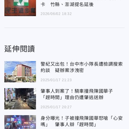
卡 竹縣、澎湖提名延後
2026/06/02 18:32
延伸閱讀
警紀又出包！台中市小隊長遭檢調搜索
約談 疑辦案涉洩密
2025/01/17 21:23
肇事人到案了！騎車撞飛陳國華子
「趕時間」理由仍遭肇逃送辦
2025/01/17 20:27
身分曝光！子被撞飛陳國華怒嗆「心安
嗎」 肇事人辯「趕時間」