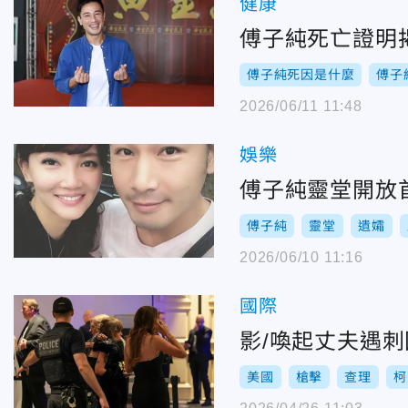
健康
傅子純死亡證明
傅子純死因是什麼
傅子
2026/06/11 11:48
娛樂
傅子純靈堂開放
傅子純
靈堂
遺孀
2026/06/10 11:16
國際
影/喚起丈夫遇
美國
槍擊
查理
柯