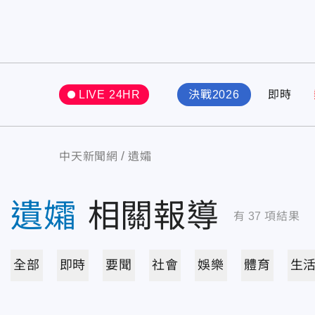
LIVE 24HR
決戰2026
即時
中天新聞網
遺孀
遺孀
相關報導
有
37
項結果
全部
即時
要聞
社會
娛樂
體育
生