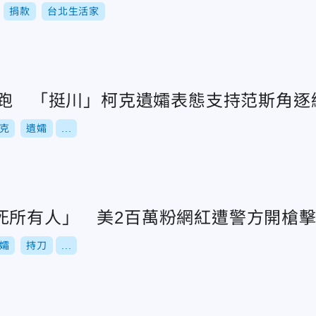
捐款
台北生活家
爭開跑 「挺川」柯克遺孀表態支持范斯角逐
克
遺孀
...
死所有人」 美2百萬粉網紅遭警方開槍
孀
持刀
...