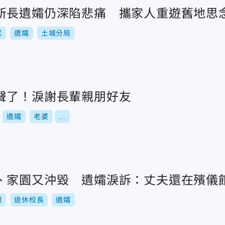
所長遺孀仍深陷悲痛 攜家人重遊舊地思
駕
遺孀
土城分局
聲了！淚謝長輩親朋好友
遺孀
老婆
...
、家園又沖毀 遺孀淚訴：丈夫還在殯儀
湖
退休校長
遺孀