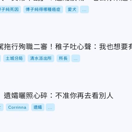
傅子純死因
傅子純得哪種癌症
愛犬
...
駕拖行殉職二審！稚子吐心聲：我也想要
土城分局
清水派出所
所長
...
 遺孀曬照心碎：不准你再去看別人
七
Corrinna
遺孀
...