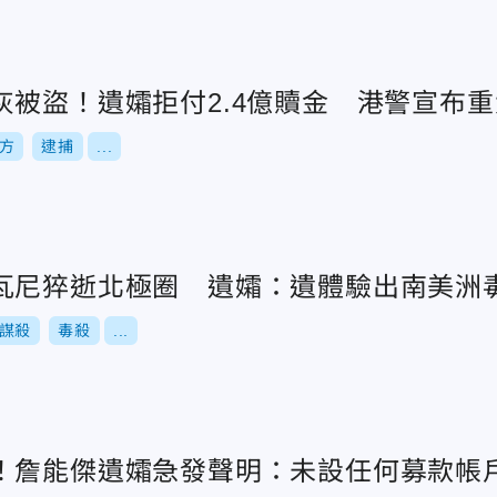
灰被盜！遺孀拒付2.4億贖金 港警宣布
方
逮捕
...
瓦尼猝逝北極圈 遺孀：遺體驗出南美洲
謀殺
毒殺
...
！詹能傑遺孀急發聲明：未設任何募款帳