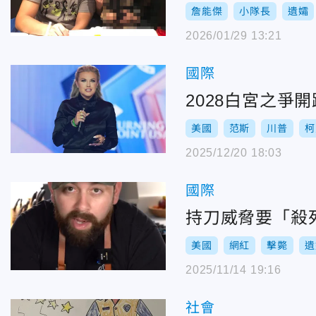
詹能傑
小隊長
遺孀
2026/01/29 13:21
國際
2028白宮之
美國
范斯
川普
柯
2025/12/20 18:03
國際
持刀威脅要「殺
美國
網紅
擊斃
遺
2025/11/14 19:16
社會