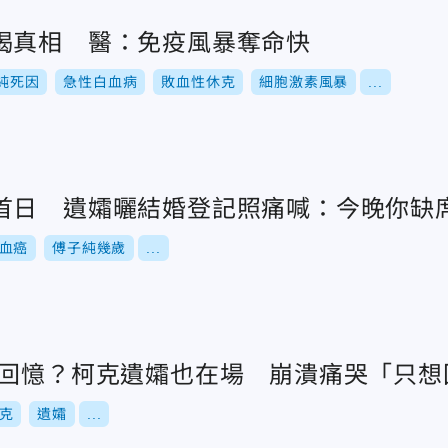
揭真相 醫：免疫風暴奪命快
純死因
急性白血病
敗血性休克
細胞激素風暴
...
首日 遺孀曬結婚登記照痛喊：今晚你缺
血癌
傅子純幾歲
...
刺回憶？柯克遺孀也在場 崩潰痛哭「只想
克
遺孀
...