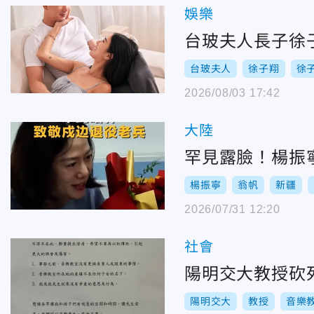
娛樂
台玻夫人長子徐
台玻夫人
徐子翔
徐
2026/08/03 17:42
大陸
罕見露臉！楊振
楊振寧
翁帆
新疆
2026/07/31 12:20
社會
陽明交大教授砍
陽明交大
教授
音樂