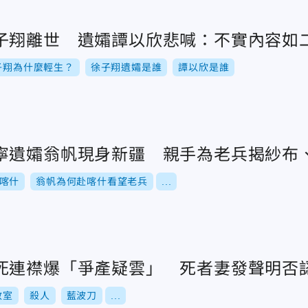
子翔離世 遺孀譚以欣悲喊：不實內容如
子翔為什麼輕生？
徐子翔遺孀是誰
譚以欣是誰
寧遺孀翁帆現身新疆 親手為老兵揭紗布
喀什
翁帆為何赴喀什看望老兵
...
死連襟爆「爭產疑雲」 死者妻發聲明否
教室
殺人
藍波刀
...