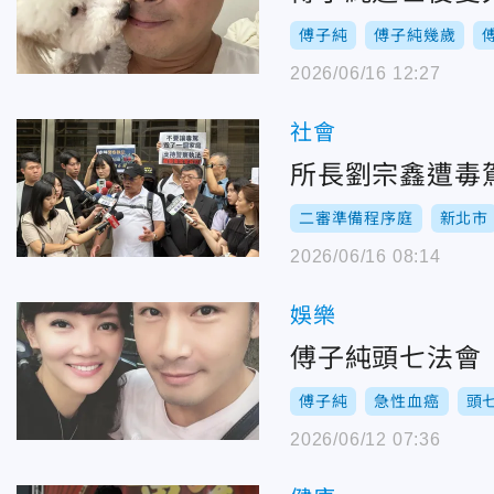
傅子純
傅子純幾歲
2026/06/16 12:27
社會
所長劉宗鑫遭毒
二審準備程序庭
新北市
2026/06/16 08:14
娛樂
傅子純頭七法會
傅子純
急性血癌
頭
2026/06/12 07:36