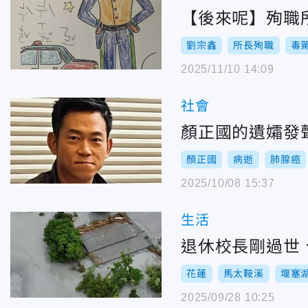
【後來呢】殉職
劉宗鑫
所長殉職
毒
2025/11/10 14:09
社會
顏正國的遺孀發
顏正國
病逝
肺腺癌
2025/10/08 15:37
生活
退休校長剛過世
花蓮
馬太鞍溪
堰塞
2025/09/28 10:25