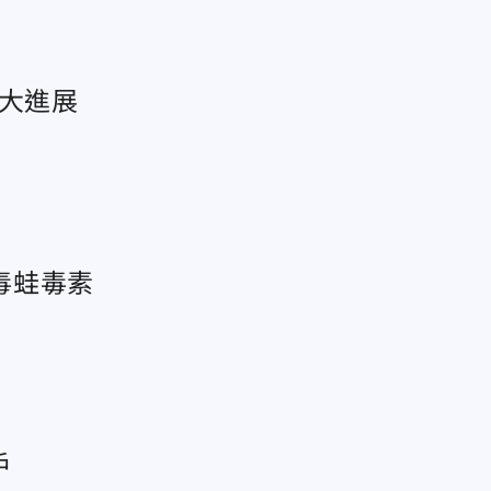
重大進展
毒蛙毒素
戶