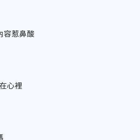
內容惹鼻酸
放在心裡
嗎