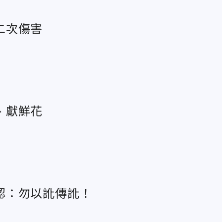
二次傷害
、獻鮮花
認：勿以訛傳訛！