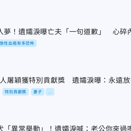
入夢！遺孀淚曝亡夫「一句道歉」 心碎
急性血癌有多恐怖
編曲人屠穎獲特別貢獻獎 遺孀淚曝：永遠
特別貢獻獎
妻子
...
犬「異常舉動」！遺孀淚喊：老公你來過