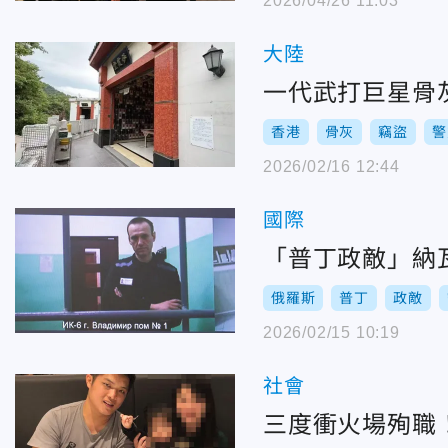
2026/04/26 11:03
大陸
一代武打巨星骨
香港
骨灰
竊盜
警
2026/02/16 12:44
國際
「普丁政敵」納
俄羅斯
普丁
政敵
2026/02/15 10:19
社會
三度衝火場殉職