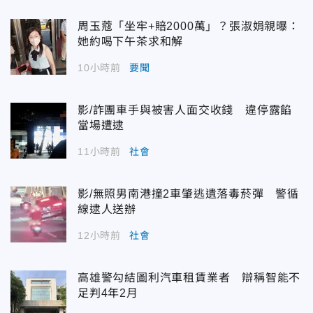
周玉蔻「坐牢+賠2000萬」？張淑娟親曝：
她約喝下午茶求和解
10小時前
要聞
影/詐團車手與被害人面交收錢 違停露餡
當場遭逮
11小時前
社會
影/無照男南港撞2車肇逃遺落毒菸彈 警循
線逮人送辦
12小時前
社會
高雄警勾結圖利汽車租賃業者 辯稱智能不
足判4年2月