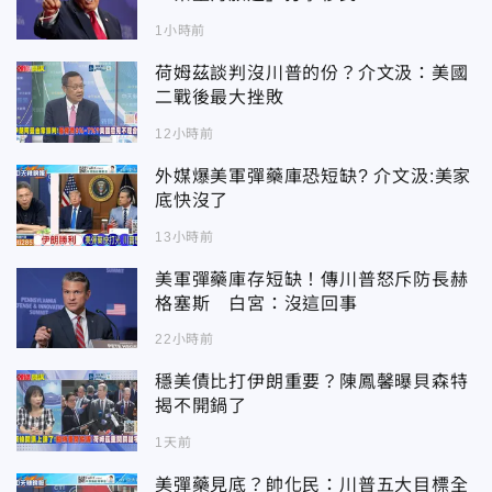
1小時前
荷姆茲談判沒川普的份？介文汲：美國
二戰後最大挫敗
12小時前
外媒爆美軍彈藥庫恐短缺? 介文汲:美家
底快沒了
13小時前
美軍彈藥庫存短缺！傳川普怒斥防長赫
格塞斯 白宮：沒這回事
22小時前
穩美債比打伊朗重要？陳鳳馨曝貝森特
揭不開鍋了
1天前
美彈藥見底？帥化民：川普五大目標全