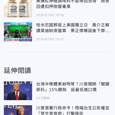
美爆紅神級調味料不能帶回台灣 她寄
回遭扣押險變毒梟
2026/07/06 10:06
哈米尼國葬碰上美國獨立日 黃介正解
讀莫迪缺席盤算 栗正傑曝延後下葬三
大關鍵
2026/07/04 20:07
延伸閱讀
台灣半導體業剉咧等？川普開鍘「關鍵
原料」15%關稅 設最低進口價
44分鐘前
川普簽署行政命令！限縮出生公民權並
「禁生育旅遊」打擊移民