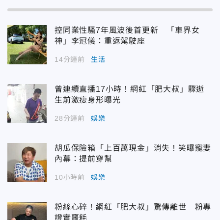
控同業性騷7年風波後首更新 「車界女
神」李冠儀：重返駕駛座
14分鐘前
生活
曾連續直播17小時！網紅「肥大叔」驟逝
生前激瘦身形曝光
28分鐘前
娛樂
胡瓜保險箱「上百萬現金」消失！笑曝寵妻
內幕：提前穿幫
10小時前
娛樂
粉絲心碎！網紅「肥大叔」驚傳離世 粉專
證實噩耗