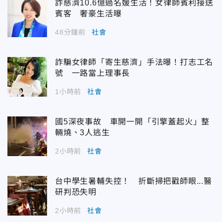
詐慈濟10.6億過名媛生活！女律師賓利接送
賓客 奢豪生活曝
48分鐘前
社會
詐騙女律師「寄生慈濟」手法曝！打志工名
號 一路當上理事長
1小時前
社會
國5深夜事故 車開一開「引擎蓋起火」整
輛燒、3人逃生
2小時前
社會
台中學生暑輔失控！ 折斷掃把戳師眼...醫
研判恐失明
2小時前
社會