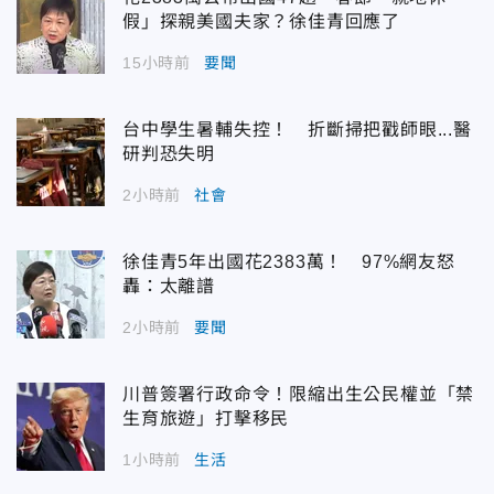
假」探親美國夫家？徐佳青回應了
15小時前
要聞
台中學生暑輔失控！ 折斷掃把戳師眼...醫
研判恐失明
2小時前
社會
徐佳青5年出國花2383萬！ 97%網友怒
轟：太離譜
2小時前
要聞
川普簽署行政命令！限縮出生公民權並「禁
生育旅遊」打擊移民
1小時前
生活