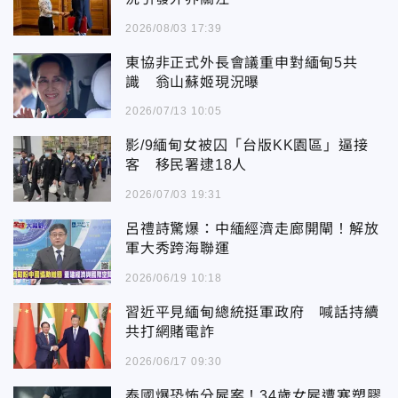
2026/08/03 17:39
東協非正式外長會議重申對緬甸5共
識 翁山蘇姬現況曝
2026/07/13 10:05
影/9緬甸女被囚「台版KK園區」逼接
客 移民署逮18人
2026/07/03 19:31
呂禮詩驚爆：中緬經濟走廊開閘！解放
軍大秀跨海聯運
2026/06/19 10:18
習近平見緬甸總統挺軍政府 喊話持續
共打網賭電詐
2026/06/17 09:30
泰國爆恐怖分屍案！34歲女屍遭塞塑膠