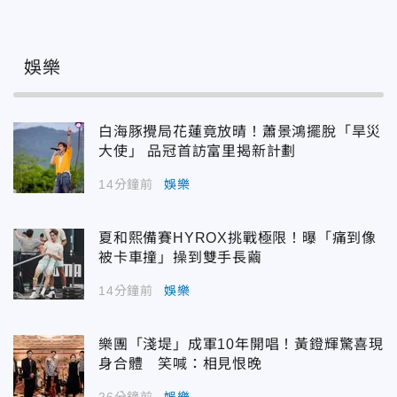
娛樂
白海豚攪局花蓮竟放晴！蕭景鴻擺脫「旱災
大使」 品冠首訪富里揭新計劃
14分鐘前
娛樂
夏和熙備賽HYROX挑戰極限！曝「痛到像
被卡車撞」操到雙手長繭
14分鐘前
娛樂
樂團「淺堤」成軍10年開唱！黃鐙輝驚喜現
身合體 笑喊：相見恨晚
26分鐘前
娛樂