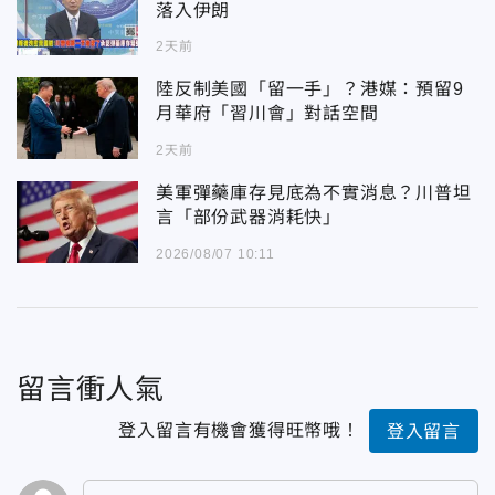
落入伊朗
2天前
陸反制美國「留一手」？港媒：預留9
月華府「習川會」對話空間
2天前
美軍彈藥庫存見底為不實消息？川普坦
言「部份武器消耗快」
2026/08/07 10:11
留言衝人氣
登入留言有機會獲得旺幣哦！
登入留言