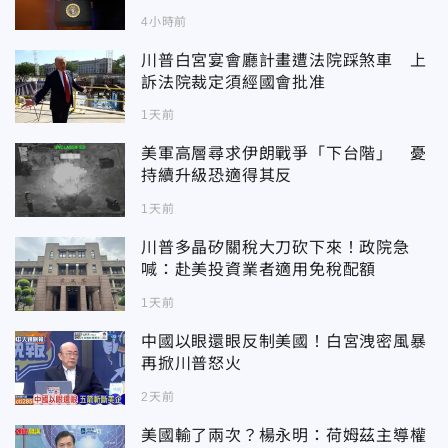
4小時前
川普白宮宴會廳計畫遭法院踩煞車 上
訴法院裁定須經國會批准
1天前
美軍高層尋求伊朗戰爭「下台階」 憂
持續升級恐適得其反
1天前
川普多晶矽關稅大刀砍下來！政院急
喊：赴美投資業者適用免稅配額
1天前
中國以眼還眼反制美國！白宮洩密風暴
再掀川普怒火
2天前
美國輸了兩次？楊永明：荷姆茲主導權