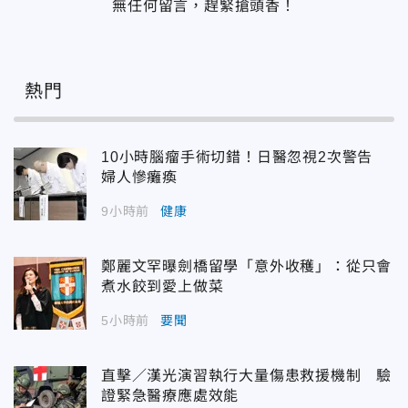
無任何留言，趕緊搶頭香！
熱門
10小時腦瘤手術切錯！日醫忽視2次警告
婦人慘癱瘓
9小時前
健康
鄭麗文罕曝劍橋留學「意外收穫」：從只會
煮水餃到愛上做菜
5小時前
要聞
直擊／漢光演習執行大量傷患救援機制 驗
證緊急醫療應處效能