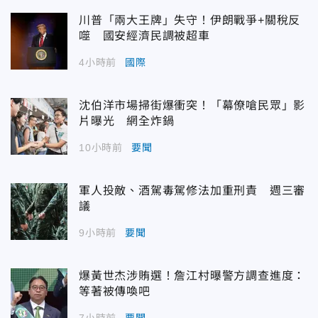
川普「兩大王牌」失守！伊朗戰爭+關稅反
噬 國安經濟民調被超車
4小時前
國際
沈伯洋市場掃街爆衝突！「幕僚嗆民眾」影
片曝光 網全炸鍋
10小時前
要聞
軍人投敵、酒駕毒駕修法加重刑責 週三審
議
9小時前
要聞
爆黃世杰涉賄選！詹江村曝警方調查進度：
等著被傳喚吧
7小時前
要聞