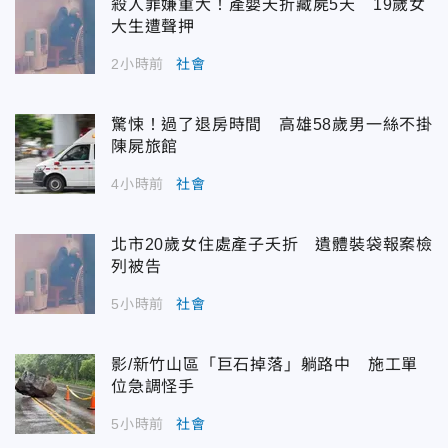
殺人罪嫌重大！產嬰夭折藏屍5天 19歲女
大生遭聲押
2小時前
社會
驚悚！過了退房時間 高雄58歲男一絲不掛
陳屍旅館
4小時前
社會
北市20歲女住處產子夭折 遺體裝袋報案檢
列被告
5小時前
社會
影/新竹山區「巨石掉落」躺路中 施工單
位急調怪手
5小時前
社會