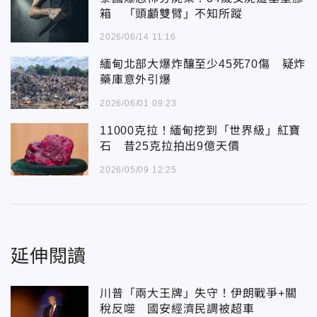
箱 「頭顱雙臂」不知所蹤
2026/06/14 11:16
緬甸北部大爆炸釀至少45死70傷 疑炸
藥庫意外引爆
2026/06/01 09:23
11000克拉！緬甸挖到「世界級」紅寶
石 昔25克拉拍出9億天價
2026/05/09 12:25
延伸閱讀
川普「兩大王牌」失守！伊朗戰爭+關
稅反噬 國安經濟民調被超車