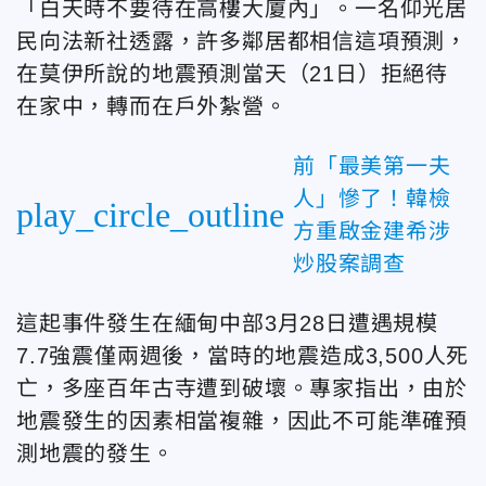
「白天時不要待在高樓大廈內」。一名仰光居
民向法新社透露，許多鄰居都相信這項預測，
在莫伊
所說的地震預測當天（21日）拒絕待
在家中，轉而在戶外紮營。
前「最美第一夫
人」慘了！韓檢
play_circle_outline
方重啟金建希涉
炒股案調查
這起事件發生在緬甸中部3月28日遭遇規模
7.7強震僅兩週後，當時的地震造成3,500人死
亡，多座百年古寺遭到破壞。專家指出，由於
地震發生的因素相當複雜，因此不可能準確預
測地震的發生。