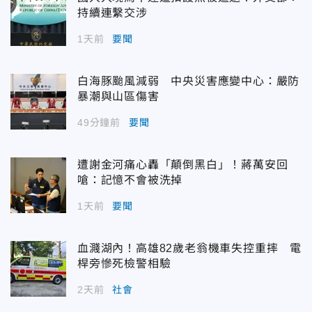
持續連繫交涉
1天前
要聞
白海豚颱風減弱 中央災害應變中心：嚴防
暴潮與山區傷害
49分鐘前
要聞
遭謝金河痛心轟「顛倒黑白」！蔣萬安回
嗆：記憶不會被洗掉
1天前
要聞
血濺湖內！高雄82歲老翁機車失控重摔 電
桿旁慘死檢警相驗
2天前
社會