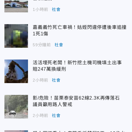
1小時前
社會
嘉義義竹死亡車禍！姑姪閃違停遭後車追撞
1死1傷
59分鐘前
社會
活活埋死老闆！新竹挖土機司機填土出事
賠247萬換緩刑
2小時前
社會
影/危險！苗栗泰安苗62線2.3K再傳落石
議員籲用路人警戒
2小時前
社會