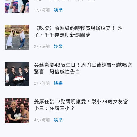
1小時前
娛樂
《吃桌》前進紐約時報廣場辦婚宴！ 浩
子、千千奔走助新娘圓夢
2小時前
娛樂
吳建豪慶48歲生日！周渝民苦練吉他獻唱送
驚喜 阿信感性告白
2小時前
娛樂
姜厚任發12點聲明護愛！駁小24歲女友當
小三：在講三小？
4小時前
娛樂