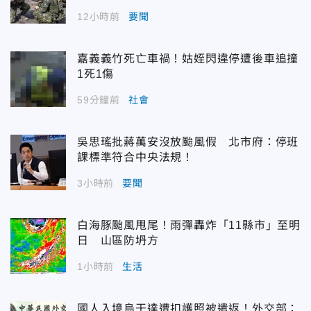
12小時前
要聞
嘉義義竹死亡車禍！姑姪閃違停遭後車追撞
1死1傷
59分鐘前
社會
吳思瑤批蔣萬安沒放颱風假 北市府：停班
課標準符合中央法規！
3小時前
要聞
白海豚颱風甩尾！雨彈轟炸「11縣市」至明
日 山區防坍方
1小時前
生活
國人入境烏干達遭扣護照被遣返！外交部：