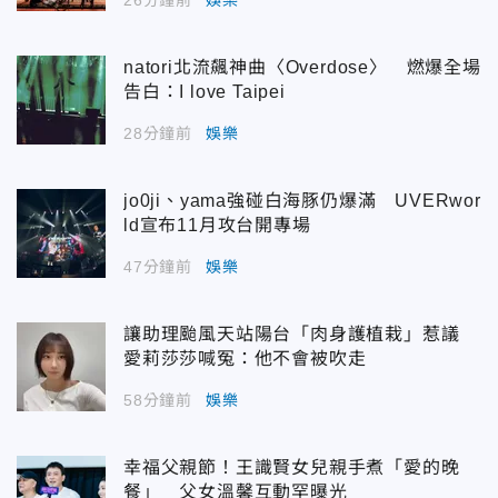
natori北流飆神曲〈Overdose〉 燃爆全場
告白：I love Taipei
28分鐘前
娛樂
jo0ji、yama強碰白海豚仍爆滿 UVERwor
ld宣布11月攻台開專場
47分鐘前
娛樂
讓助理颱風天站陽台「肉身護植栽」惹議
愛莉莎莎喊冤：他不會被吹走
58分鐘前
娛樂
幸福父親節！王識賢女兒親手煮「愛的晚
餐」 父女溫馨互動罕曝光